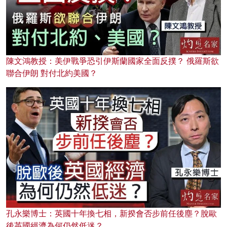
陳文鴻教授：美伊戰爭恐引伊斯蘭國家全面反撲？ 俄羅斯欲
聯合伊朗 對付北約美國？
孔永樂博士：英國十年換七相，新揆會否步前任後塵？脫歐
後英國經濟為何仍然低迷？