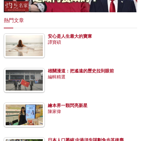
熱門文章
安心是人生最大的寶庫
譚寶碩
雄關漫道：把遙遠的歷史拉到眼前
編輯精選
繪本界一顆閃亮新星
陳家偉
日本人口萎縮 中港須先謀劃免步其後塵