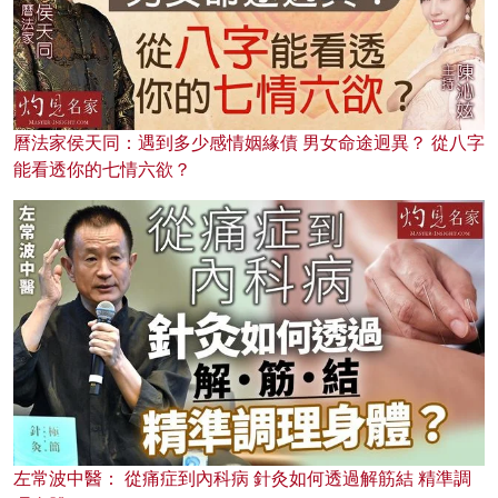
曆法家侯天同：遇到多少感情姻緣債 男女命途迥異？ 從八字
能看透你的七情六欲？
左常波中醫： 從痛症到內科病 針灸如何透過解筋結 精準調