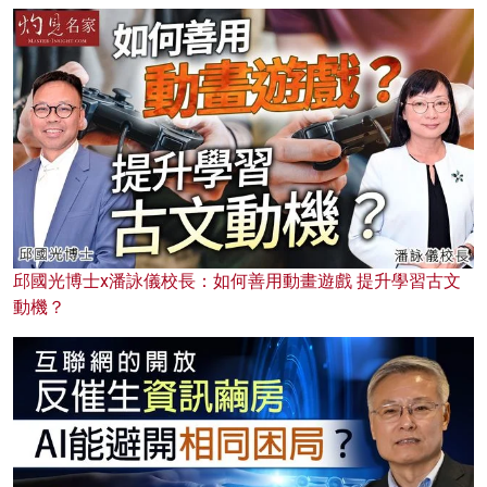
邱國光博士x潘詠儀校長：如何善用動畫遊戲 提升學習古文
動機？