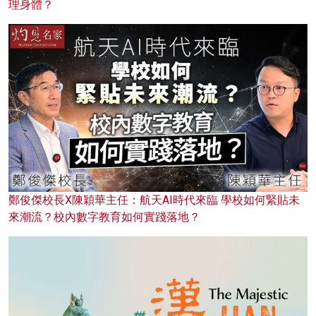
理身體？
鄭俊傑校長X陳穎華主任：航天AI時代來臨 學校如何緊貼未
來潮流？校內數字教育如何實踐落地？