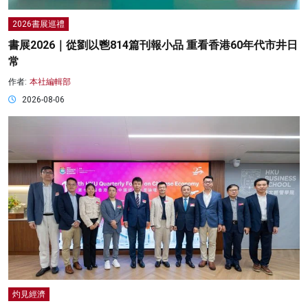
2026書展巡禮
書展2026｜從劉以鬯814篇刊報小品 重看香港60年代市井日
常
作者:
本社編輯部
2026-08-06
灼見經濟