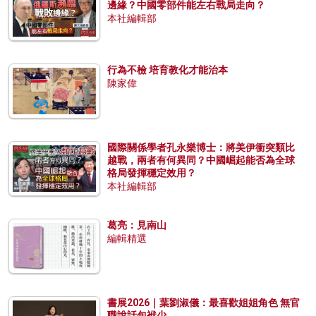
邊緣？中國零部件能左右戰局走向？
本社編輯部
行為不檢 培育教化才能治本
陳家偉
國際關係學者孔永樂博士：將美伊衝突類比
越戰，兩者有何異同？中國崛起能否為全球
格局發揮穩定效用？
本社編輯部
葛亮：見南山
編輯精選
書展2026｜葉劉淑儀：最喜歡姐姐角色 無官
職說話包袱少