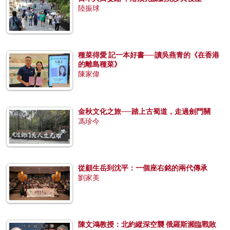
陸振球
種菜得愛 記一本好書──讀吳燕青的《在香港
的離島種菜》
陳家偉
金秋文化之旅──踏上古蜀道，走過劍門關
馮珍今
從顧生岳到沈平：一個座右銘的兩代傳承
劉家美
陳文鴻教授：北約縱深空襲 俄羅斯瀕臨戰敗