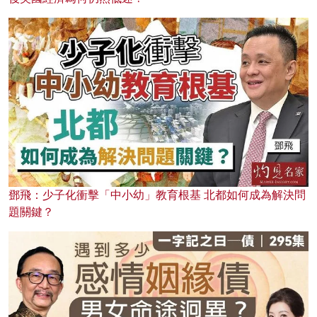
鄧飛：少子化衝擊「中小幼」教育根基 北都如何成為解決問
題關鍵？