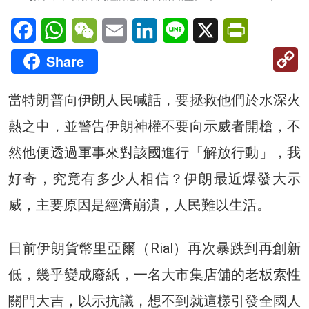
Facebook
WhatsApp
WeChat
Email
LinkedIn
Line
X
PrintFriendl
C
Share
Li
當特朗普向伊朗人民喊話，要拯救他們於水深火
熱之中，並警告伊朗神權不要向示威者開槍，不
然他便透過軍事來對該國進行「解放行動」，我
好奇，究竟有多少人相信？伊朗最近爆發大示
威，主要原因是經濟崩潰，人民難以生活。
日前伊朗貨幣里亞爾（Rial）再次暴跌到再創新
低，幾乎變成廢紙，一名大市集店舖的老板索性
關門大吉，以示抗議，想不到就這樣引發全國人