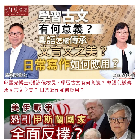
邱國光博士x潘詠儀校長：學習古文有何意義？ 粵語怎樣傳
承文言文之美？ 日常寫作如何應用？