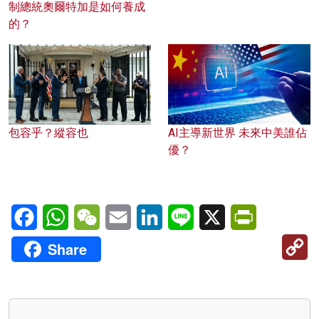
制總統奧爾特加是如何養成
的？
包容乎？縱容也
AI主導新世界 未來中美誰佔
優？
Facebook
WhatsApp
WeChat
Email
LinkedIn
Line
X
PrintFriendl
C
Share
Li