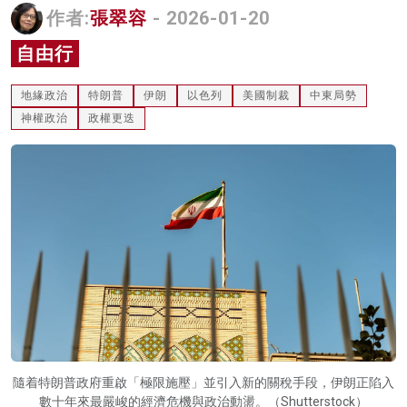
作者:
張翠容
- 2026-01-20
名家榜
自由行
灼見活動
地緣政治
特朗普
伊朗
以色列
美國制裁
中東局勢
關於我們
神權政治
政權更迭
隨着特朗普政府重啟「極限施壓」並引入新的關稅手段，伊朗正陷入
數十年來最嚴峻的經濟危機與政治動盪。（Shutterstock）