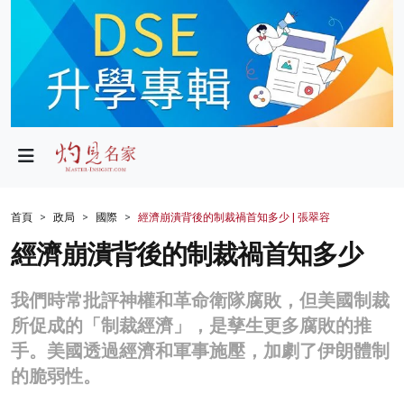
政局
教育
文化
財經
首頁
政局
國際
經濟崩潰背後的制裁禍首知多少 | 張翠容
生活
經濟崩潰背後的制裁禍首知多少
健康
我們時常批評神權和革命衛隊腐敗，但美國制裁
商業
所促成的「制裁經濟」，是孳生更多腐敗的推
手。美國透過經濟和軍事施壓，加劇了伊朗體制
科技
的脆弱性。
影片