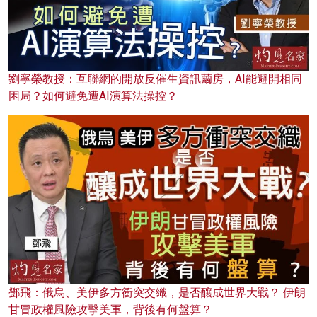
劉寧榮教授：互聯網的開放反催生資訊繭房，AI能避開相同
困局？如何避免遭AI演算法操控？
鄧飛：俄烏、美伊多方衝突交織，是否釀成世界大戰？ 伊朗
甘冒政權風險攻擊美軍，背後有何盤算？