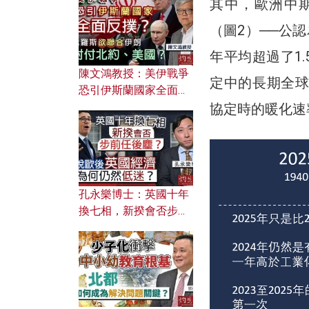
文之美？ 日常寫作如何
其中，歐洲中期
應用？
（圖2）──公認
年平均超過了1
陳文鴻教授：美伊戰爭
定中的長期全球暖
恐引伊斯蘭國家全面反
撲？ 俄羅斯欲聯合伊朗
協定時的暖化速
對付北約美國？
孔永樂博士：英國十年
換七相，新揆會否步前
任後塵？脫歐後英國經
濟為何仍然低迷？