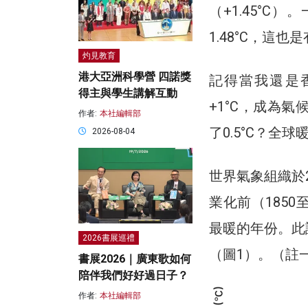
（+1.45°
1.48°C，這
灼見教育
港大亞洲科學營 四諾獎
記得當我還是
得主與學生講解互動
+1°C，成為
作者:
本社編輯部
了0.5°C？
2026-08-04
世界氣象組織於2
業化前（1850
最暖的年份。此
2026書展巡禮
（圖1）。（註
書展2026｜廣東歌如何
陪伴我們好好過日子？
作者:
本社編輯部