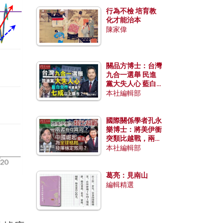
行為不檢 培育教
化才能治本
陳家偉
關品方博士：台灣
九合一選舉 民進
黨大失人心 藍白
合作有望拿下七成
本社編輯部
以上縣市？
國際關係學者孔永
樂博士：將美伊衝
突類比越戰，兩者
有何異同？中國崛
本社編輯部
起能否為全球格局
發揮穩定效用？
葛亮：見南山
編輯精選