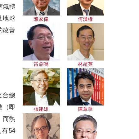
室氣體
及地球
陳家偉
何漢權
的改善
雷鼎鳴
林超英
文台總
數（即
張建雄
陳章華
；而熱
有54