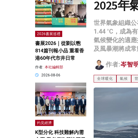
2025
世界氣象組織公
1.44 °C，
2026書展巡禮
氣候變化的適應
書展2026｜從劉以鬯
及風暴潮將成常
814篇刊報小品 重看香
港60年代市井日常
作者:
岑智
作者:
本社編輯部
2026-08-06
全球暖化
氣候
灼見經濟
K型分化 科技難解內需