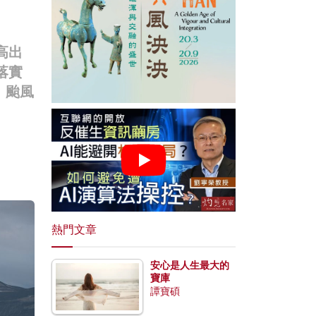
高出
落實
、颱風
熱門文章
安心是人生最大的
寶庫
譚寶碩