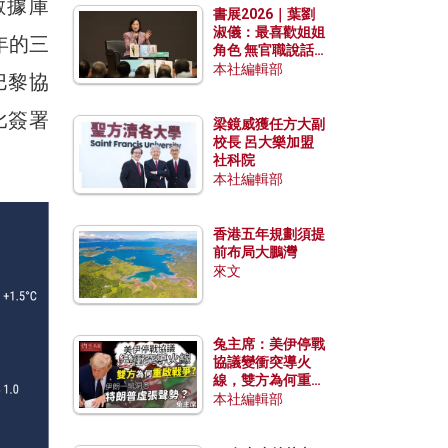
數據庫
書展2026｜葉劉
淑儀：最喜歡姐姐
年的三
角色 無官職說話
包袱少
本社編輯部
巴黎協
比簽署
梁鏡威獲任方大副
校長 呂大樂加盟
社科院
本社編輯部
香港五年規劃須提
前布局大鵬灣
來文
兔主席：美伊停戰
協議變衝突導火
線，雙方為何重啟
戰爭？伊朗一早洞
本社編輯部
悉特朗普虛張聲
勢？