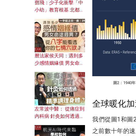
鄧飛：少子化衝擊「中
小幼」教育根基 北都如
何成為解決問題關鍵？
曆法家侯天同：遇到多
少感情姻緣債 男女命途
迥異？ 從八字能看透你
的七情六欲？
圖2：194
全球暖化加
左常波中醫： 從痛症到
內科病 針灸如何透過解
我們從圖1和圖
筋結 精準調理身體？
之前數十年的速