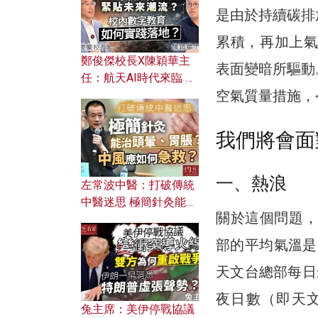
是由於持續碳排
累積，再加上氣
鄭俊傑校長X陳穎華主
表面變暗所驅動
任：航天AI時代來臨 學
空氣質量措施，
校如何緊貼未來潮流？
校內數字教育如何實踐
落地？
我們將會面
一、熱浪
左常波中醫：打破傳統
中醫迷思 極簡針灸能治
關於這個問題，
頭暈、胃脹？中風應如
何急救？
部的平均氣溫是2
天文台總部每日
夜日數（即天文
兔主席：美伊停戰協議