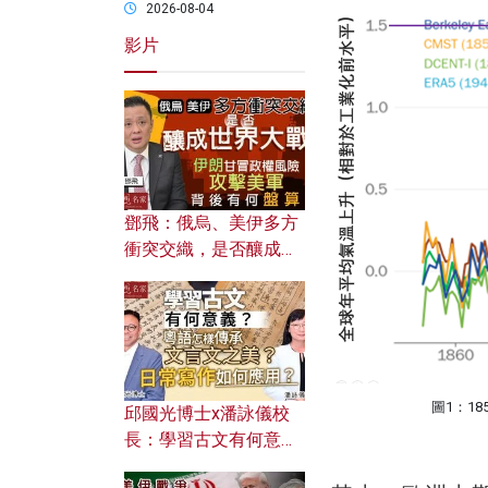
2026-08-04
影片
鄧飛：俄烏、美伊多方
衝突交織，是否釀成世
界大戰？ 伊朗甘冒政權
風險攻擊美軍，背後有
何盤算？
圖1：1
邱國光博士x潘詠儀校
長：學習古文有何意
義？ 粵語怎樣傳承文言