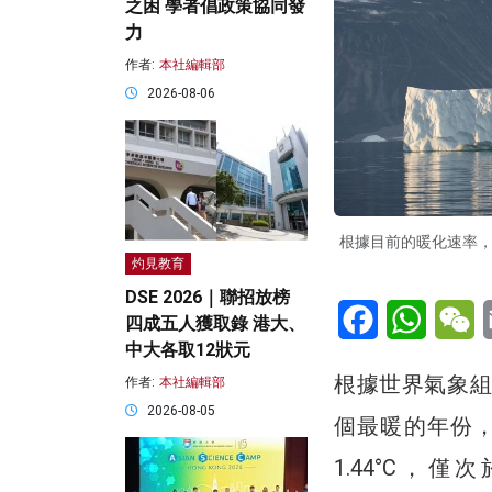
之困 學者倡政策協同發
力
作者:
本社編輯部
2026-08-06
根據目前的暖化速率，巴
灼見教育
DSE 2026｜聯招放榜
Facebook
WhatsA
W
四成五人獲取錄 港大、
中大各取12狀元
根據世界氣象組
作者:
本社編輯部
2026-08-05
個最暖的年份，
1.44°C，僅