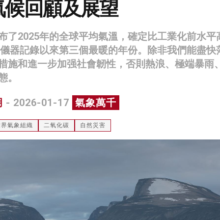
年氣候回顧及展望
布了2025年的全球平均氣溫，確定比工業化前水平
成為有儀器記錄以來第三個最暖的年份。除非我們能盡快
措施和進一步加强社會韌性，否則熱浪、極端暴雨
態。
明
- 2026-01-17
氣象萬千
世界氣象組織
二氧化碳
自然災害