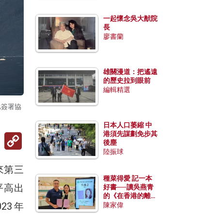
一起懷念吳大猷院
長
廖書蘭
雄關漫道：把遙遠
的歷史拉到眼前
編輯精選
比簽署協
日本人口萎縮 中
港須先謀劃免步其
Copy
後塵
Link
陸振球
來第三
種菜得愛 記一本
平高出
好書──讀吳燕青
的《在香港的離島
23年
種菜》
陳家偉