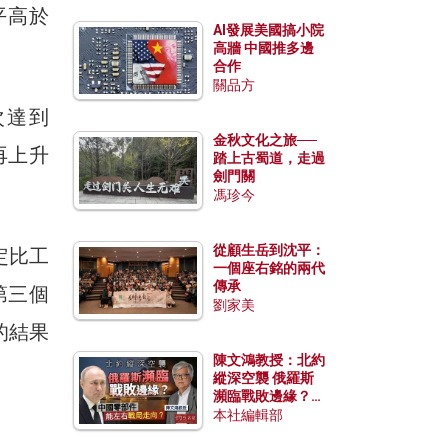
平高於
AI發展美國搞小院
高牆 中國推多邊
合作
關品方
次達到
金秋文化之旅──
再上升
踏上古蜀道，走過
劍門關
馮珍今
從顧生岳到沈平：
定比工
一個座右銘的兩代
傳承
第三個
劉家美
的結果
陳文鴻教授：北約
縱深空襲 俄羅斯
瀕臨戰敗邊緣？中
國零部件能左右戰
本社編輯部
局走向？