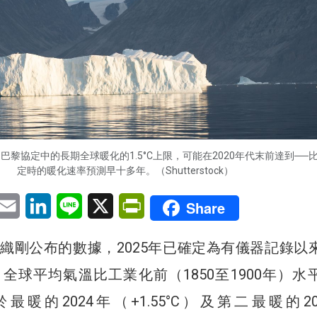
黎協定中的長期全球暖化的1.5°C上限，可能在2020年代末前達到──
定時的暖化速率預測早十多年。（Shutterstock）
pp
eChat
Email
LinkedIn
Line
X
PrintFriendly
Share
織剛公布的數據，2025年已確定為有儀器記錄以
全球平均氣溫比工業化前（1850至1900年）水
次於最暖的2024年（+1.55°C）及第二最暖的20