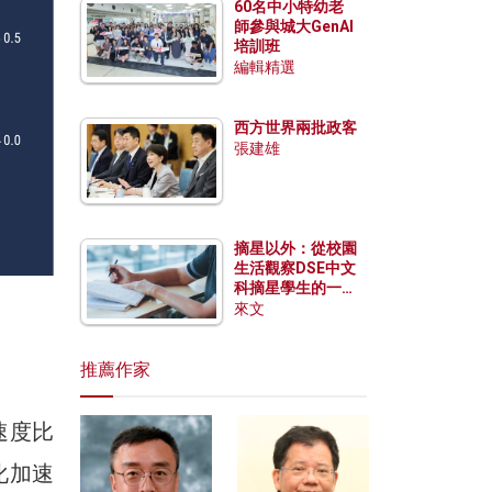
60名中小特幼老
師參與城大GenAI
培訓班
編輯精選
西方世界兩批政客
張建雄
摘星以外：從校園
生活觀察DSE中文
科摘星學生的一點
特質
來文
推薦作家
速度比
化加速