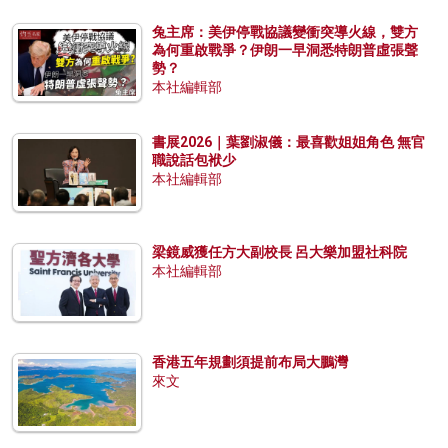
兔主席：美伊停戰協議變衝突導火線，雙方
為何重啟戰爭？伊朗一早洞悉特朗普虛張聲
勢？
本社編輯部
書展2026｜葉劉淑儀：最喜歡姐姐角色 無官
職說話包袱少
本社編輯部
梁鏡威獲任方大副校長 呂大樂加盟社科院
本社編輯部
香港五年規劃須提前布局大鵬灣
來文