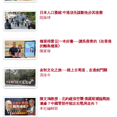
日本人口萎縮 中港須先謀劃免步其後塵
陸振球
種菜得愛 記一本好書──讀吳燕青的《在香港
的離島種菜》
陳家偉
金秋文化之旅──踏上古蜀道，走過劍門關
馮珍今
陳文鴻教授：北約縱深空襲 俄羅斯瀕臨戰敗
邊緣？中國零部件能左右戰局走向？
本社編輯部