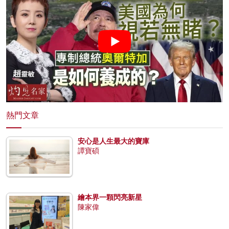
熱門文章
安心是人生最大的寶庫
譚寶碩
繪本界一顆閃亮新星
陳家偉