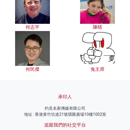
何志平
陳晴
何民傑
兔主席
承印人
灼見名家傳媒有限公司
地址 : 香港黃竹坑道21號環匯廣場10樓1002室
追蹤我們的社交平台