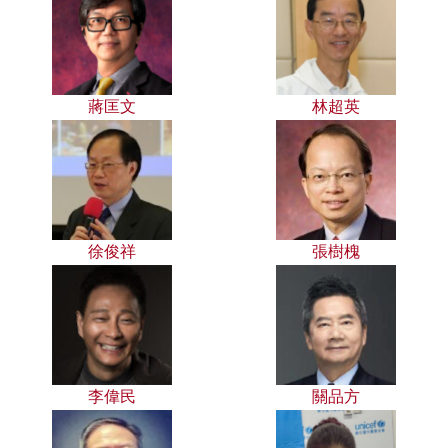
蔣匡文
林超英
徐俊祥
張樹槐
李偉民
關品方