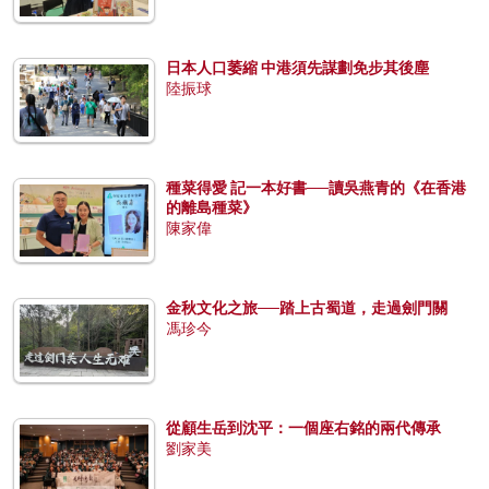
日本人口萎縮 中港須先謀劃免步其後塵
陸振球
種菜得愛 記一本好書──讀吳燕青的《在香港
的離島種菜》
陳家偉
金秋文化之旅──踏上古蜀道，走過劍門關
馮珍今
從顧生岳到沈平：一個座右銘的兩代傳承
劉家美