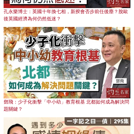
孔永樂博士：英國十年換七相，新揆會否步前任後塵？脫歐
後英國經濟為何仍然低迷？
鄧飛：少子化衝擊「中小幼」教育根基 北都如何成為解決問
題關鍵？