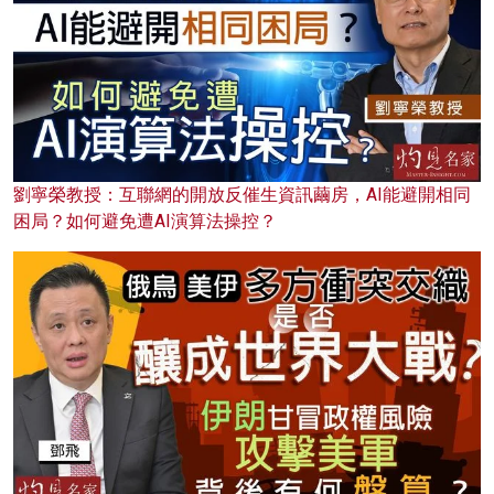
劉寧榮教授：互聯網的開放反催生資訊繭房，AI能避開相同
困局？如何避免遭AI演算法操控？