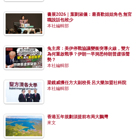
書展2026｜葉劉淑儀：最喜歡姐姐角色 無官
職說話包袱少
本社編輯部
兔主席：美伊停戰協議變衝突導火線，雙方
為何重啟戰爭？伊朗一早洞悉特朗普虛張聲
勢？
本社編輯部
梁鏡威獲任方大副校長 呂大樂加盟社科院
本社編輯部
香港五年規劃須提前布局大鵬灣
來文