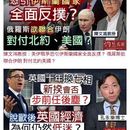
陳文鴻教授：美伊戰爭恐引伊斯蘭國家全面反撲？ 俄羅斯欲
聯合伊朗 對付北約美國？