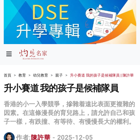
政局
教育
文化
財經
首頁
教育
幼兒教育
親子
升小賽道 我的孩子是候補隊員 | 陳許華
生活
升小賽道 我的孩子是候補隊員
健康
香港的小一入學競爭，摻雜着遠比表面更複雜的
商業
因素。在這條漫長的育兒路上，請允許自己和孩
子一樣，有跌撞、有等待、有慢慢長大的權利。
科技
影片
作者:
陳許華
- 2025-12-05