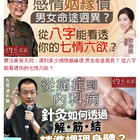
曆法家侯天同：遇到多少感情姻緣債 男女命途迥異？ 從八字
能看透你的七情六欲？