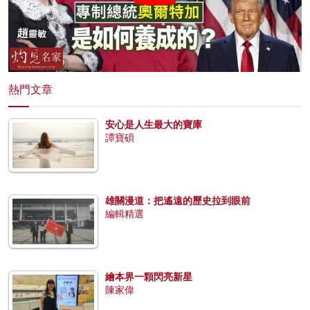
熱門文章
安心是人生最大的寶庫
譚寶碩
雄關漫道：把遙遠的歷史拉到眼前
編輯精選
繪本界一顆閃亮新星
陳家偉