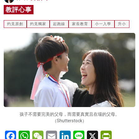
名家榜
教評心事
灼見活動
灼見原創
灼見獨家
起跑線
家長教育
小一入學
升小
關於我們
孩子不需要完美的父母，而需要真實且在場的父母。
（Shutterstock）
Facebook
WhatsApp
WeChat
Email
LinkedIn
Line
X
PrintFriendl