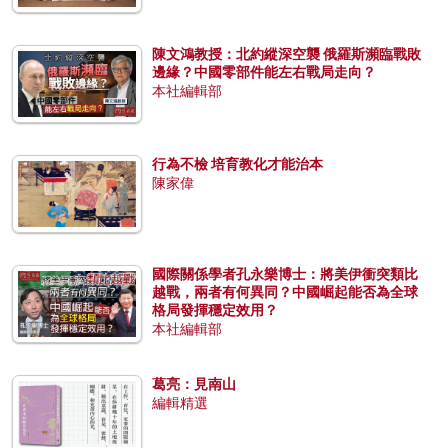
陳文鴻教授：北約縱深空襲 俄羅斯瀕臨戰敗
邊緣？中國零部件能左右戰局走向？
本社編輯部
行為不檢 培育教化才能治本
陳家偉
國際關係學者孔永樂博士：將美伊衝突類比
越戰，兩者有何異同？中國崛起能否為全球
格局發揮穩定效用？
本社編輯部
葛亮：見南山
編輯精選