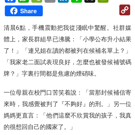
C
Share
Li
清晨6點，手機震動把我從淺眠中驚醒。社群媒
體上，家長群組早已沸騰：「小學公布升小結果
了！」「連兄姐在讀的都被列在候補名單上？」
「我家老二面試表現良好，怎麼也被發候補號碼
牌？」字裏行間都是焦慮的煙硝味。
一位母親在校門口苦笑着說：「當那封候補信寄
來時，我感覺被判了『不夠好』的刑。」另一位
媽媽更直言：「他們這麼不欣賞我的孩子，我真
的很想回自己的國家了。」