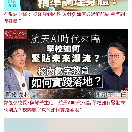
左常波中醫： 從痛症到內科病 針灸如何透過解筋結 精準調
理身體？
鄭俊傑校長X陳穎華主任：航天AI時代來臨 學校如何緊貼未
來潮流？校內數字教育如何實踐落地？