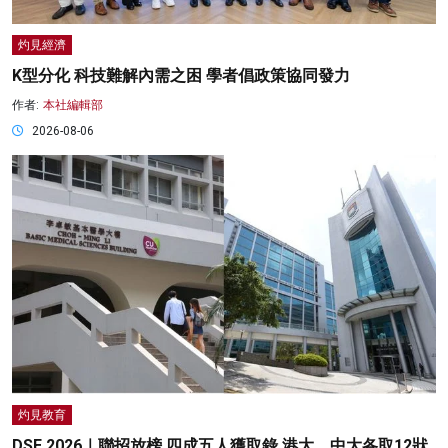
灼見經濟
K型分化 科技難解內需之困 學者倡政策協同發力
作者:
本社編輯部
2026-08-06
灼見教育
DSE 2026｜聯招放榜 四成五人獲取錄 港大、中大各取12狀