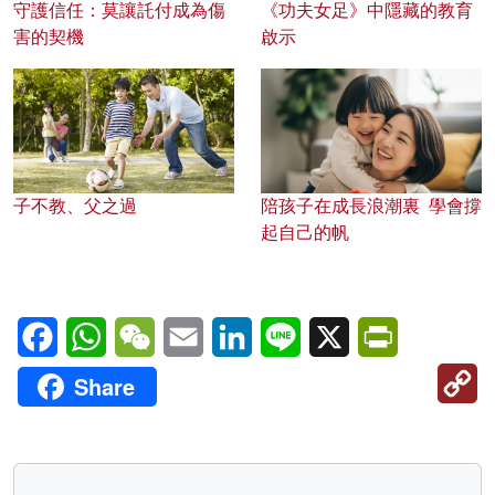
守護信任：莫讓託付成為傷
《功夫女足》中隱藏的教育
害的契機
啟示
子不教、父之過
陪孩子在成長浪潮裏 學會撐
起自己的帆
Facebook
WhatsApp
WeChat
Email
LinkedIn
Line
X
PrintFriendl
C
Share
Li