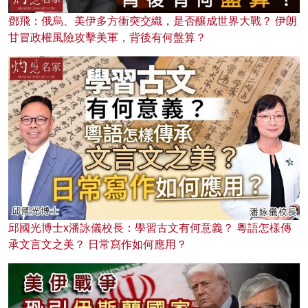
鄧飛：俄烏、美伊多方衝突交織，是否釀成世界大戰？ 伊朗
甘冒政權風險攻擊美軍，背後有何盤算？
邱國光博士x潘詠儀校長：學習古文有何意義？ 粵語怎樣傳
承文言文之美？ 日常寫作如何應用？