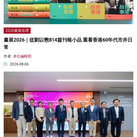
2026書展巡禮
書展2026｜從劉以鬯814篇刊報小品 重看香港60年代市井日
常
作者:
本社編輯部
2026-08-06