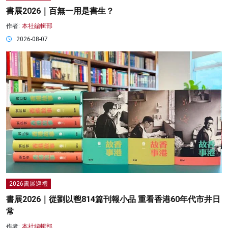
書展2026｜百無一用是書生？
作者:
本社編輯部
2026-08-07
2026書展巡禮
書展2026｜從劉以鬯814篇刊報小品 重看香港60年代市井日
常
作者:
本社編輯部