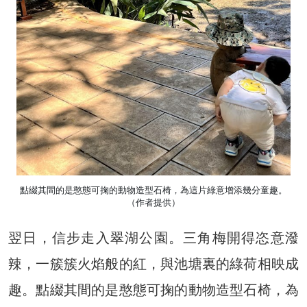
點綴其間的是憨態可掬的動物造型石椅，為這片綠意增添幾分童趣。
（作者提供）
翌日，信步走入翠湖公園。三角梅開得恣意潑
辣，一簇簇火焰般的紅，與池塘裏的綠荷相映成
趣。點綴其間的是憨態可掬的動物造型石椅，為