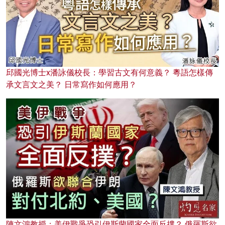
邱國光博士x潘詠儀校長：學習古文有何意義？ 粵語怎樣傳
承文言文之美？ 日常寫作如何應用？
陳文鴻教授：美伊戰爭恐引伊斯蘭國家全面反撲？ 俄羅斯欲