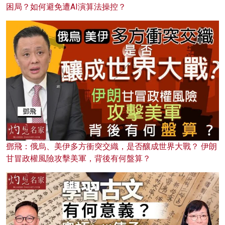
困局？如何避免遭AI演算法操控？
鄧飛：俄烏、美伊多方衝突交織，是否釀成世界大戰？ 伊朗
甘冒政權風險攻擊美軍，背後有何盤算？