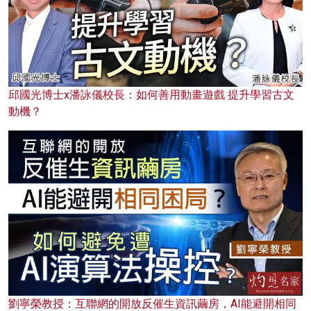
邱國光博士x潘詠儀校長：如何善用動畫遊戲 提升學習古文
動機？
劉寧榮教授：互聯網的開放反催生資訊繭房，AI能避開相同