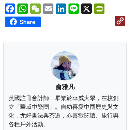
Facebook
WhatsApp
WeChat
Email
LinkedIn
Line
X
PrintFriendl
C
Share
Li
俞雅凡
英國註冊會計師，畢業於華威大學，在校創
立「華威中樂團」。自幼喜愛中國歷史與文
化，尤好書法與茶道，亦喜歡閱讀、旅行與
各種戶外活動。