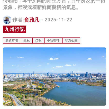
待翱翔！耳中所聞的陌生方言，目中所及的一切
名家榜
景象，都浸潤着新鮮而親切的氣息。
灼見活動
作者:
俞雅凡
- 2025-11-22
關於我們
九州行記
農貿市場
隱私
昆明
小粒咖啡
翠湖公園