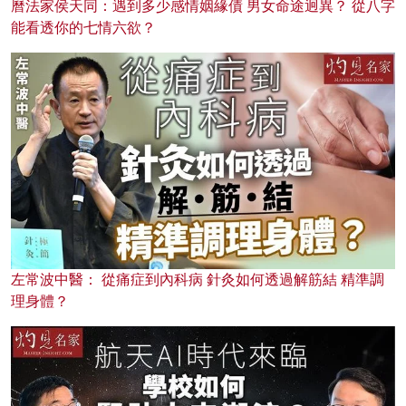
曆法家侯天同：遇到多少感情姻緣債 男女命途迥異？ 從八字
能看透你的七情六欲？
左常波中醫： 從痛症到內科病 針灸如何透過解筋結 精準調
理身體？