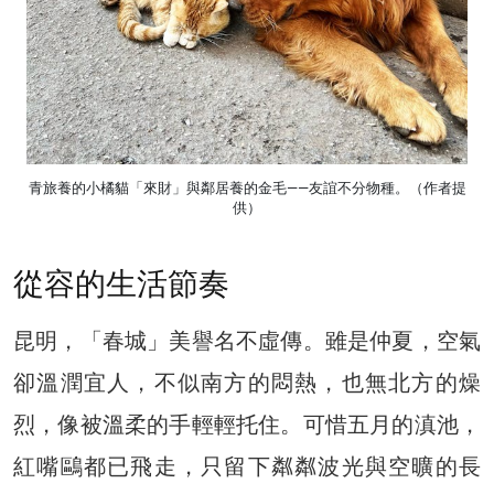
青旅養的小橘貓「來財」與鄰居養的金毛——友誼不分物種。（作者提
供）
從容的生活節奏
昆明，「春城」美譽名不虛傳。雖是仲夏，空氣
卻溫潤宜人，不似南方的悶熱，也無北方的燥
烈，像被溫柔的手輕輕托住。可惜五月的滇池，
紅嘴鷗都已飛走，只留下粼粼波光與空曠的長