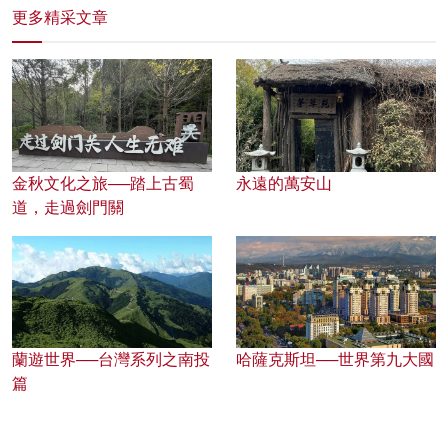
更多精采文章
金秋文化之旅──踏上古蜀
永遠的萬安山
道，走過劍門關
蘭遊世界──台灣系列之南投
哈薩克斯坦──世界第九大國
篇