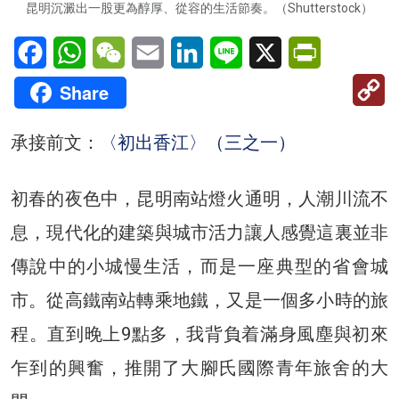
昆明沉澱出一股更為醇厚、從容的生活節奏。（Shutterstock）
Facebook
WhatsApp
WeChat
Email
LinkedIn
Line
X
PrintFriendl
C
Share
Li
承接前文：
〈初出香江〉（三之一）
初春的夜色中，昆明南站燈火通明，人潮川流不
息，現代化的建築與城市活力讓人感覺這裏並非
傳說中的小城慢生活，而是一座典型的省會城
市。從高鐵南站轉乘地鐵，又是一個多小時的旅
程。直到晚上9點多，我背負着滿身風塵與初來
乍到的興奮，推開了大腳氏國際青年旅舍的大