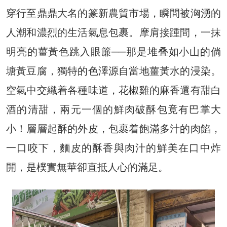
穿行至鼎鼎大名的篆新農貿市場，瞬間被洶湧的
人潮和濃烈的生活氣息包裹。摩肩接踵間，一抹
明亮的薑黃色跳入眼簾──那是堆叠如小山的倘
塘黃豆腐，獨特的色澤源自當地薑黃水的浸染。
空氣中交織着各種味道，花椒雞的麻香還有甜白
酒的清甜，兩元一個的鮮肉破酥包竟有巴掌大
小！層層起酥的外皮，包裹着飽滿多汁的肉餡，
一口咬下，麵皮的酥香與肉汁的鮮美在口中炸
開，是樸實無華卻直抵人心的滿足。