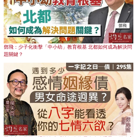
鄧飛：少子化衝擊「中小幼」教育根基 北都如何成為解決問
題關鍵？