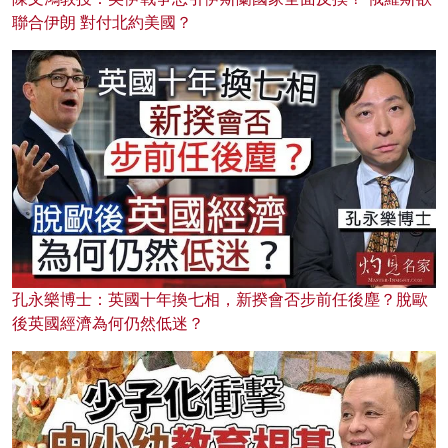
聯合伊朗 對付北約美國？
孔永樂博士：英國十年換七相，新揆會否步前任後塵？脫歐
後英國經濟為何仍然低迷？