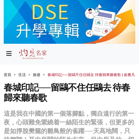
政局
教育
文化
財經
首頁
生活
旅遊
春城印記──留鷗不住任鷗去 待春歸來聽春歌 | 俞雅凡
生活
春城印記──留鷗不住任鷗去 待春
歸來聽春歌
健康
商業
這是我在中國的第一個落腳點，獨自遠行的第一
夜，心頭難免縈繞着一絲陌生的緊張，但更多的
科技
是如掙脫樊籠的雛鳥般的雀躍──天高地闊，只
影片