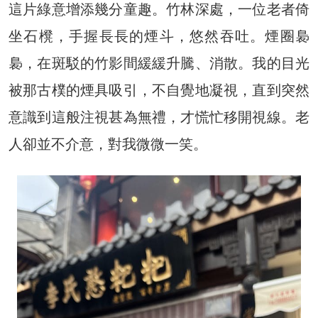
這片綠意增添幾分童趣。竹林深處，一位老者倚
坐石櫈，手握長長的煙斗，悠然吞吐。煙圈裊
裊，在斑駁的竹影間緩緩升騰、消散。我的目光
被那古樸的煙具吸引，不自覺地凝視，直到突然
意識到這般注視甚為無禮，才慌忙移開視線。老
人卻並不介意，對我微微一笑。