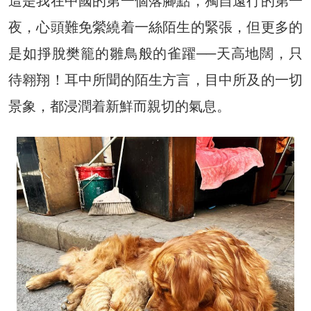
這是我在中國的第一個落腳點，獨自遠行的第一
夜，心頭難免縈繞着一絲陌生的緊張，但更多的
是如掙脫樊籠的雛鳥般的雀躍──天高地闊，只
待翱翔！耳中所聞的陌生方言，目中所及的一切
景象，都浸潤着新鮮而親切的氣息。