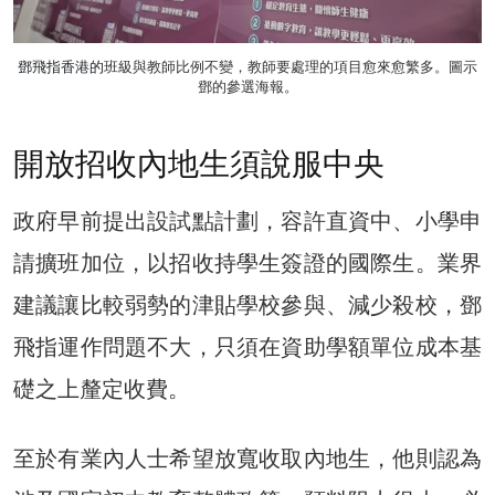
鄧飛指香港的
班級與教師比例不變，教師要處理的項目愈來愈繁多。圖示
鄧的參選海報。
開放招收內地生須說服中央
政府早前提出設試點計劃，容許直資中、小學申
請擴班加位，以招收持學生簽證的國際生。業界
建議讓比較弱勢的津貼學校參與、減少殺校，鄧
飛指運作問題不大，只須在資助學額單位成本基
礎之上釐定收費。
至於有業內人士希望放寬收取內地生，他則認為