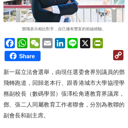
鄧飛表示相比對手，自己擁有豐富的前線經驗。
Facebook
WhatsApp
WeChat
Email
LinkedIn
Line
X
PrintFriendl
C
Share
Li
新一屆立法會選舉，由現任選委會界別議員的鄧
飛轉跑道，回歸老本行、跟香港城市大學協理學
務副校長（數碼學習）張澤松角逐教育界議席，
鄧、張二人同屬教育工作者聯會，分別為教聯的
副會長和副主席。