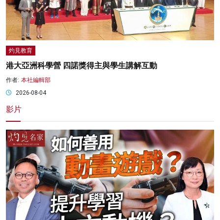
灼見教育
港大亞洲科學營 四諾獎得主與學生講解互動
作者:
本社編輯部
2026-08-04
影片