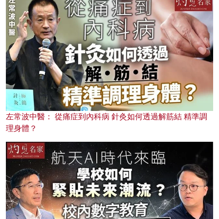
左常波中醫： 從痛症到內科病 針灸如何透過解筋結 精準調
理身體？