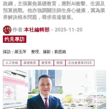
政綱，主張聚焦基礎教育，應對AI衝擊、生源及
名家榜
預算挑戰。他亦強調關注師生身心健康，冀為業
灼見活動
界解決根本問題，尋求長遠發展。
關於我們
作者:
本社編輯部
- 2025-11-20
灼見專訪
採訪：羅玉萍 整理、攝影：劉思鉻
人工智能
基礎教育
教育界
鄧飛
立法會選舉2025