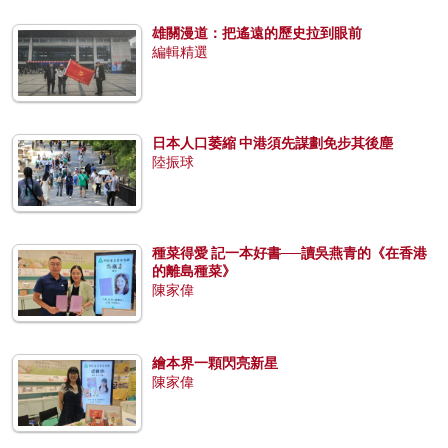
雄關漫道：把遙遠的歷史拉到眼前
編輯精選
日本人口萎縮 中港須先謀劃免步其後塵
陸振球
種菜得愛 記一本好書──讀吳燕青的《在香港
的離島種菜》
陳家偉
繪本界一顆閃亮新星
陳家偉