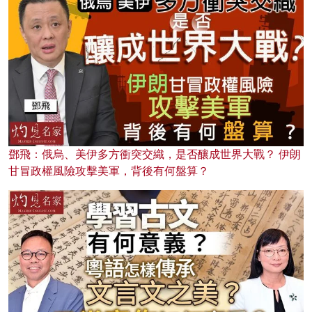
鄧飛：俄烏、美伊多方衝突交織，是否釀成世界大戰？ 伊朗
甘冒政權風險攻擊美軍，背後有何盤算？