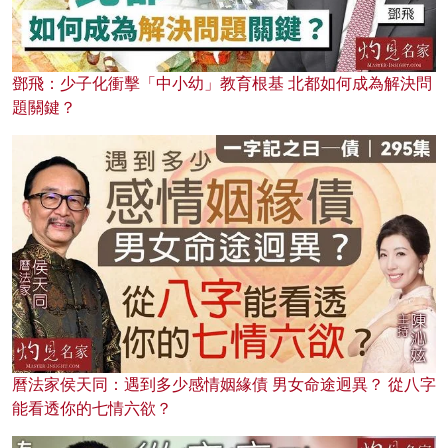
鄧飛：少子化衝擊「中小幼」教育根基 北都如何成為解決問
題關鍵？
曆法家侯天同：遇到多少感情姻緣債 男女命途迥異？ 從八字
能看透你的七情六欲？