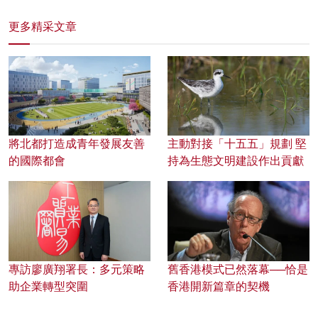
更多精采文章
將北都打造成青年發展友善
主動對接「十五五」規劃 堅
的國際都會
持為生態文明建設作出貢獻
專訪廖廣翔署長：多元策略
舊香港模式已然落幕──恰是
助企業轉型突圍
香港開新篇章的契機