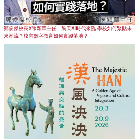
鄭俊傑校長X陳穎華主任：航天AI時代來臨 學校如何緊貼未
來潮流？校內數字教育如何實踐落地？