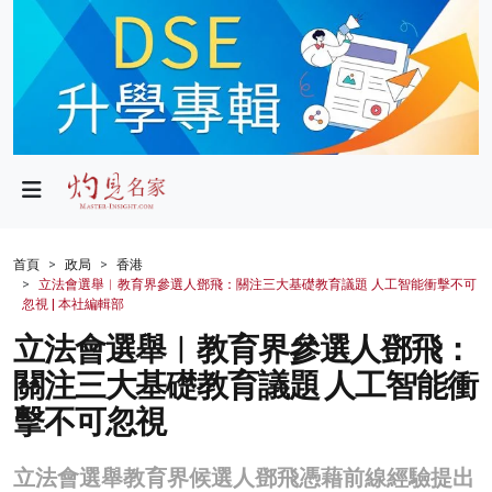
政局
教育
文化
財經
首頁
政局
香港
立法會選舉︱教育界參選人鄧飛：關注三大基礎教育議題 人工智能衝擊不可
生活
忽視 | 本社編輯部
立法會選舉︱教育界參選人鄧飛：
健康
關注三大基礎教育議題 人工智能衝
商業
擊不可忽視
科技
立法會選舉教育界候選人鄧飛憑藉前線經驗提出
影片