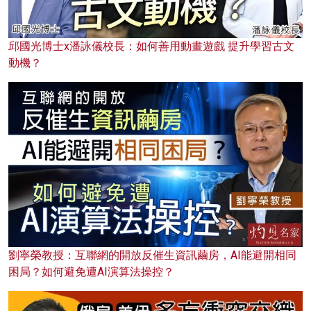
邱國光博士x潘詠儀校長：如何善用動畫遊戲 提升學習古文
動機？
劉寧榮教授：互聯網的開放反催生資訊繭房，AI能避開相同
困局？如何避免遭AI演算法操控？