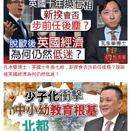
孔永樂博士：英國十年換七相，新揆會否步前任後塵？脫歐
後英國經濟為何仍然低迷？