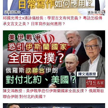
邱國光博士x潘詠儀校長：學習古文有何意義？ 粵語怎樣傳
承文言文之美？ 日常寫作如何應用？
陳文鴻教授：美伊戰爭恐引伊斯蘭國家全面反撲？ 俄羅斯欲
聯合伊朗 對付北約美國？