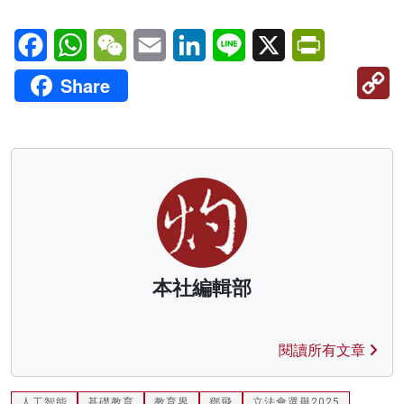
Facebook
WhatsApp
WeChat
Email
LinkedIn
Line
X
PrintFriendl
C
Share
Li
本社編輯部
閱讀所有文章
人工智能
基礎教育
教育界
鄧飛
立法會選舉2025