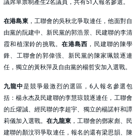
議席單票制產生2名議員，共有51人報名參選。
在港島東
，工聯會的吳秋北爭取連任，他面對自
由黨的阮建中、新民黨的郭浩景、民建聯的李清
霞和植潔鈴的挑戰。
在港島西
，民建聯的陳學
鋒、工聯會的郭偉强、新民黨的陳家珮競逐連
任，獨立的黃秋萍及自由黨的楊哲安加入選戰。
九龍中
是競爭最激烈的選區，6人報名參選包
括：楊永杰及民建聯的李慧琼競逐連任，工聯會
的丘燿誠、經民聯的李超宇、獨立的楊諾軒和譚
莉儀加入選戰。
在九龍東
，工聯會的鄧家彪、民
建聯的顏汶羽爭取連任，報名的還有梁思韻、陳