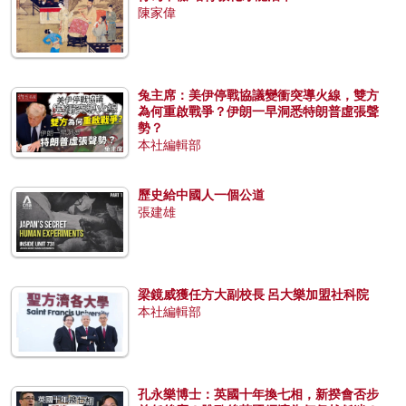
陳家偉
兔主席：美伊停戰協議變衝突導火線，雙方
為何重啟戰爭？伊朗一早洞悉特朗普虛張聲
勢？
本社編輯部
歷史給中國人一個公道
張建雄
梁鏡威獲任方大副校長 呂大樂加盟社科院
本社編輯部
孔永樂博士：英國十年換七相，新揆會否步