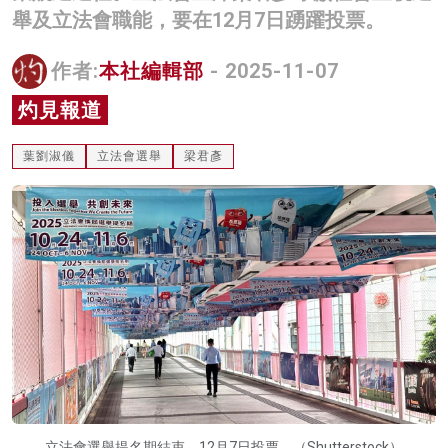
舉及立法會職能，要在12月7日踴躍投票。
名家榜
灼見活動
作者:
本社編輯部
- 2025-11-07
灼見報道
關於我們
葉劉淑儀
立法會選舉
梁君彥
立法會選舉提名期結束，12月7日投票。（Shutterstock）