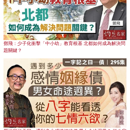
鄧飛：少子化衝擊「中小幼」教育根基 北都如何成為解決問
題關鍵？