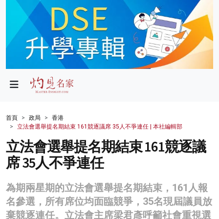
政局
教育
文化
財經
首頁
政局
香港
立法會選舉提名期結束 161競逐議席 35人不爭連任 | 本社編輯部
生活
立法會選舉提名期結束 161競逐議
健康
席 35人不爭連任
商業
為期兩星期的立法會選舉提名期結束，161人報
科技
名參選，所有席位均面臨競爭，35名現屆議員放
影片
棄競逐連任。立法會主席梁君彥呼籲社會重視選