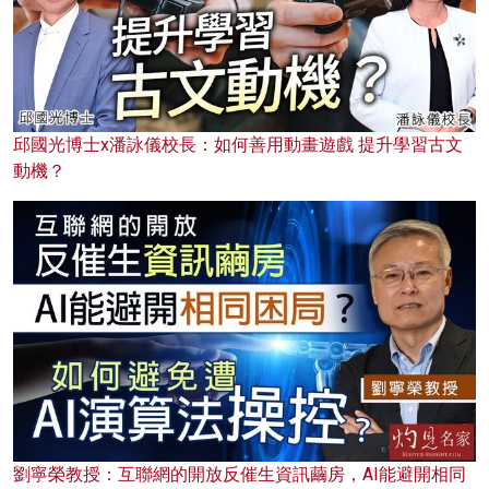
邱國光博士x潘詠儀校長：如何善用動畫遊戲 提升學習古文
動機？
劉寧榮教授：互聯網的開放反催生資訊繭房，AI能避開相同