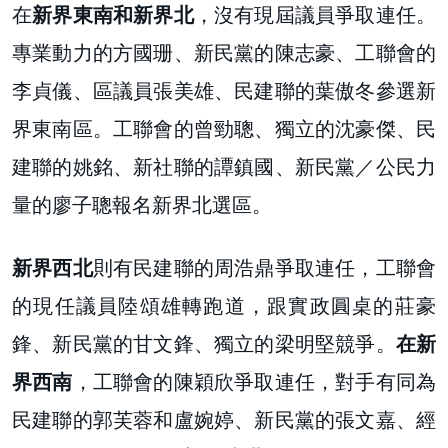
在
新界東南和新界北
，沒有現屆議員爭取連任。
專業動力的方國珊、新民黨的陳志豪、工聯會的
李貞儀、區議員張美雄、民建聯的葉傲冬參選新
界東南區。工聯會的曾勁聰、獨立的沈豪傑、民
建聯的姚銘、新社聯的譚鎮國、新民黨／公民力
量的廖子聰報名新界北選區。
新界西北
則有民建聯的周浩鼎爭取連任，工聯會
的現任議員陸頌雄轉跑道，跟實政圓桌的莊豪
鋒、新民黨的甘文鋒、獨立的梁明堅競爭。
在新
界西南
，工聯會的陳穎欣爭取連任，對手有同為
民建聯的郭芙蓉和盧婉婷、新民黨的張文嘉、經