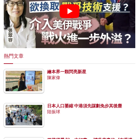
熱門文章
繪本界一顆閃亮新星
陳家偉
日本人口萎縮 中港須先謀劃免步其後塵
陸振球