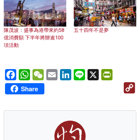
陳茂波：盛事為港帶來約58
五十四年不是夢
億消費額 下半年將辦逾100
項活動
Facebook
WhatsApp
WeChat
Email
LinkedIn
Line
X
PrintFriendl
C
Share
Li