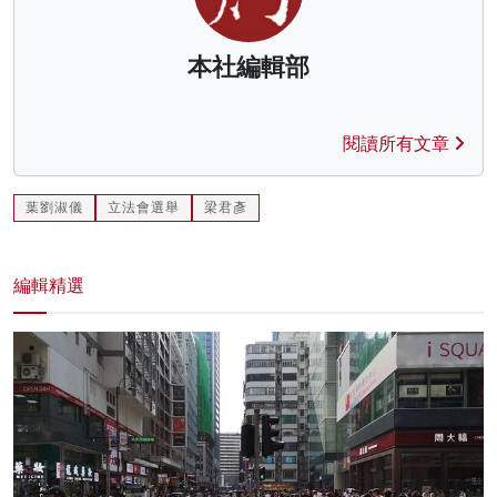
本社編輯部
閱讀所有文章
葉劉淑儀
立法會選舉
梁君彥
編輯精選