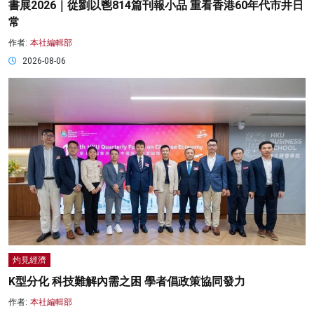
書展2026｜從劉以鬯814篇刊報小品 重看香港60年代市井日
常
作者:
本社編輯部
2026-08-06
灼見經濟
K型分化 科技難解內需之困 學者倡政策協同發力
作者:
本社編輯部