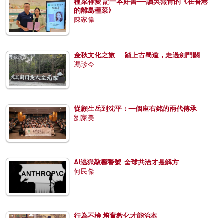
種菜得愛 記一本好書──讀吳燕青的《在香港
的離島種菜》
陳家偉
金秋文化之旅──踏上古蜀道，走過劍門關
馮珍今
從顧生岳到沈平：一個座右銘的兩代傳承
劉家美
AI逃獄敲響警號 全球共治才是解方
何民傑
行為不檢 培育教化才能治本