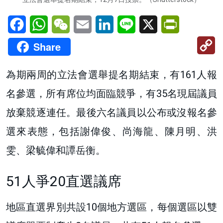
Facebook
WhatsApp
WeChat
Email
LinkedIn
Line
X
PrintFriendl
C
Share
Li
為期兩周的立法會選舉提名期結束，有161人報
名參選，所有席位均面臨競爭，有35名現屆議員
放棄競逐連任。最後六名
議員以公布或沒報名參
選來表態，包括謝偉俊、尚海龍、陳月明、洪
雯、梁毓偉和譚岳衡。
51人爭20直選議席
地區直選界別共設10個地方選區，每個選區以雙