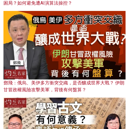
困局？如何避免遭AI演算法操控？
鄧飛：俄烏、美伊多方衝突交織，是否釀成世界大戰？ 伊朗
甘冒政權風險攻擊美軍，背後有何盤算？