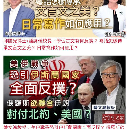
邱國光博士x潘詠儀校長：學習古文有何意義？ 粵語怎樣傳
承文言文之美？ 日常寫作如何應用？
陳文鴻教授：美伊戰爭恐引伊斯蘭國家全面反撲？ 俄羅斯欲