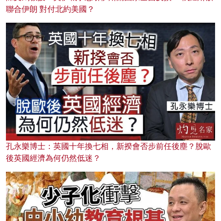
聯合伊朗 對付北約美國？
孔永樂博士：英國十年換七相，新揆會否步前任後塵？脫歐
後英國經濟為何仍然低迷？