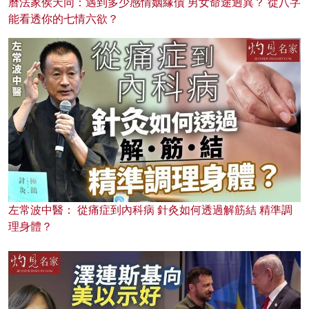
曆法家侯天同：遇到多少感情姻緣債 男女命途迥異？ 從八字
能看透你的七情六欲？
左常波中醫： 從痛症到內科病 針灸如何透過解筋結 精準調
理身體？