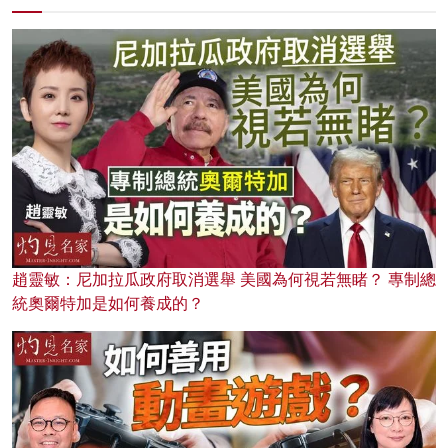
趙靈敏：尼加拉瓜政府取消選舉 美國為何視若無睹？ 專制總
統奧爾特加是如何養成的？