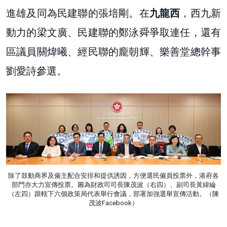
進雄及同為民建聯的張培剛。在
九龍西
，西九新
動力的梁文廣、民建聯的鄭泳舜爭取連任，還有
區議員關煒曦、經民聯的龐朝輝、樂善堂總幹事
劉愛詩參選。
除了鼓動商界及僱主配合安排和提供誘因，方便選民僱員投票外，港府各
部門亦大力宣傳投票。圖為財政司司長陳茂波（右四）、副司長黃緯綸
（左四）跟轄下六個政策局代表舉行會議，部署加強選舉宣傳活動。（陳
茂波Facebook）