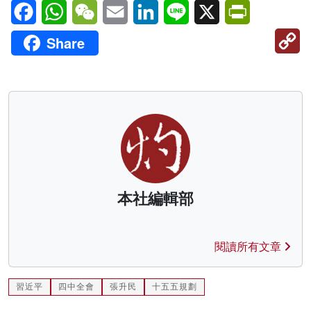
Facebook
WhatsApp
WeChat
Email
LinkedIn
Line
X
PrintFriendl
C
Share
Li
本社編輯部
閱讀所有文章
習近平
四中全會
張升民
十五五規劃