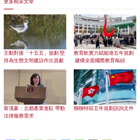
更多精采文章
主動對接「十五五」規劃 堅
教育軟實力賦能港五年規劃
持為生態文明建設作出貢獻
建構全面國際教育樞紐
甯漢豪：北都產業進駐 帶動
聊聊特區五年規劃諮詢文件
法律服務需求