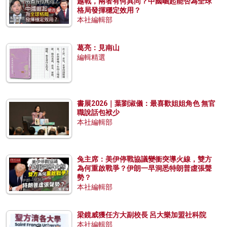
越戰，兩者有何異同？中國崛起能否為全球
格局發揮穩定效用？
本社編輯部
葛亮：見南山
編輯精選
書展2026｜葉劉淑儀：最喜歡姐姐角色 無官
職說話包袱少
本社編輯部
兔主席：美伊停戰協議變衝突導火線，雙方
為何重啟戰爭？伊朗一早洞悉特朗普虛張聲
勢？
本社編輯部
梁鏡威獲任方大副校長 呂大樂加盟社科院
本社編輯部