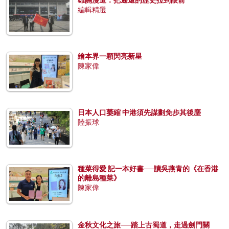
編輯精選
繪本界一顆閃亮新星
陳家偉
日本人口萎縮 中港須先謀劃免步其後塵
陸振球
種菜得愛 記一本好書──讀吳燕青的《在香港
的離島種菜》
陳家偉
金秋文化之旅──踏上古蜀道，走過劍門關