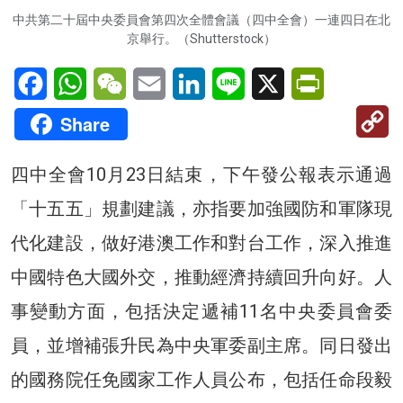
中共第二十屆中央委員會第四次全體會議（四中全會）一連四日在北
京舉行。（Shutterstock）
Facebook
WhatsApp
WeChat
Email
LinkedIn
Line
X
PrintFriendl
C
Share
Li
四中全會10月23日結束，下午發公報表示通過
「十五五」規劃建議，亦指要加強國防和軍隊現
代化建設，做好港澳工作和對台工作，深入推進
中國特色大國外交，推動經濟持續回升向好。人
事變動方面，包括決定遞補11名中央委員會委
員，並增補張升民為中央軍委副主席。同日發出
的國務院任免國家工作人員公布，包括任命段毅