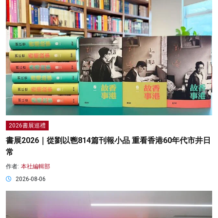
2026書展巡禮
書展2026｜從劉以鬯814篇刊報小品 重看香港60年代市井日
常
作者:
本社編輯部
2026-08-06