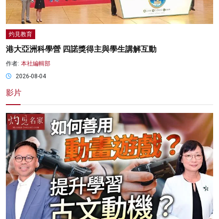
灼見教育
港大亞洲科學營 四諾獎得主與學生講解互動
作者:
本社編輯部
2026-08-04
影片