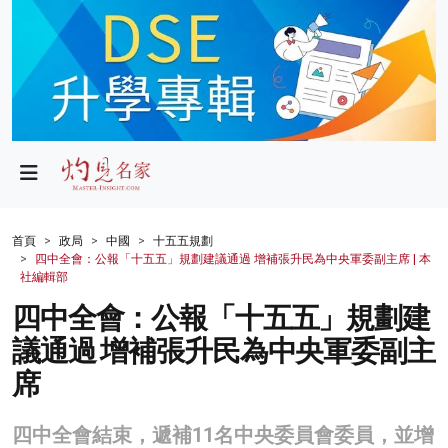
政局
教育
文化
財經
首頁
政局
中國
十五五規劃
四中全會：公報「十五五」規劃建議通過 增補張升民為中央軍委副主席 | 本
生活
社編輯部
四中全會：公報「十五五」規劃建
健康
議通過 增補張升民為中央軍委副主
商業
席
科技
四中全會結束，遞補11名中央委員會委員，並增
影片