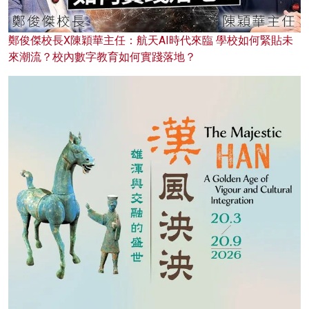
鄭俊傑校長X陳穎華主任：航天AI時代來臨 學校如何緊貼未
來潮流？校內數字教育如何實踐落地？