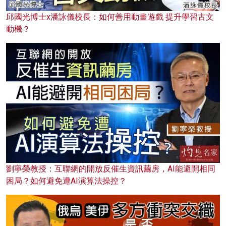
邱國光博士x潘詠儀校長：如何善用動畫遊戲 提升學習古文
動機？
劉寧榮教授：互聯網的開放反催生資訊繭房，AI能避開相同
困局？如何避免遭AI演算法操控？