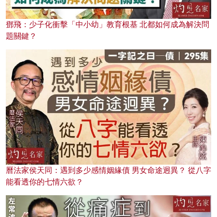
鄧飛：少子化衝擊「中小幼」教育根基 北都如何成為解決問
題關鍵？
曆法家侯天同：遇到多少感情姻緣債 男女命途迥異？ 從八字
能看透你的七情六欲？