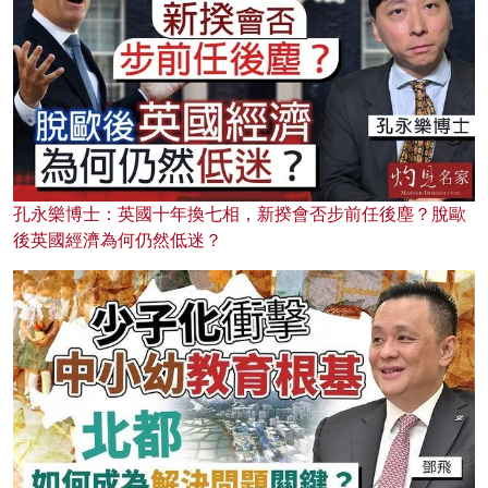
孔永樂博士：英國十年換七相，新揆會否步前任後塵？脫歐
後英國經濟為何仍然低迷？