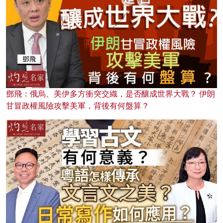
鄧飛：俄烏、美伊多方衝突交織，是否釀成世界大戰？ 伊朗
甘冒政權風險攻擊美軍，背後有何盤算？