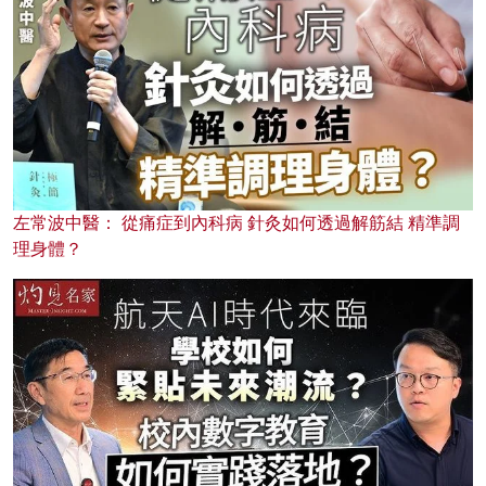
左常波中醫： 從痛症到內科病 針灸如何透過解筋結 精準調
理身體？