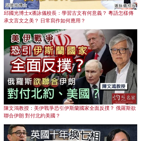
邱國光博士x潘詠儀校長：學習古文有何意義？ 粵語怎樣傳
承文言文之美？ 日常寫作如何應用？
陳文鴻教授：美伊戰爭恐引伊斯蘭國家全面反撲？ 俄羅斯欲
聯合伊朗 對付北約美國？