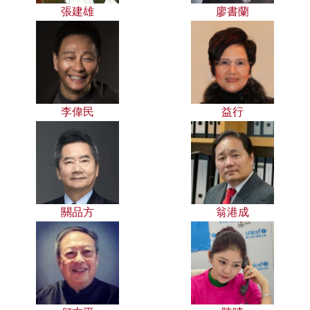
張建雄
廖書蘭
李偉民
益行
關品方
翁港成