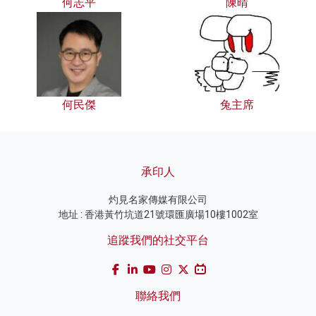
何志平
陳晴
何民傑
兔主席
承印人
灼見名家傳媒有限公司
地址 : 香港黃竹坑道21號環匯廣場10樓1002室
追蹤我們的社交平台
聯絡我們