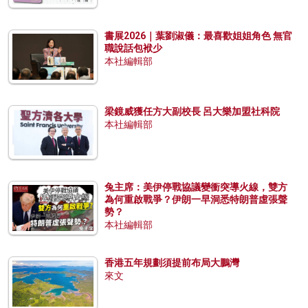
書展2026｜葉劉淑儀：最喜歡姐姐角色 無官
職說話包袱少
本社編輯部
梁鏡威獲任方大副校長 呂大樂加盟社科院
本社編輯部
兔主席：美伊停戰協議變衝突導火線，雙方
為何重啟戰爭？伊朗一早洞悉特朗普虛張聲
勢？
本社編輯部
香港五年規劃須提前布局大鵬灣
來文