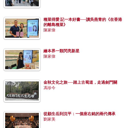
種菜得愛 記一本好書──讀吳燕青的《在香港
的離島種菜》
陳家偉
繪本界一顆閃亮新星
陳家偉
金秋文化之旅──踏上古蜀道，走過劍門關
馮珍今
從顧生岳到沈平：一個座右銘的兩代傳承
劉家美