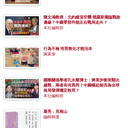
陳文鴻教授：北約縱深空襲 俄羅斯瀕臨戰敗
邊緣？中國零部件能左右戰局走向？
本社編輯部
行為不檢 培育教化才能治本
陳家偉
國際關係學者孔永樂博士：將美伊衝突類比
越戰，兩者有何異同？中國崛起能否為全球
格局發揮穩定效用？
本社編輯部
葛亮：見南山
編輯精選