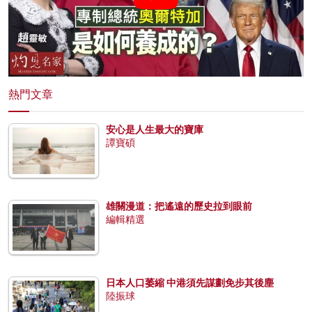
熱門文章
安心是人生最大的寶庫
譚寶碩
雄關漫道：把遙遠的歷史拉到眼前
編輯精選
日本人口萎縮 中港須先謀劃免步其後塵
陸振球