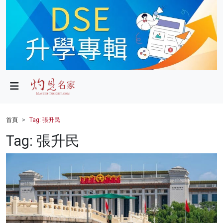
政局
教育
文化
財經
首頁
Tag: 張升民
生活
Tag: 張升民
健康
商業
科技
影片