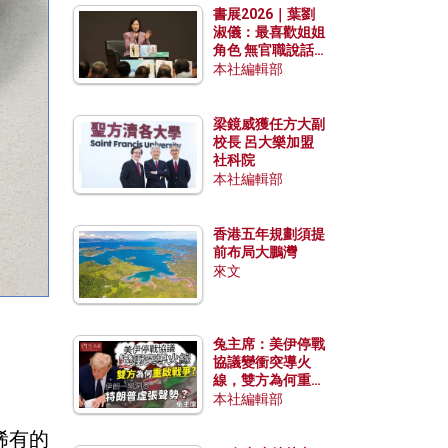
書展2026｜葉劉
淑儀：最喜歡姐姐
角色 無官職說話
包袱少
本社編輯部
梁鏡威獲任方大副
校長 呂大樂加盟
社科院
本社編輯部
香港五年規劃須提
前布局大鵬灣
來文
兔主席：美伊停戰
協議變衝突導火
線，雙方為何重啟
戰爭？伊朗一早洞
本社編輯部
悉特朗普虛張聲
勢？
稀有的