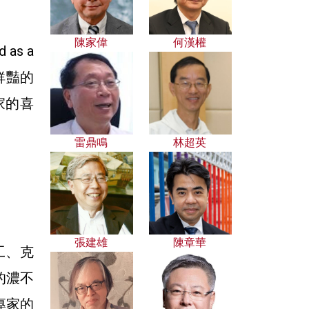
陳家偉
何漢權
as a
像鮮豔的
家的喜
雷鼎鳴
林超英
張建雄
陳章華
工、克
的濃不
專家的