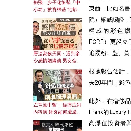
鄧飛：少子化衝擊「中
東西，比如名畫
小幼」教育根基 北都如
何成為解決問題關鍵？
院
）權威認證，
權威的彩色鑽石研究基
FCRF）更設立了彩
追蹤粉、藍、黃
曆法家侯天同：遇到多
少感情姻緣債 男女命途
迥異？ 從八字能看透你
根據報告估計，
的七情六欲？
去20年間，彩色
此外，在奢侈品
左常波中醫： 從痛症到
Frank的Lux
內科病 針灸如何透過解
筋結 精準調理身體？
高淨值投資者