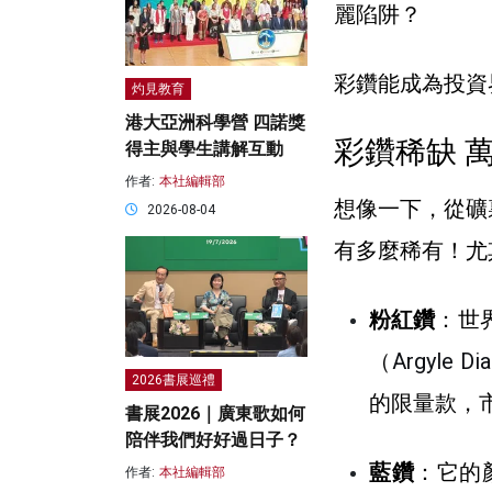
麗陷阱？
彩鑽能成為投資
灼見教育
港大亞洲科學營 四諾獎
彩鑽稀缺 
得主與學生講解互動
作者:
本社編輯部
想像一下，從礦
2026-08-04
有多麼稀有！尤
粉紅鑽
：世
（
Argyle Di
2026書展巡禮
的限量款，
書展2026｜廣東歌如何
陪伴我們好好過日子？
藍鑽
：它的
作者:
本社編輯部