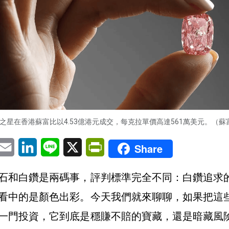
紅之星在香港蘇富比以4.53億港元成交，每克拉單價高達561萬美元。（蘇
pp
eChat
Email
LinkedIn
Line
X
PrintFriendly
Share
石和白鑽是兩碼事，評判標準完全不同：白鑽追求
看中的是顏色出彩。今天我們就來聊聊，如果把這
一門投資，它到底是穩賺不賠的寶藏，還是暗藏風