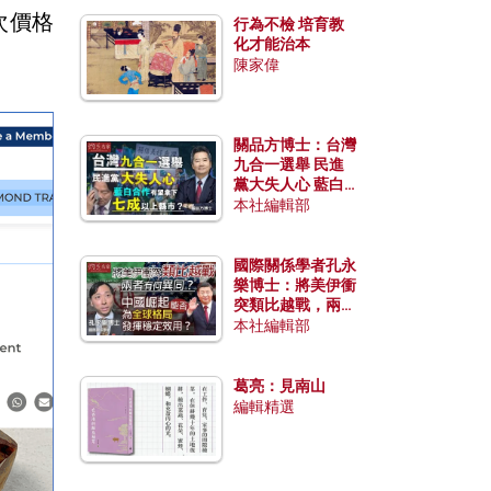
次價格
行為不檢 培育教
化才能治本
陳家偉
關品方博士：台灣
九合一選舉 民進
黨大失人心 藍白
合作有望拿下七成
本社編輯部
以上縣市？
國際關係學者孔永
樂博士：將美伊衝
突類比越戰，兩者
有何異同？中國崛
本社編輯部
起能否為全球格局
發揮穩定效用？
葛亮：見南山
編輯精選