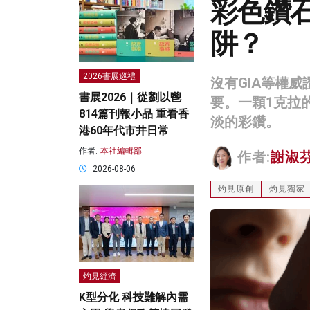
彩色鑽
阱？
2026書展巡禮
沒有GIA等權
書展2026｜從劉以鬯
要。一顆1克拉
814篇刊報小品 重看香
淡的彩鑽。
港60年代市井日常
作者:
本社編輯部
作者:
謝淑
2026-08-06
灼見原創
灼見獨家
灼見經濟
K型分化 科技難解內需