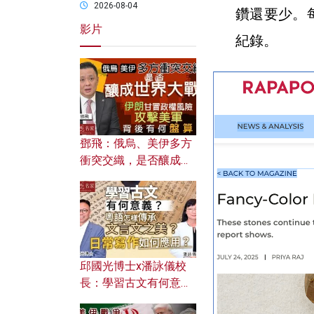
2026-08-04
鑽還要少。
影片
紀錄。
鄧飛：俄烏、美伊多方
衝突交織，是否釀成世
界大戰？ 伊朗甘冒政權
風險攻擊美軍，背後有
何盤算？
邱國光博士x潘詠儀校
長：學習古文有何意
義？ 粵語怎樣傳承文言