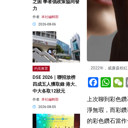
之困 學者倡政策協同發
力
作者:
本社編輯部
2026-08-06
2022年，威廉森粉
灼見教育
DSE 2026｜聯招放榜
Facebook
WhatsA
W
四成五人獲取錄 港大、
中大各取12狀元
上次聊到彩色鑽
作者:
本社編輯部
2026-08-05
淨無瑕，而彩鑽
的彩色鑽石當作