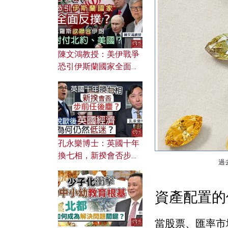
文之美？ 日常寫作如何
應用？
陳文鴻教授：美伊戰爭
恐引伊斯蘭國家全面反
撲？ 俄羅斯欲聯合伊朗
對付北約美國？
孔永樂博士：英國十年
換七相，新揆會否步前
過
任後塵？脫歐後英國經
濟為何仍然低迷？
資產配置的
當股票、匯率市