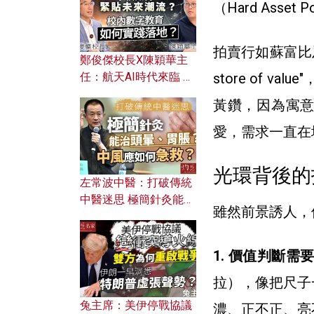
（Hard Asset 
拍賣行如蘇富比及佳士
鄭俊傑校長X陳穎華主
store of
任：航天AI時代來臨 學
校如何緊貼未來潮流？
黃鑽，因為寓
校內數字教育如何實踐
落地？
愛，需求一直在
光環背後的
左常波中醫：打破傳統
中醫迷思 極簡針灸能治
雖然前景誘人，
頭暈、胃脹？中風應如
何急救？
1. 價值判斷需
拉），像把尺子
兔主席：美伊停戰協議
濃、正不正、亮