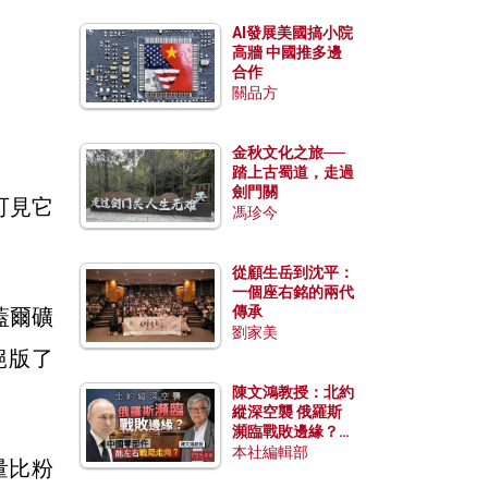
AI發展美國搞小院
高牆 中國推多邊
合作
關品方
金秋文化之旅──
踏上古蜀道，走過
劍門關
可見它
馮珍今
從顧生岳到沈平：
一個座右銘的兩代
傳承
蓋爾礦
劉家美
絕版了
陳文鴻教授：北約
縱深空襲 俄羅斯
瀕臨戰敗邊緣？中
國零部件能左右戰
本社編輯部
量比粉
局走向？