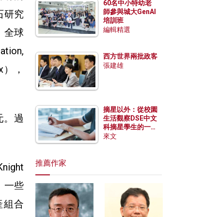
60名中小特幼老
師參與城大GenAI
石研究
培訓班
編輯精選
。全球
ion,
西方世界兩批政客
張建雄
ex），
摘星以外：從校園
元。過
生活觀察DSE中文
科摘星學生的一點
特質
來文
推薦作家
ght
下，一些
產組合