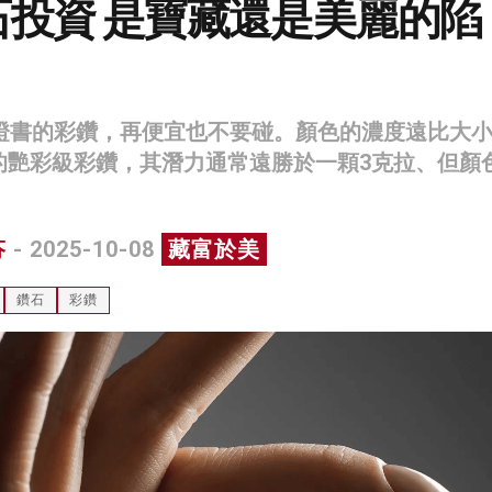
石投資 是寶藏還是美麗的陷
威證書的彩鑽，再便宜也不要碰。顏色的濃度遠比大
的艷彩級彩鑽，其潛力通常遠勝於一顆3克拉、但顏
芬
- 2025-10-08
藏富於美
鑽石
彩鑽