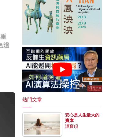
小重
色淺
熱門文章
安心是人生最大的
寶庫
譚寶碩