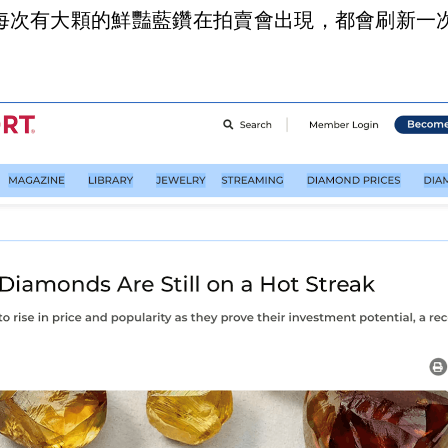
每次有大顆的鮮豔藍鑽在拍賣會出現，都會刷新一