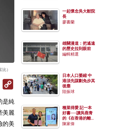
一起懷念吳大猷院
長
廖書蘭
雄關漫道：把遙遠
的歷史拉到眼前
編輯精選
富比）
日本人口萎縮 中
Copy
港須先謀劃免步其
Link
後塵
陸振球
的是純
種菜得愛 記一本
些美麗
好書──讀吳燕青
的《在香港的離島
險的美
種菜》
陳家偉