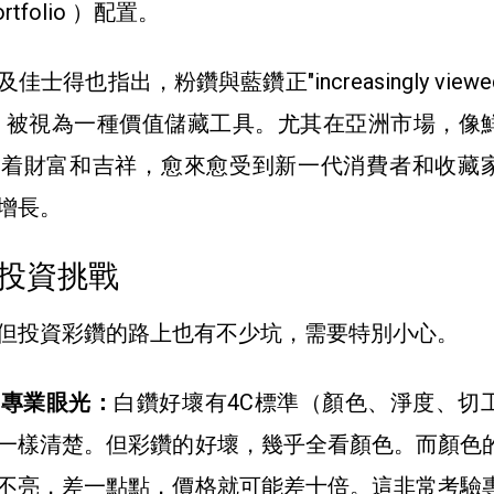
Portfolio ）配置。
得也指出，粉鑽與藍鑽正"increasingly viewed 
 value"，被視為一種價值儲藏工具。尤其在亞洲市場，
意着財富和吉祥，愈來愈受到新一代消費者和收藏
增長。
投資挑戰
但投資彩鑽的路上也有不少坑，需要特別小心。
要專業眼光：
白鑽好壞有4C標準（顏色、淨度、切
一樣清楚。但彩鑽的好壞，幾乎全看顏色。而顏色
不亮，差一點點，價格就可能差十倍。這非常考驗