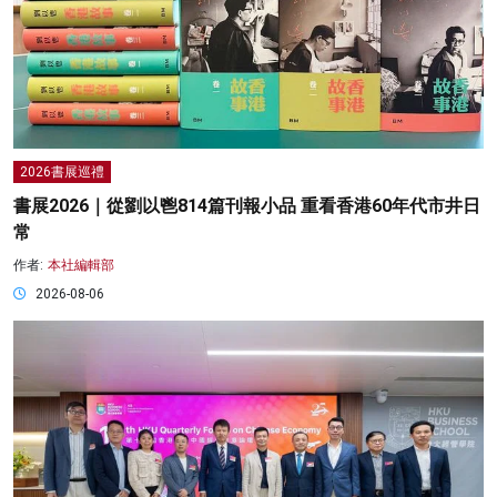
2026書展巡禮
書展2026｜從劉以鬯814篇刊報小品 重看香港60年代市井日
常
作者:
本社編輯部
2026-08-06