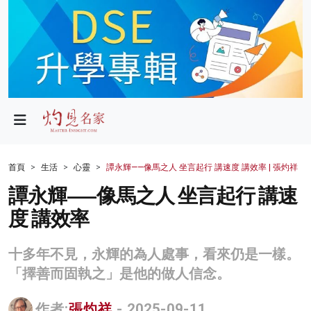
政局
教育
文化
財經
首頁
生活
心靈
譚永輝——像馬之人 坐言起行 講速度 講效率 | 張灼祥
生活
譚永輝——像馬之人 坐言起行 講速
度 講效率
健康
商業
十多年不見，永輝的為人處事，看來仍是一樣。
「擇善而固執之」是他的做人信念。
科技
影片
作者:
張灼祥
- 2025-09-11