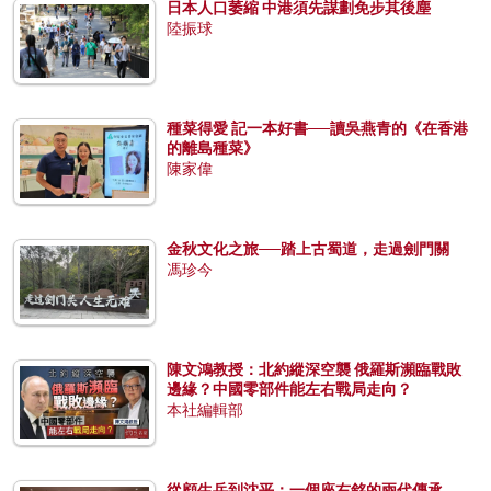
日本人口萎縮 中港須先謀劃免步其後塵
陸振球
種菜得愛 記一本好書──讀吳燕青的《在香港
的離島種菜》
陳家偉
金秋文化之旅──踏上古蜀道，走過劍門關
馮珍今
陳文鴻教授：北約縱深空襲 俄羅斯瀕臨戰敗
邊緣？中國零部件能左右戰局走向？
本社編輯部
從顧生岳到沈平：一個座右銘的兩代傳承