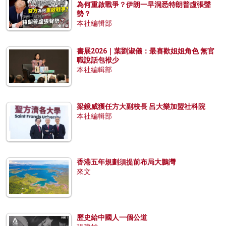
為何重啟戰爭？伊朗一早洞悉特朗普虛張聲
勢？
本社編輯部
書展2026｜葉劉淑儀：最喜歡姐姐角色 無官
職說話包袱少
本社編輯部
梁鏡威獲任方大副校長 呂大樂加盟社科院
本社編輯部
香港五年規劃須提前布局大鵬灣
來文
歷史給中國人一個公道