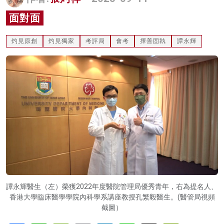
名家榜
面對面
灼見活動
灼見原創
灼見獨家
考評局
會考
擇善固執
譚永輝
關於我們
譚永輝醫生（左）榮獲2022年度醫院管理局優秀青年，右為提名人、
香港大學臨床醫學學院內科學系講座教授孔繁毅醫生。(醫管局視頻
截圖）