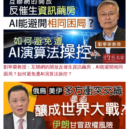
劉寧榮教授：互聯網的開放反催生資訊繭房，AI能避開相同
困局？如何避免遭AI演算法操控？