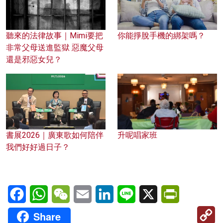
聽來的法律故事｜Mimi要把
你能掙脫手機的綁架嗎？
非常父母送進監獄 惡魔父母
還是邪惡女兒？
書展2026｜廣東歌如何陪伴
升呢唱家班
我們好好過日子？
Facebook
WhatsApp
WeChat
Email
LinkedIn
Line
X
PrintFriendl
C
Share
Li