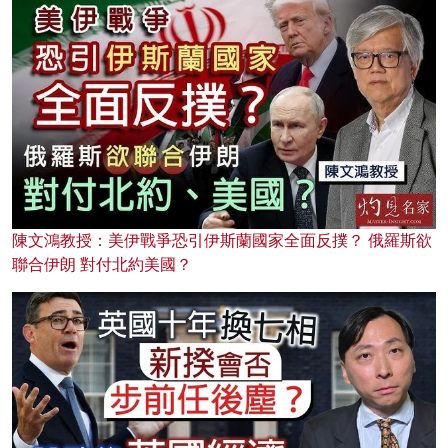
陳文鴻教授：美伊戰爭恐引伊斯蘭國家全面反撲？ 俄羅斯欲
聯合伊朗 對付北約美國？