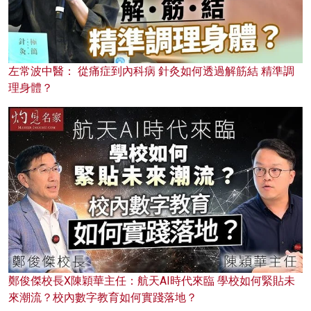
左常波中醫： 從痛症到內科病 針灸如何透過解筋結 精準調
理身體？
鄭俊傑校長X陳穎華主任：航天AI時代來臨 學校如何緊貼未
來潮流？校內數字教育如何實踐落地？