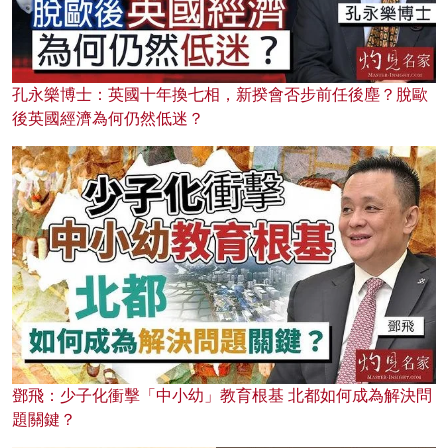
孔永樂博士：英國十年換七相，新揆會否步前任後塵？脫歐
後英國經濟為何仍然低迷？
鄧飛：少子化衝擊「中小幼」教育根基 北都如何成為解決問
題關鍵？