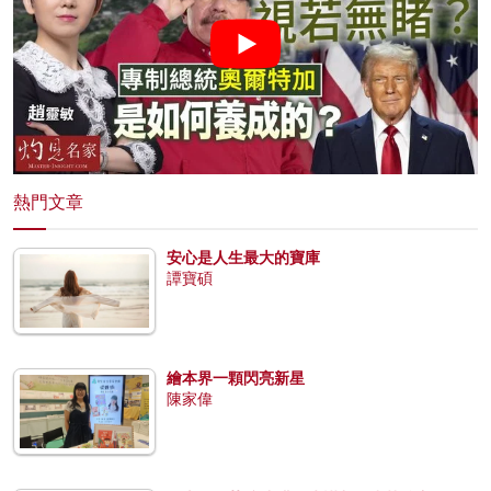
熱門文章
安心是人生最大的寶庫
譚寶碩
繪本界一顆閃亮新星
陳家偉