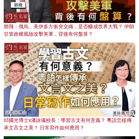
鄧飛：俄烏、美伊多方衝突交織，是否釀成世界大戰？ 伊朗
甘冒政權風險攻擊美軍，背後有何盤算？
邱國光博士x潘詠儀校長：學習古文有何意義？ 粵語怎樣傳
承文言文之美？ 日常寫作如何應用？