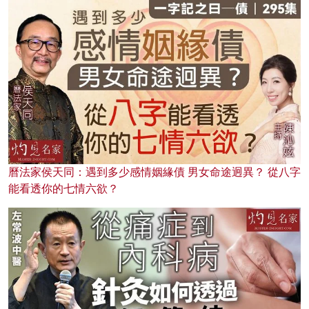
曆法家侯天同：遇到多少感情姻緣債 男女命途迥異？ 從八字
能看透你的七情六欲？