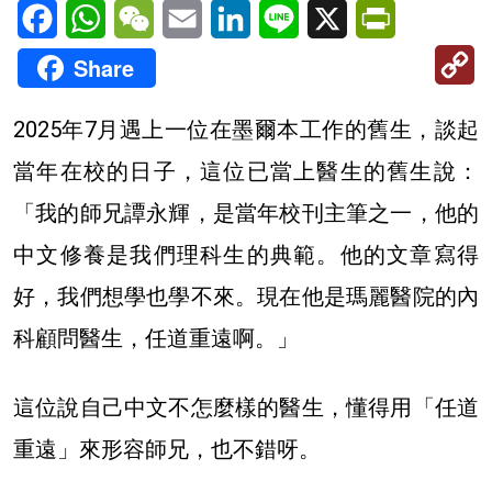
Facebook
WhatsApp
WeChat
Email
LinkedIn
Line
X
PrintFriendl
C
Share
Li
2025年7月遇上一位在墨爾本工作的舊生，談起
當年在校的日子，這位已當上醫生的舊生說：
「我的師兄譚永輝，是當年校刊主筆之一，他的
中文修養是我們理科生的典範。他的文章寫得
好，我們想學也學不來。現在他是瑪麗醫院的內
科顧問醫生，任道重遠啊。」
這位說自己中文不怎麼樣的醫生，懂得用「任道
重遠」來形容師兄，也不錯呀。