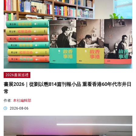
2026書展巡禮
書展2026｜從劉以鬯814篇刊報小品 重看香港60年代市井日
常
作者:
本社編輯部
2026-08-06