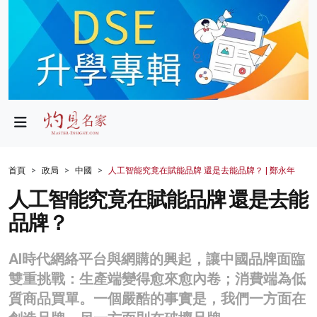
政局
教育
文化
財經
首頁
政局
中國
人工智能究竟在賦能品牌 還是去能品牌？ | 鄭永年
生活
人工智能究竟在賦能品牌 還是去能
品牌？
健康
商業
AI時代網絡平台與網購的興起，讓中國品牌面臨
雙重挑戰：生產端變得愈來愈內卷；消費端為低
科技
質商品買單。一個嚴酷的事實是，我們一方面在
影片