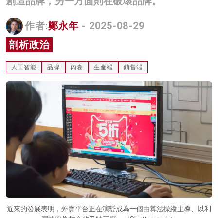
創造品牌，另一方面則在破壞品牌。
名家榜
作者:
鄭永年
- 2025-08-29
灼見活動
剖析政治
關於我們
人工智能
品牌
內卷
生產端
銷售端
近來的發展表明，外賣平台正在演變成為一個由算法操縱主導、以利