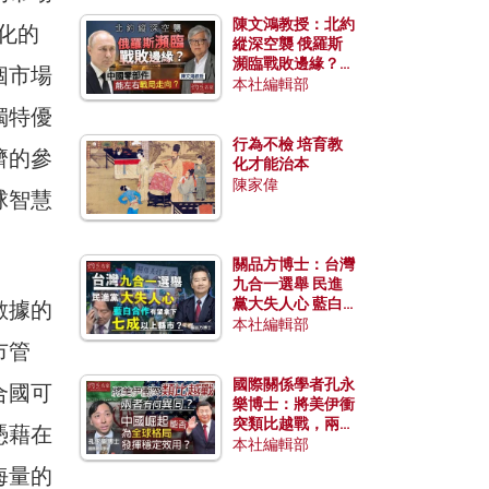
陳文鴻教授：北約
化的
縱深空襲 俄羅斯
瀕臨戰敗邊緣？中
個市場
國零部件能左右戰
本社編輯部
局走向？
獨特優
行為不檢 培育教
濟的參
化才能治本
陳家偉
球智慧
關品方博士：台灣
九合一選舉 民進
黨大失人心 藍白
數據的
合作有望拿下七成
本社編輯部
以上縣市？
市管
國際關係學者孔永
合國可
樂博士：將美伊衝
突類比越戰，兩者
憑藉在
有何異同？中國崛
本社編輯部
起能否為全球格局
海量的
發揮穩定效用？