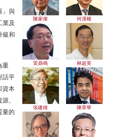
器」與
陳家偉
何漢權
工業及
升級和
雷鼎鳴
林超英
為重
對話平
和資本
資源、
張建雄
陳章華
質量的