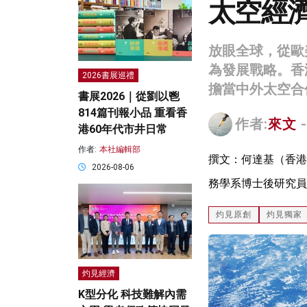
太空經
放眼全球，從歐
為發展戰略。香
2026書展巡禮
擔當中外太空合
書展2026｜從劉以鬯
814篇刊報小品 重看香
作者:
來文
-
港60年代市井日常
作者:
本社編輯部
撰文：何達基（香港
2026-08-06
務學系博士後研究員
灼見原創
灼見獨家
灼見經濟
K型分化 科技難解內需