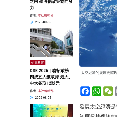
之困 學者倡政策協同發
力
作者:
本社編輯部
2026-08-06
灼見教育
DSE 2026｜聯招放榜
太空經濟的廣度更體
四成五人獲取錄 港大、
中大各取12狀元
Facebook
WhatsA
W
作者:
本社編輯部
2026-08-05
發展太空經濟是
知應超越傳統的