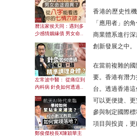
香港的歷史性
「應用者」的角
曆法家侯天同：遇到多
少感情姻緣債 男女命途
商業體系進行深
迥異？ 從八字能看透你
創新發展之中。
的七情六欲？
在當前複雜的國
要。香港有潛力
左常波中醫： 從痛症到
內科病 針灸如何透過解
台。透過香港這
筋結 精準調理身體？
可以更便捷、更
參與制定國際標
項目與投資，更
鄭俊傑校長X陳穎華主