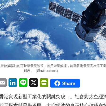
現於數據驅動的可持續發展路徑，善用衛星數據，能助香港發展高增值工
服務。（Shutterstock）
pp
eChat
Email
LinkedIn
Line
X
PrintFriendly
Share
香港實現新型工業化的關鍵突破口。社會對太空經
航天探索與星際移民，太空經濟的真正核心價值在