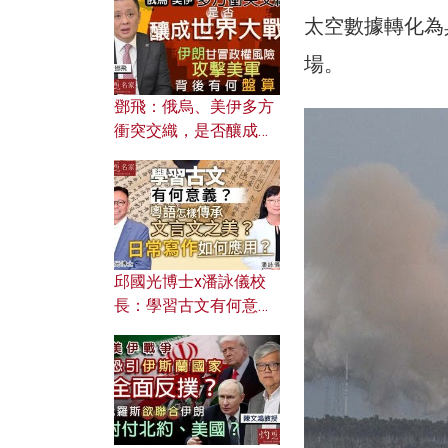
何避免遭AI演算法操
太空數據轉化為
控？
場。
鄧飛：俄烏、美伊多方
衝突交織，是否釀成世
界大戰？ 伊朗甘冒政權
風險攻擊美軍，背後有
何盤算？
邱國光博士x潘詠儀校
長：學習古文有何意
義？ 粵語怎樣傳承文言
文之美？ 日常寫作如何
應用？