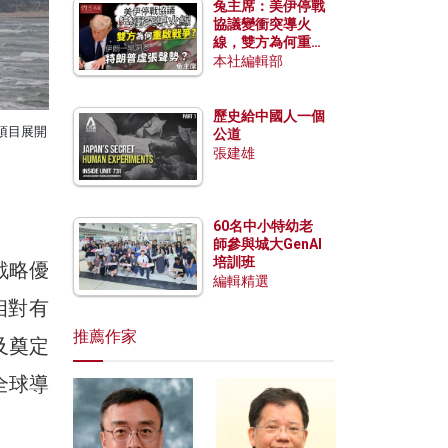
兔主席：美伊停戰
協議變衝突導火
線，雙方為何重啟
戰爭？伊朗一早洞
本社編輯部
悉特朗普虛張聲
勢？
歷史給中國人一個
項目展開
公道
張建雄
60名中小特幼老
師參與城大GenAI
培訓班
戰略優
編輯精選
相對有
推薦作家
及奠定
全球導