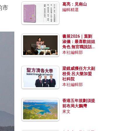
葛亮：見南山
的市
編輯精選
書展2026｜葉劉
淑儀：最喜歡姐姐
角色 無官職說話
包袱少
本社編輯部
梁鏡威獲任方大副
校長 呂大樂加盟
社科院
本社編輯部
香港五年規劃須提
前布局大鵬灣
來文