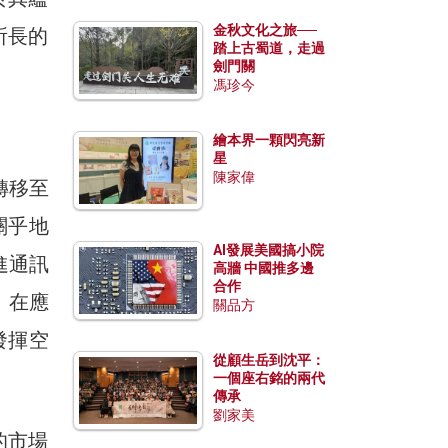
金秋文化之旅──
所長的
踏上古蜀道，走過
劍門關
馮珍今
繪本界一顆閃亮新
星
陳家偉
轉移至
關乎地
AI發展美國搞小院
進通訊
高牆 中國推多邊
合作
。在應
關品方
發揮空
從顧生岳到沈平：
一個座右銘的兩代
傳承
劉家美
的市場