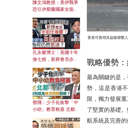
陳文鴻教授：美伊戰爭
恐引伊斯蘭國家全面反
撲？ 俄羅斯欲聯合伊朗
對付北約美國？
香港可善用其超級聯繫
孔永樂博士：英國十年
換七相，新揆會否步前
戰略優勢：
任後塵？脫歐後英國經
濟為何仍然低迷？
最為關鍵的是，
勢，這是香港
限，獨力發展重
鄧飛：少子化衝擊「中
了堅實的基礎。
小幼」教育根基 北都如
何成為解決問題關鍵？
航系統及完善的