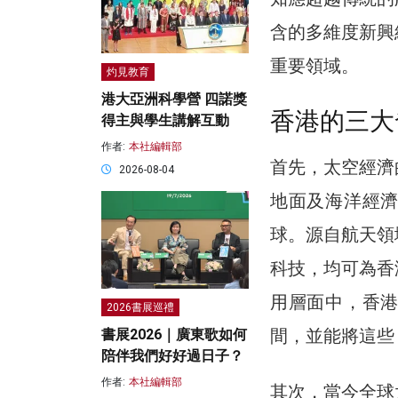
含的多維度新興
重要領域。
灼見教育
港大亞洲科學營 四諾獎
香港的三大
得主與學生講解互動
作者:
本社編輯部
首先，太空經濟
2026-08-04
地面及海洋經
球。源自航天領
科技，均可為香
用層面中，香
2026書展巡禮
間，並能將這些
書展2026｜廣東歌如何
陪伴我們好好過日子？
作者:
本社編輯部
其次，當今全球