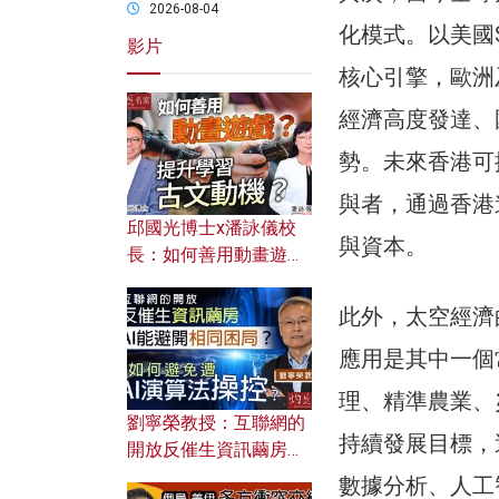
2026-08-04
化模式。以美國
影片
核心引擎，歐洲
經濟高度發達、
勢。未來香港可
與者，通過香港
邱國光博士x潘詠儀校
與資本。
長：如何善用動畫遊戲
提升學習古文動機？
此外，太空經濟
應用是其中一個
理、精準農業、
劉寧榮教授：互聯網的
持續發展目標，
開放反催生資訊繭房，
AI能避開相同困局？如
數據分析、人工