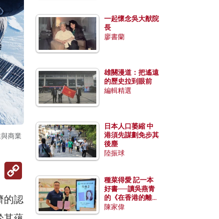
一起懷念吳大猷院
長
廖書蘭
雄關漫道：把遙遠
的歷史拉到眼前
編輯精選
日本人口萎縮 中
港須先謀劃免步其
業與商業
後塵
陸振球
Copy
Link
種菜得愛 記一本
好書──讀吳燕青
濟的認
的《在香港的離島
種菜》
陳家偉
於其蘊