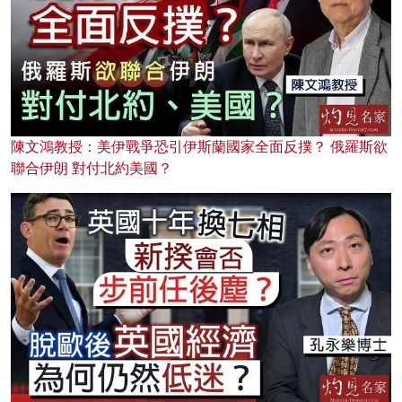
陳文鴻教授：美伊戰爭恐引伊斯蘭國家全面反撲？ 俄羅斯欲
聯合伊朗 對付北約美國？