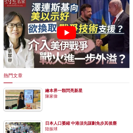
熱門文章
繪本界一顆閃亮新星
陳家偉
日本人口萎縮 中港須先謀劃免步其後塵
陸振球