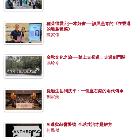
種菜得愛 記一本好書──讀吳燕青的《在香港
的離島種菜》
陳家偉
金秋文化之旅──踏上古蜀道，走過劍門關
馮珍今
從顧生岳到沈平：一個座右銘的兩代傳承
劉家美
AI逃獄敲響警號 全球共治才是解方
何民傑