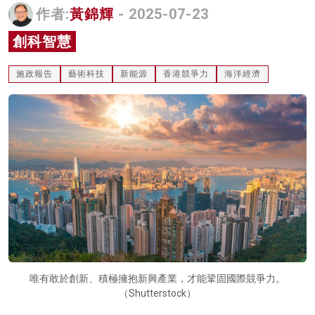
作者:
黃錦輝
- 2025-07-23
名家榜
創科智慧
灼見活動
施政報告
藝術科技
新能源
香港競爭力
海洋經濟
關於我們
唯有敢於創新、積極擁抱新興產業，才能鞏固國際競爭力。
（Shutterstock）