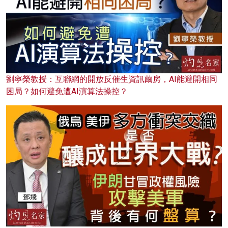
劉寧榮教授：互聯網的開放反催生資訊繭房，AI能避開相同
困局？如何避免遭AI演算法操控？