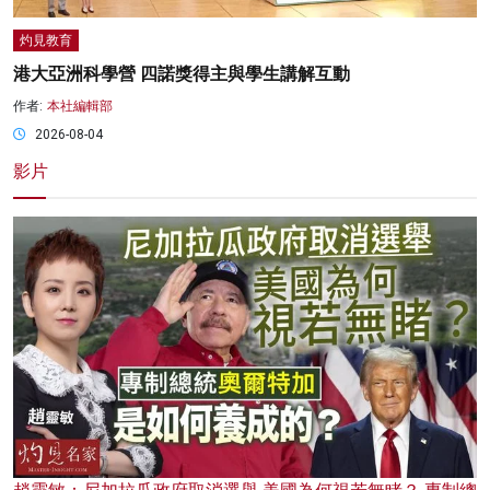
灼見教育
港大亞洲科學營 四諾獎得主與學生講解互動
作者:
本社編輯部
2026-08-04
影片