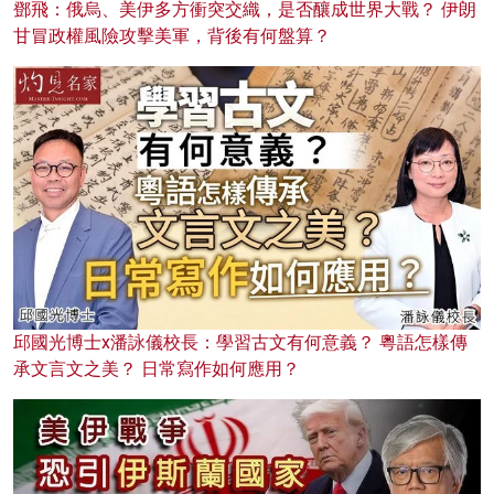
鄧飛：俄烏、美伊多方衝突交織，是否釀成世界大戰？ 伊朗
甘冒政權風險攻擊美軍，背後有何盤算？
邱國光博士x潘詠儀校長：學習古文有何意義？ 粵語怎樣傳
承文言文之美？ 日常寫作如何應用？