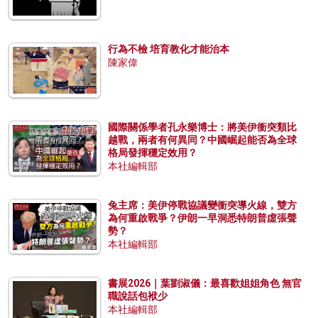
行為不檢 培育教化才能治本
陳家偉
國際關係學者孔永樂博士：將美伊衝突類比
越戰，兩者有何異同？中國崛起能否為全球
格局發揮穩定效用？
本社編輯部
兔主席：美伊停戰協議變衝突導火線，雙方
為何重啟戰爭？伊朗一早洞悉特朗普虛張聲
勢？
本社編輯部
書展2026｜葉劉淑儀：最喜歡姐姐角色 無官
職說話包袱少
本社編輯部