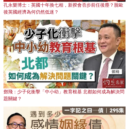
孔永樂博士：英國十年換七相，新揆會否步前任後塵？脫歐
後英國經濟為何仍然低迷？
鄧飛：少子化衝擊「中小幼」教育根基 北都如何成為解決問
題關鍵？