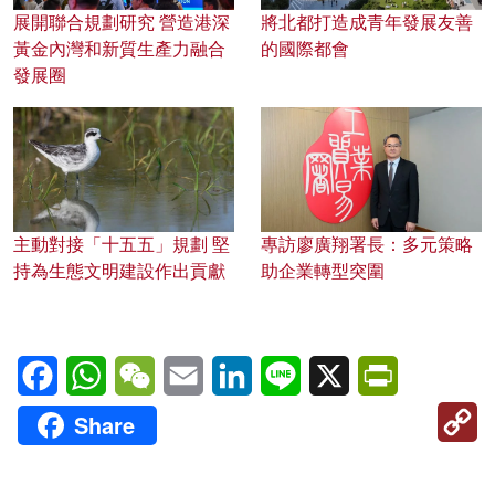
展開聯合規劃研究 營造港深
將北都打造成青年發展友善
黃金內灣和新質生產力融合
的國際都會
發展圈
主動對接「十五五」規劃 堅
專訪廖廣翔署長：多元策略
持為生態文明建設作出貢獻
助企業轉型突圍
Facebook
WhatsApp
WeChat
Email
LinkedIn
Line
X
PrintFriendl
C
Share
Li