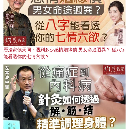
曆法家侯天同：遇到多少感情姻緣債 男女命途迥異？ 從八字
能看透你的七情六欲？