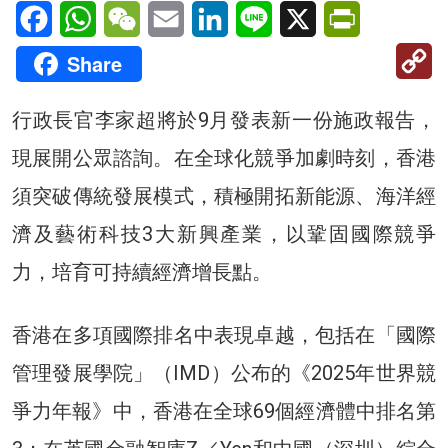
Facebook
WhatsApp
WeChat
Email
LinkedIn
Line
X
PrintFriendl
C
Share
Li
行政長官李家超將於9月發表新一份施政報告，
現展開公眾諮詢。在全球化競爭加劇時刻，香港
須突破傳統發展模式，積極開拓新能源、海洋經
濟及藝術科技3大新興產業，以鞏固國際競爭
力，培育可持續經濟增長點。
香港在多項國際排名中表現卓越，包括在「國際
管理發展學院」（IMD）公布的《2025年世界競
爭力年報》中，香港在全球69個經濟體中排名第