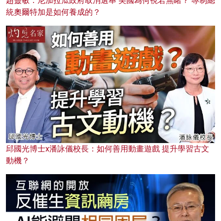
趙靈敏：尼加拉瓜政府取消選舉 美國為何視若無睹？ 專制總
統奧爾特加是如何養成的？
邱國光博士x潘詠儀校長：如何善用動畫遊戲 提升學習古文
動機？