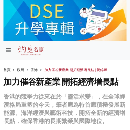
政局
教育
文化
財經
首頁
政局
香港
加力催谷新產業 開拓經濟增長點 | 黃錦輝
生活
加力催谷新產業 開拓經濟增長點
健康
香港的競爭力從來在於「靈活求變」，在全球經
商業
濟格局重塑的今天，筆者應為特首應積極發展新
能源、海洋經濟與藝術科技，開拓全新的經濟增
科技
長點，確保香港的長期繁榮與國際地位。
影片