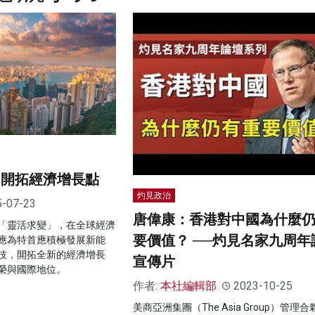
 開拓經濟增長點
灼見政治
5-07-23
唐偉康：香港對中國為什麼
「靈活求變」，在全球經濟
要價值？ ──灼見名家九周年
應為特首應積極發展新能
技，開拓全新的經濟增長
宣傳片
榮與國際地位。
作者:
本社編輯部
2023-10-25
美商亞洲集團（The Asia Group）管理