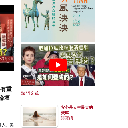
仍有重
熱門文章
論壇
安心是人生最大的
寶庫
譚寶碩
合夥人、美