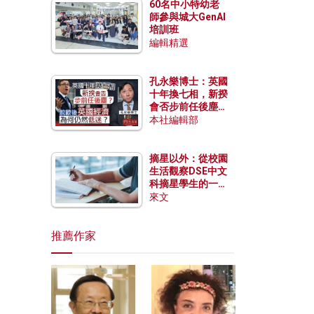
60名中小特幼老
師參與城大GenAI
培訓班
編輯精選
孔永樂博士：英國
十年換七相，新揆
會否步前任後塵？
脫歐後英國經濟為
本社編輯部
何仍然低迷？
摘星以外：從校園
生活觀察DSE中文
科摘星學生的一點
特質
來文
推薦作家