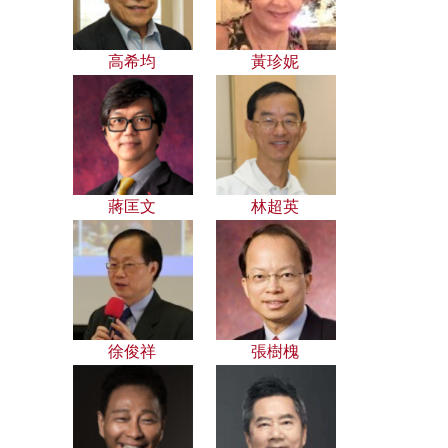
高希均
黃珍妮
蔣匡文
林超英
徐俊祥
張樹槐