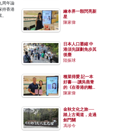
九周年論
保持香港
繪本界一顆閃亮新
素。
星
陳家偉
日本人口萎縮 中
港須先謀劃免步其
後塵
陸振球
種菜得愛 記一本
好書──讀吳燕青
的《在香港的離島
種菜》
陳家偉
金秋文化之旅──
踏上古蜀道，走過
劍門關
馮珍今