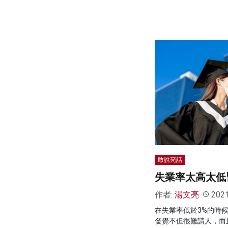
敢說亮話
失業率太高太低
作者:
湯文亮
202
在失業率低於3%的時
發覺不但很難請人，而