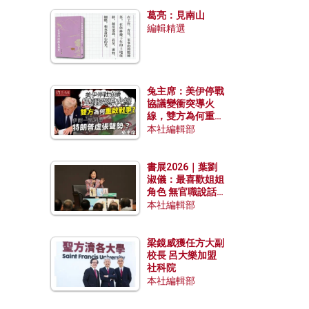
發揮穩定效用？
葛亮：見南山
編輯精選
兔主席：美伊停戰
協議變衝突導火
線，雙方為何重啟
戰爭？伊朗一早洞
本社編輯部
悉特朗普虛張聲
勢？
書展2026｜葉劉
淑儀：最喜歡姐姐
角色 無官職說話
包袱少
本社編輯部
梁鏡威獲任方大副
校長 呂大樂加盟
社科院
本社編輯部