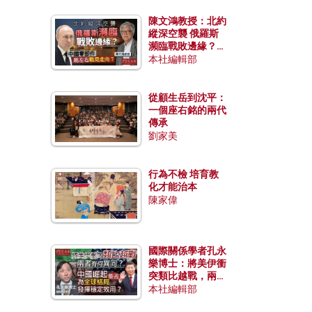
陳文鴻教授：北約
縱深空襲 俄羅斯
瀕臨戰敗邊緣？中
國零部件能左右戰
本社編輯部
局走向？
從顧生岳到沈平：
一個座右銘的兩代
傳承
劉家美
行為不檢 培育教
化才能治本
陳家偉
國際關係學者孔永
樂博士：將美伊衝
突類比越戰，兩者
有何異同？中國崛
本社編輯部
起能否為全球格局