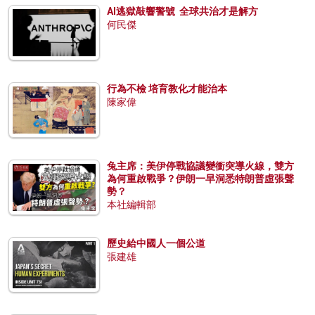
AI逃獄敲響警號 全球共治才是解方
何民傑
行為不檢 培育教化才能治本
陳家偉
兔主席：美伊停戰協議變衝突導火線，雙方
為何重啟戰爭？伊朗一早洞悉特朗普虛張聲
勢？
本社編輯部
歷史給中國人一個公道
張建雄