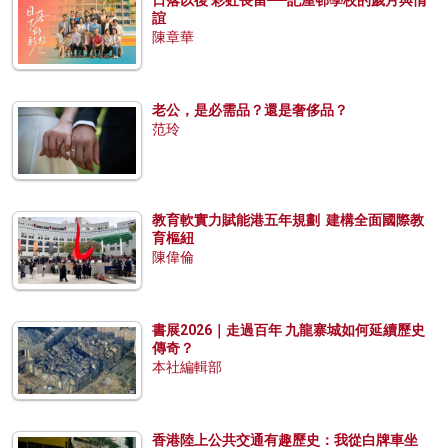
日落以後 彩虹長留──記屋邨學校的歲月與情
誼
陳章華
老公，是必需品？還是奢侈品？
范玲
教育軟實力賦能港五年規劃 建構全面國際教
育樞紐
陳偉倫
書展2026｜走過百年 九龍寨城如何延續歷史
傳奇？
本社編輯部
香港陸上公共交通有趣歷史：我從白牌車坐