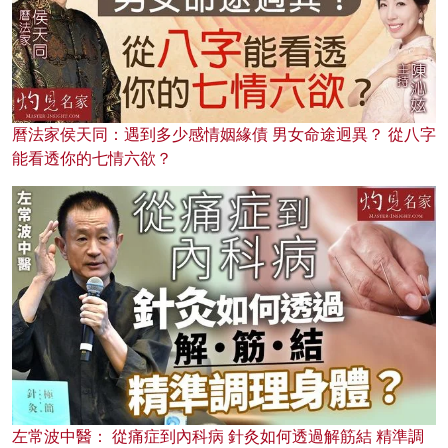
曆法家侯天同：遇到多少感情姻緣債 男女命途迥異？ 從八字
能看透你的七情六欲？
左常波中醫： 從痛症到內科病 針灸如何透過解筋結 精準調