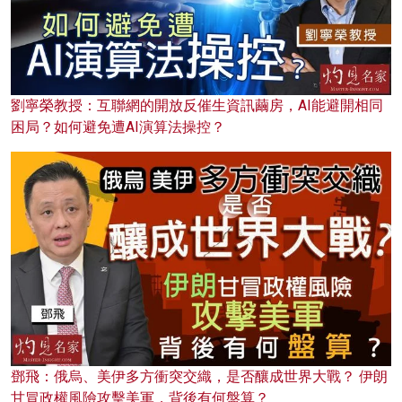
劉寧榮教授：互聯網的開放反催生資訊繭房，AI能避開相同
困局？如何避免遭AI演算法操控？
鄧飛：俄烏、美伊多方衝突交織，是否釀成世界大戰？ 伊朗
甘冒政權風險攻擊美軍，背後有何盤算？