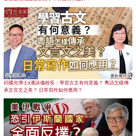
邱國光博士x潘詠儀校長：學習古文有何意義？ 粵語怎樣傳
承文言文之美？ 日常寫作如何應用？