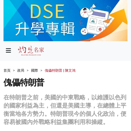
政局
教育
文化
財經
首頁
政局
國際
傀儡特朗普 | 陳文鴻
生活
傀儡特朗普
健康
在特朗普之前，美國的中東戰略，以維護以色列
商業
的國家利益為主，但還是美國主導，在總體上平
衡當地各方勢力。特朗普現今的個人化政治，便
科技
容易被國內外戰略利益集團利用和操縱。
影片