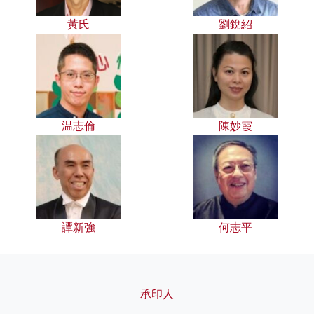
黃氏
劉銳紹
温志倫
陳妙霞
譚新強
何志平
承印人