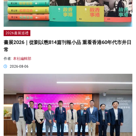
2026書展巡禮
書展2026｜從劉以鬯814篇刊報小品 重看香港60年代市井日
常
作者:
本社編輯部
2026-08-06