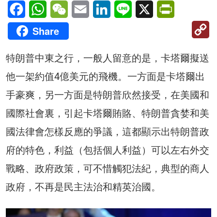
Facebook
WhatsApp
WeChat
Email
LinkedIn
Line
X
PrintFriendl
C
Share
Li
特朗普中東之行，一般人留意的是，卡塔爾擬送
他一架約值4億美元的飛機。一方面是卡塔爾出
手豪爽，另一方面是特朗普欣然接受，在美國和
國際社會裏，引起卡塔爾賄賂、特朗普貪婪和美
國法律會怎樣反應的爭議，這都顯示出特朗普政
府的特色，利益（包括個人利益）可以左右外交
戰略、政府政策，可不惜觸犯法紀，典型的商人
政府，不再是民主法治和精英治國。