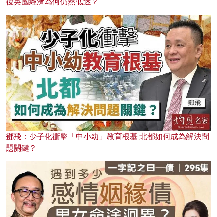
後英國經濟為何仍然低迷？
鄧飛：少子化衝擊「中小幼」教育根基 北都如何成為解決問
題關鍵？