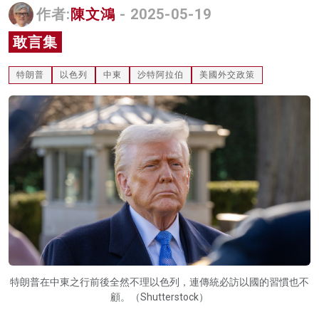
作者:
陳文鴻
- 2025-05-19
名家榜
敢言集
灼見活動
特朗普
以色列
中東
沙特阿拉伯
美國外交政策
關於我們
特朗普在中東之行前後全然不理以色列，連傳統必訪以國的習慣也不
顧。（Shutterstock）