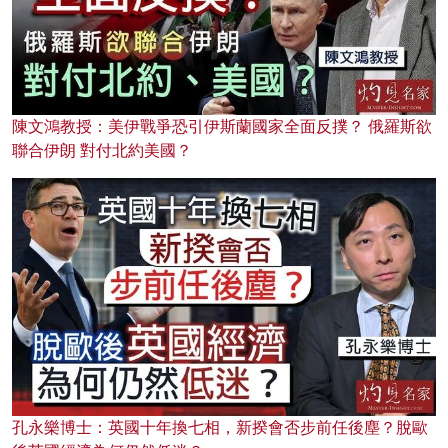
陳文鴻教授：美伊戰爭恐引伊斯蘭國家全面反撲？ 俄羅斯欲
聯合伊朗 對付北約美國？
孔永樂博士：英國十年換七相，新揆會否步前任後塵？脫歐