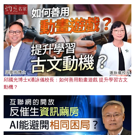
邱國光博士x潘詠儀校長：如何善用動畫遊戲 提升學習古文
動機？