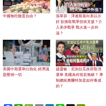
中國無吃雞蛋自由？
張翠容：澤連斯基向美以示
好 欲換取戰爭技術支援？介
入美伊戰爭 戰火進一步外
溢？
美國中期選舉白熱化 經濟議
趙靈敏：尼加拉瓜政府取消
題壓倒一切
選舉 美國為何視若無睹？ 專
制總統奧爾特加是如何養成
的？
Facebook
WhatsApp
WeChat
Email
LinkedIn
Line
X
PrintFriendl