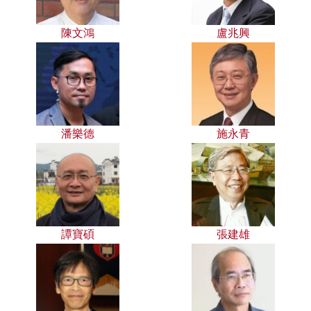
陳文鴻
盧兆興
潘樂德
施永青
譚寶碩
張建雄