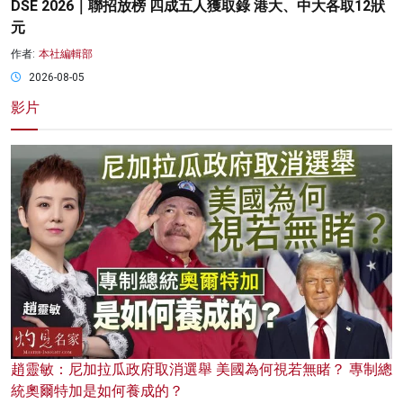
DSE 2026｜聯招放榜 四成五人獲取錄 港大、中大各取12狀
元
作者:
本社編輯部
2026-08-05
影片
趙靈敏：尼加拉瓜政府取消選舉 美國為何視若無睹？ 專制總
統奧爾特加是如何養成的？