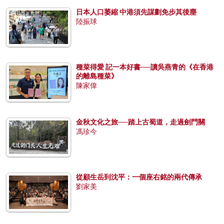
日本人口萎縮 中港須先謀劃免步其後塵
陸振球
種菜得愛 記一本好書──讀吳燕青的《在香港
的離島種菜》
陳家偉
金秋文化之旅──踏上古蜀道，走過劍門關
馮珍今
從顧生岳到沈平：一個座右銘的兩代傳承
劉家美