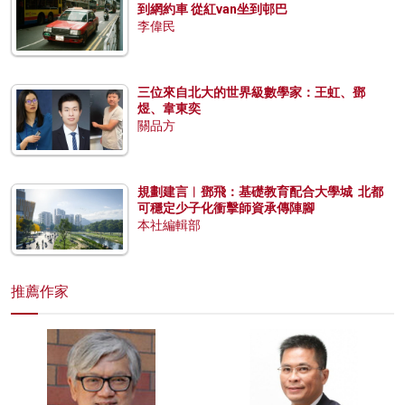
到網約車 從紅van坐到邨巴
李偉民
三位來自北大的世界級數學家：王虹、鄧
煜、韋東奕
關品方
規劃建言︱鄧飛：基礎教育配合大學城 北都
可穩定少子化衝擊師資承傳陣腳
本社編輯部
推薦作家