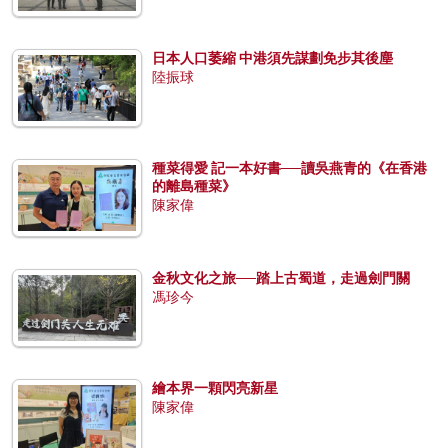
日本人口萎縮 中港須先謀劃免步其後塵
陸振球
種菜得愛 記一本好書──讀吳燕青的《在香港
的離島種菜》
陳家偉
金秋文化之旅──踏上古蜀道，走過劍門關
馮珍今
繪本界一顆閃亮新星
陳家偉