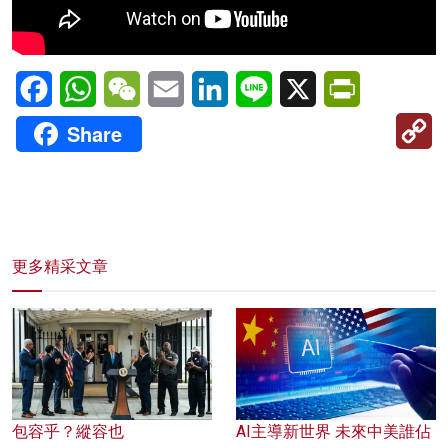
Facebook
WhatsApp
WeChat
Email
LinkedIn
Line
X
PrintFriendl
C
Share
Li
更多精采文章
包容乎？縱容也
AI主導新世界 未來中美誰佔