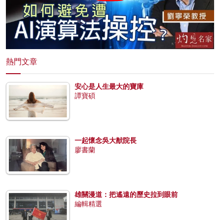
熱門文章
安心是人生最大的寶庫
譚寶碩
一起懷念吳大猷院長
廖書蘭
雄關漫道：把遙遠的歷史拉到眼前
編輯精選