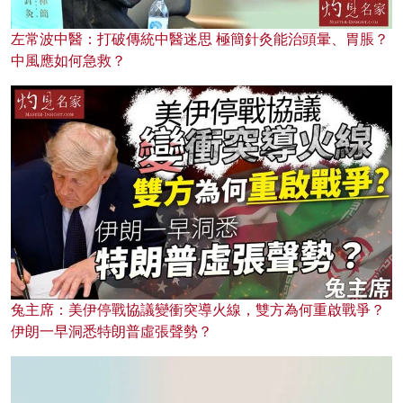
左常波中醫：打破傳統中醫迷思 極簡針灸能治頭暈、胃脹？
中風應如何急救？
兔主席：美伊停戰協議變衝突導火線，雙方為何重啟戰爭？
伊朗一早洞悉特朗普虛張聲勢？