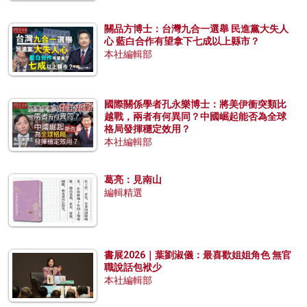
關品方博士：台灣九合一選舉 民進黨大失人
心 藍白合作有望拿下七成以上縣市？
本社編輯部
國際關係學者孔永樂博士：將美伊衝突類比
越戰，兩者有何異同？中國崛起能否為全球
格局發揮穩定效用？
本社編輯部
葛亮：見南山
編輯精選
書展2026｜葉劉淑儀：最喜歡姐姐角色 無官
職說話包袱少
本社編輯部