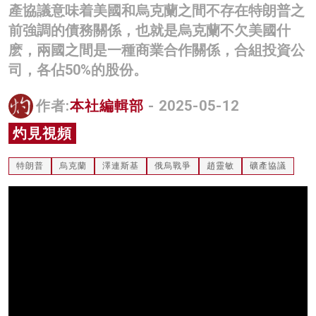
產協議意味着美國和烏克蘭之間不存在特朗普之
名家榜
前強調的債務關係，也就是烏克蘭不欠美國什
灼見活動
麽，兩國之間是一種商業合作關係，合組投資公
司，各佔50%的股份。
關於我們
作者:
本社編輯部
- 2025-05-12
灼見視頻
特朗普
烏克蘭
澤連斯基
俄烏戰爭
趙靈敏
礦產協議