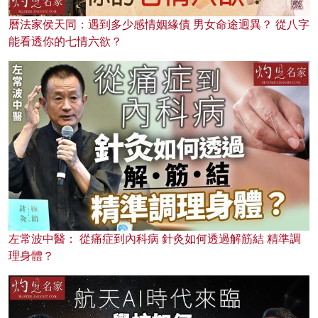
曆法家侯天同：遇到多少感情姻緣債 男女命途迥異？ 從八字
能看透你的七情六欲？
左常波中醫： 從痛症到內科病 針灸如何透過解筋結 精準調
理身體？