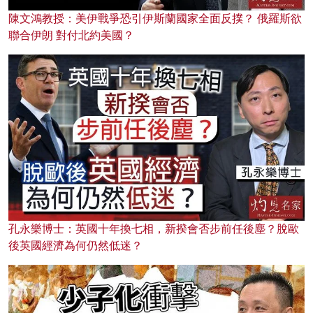
陳文鴻教授：美伊戰爭恐引伊斯蘭國家全面反撲？ 俄羅斯欲
聯合伊朗 對付北約美國？
孔永樂博士：英國十年換七相，新揆會否步前任後塵？脫歐
後英國經濟為何仍然低迷？