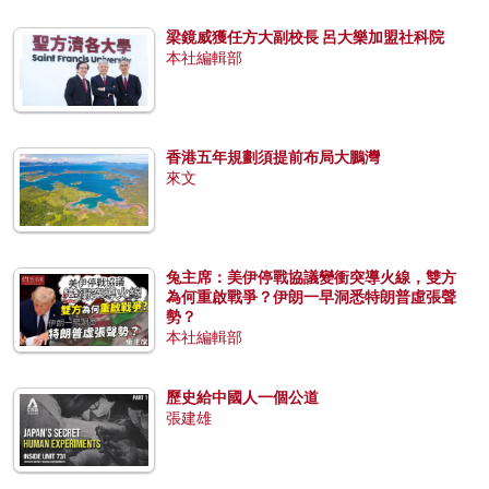
梁鏡威獲任方大副校長 呂大樂加盟社科院
本社編輯部
香港五年規劃須提前布局大鵬灣
來文
兔主席：美伊停戰協議變衝突導火線，雙方
為何重啟戰爭？伊朗一早洞悉特朗普虛張聲
勢？
本社編輯部
歷史給中國人一個公道
張建雄