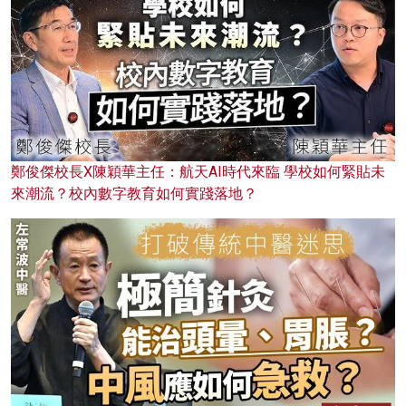
鄭俊傑校長X陳穎華主任：航天AI時代來臨 學校如何緊貼未
來潮流？校內數字教育如何實踐落地？