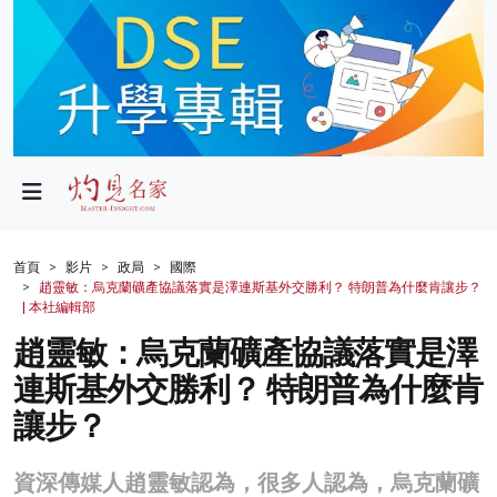
政局
教育
文化
財經
首頁
影片
政局
國際
趙靈敏：烏克蘭礦產協議落實是澤連斯基外交勝利？ 特朗普為什麼肯讓步？
生活
| 本社編輯部
趙靈敏：烏克蘭礦產協議落實是澤
健康
連斯基外交勝利？ 特朗普為什麼肯
商業
讓步？
科技
資深傳媒人趙靈敏認為，很多人認為，烏克蘭礦
影片