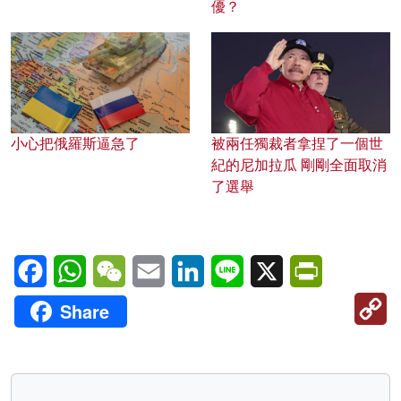
優？
小心把俄羅斯逼急了
被兩任獨裁者拿捏了一個世
紀的尼加拉瓜 剛剛全面取消
了選舉
Facebook
WhatsApp
WeChat
Email
LinkedIn
Line
X
PrintFriendl
C
Share
Li