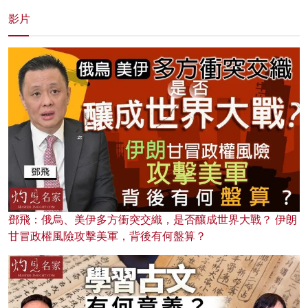
影片
鄧飛：俄烏、美伊多方衝突交織，是否釀成世界大戰？ 伊朗
甘冒政權風險攻擊美軍，背後有何盤算？