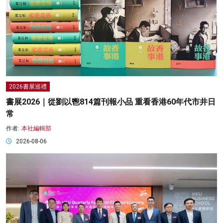
2026書展巡禮
書展2026｜從劉以鬯814篇刊報小品 重看香港60年代市井日
常
作者:
本社編輯部
2026-08-06