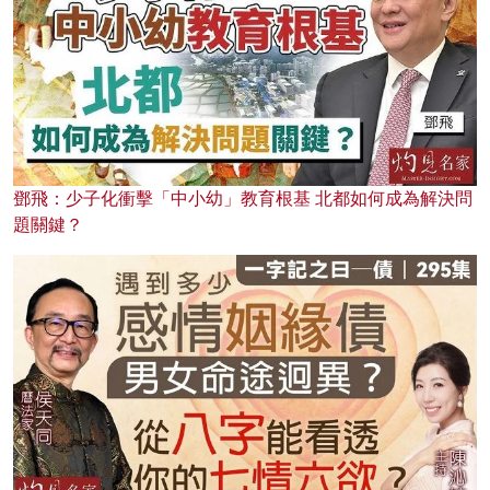
鄧飛：少子化衝擊「中小幼」教育根基 北都如何成為解決問
題關鍵？