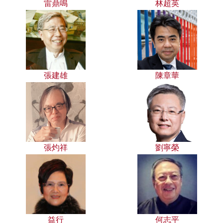
雷鼎鳴
林超英
張建雄
陳章華
張灼祥
劉寧榮
益行
何志平