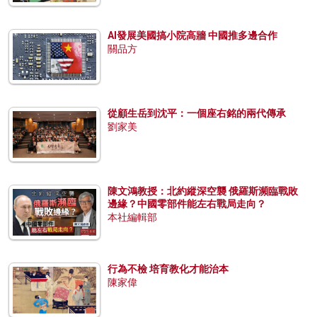
AI發展美國搞小院高牆 中國推多邊合作
關品方
從顧生岳到沈平：一個座右銘的兩代傳承
劉家美
陳文鴻教授：北約縱深空襲 俄羅斯瀕臨戰敗
邊緣？中國零部件能左右戰局走向？
本社編輯部
行為不檢 培育教化才能治本
陳家偉