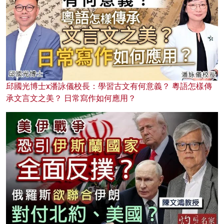
邱國光博士x潘詠儀校長：學習古文有何意義？ 粵語怎樣傳
承文言文之美？ 日常寫作如何應用？