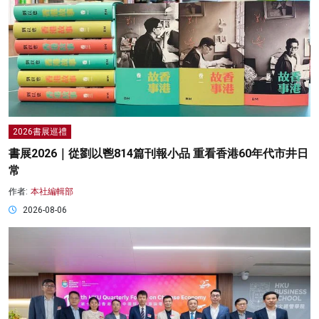
2026書展巡禮
書展2026｜從劉以鬯814篇刊報小品 重看香港60年代市井日
常
作者:
本社編輯部
2026-08-06