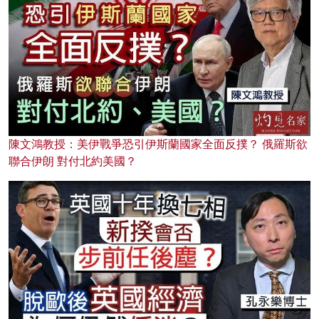
陳文鴻教授：美伊戰爭恐引伊斯蘭國家全面反撲？ 俄羅斯欲
聯合伊朗 對付北約美國？