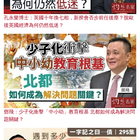
孔永樂博士：英國十年換七相，新揆會否步前任後塵？脫歐
後英國經濟為何仍然低迷？
鄧飛：少子化衝擊「中小幼」教育根基 北都如何成為解決問
題關鍵？