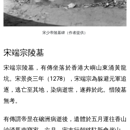
宋少帝陵墓碑（作者提供）
宋端宗陵墓
宋端宗陵墓，有傳坐落於香港大嶼山東涌黃龍
坑。宋景炎三年（1278），宋端宗為躲避元軍追
逐，逃亡至其地，染病逝世，遂葬於此。惜陵墓
無考。
有傳謂帝昰在硇洲病逝後，遺體於五月運往香山