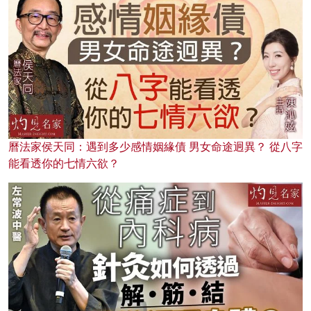
曆法家侯天同：遇到多少感情姻緣債 男女命途迥異？ 從八字
能看透你的七情六欲？