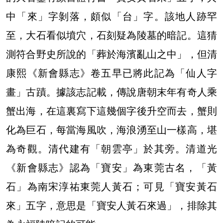
中「來」字剝落，頗似「台」字。該地人跡罕
至，大石看似墳穴，石刻疑為陵墓的暗記。這猜
測符合野史所說的「葬於海濱亂山之中」，但清
康熙《新會縣志》卷五早已將此記為「仙人字
畫」古蹟。據該志記載，傳說唐朝末年有奇人乘
蟹出海，在這裏寫下這幾個字後升空而去，蟹則
化為巨石，每當海風吹，海浪湧至山一樣高，堪
為奇觀。清代建有「朝雲亭」於其旁。清道光
《新會縣志》認為「寶安」為東莞古名，「黃
石」為南宋淳祐東莞人黃石；可見「寶安黃石
來」五字，意思是「寶安人黃石來過」，排除其