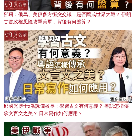
鄧飛：俄烏、美伊多方衝突交織，是否釀成世界大戰？ 伊朗
甘冒政權風險攻擊美軍，背後有何盤算？
邱國光博士x潘詠儀校長：學習古文有何意義？ 粵語怎樣傳
承文言文之美？ 日常寫作如何應用？