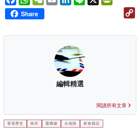
C
Share
Li
編輯精選
閱讀所有文章
香港歷史
南宋
蕭國健
永福陵
新會縣志