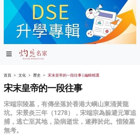
政局
教育
文化
財經
首頁
文化
歷史
宋末皇帝的一段往事 | 編輯精選
生活
宋末皇帝的一段往事
健康
宋端宗陵墓，有傳坐落於香港大嶼山東涌黃龍
商業
坑。宋景炎三年（1278），宋端宗為躲避元軍追
捕，逃亡至其地，染病逝世，遂葬於此。惜陵墓
科技
無考。
影片