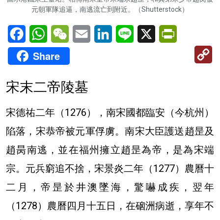
元朝軍隊追逼，南逃流亡到附近。（Shutterstock）
Facebook
WhatsApp
WeChat
Email
LinkedIn
Line
X
PrintFriendl
C
Share
Li
宋末二帝陵墓
宋德祐二年（1276），南宋國都臨安（今杭州）
陷落，宋恭帝被元軍俘虜。南宋大臣護送趙昰及
趙昺南逃，並在福州擁立趙昰為帝，是為宋端
宗。元兵窮追不捨，宋景炎二年（1277）農曆十
二月，帝昰於井澳墜海，驚嚇成疾，翌年
（1278）農曆四月十五日，在硇洲病逝，享年不