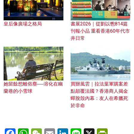
皇后像廣場之格局
書展2026｜從劉以鬯814篇
刊報小品 重看香港60年代市
井日常
她留餘想離俗塵──溶化在幽
買辦風雲｜拉法葉軍購案差
蘭巷的小雪球
點顛覆法國？香港商人揭金
蟬脫殼內幕：友人在希臘死
於非命
Facebook
WhatsApp
WeChat
Email
LinkedIn
Line
X
PrintFriendl