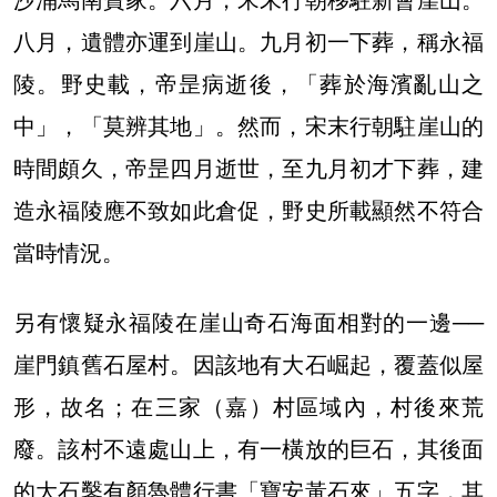
沙涌馬南寶家。六月，宋末行朝移駐新會崖山。
八月，遺體亦運到崖山。九月初一下葬，稱永福
陵。野史載，帝昰病逝後，「葬於海濱亂山之
中」，「莫辨其地」。然而，宋末行朝駐崖山的
時間頗久，帝昰四月逝世，至九月初才下葬，建
造永福陵應不致如此倉促，野史所載顯然不符合
當時情況。
另有懷疑永福陵在崖山奇石海面相對的一邊──
崖門鎮舊石屋村。因該地有大石崛起，覆蓋似屋
形，故名；在三家（嘉）村區域內，村後來荒
廢。該村不遠處山上，有一橫放的巨石，其後面
的大石鑿有顏魯體行書「寶安黃石來」五字，其