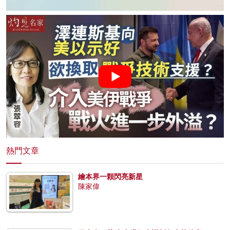
熱門文章
繪本界一顆閃亮新星
陳家偉