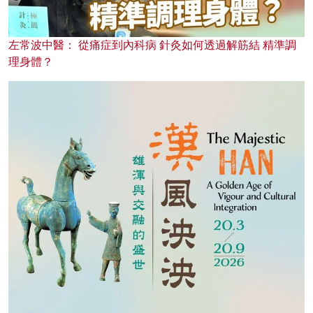
左常波中醫： 從痛症到內科病 針灸如何透過解筋結 精準調
理身體？