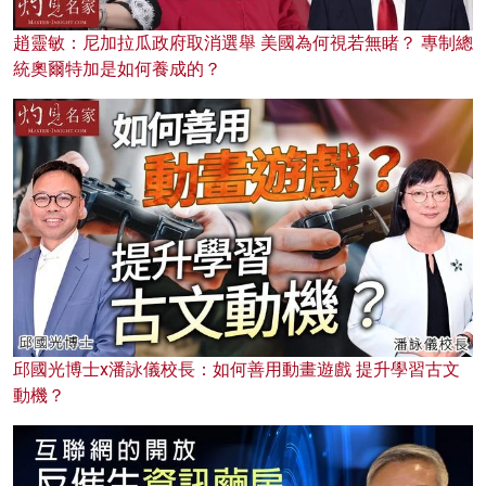
趙靈敏：尼加拉瓜政府取消選舉 美國為何視若無睹？ 專制總
統奧爾特加是如何養成的？
邱國光博士x潘詠儀校長：如何善用動畫遊戲 提升學習古文
動機？