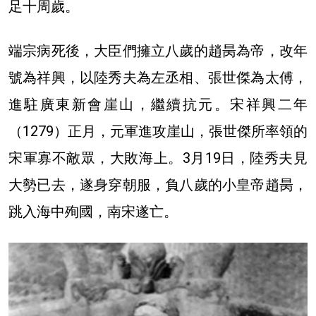
足十周歲。
端宗病死後，大臣們擁立八歲的趙昺為帝，改年
號為祥興，以陸秀夫為左丞相、張世傑為太傅，
進駐廣東新會崖山，繼續抗元。宋祥興二年
（1279）正月，元軍進攻崖山，張世傑所率領的
宋軍寡不敵眾，大敗海上。3月19日，陸秀夫見
大勢已去，遂身穿朝服，負八歲的小皇帝趙昺，
跳入海中殉國，南宋遂亡。