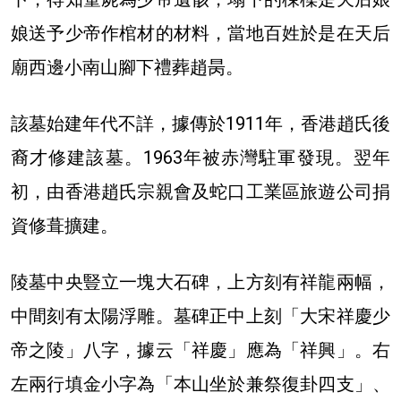
娘送予少帝作棺材的材料，當地百姓於是在天后
廟西邊小南山腳下禮葬趙昺。
該墓始建年代不詳，據傳於1911年，香港趙氏後
裔才修建該墓。1963年被赤灣駐軍發現。翌年
初，由香港趙氏宗親會及蛇口工業區旅遊公司捐
資修葺擴建。
陵墓中央豎立一塊大石碑，上方刻有祥龍兩幅，
中間刻有太陽浮雕。墓碑正中上刻「大宋祥慶少
帝之陵」八字，據云「祥慶」應為「祥興」。右
左兩行填金小字為「本山坐於兼祭復卦四支」、