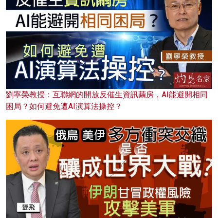
劉寧榮教授：互聯網的開放反催生資訊繭房，AI能避開相同
困局？如何避免遭AI演算法操控？