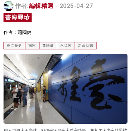
作者:
編輯精選
- 2025-04-27
名家榜
書海尋珍
灼見活動
關於我們
作者：蕭國健
香港歷史
南宋
蕭國健
永福陵
新會縣志
圖示港鐵宋王臺站。相傳南宋皇帝宋端宗趙昰，和其弟宋少帝趙昺被