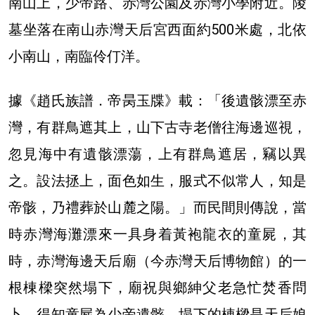
南山上，少帝路、赤灣公園及赤灣小學附近。陵
墓坐落在南山赤灣天后宮西面約500米處，北依
小南山，南臨伶仃洋。
據《趙氏族譜．帝昺玉牒》載：「後遺骸漂至赤
灣，有群鳥遮其上，山下古寺老僧往海邊巡視，
忽見海中有遺骸漂蕩，上有群鳥遮居，竊以異
之。設法拯上，面色如生，服式不似常人，知是
帝骸，乃禮葬於山麓之陽。」而民間則傳說，當
時赤灣海灘漂來一具身着黃袍龍衣的童屍，其
時，赤灣海邊天后廟（今赤灣天后博物館）的一
根棟樑突然塌下，廟祝與鄉紳父老急忙焚香問
卜，得知童屍為少帝遺骸，塌下的棟樑是天后娘