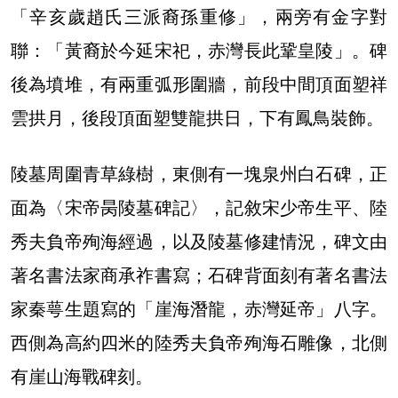
「辛亥歲趙氏三派裔孫重修」，兩旁有金字對
聯：「黃裔於今延宋祀，赤灣長此鞏皇陵」。碑
後為墳堆，有兩重弧形圍牆，前段中間頂面塑祥
雲拱月，後段頂面塑雙龍拱日，下有鳳鳥裝飾。
陵墓周圍青草綠樹，東側有一塊泉州白石碑，正
面為〈宋帝昺陵墓碑記〉，記敘宋少帝生平、陸
秀夫負帝殉海經過，以及陵墓修建情況，碑文由
著名書法家商承祚書寫；石碑背面刻有著名書法
家秦萼生題寫的「崖海潛龍，赤灣延帝」八字。
西側為高約四米的陸秀夫負帝殉海石雕像，北側
有崖山海戰碑刻。