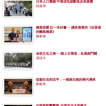
日本人口萎縮 中港須先謀劃免步其後塵
陸振球
種菜得愛 記一本好書──讀吳燕青的《在香港
的離島種菜》
陳家偉
金秋文化之旅──踏上古蜀道，走過劍門關
馮珍今
從顧生岳到沈平：一個座右銘的兩代傳承
劉家美
AI逃獄敲響警號 全球共治才是解方