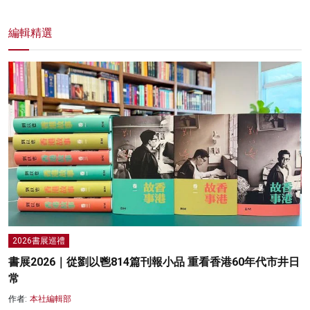
編輯精選
2026書展巡禮
書展2026｜從劉以鬯814篇刊報小品 重看香港60年代市井日
常
作者:
本社編輯部