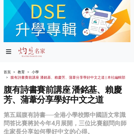
政局
教育
文化
財經
首頁
教育
小學
腹有詩書賽前講座 潘銘基、賴慶芳、蒲葦分享學好中文之道 | 本社編輯部
生活
腹有詩書賽前講座 潘銘基、賴慶
健康
芳、蒲葦分享學好中文之道
商業
第五屆腹有詩書──全港小學校際中國語文常識
科技
問答比賽將於今年4月展開，三位比賽顧問向師
影片
生家長分享如何學好中文的心得。