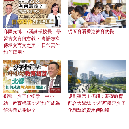
邱國光博士x潘詠儀校長：學
從五育看香港教育的變
習古文有何意義？ 粵語怎樣
傳承文言文之美？ 日常寫作
如何應用？
鄧飛：少子化衝擊「中小
規劃建言︱鄧飛：基礎教育
幼」教育根基 北都如何成為
配合大學城 北都可穩定少子
解決問題關鍵？
化衝擊師資承傳陣腳