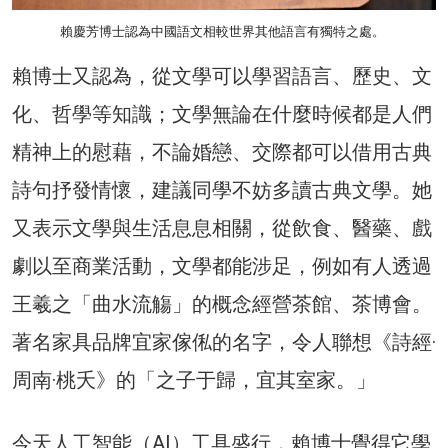
賴慶芳博士認為中國語文相較世界其他語言有獨特之處。
賴博士又認為，從文學可以學習語言、歷史、文
化、哲學等知識；文學無論在什麼時候都是人們
精神上的慰藉，不論婚戀、交際都可以借用古典
詩句抒發情懷，建議同學不妨多讀古典文學。她
又表示文學與生活息息相關，從飲食、醫藥、戲
劇以至商業活動，文學都能涉足，例如有人透過
王羲之「曲水流觴」的概念經營茶館、茶博會。
著名家具品牌宜家傢俬的名字，令人聯想《詩經·
周南·桃夭》的「之子于歸，宜其室家。」
今天人工智能（AI）工具盛行，賴博士覺得它學