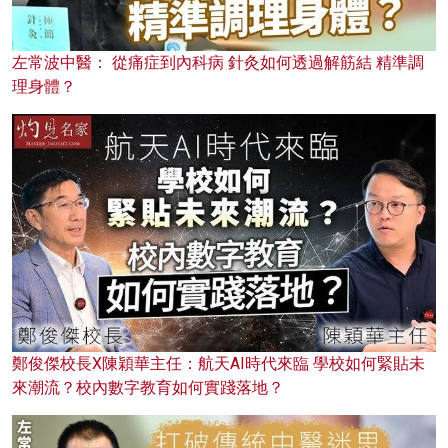
左常波中醫： 從痛症到內科病 針灸如何透過解筋結 精準調
理身體？
鄭俊傑校長X陳穎華主任：航天AI時代來臨 學校如何緊貼未
來潮流？校內數字教育如何實踐落地？