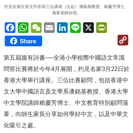
灼見名家社長文灼非與三位講者（左起）潘銘基教授、賴慶芳博士、
蒲葦老師合照。
Facebook
WhatsApp
WeChat
Email
LinkedIn
Line
X
PrintFriendl
C
Share
Li
第五屆腹有詩書──全港小學校際中國語文常識
問答比賽將於今年4月展開，灼見名家3月22日於
香港大學舉行講座。三位比賽顧問，包括香港中
文大學中國語言及文學系潘銘基教授、香港大學
中文學院講師賴慶芳博士、中文教育特別顧問蒲
葦，向師生家長分享如何學好中文，以及中華文
化吸引之處。