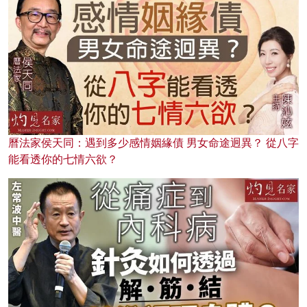
曆法家侯天同：遇到多少感情姻緣債 男女命途迥異？ 從八字
能看透你的七情六欲？