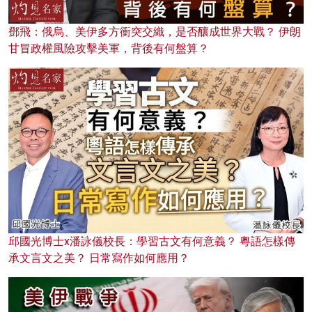
鄧飛：俄烏、美伊多方衝突交織，是否釀成世界大戰？ 伊朗
甘冒政權風險攻擊美軍，背後有何盤算？
邱國光博士x潘詠儀校長：學習古文有何意義？ 粵語怎樣傳
承文言文之美？ 日常寫作如何應用？