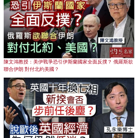
陳文鴻教授：美伊戰爭恐引伊斯蘭國家全面反撲？ 俄羅斯欲
聯合伊朗 對付北約美國？