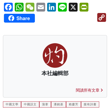
Facebook
WhatsApp
WeChat
Email
LinkedIn
Line
X
PrintFriendl
C
Share
Li
本社編輯部
閱讀所有文章
中國文學
中國語文
蒲葦
潘銘基
賴慶芳
腹有詩書