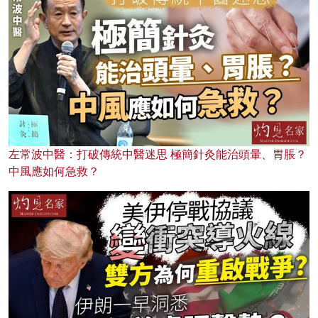
左常波中醫：打破傳統中醫迷思 極簡針灸能治頭暈、胃脹？
中風應如何急救？