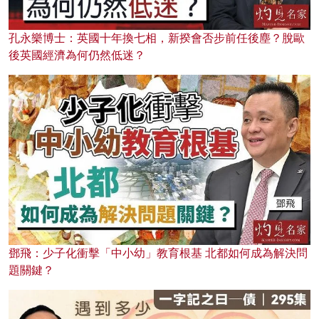
孔永樂博士：英國十年換七相，新揆會否步前任後塵？脫歐
後英國經濟為何仍然低迷？
鄧飛：少子化衝擊「中小幼」教育根基 北都如何成為解決問
題關鍵？