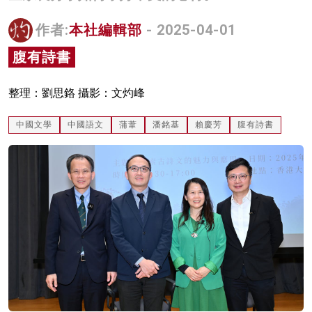
名家榜
作者:
本社編輯部
- 2025-04-01
灼見活動
腹有詩書
關於我們
整理：劉思鉻 攝影：文灼峰
中國文學
中國語文
蒲葦
潘銘基
賴慶芳
腹有詩書