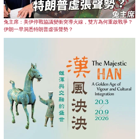
兔主席：美伊停戰協議變衝突導火線，雙方為何重啟戰爭？
伊朗一早洞悉特朗普虛張聲勢？