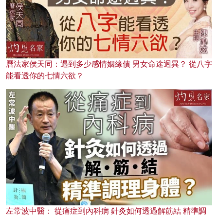
曆法家侯天同：遇到多少感情姻緣債 男女命途迥異？ 從八字
能看透你的七情六欲？
左常波中醫： 從痛症到內科病 針灸如何透過解筋結 精準調