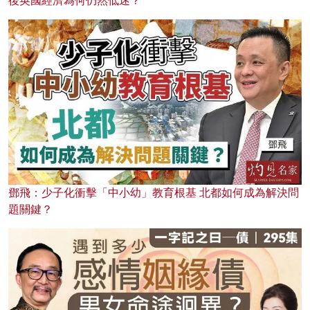
後英國經濟為何仍然低迷？
鄧飛：少子化衝擊「中小幼」教育根基 北都如何成為解決問
題關鍵？