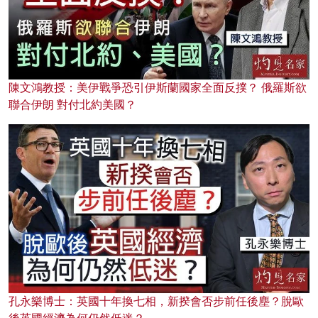
陳文鴻教授：美伊戰爭恐引伊斯蘭國家全面反撲？ 俄羅斯欲
聯合伊朗 對付北約美國？
孔永樂博士：英國十年換七相，新揆會否步前任後塵？脫歐