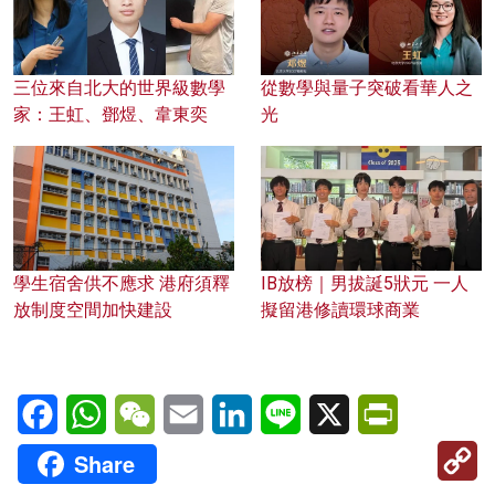
三位來自北大的世界級數學
從數學與量子突破看華人之
家：王虹、鄧煜、韋東奕
光
學生宿舍供不應求 港府須釋
IB放榜｜男拔誕5狀元 一人
放制度空間加快建設
擬留港修讀環球商業
Facebook
WhatsApp
WeChat
Email
LinkedIn
Line
X
PrintFriendl
C
Share
Li