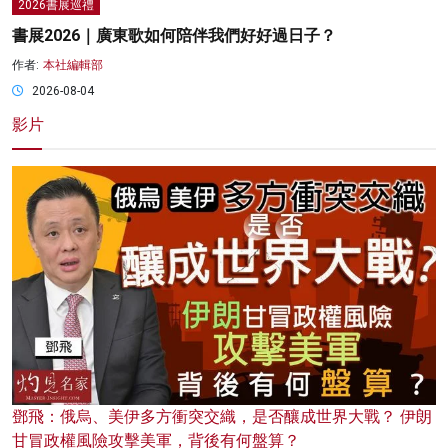
2026書展巡禮
書展2026｜廣東歌如何陪伴我們好好過日子？
作者:
本社編輯部
2026-08-04
影片
鄧飛：俄烏、美伊多方衝突交織，是否釀成世界大戰？ 伊朗
甘冒政權風險攻擊美軍，背後有何盤算？