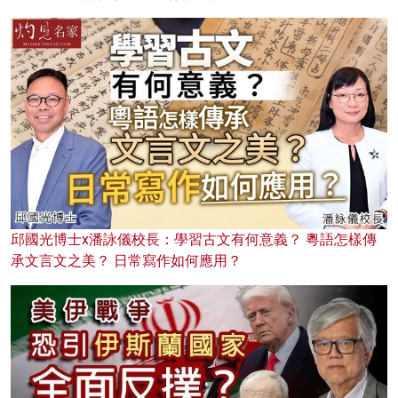
邱國光博士x潘詠儀校長：學習古文有何意義？ 粵語怎樣傳
承文言文之美？ 日常寫作如何應用？