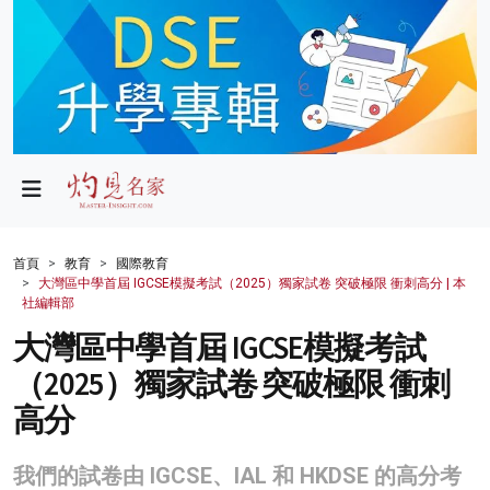
政局
教育
文化
財經
首頁
教育
國際教育
大灣區中學首屆 IGCSE模擬考試（2025）獨家試卷 突破極限 衝刺高分 | 本
生活
社編輯部
大灣區中學首屆 IGCSE模擬考試
健康
（2025）獨家試卷 突破極限 衝刺
商業
高分
科技
我們的試卷由 IGCSE、IAL 和 HKDSE 的高分考
影片