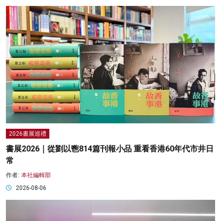
2026書展巡禮
書展2026｜從劉以鬯814篇刊報小品 重看香港60年代市井日
常
作者:
本社編輯部
2026-08-06