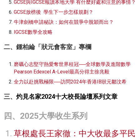
GCSE與IGCSE報讀本地大學 有什麼好處和注意的事情？
GCSE放榜後 學生下一步怎樣規劃？
牛津劍橋申請秘訣：如何在競爭中脫穎而出？
IGCSE數學全攻略
二、鍾柏綸「狀元會客室」專欄
磨礪心志堅守熱愛奪世界桂冠──全球數學及進階數學
Pearson Edexcel A-Level最高分得主徐兆毅
全力以赴挑戰極限──訪問2024年香港IB狀元鄒汶希
三、
灼見名家2024十大校長論壇系列文章
四、2025大學收生系列
草根處長王家徹：中大收最多平民