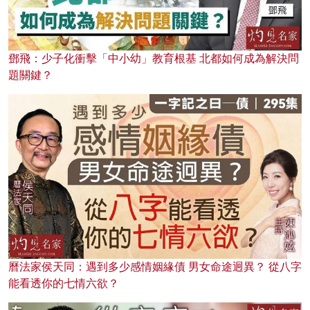
鄧飛：少子化衝擊「中小幼」教育根基 北都如何成為解決問
題關鍵？
曆法家侯天同：遇到多少感情姻緣債 男女命途迥異？ 從八字
能看透你的七情六欲？