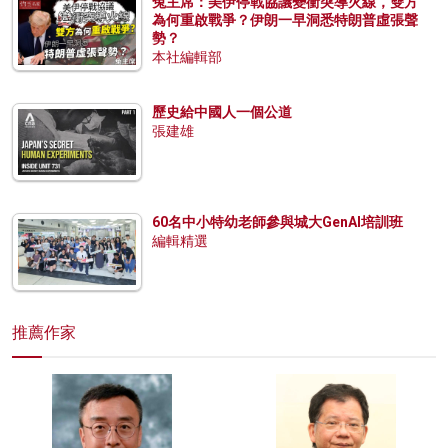
兔主席：美伊停戰協議變衝突導火線，雙方
為何重啟戰爭？伊朗一早洞悉特朗普虛張聲
勢？
本社編輯部
歷史給中國人一個公道
張建雄
60名中小特幼老師參與城大GenAI培訓班
編輯精選
推薦作家