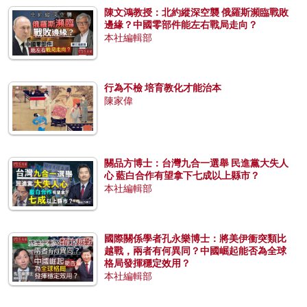
陳文鴻教授：北約縱深空襲 俄羅斯瀕臨戰敗
邊緣？中國零部件能左右戰局走向？
本社編輯部
行為不檢 培育教化才能治本
陳家偉
關品方博士：台灣九合一選舉 民進黨大失人
心 藍白合作有望拿下七成以上縣市？
本社編輯部
國際關係學者孔永樂博士：將美伊衝突類比
越戰，兩者有何異同？中國崛起能否為全球
格局發揮穩定效用？
本社編輯部