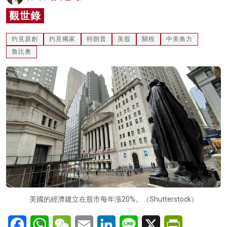
名家榜
觀世錄
灼見活動
灼見原創
灼見獨家
特朗普
美股
關稅
中美角力
魯比奧
關於我們
美國的經濟建立在股市每年漲20%。（Shutterstock）
Facebook
WhatsApp
WeChat
Email
LinkedIn
Line
X
PrintFriendl