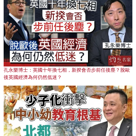
孔永樂博士：英國十年換七相，新揆會否步前任後塵？脫歐
後英國經濟為何仍然低迷？