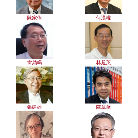
陳家偉
何漢權
雷鼎鳴
林超英
張建雄
陳章華