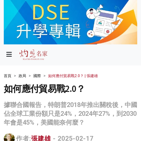
政局
教育
文化
財經
首頁
政局
國際
如何應付貿易戰2.0？ | 張建雄
生活
如何應付貿易戰2.0？
健康
據聯合國報告，特朗普2018年推出關稅後，中國
商業
佔全球工業份額只是24%，2024年27%，到2030
年會是45%，美國能奈何麼？
科技
影片
作者:
張建雄
- 2025-02-17