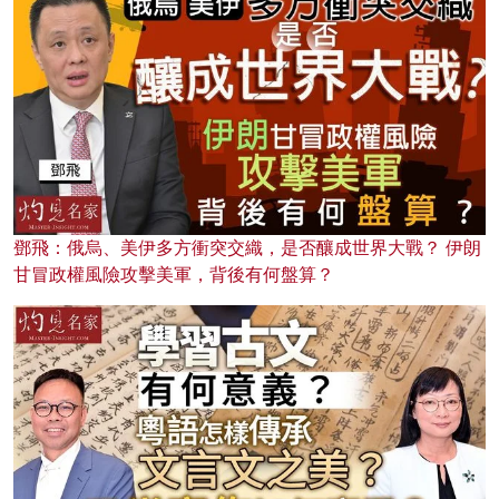
鄧飛：俄烏、美伊多方衝突交織，是否釀成世界大戰？ 伊朗
甘冒政權風險攻擊美軍，背後有何盤算？