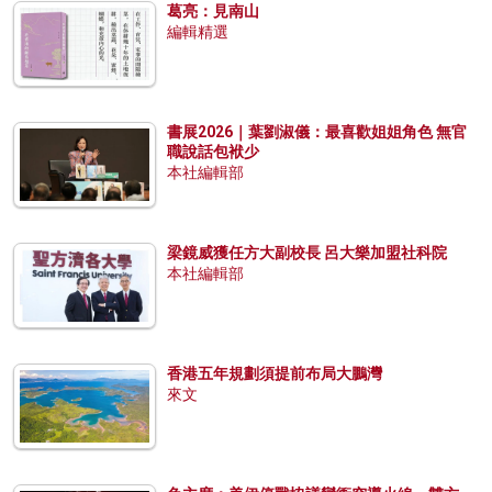
葛亮：見南山
編輯精選
書展2026｜葉劉淑儀：最喜歡姐姐角色 無官
職說話包袱少
本社編輯部
梁鏡威獲任方大副校長 呂大樂加盟社科院
本社編輯部
香港五年規劃須提前布局大鵬灣
來文