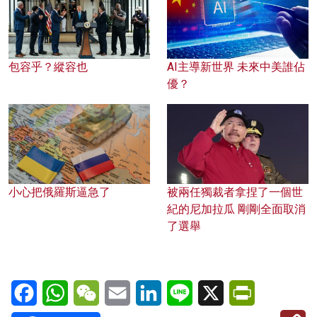
包容乎？縱容也
AI主導新世界 未來中美誰佔
優？
小心把俄羅斯逼急了
被兩任獨裁者拿捏了一個世
紀的尼加拉瓜 剛剛全面取消
了選舉
Facebook
WhatsApp
WeChat
Email
LinkedIn
Line
X
PrintFriendl
C