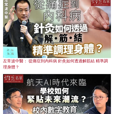
左常波中醫： 從痛症到內科病 針灸如何透過解筋結 精準調
理身體？