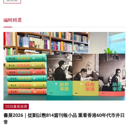
編輯精選
2026書展巡禮
書展2026｜從劉以鬯814篇刊報小品 重看香港60年代市井日
常