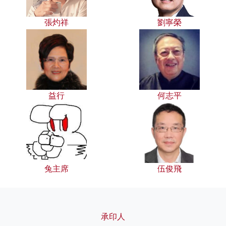
張灼祥
劉寧榮
益行
何志平
兔主席
伍俊飛
承印人