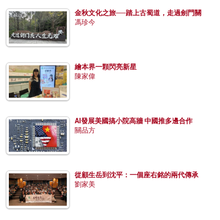
金秋文化之旅──踏上古蜀道，走過劍門關
馮珍今
繪本界一顆閃亮新星
陳家偉
AI發展美國搞小院高牆 中國推多邊合作
關品方
從顧生岳到沈平：一個座右銘的兩代傳承
劉家美