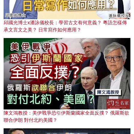
邱國光博士x潘詠儀校長：學習古文有何意義？ 粵語怎樣傳
承文言文之美？ 日常寫作如何應用？
陳文鴻教授：美伊戰爭恐引伊斯蘭國家全面反撲？ 俄羅斯欲
聯合伊朗 對付北約美國？