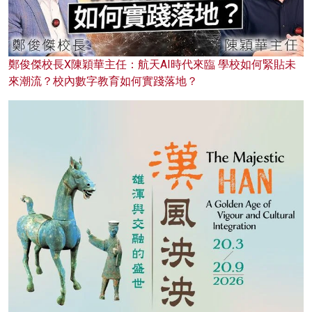
鄭俊傑校長X陳穎華主任：航天AI時代來臨 學校如何緊貼未
來潮流？校內數字教育如何實踐落地？