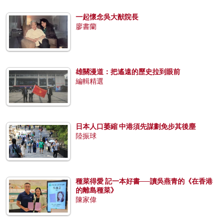
一起懷念吳大猷院長
廖書蘭
雄關漫道：把遙遠的歷史拉到眼前
編輯精選
日本人口萎縮 中港須先謀劃免步其後塵
陸振球
種菜得愛 記一本好書──讀吳燕青的《在香港
的離島種菜》
陳家偉