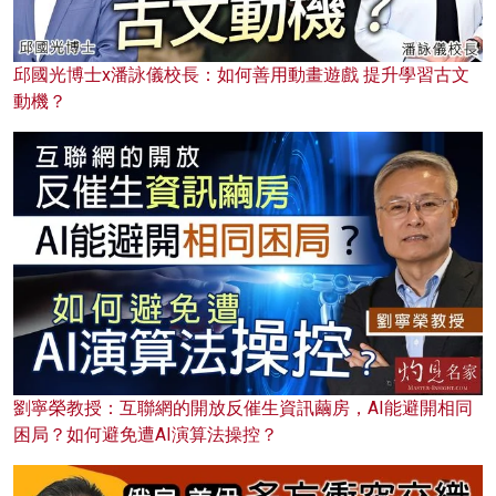
邱國光博士x潘詠儀校長：如何善用動畫遊戲 提升學習古文
動機？
劉寧榮教授：互聯網的開放反催生資訊繭房，AI能避開相同
困局？如何避免遭AI演算法操控？