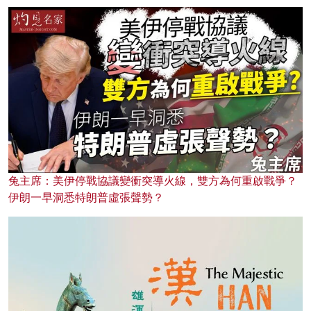
兔主席：美伊停戰協議變衝突導火線，雙方為何重啟戰爭？
伊朗一早洞悉特朗普虛張聲勢？