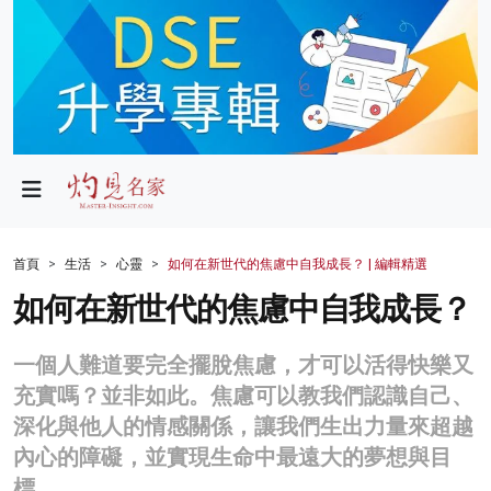
政局
教育
文化
財經
首頁
生活
心靈
如何在新世代的焦慮中自我成長？ | 編輯精選
生活
如何在新世代的焦慮中自我成長？
健康
一個人難道要完全擺脫焦慮，才可以活得快樂又
商業
充實嗎？並非如此。焦慮可以教我們認識自己、
深化與他人的情感關係，讓我們生出力量來超越
科技
內心的障礙，並實現生命中最遠大的夢想與目
影片
標。