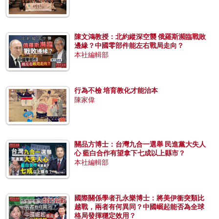
陳文鴻教授：北約縱深空襲 俄羅斯瀕臨戰敗
邊緣？中國零部件能左右戰局走向？
本社編輯部
行為不檢 培育教化才能治本
陳家偉
關品方博士：台灣九合一選舉 民進黨大失人
心 藍白合作有望拿下七成以上縣市？
本社編輯部
國際關係學者孔永樂博士：將美伊衝突類比
越戰，兩者有何異同？中國崛起能否為全球
格局發揮穩定效用？