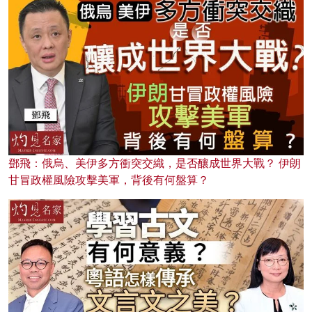
鄧飛：俄烏、美伊多方衝突交織，是否釀成世界大戰？ 伊朗
甘冒政權風險攻擊美軍，背後有何盤算？