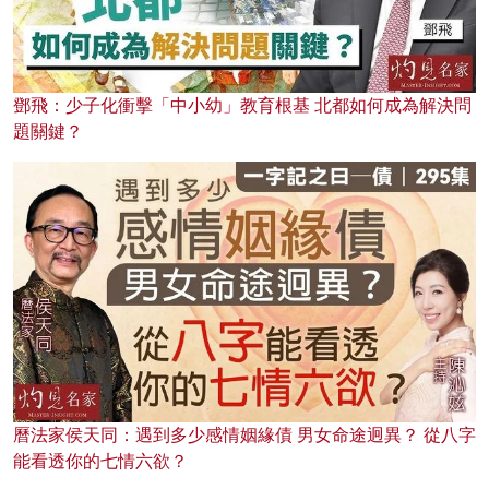
鄧飛：少子化衝擊「中小幼」教育根基 北都如何成為解決問
題關鍵？
曆法家侯天同：遇到多少感情姻緣債 男女命途迥異？ 從八字
能看透你的七情六欲？