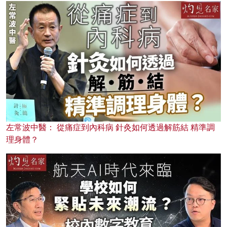
左常波中醫： 從痛症到內科病 針灸如何透過解筋結 精準調
理身體？