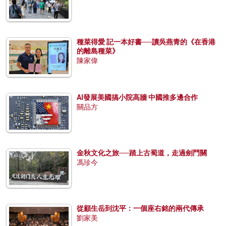
種菜得愛 記一本好書──讀吳燕青的《在香港
的離島種菜》
陳家偉
AI發展美國搞小院高牆 中國推多邊合作
關品方
金秋文化之旅──踏上古蜀道，走過劍門關
馮珍今
從顧生岳到沈平：一個座右銘的兩代傳承
劉家美