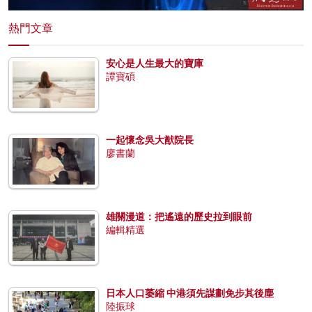
熱門文章
安心是人生最大的寶庫
譚寶碩
一起懷念吳大猷院長
廖書蘭
雄關漫道：把遙遠的歷史拉到眼前
編輯精選
日本人口萎縮 中港須先謀劃免步其後塵
陸振球