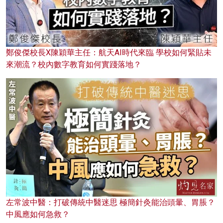
鄭俊傑校長X陳穎華主任：航天AI時代來臨 學校如何緊貼未
來潮流？校內數字教育如何實踐落地？
左常波中醫：打破傳統中醫迷思 極簡針灸能治頭暈、胃脹？
中風應如何急救？