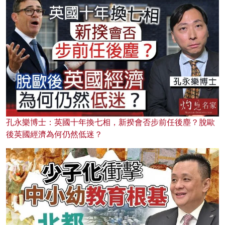
孔永樂博士：英國十年換七相，新揆會否步前任後塵？脫歐
後英國經濟為何仍然低迷？