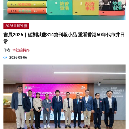
2026書展巡禮
書展2026｜從劉以鬯814篇刊報小品 重看香港60年代市井日
常
作者:
本社編輯部
2026-08-06