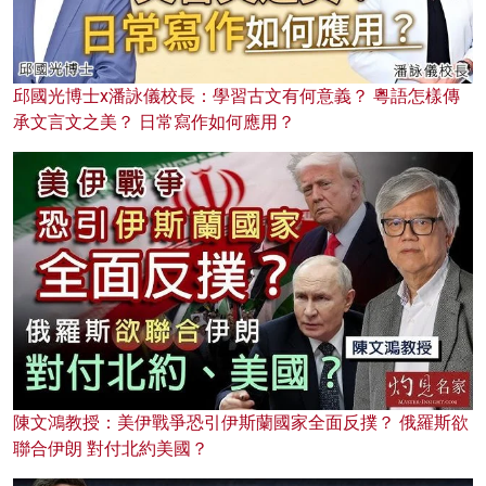
邱國光博士x潘詠儀校長：學習古文有何意義？ 粵語怎樣傳
承文言文之美？ 日常寫作如何應用？
陳文鴻教授：美伊戰爭恐引伊斯蘭國家全面反撲？ 俄羅斯欲
聯合伊朗 對付北約美國？