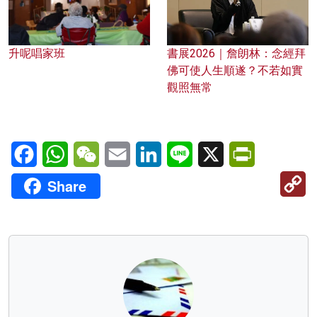
升呢唱家班
書展2026｜詹朗林：念經拜
佛可使人生順遂？不若如實
觀照無常
Facebook
WhatsApp
WeChat
Email
LinkedIn
Line
X
PrintFriendl
C
Share
Li