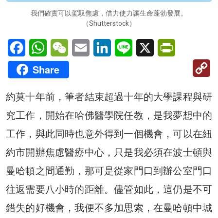
我們確實可以駕馭焦慮，借力使力讓生命蓬勃發展。
（Shutterstock）
Facebook
WhatsApp
WeChat
Email
LinkedIn
Line
X
PrintFriendl
C
Share
Li
約莫十年前，筆者結束超過十年的大學課程與研
究工作，開始在哈佛醫學院任教，是我夢想中的
工作，與此同時也意外得到一個機會，可以在紐
約市開辦焦慮醫療中心，只是我必須在波士頓與
曼哈頓之間通勤，那可是從家門口到辦公室門口
往返需要八小時的距離。儘管如此，這仍是不可
錯失的好機會，我便不多加思索，在曼哈頓中城