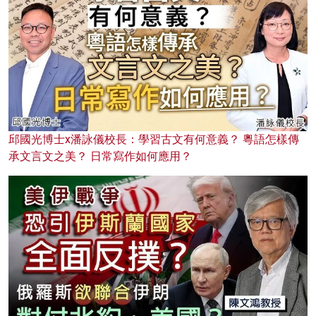
邱國光博士x潘詠儀校長：學習古文有何意義？ 粵語怎樣傳
承文言文之美？ 日常寫作如何應用？