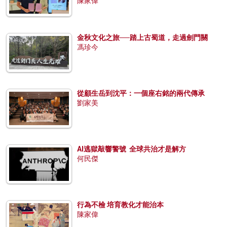
陳家偉
金秋文化之旅──踏上古蜀道，走過劍門關
馮珍今
從顧生岳到沈平：一個座右銘的兩代傳承
劉家美
AI逃獄敲響警號 全球共治才是解方
何民傑
行為不檢 培育教化才能治本
陳家偉