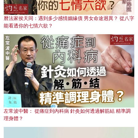
曆法家侯天同：遇到多少感情姻緣債 男女命途迥異？ 從八字
能看透你的七情六欲？
左常波中醫： 從痛症到內科病 針灸如何透過解筋結 精準調
理身體？