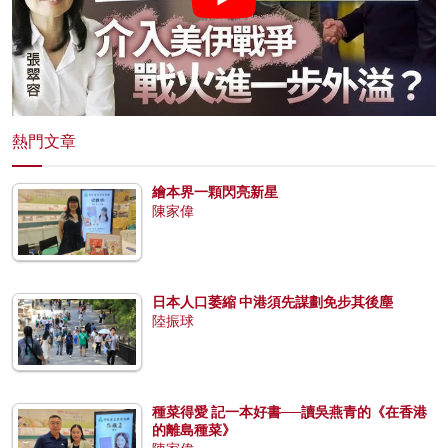
熱門文章
繪本界一顆閃亮新星
陳家偉
日本人口萎縮 中港須先謀劃免步其後塵
陸振球
種菜得愛 記一本好書──讀吳燕青的《在香港
的離島種菜》