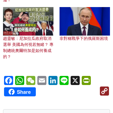
趙靈敏：尼加拉瓜政府取消
非對稱戰爭下的俄羅斯困境
選舉 美國為何視若無睹？ 專
制總統奧爾特加是如何養成
的？
Facebook
WhatsApp
WeChat
Email
LinkedIn
Line
X
PrintFriendl
C
Share
Li