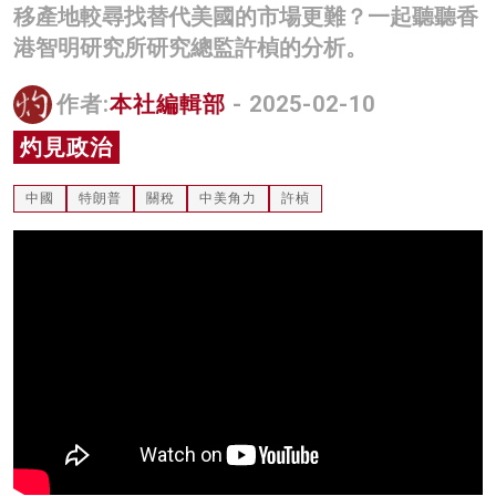
移產地較尋找替代美國的市場更難？一起聽聽香
名家榜
港智明研究所研究總監許楨的分析。
灼見活動
作者:
本社編輯部
- 2025-02-10
關於我們
灼見政治
中國
特朗普
關稅
中美角力
許楨