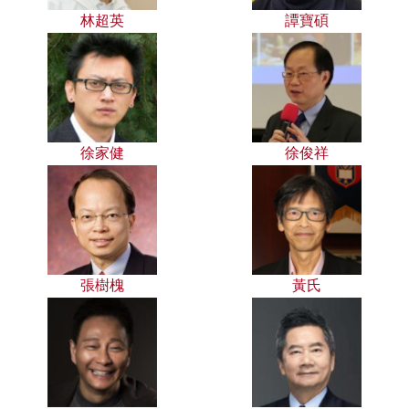
林超英
譚寶碩
徐家健
徐俊祥
張樹槐
黃氏