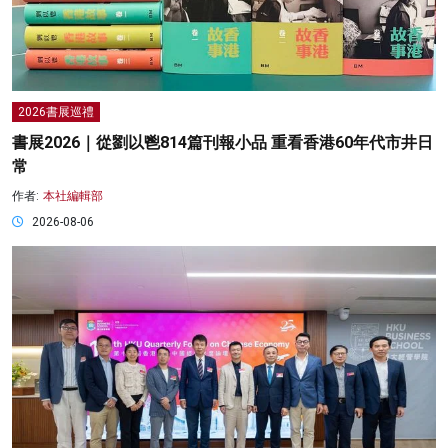
2026書展巡禮
書展2026｜從劉以鬯814篇刊報小品 重看香港60年代市井日
常
作者:
本社編輯部
2026-08-06