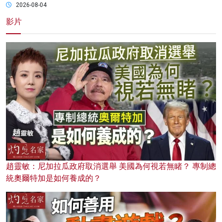
2026-08-04
影片
趙靈敏：尼加拉瓜政府取消選舉 美國為何視若無睹？ 專制總
統奧爾特加是如何養成的？