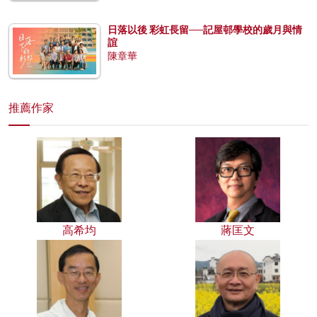
日落以後 彩虹長留──記屋邨學校的歲月與情
誼
陳章華
推薦作家
高希均
蔣匡文