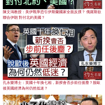
陳文鴻教授：美伊戰爭恐引伊斯蘭國家全面反撲？ 俄羅斯欲
聯合伊朗 對付北約美國？
孔永樂博士：英國十年換七相，新揆會否步前任後塵？脫歐
後英國經濟為何仍然低迷？