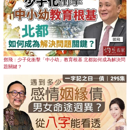
鄧飛：少子化衝擊「中小幼」教育根基 北都如何成為解決問
題關鍵？