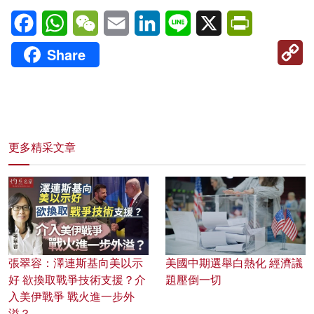
Facebook
WhatsApp
WeChat
Email
LinkedIn
Line
X
PrintFriendl
C
Share
Li
更多精采文章
張翠容：澤連斯基向美以示
美國中期選舉白熱化 經濟議
好 欲換取戰爭技術支援？介
題壓倒一切
入美伊戰爭 戰火進一步外
溢？