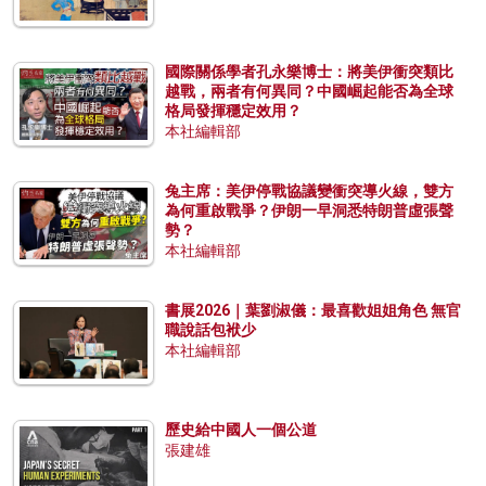
國際關係學者孔永樂博士：將美伊衝突類比
越戰，兩者有何異同？中國崛起能否為全球
格局發揮穩定效用？
本社編輯部
兔主席：美伊停戰協議變衝突導火線，雙方
為何重啟戰爭？伊朗一早洞悉特朗普虛張聲
勢？
本社編輯部
書展2026｜葉劉淑儀：最喜歡姐姐角色 無官
職說話包袱少
本社編輯部
歷史給中國人一個公道
張建雄