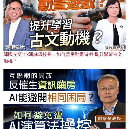
邱國光博士x潘詠儀校長：如何善用動畫遊戲 提升學習古文
動機？