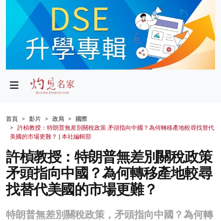
政局
教育
文化
財經
首頁
影片
政局
國際
許楨教授：特朗普無差別關稅政策 矛頭指向中國？為何轉移產地較尋找替代
生活
美國的市場更難？ | 本社編輯部
許楨教授：特朗普無差別關稅政策
健康
矛頭指向中國？為何轉移產地較尋
商業
找替代美國的市場更難？
科技
特朗普無差別關稅政策，矛頭指向中國？為何轉
影片