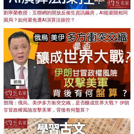
劉寧榮教授：互聯網的開放反催生資訊繭房，AI能避開相同
困局？如何避免遭AI演算法操控？
鄧飛：俄烏、美伊多方衝突交織，是否釀成世界大戰？ 伊朗
甘冒政權風險攻擊美軍，背後有何盤算？