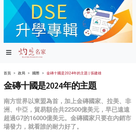
政局
教育
文化
財經
首頁
政局
國際
金磚十國是2024年的主題 | 張建雄
生活
金磚十國是2024年的主題
健康
南方世界以東盟為首，加上金磚國家、拉美、非
商業
洲、中亞，貿易額合共22500億美元，早已遠遠
超過G7的16000億美元。金磚國家只要在內銷市
科技
場發力，就看誰的耐力好了。
影片