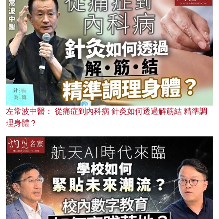
左常波中醫： 從痛症到內科病 針灸如何透過解筋結 精準調
理身體？