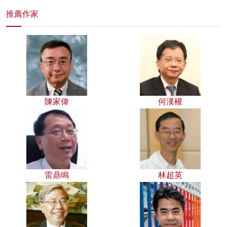
推薦作家
陳家偉
何漢權
雷鼎鳴
林超英