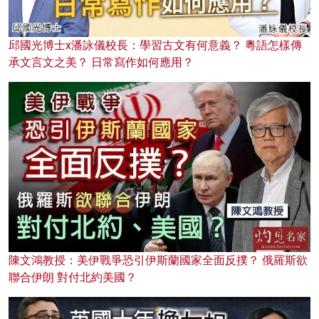
邱國光博士x潘詠儀校長：學習古文有何意義？ 粵語怎樣傳
承文言文之美？ 日常寫作如何應用？
陳文鴻教授：美伊戰爭恐引伊斯蘭國家全面反撲？ 俄羅斯欲
聯合伊朗 對付北約美國？