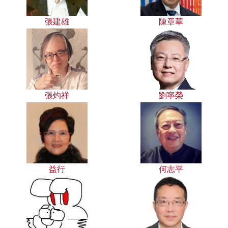
張建雄
陳章華
張灼祥
劉寧榮
益行
何志平