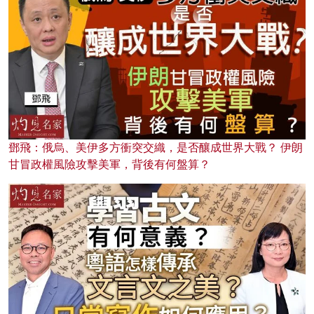
鄧飛：俄烏、美伊多方衝突交織，是否釀成世界大戰？ 伊朗
甘冒政權風險攻擊美軍，背後有何盤算？