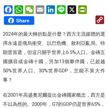
Facebook
WhatsApp
WeChat
Email
LinkedIn
Line
X
PrintFriendl
C
Share
Li
2024年的最大轉折點是什麼？西方主流媒體的選
擇永遠是俄烏衝突、以巴危機、敘利亞亂局、特
朗普當選，但這只關乎世界上6.5%人口。金磚五
國擴容成金磚十國，另加13個夥伴國，已超越
50%世界人口、30%世界GDP，怎能不算大件
事？
在2001年高盛奧尼爾提出金磚國家概念，西方是
不以為然的。2000年，G7的GDP仍是世界65%，