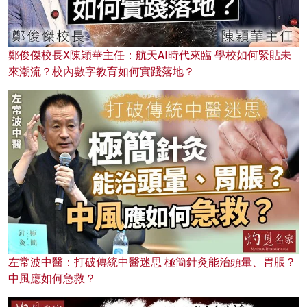
鄭俊傑校長X陳穎華主任：航天AI時代來臨 學校如何緊貼未
來潮流？校內數字教育如何實踐落地？
左常波中醫：打破傳統中醫迷思 極簡針灸能治頭暈、胃脹？
中風應如何急救？