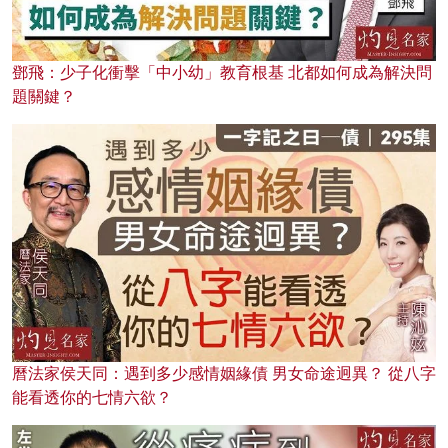
鄧飛：少子化衝擊「中小幼」教育根基 北都如何成為解決問
題關鍵？
曆法家侯天同：遇到多少感情姻緣債 男女命途迥異？ 從八字
能看透你的七情六欲？