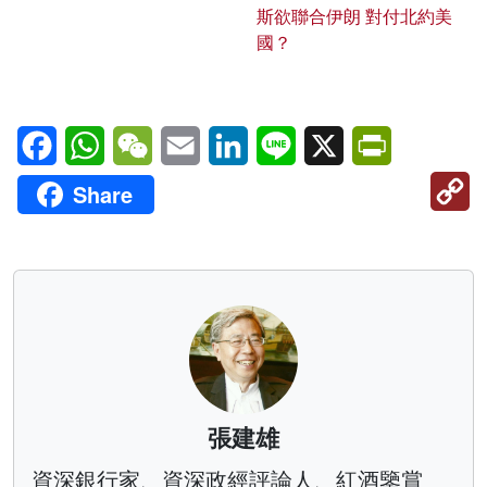
斯欲聯合伊朗 對付北約美
國？
Facebook
WhatsApp
WeChat
Email
LinkedIn
Line
X
PrintFriendl
C
Share
Li
張建雄
資深銀行家、資深政經評論人、紅酒鑒賞