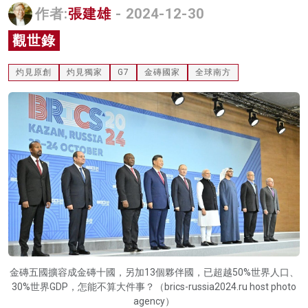
作者:
張建雄
- 2024-12-30
名家榜
觀世錄
灼見活動
灼見原創
灼見獨家
G7
金磚國家
全球南方
關於我們
金磚五國擴容成金磚十國，另加13個夥伴國，已超越50%世界人口、
30%世界GDP，怎能不算大件事？（brics-russia2024.ru host photo
agency）