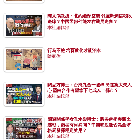
陳文鴻教授：北約縱深空襲 俄羅斯瀕臨戰敗
邊緣？中國零部件能左右戰局走向？
本社編輯部
行為不檢 培育教化才能治本
陳家偉
關品方博士：台灣九合一選舉 民進黨大失人
心 藍白合作有望拿下七成以上縣市？
本社編輯部
國際關係學者孔永樂博士：將美伊衝突類比
越戰，兩者有何異同？中國崛起能否為全球
格局發揮穩定效用？
本社編輯部