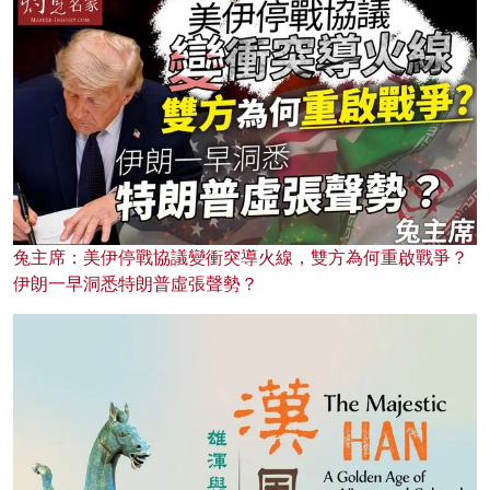
兔主席：美伊停戰協議變衝突導火線，雙方為何重啟戰爭？
伊朗一早洞悉特朗普虛張聲勢？