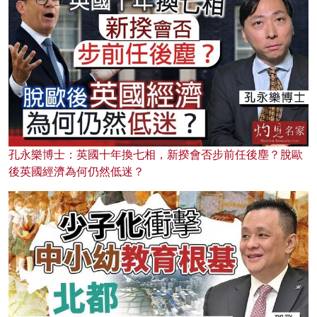
孔永樂博士：英國十年換七相，新揆會否步前任後塵？脫歐
後英國經濟為何仍然低迷？