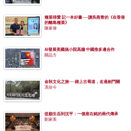
種菜得愛 記一本好書──讀吳燕青的《在香港
的離島種菜》
陳家偉
AI發展美國搞小院高牆 中國推多邊合作
關品方
金秋文化之旅──踏上古蜀道，走過劍門關
馮珍今
從顧生岳到沈平：一個座右銘的兩代傳承
劉家美