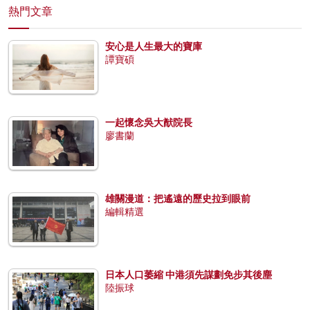
熱門文章
安心是人生最大的寶庫
譚寶碩
一起懷念吳大猷院長
廖書蘭
雄關漫道：把遙遠的歷史拉到眼前
編輯精選
日本人口萎縮 中港須先謀劃免步其後塵
陸振球