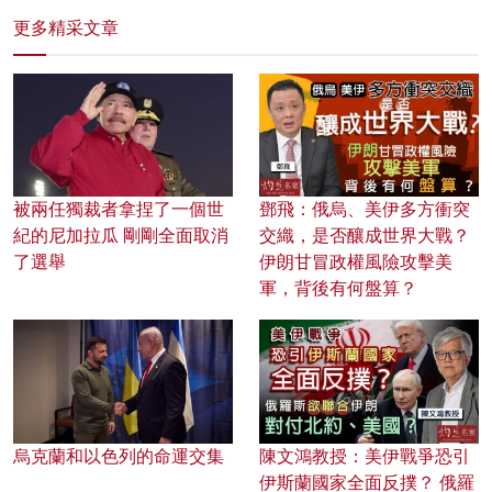
更多精采文章
被兩任獨裁者拿捏了一個世
鄧飛：俄烏、美伊多方衝突
紀的尼加拉瓜 剛剛全面取消
交織，是否釀成世界大戰？
了選舉
伊朗甘冒政權風險攻擊美
軍，背後有何盤算？
烏克蘭和以色列的命運交集
陳文鴻教授：美伊戰爭恐引
伊斯蘭國家全面反撲？ 俄羅