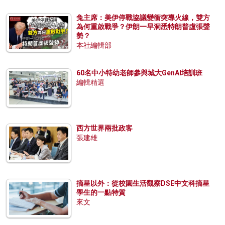
兔主席：美伊停戰協議變衝突導火線，雙方
為何重啟戰爭？伊朗一早洞悉特朗普虛張聲
勢？
本社編輯部
60名中小特幼老師參與城大GenAI培訓班
編輯精選
西方世界兩批政客
張建雄
摘星以外：從校園生活觀察DSE中文科摘星
學生的一點特質
來文