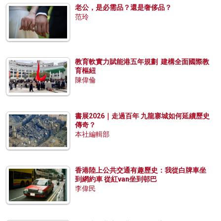
老公，是必需品？還是奢侈品？
范玲
教育軟實力賦能港五年規劃 建構全面國際教
育樞紐
陳偉倫
書展2026｜走過百年 九龍寨城如何延續歷史
傳奇？
本社編輯部
香港陸上公共交通有趣歷史：我從白牌車坐
到網約車 從紅van坐到邨巴
李偉民