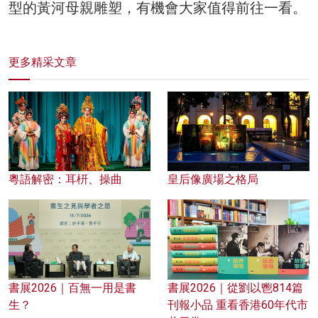
型的黃河母親雕塑，有機會大家值得前往一看。
更多精采文章
粵語解密：耳枅、操曲
皇后像廣場之格局
書展2026｜百無一用是書
書展2026｜從劉以鬯814篇
生？
刊報小品 重看香港60年代市