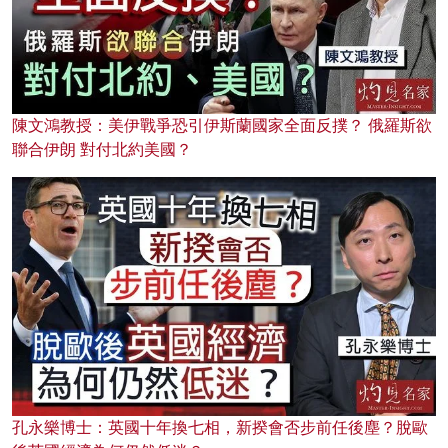
陳文鴻教授：美伊戰爭恐引伊斯蘭國家全面反撲？ 俄羅斯欲
聯合伊朗 對付北約美國？
孔永樂博士：英國十年換七相，新揆會否步前任後塵？脫歐