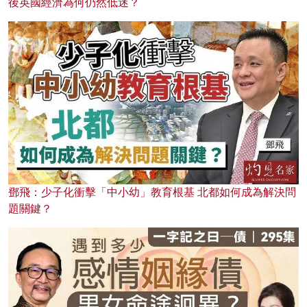
後英國經濟為何仍然低迷？
鄧飛：少子化衝擊「中小幼」教育根基 北都如何成為解決問
題關鍵？