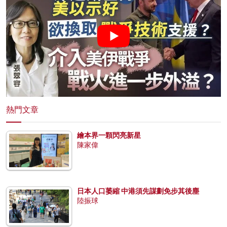
熱門文章
繪本界一顆閃亮新星
陳家偉
日本人口萎縮 中港須先謀劃免步其後塵
陸振球