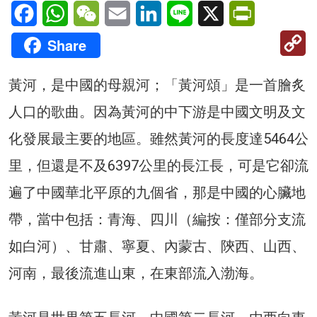
Facebook
WhatsApp
WeChat
Email
LinkedIn
Line
X
PrintFriendl
C
Share
Li
黃河，是中國的母親河；「黃河頌」是一首膾炙
人口的歌曲。因為黃河的中下游是中國文明及文
化發展最主要的地區。雖然黃河的長度達5464公
里，但還是不及6397公里的長江長，可是它卻流
遍了中國華北平原的九個省，那是中國的心臟地
帶，當中包括：青海、四川（編按：僅部分支流
如白河）、甘肅、寧夏、內蒙古、陝西、山西、
河南，最後流進山東，在東部流入渤海。