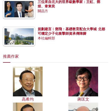
三位來自北大的世界級數學家：王虹、鄧
煜、韋東奕
關品方
規劃建言︱鄧飛：基礎教育配合大學城 北都
可穩定少子化衝擊師資承傳陣腳
本社編輯部
推薦作家
高希均
蔣匡文