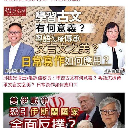
邱國光博士x潘詠儀校長：學習古文有何意義？ 粵語怎樣傳
承文言文之美？ 日常寫作如何應用？