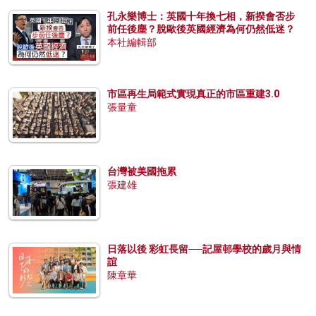
孔永樂博士：英國十年換七相，新揆會否步
前任後塵？脫歐後英國經濟為何仍然低迷？
本社編輯部
市區再生局範式實現真正的市區重建3.0
張量童
台灣被美國拖累
張建雄
日落以後 彩虹長留──記屋邨學校的歲月與情
誼
陳章華