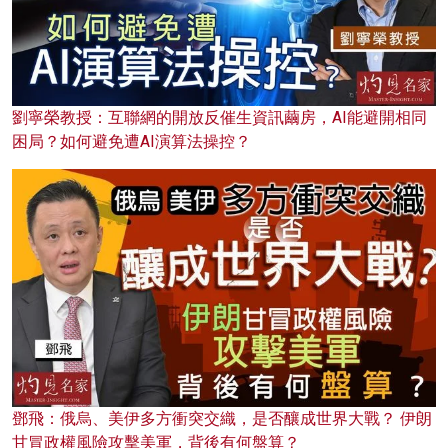
劉寧榮教授：互聯網的開放反催生資訊繭房，AI能避開相同
困局？如何避免遭AI演算法操控？
鄧飛：俄烏、美伊多方衝突交織，是否釀成世界大戰？ 伊朗
甘冒政權風險攻擊美軍，背後有何盤算？