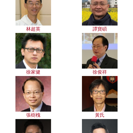
林超英
譚寶碩
徐家健
徐俊祥
張樹槐
黃氏