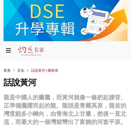
政局
教育
文化
財經
首頁
文化
話說黃河 | 陳家偉
生活
話說黃河
健康
龍是中國人的圖騰，而黃河就像一條躬起腰背、
商業
正準備騰躍而起的龍。龍頭是青藏高原，龍首的
灣度頗多小轉向，由青海北上甘肅，然後一直北
科技
流，而最大的一個灣就彎出了富饒的河套平原。
影片