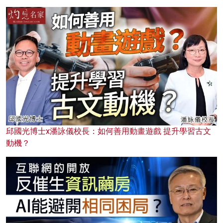
邱國光博士x潘詠儀校長：如何善用動畫遊戲 提升學習古文
動機？