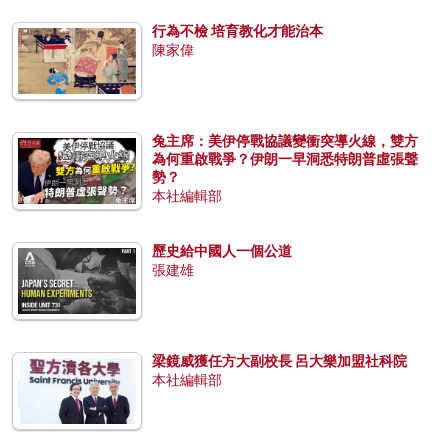
行為不檢 培育教化才能治本
陳家偉
兔主席：美伊停戰協議變衝突導火線，雙方
為何重啟戰爭？伊朗一早洞悉特朗普虛張聲
勢？
本社編輯部
歷史給中國人一個公道
張建雄
梁鏡威獲任方大副校長 呂大樂加盟社科院
本社編輯部