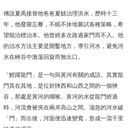
傳說夏禹接替他爸爸夏鯀治理洪水，歷時十三
年，他廢寢忘餐，不眠不休地嘗試各種策略，希
望能治標治本。他曾經多次路過家門而不入。他
的治水方法主要是開鑿地方，導引河水，避免河
水在峽谷中激蕩回旋而無出口。
「鯉躍龍門」是一句與黃河有關的成語。其實龍
門其在其地，是位於陜西和山西之間的一個狹
谷，那處是黃河的咽喉。黃河的水從龍門經過
時，河流會被夾在兩岸高山之間。湍急的河水破
「門」而出後，河面便迅速變寬，形成一瀉千里