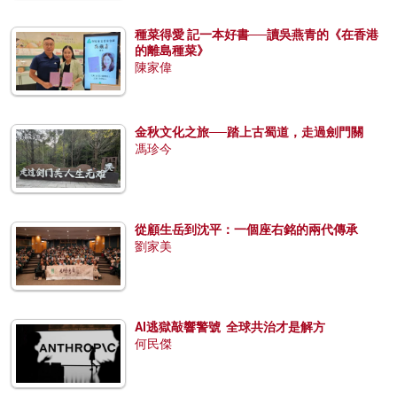
種菜得愛 記一本好書──讀吳燕青的《在香港
的離島種菜》
陳家偉
金秋文化之旅──踏上古蜀道，走過劍門關
馮珍今
從顧生岳到沈平：一個座右銘的兩代傳承
劉家美
AI逃獄敲響警號 全球共治才是解方
何民傑