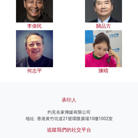
李偉民
關品方
何志平
陳晴
承印人
灼見名家傳媒有限公司
地址 : 香港黃竹坑道21號環匯廣場10樓1002室
追蹤我們的社交平台