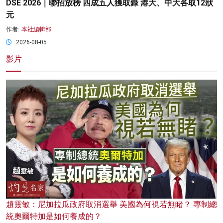
DSE 2026｜聯招放榜 四成五人獲取錄 港大、中大各取12狀
元
作者:
本社編輯部
2026-08-05
影片
趙靈敏：尼加拉瓜政府取消選舉 美國為何視若無睹？ 專制總
統奧爾特加是如何養成的？