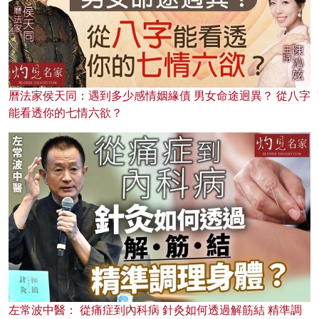
曆法家侯天同：遇到多少感情姻緣債 男女命途迥異？ 從八字
能看透你的七情六欲？
左常波中醫： 從痛症到內科病 針灸如何透過解筋結 精準調