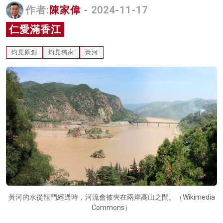
作者:
陳家偉
- 2024-11-17
名家榜
仁愛滿香江
灼見活動
灼見原創
灼見獨家
黃河
關於我們
黃河的水從龍門經過時，河流會被夾在兩岸高山之間。（Wikimedia
Commons）