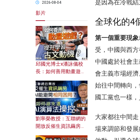
是因為在冷戰結
2026-08-04
影片
全球化的4
第一個重要現象
受，中國與西方
中國處於社會主
邱國光博士x潘詠儀校
長：如何善用動畫遊戲
會主義市場經濟
提升學習古文動機？
始往中間轉向，
國工黨也一樣，
大家都往中間走
劉寧榮教授：互聯網的
開放反催生資訊繭房，
場來調節和發展
AI能避開相同困局？如