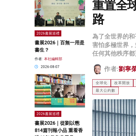
重置全
路
2026書展巡禮
為了全世界的和
書展2026｜百無一用是
害怕多極世界，
書生？
任何其他秩序都
作者:
本社編輯部
2026-08-07
作者:
劉寧
全球化
改革開放
最大公約數
2026書展巡禮
書展2026｜從劉以鬯
814篇刊報小品 重看香