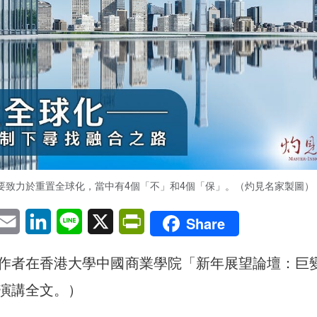
要致力於重置全球化，當中有4個「不」和4個「保」。（灼見名家製圖）
pp
eChat
Email
LinkedIn
Line
X
PrintFriendly
Share
作者在香港大學中國商業學院「新年展望論壇：巨
演講全文。）