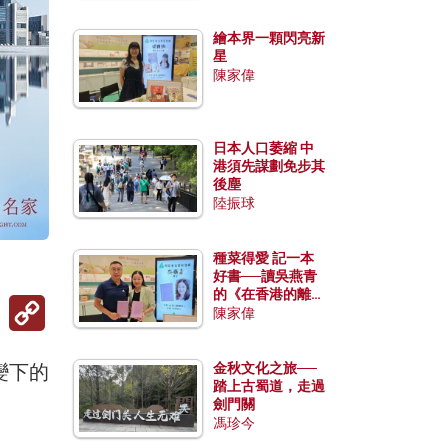
繪本界一顆閃亮新
星
陳家偉
日本人口萎縮 中
港須先謀劃免步其
後塵
陸振球
種菜得愛 記一本
好書──讀吳燕青
的《在香港的離島
Copy
種菜》
陳家偉
Link
變下的
金秋文化之旅──
踏上古蜀道，走過
劍門關
馮珍今