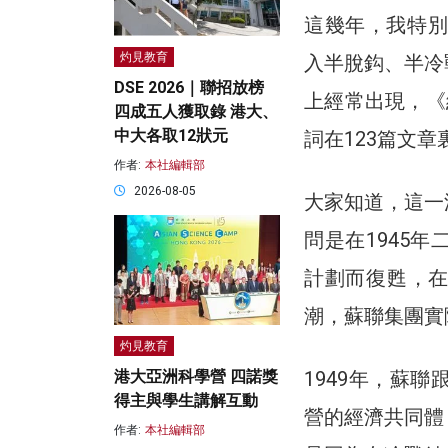
這幾年，我特別
灼見教育
入半脫鈎、半冷
DSE 2026｜聯招放榜
上經常出現，《
四成五人獲取錄 港大、
中大各取12狀元
詞在123篇文
作者:
本社編輯部
2026-08-05
大家知道，這一
問是在1945
計劃而復甦，
潮，蘇聯集團實
灼見教育
1949年，蘇
港大亞洲科學營 四諾獎
得主與學生講解互動
營的經濟共同體
作者:
本社編輯部