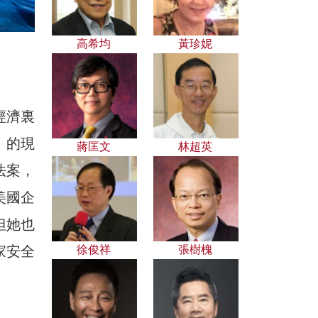
高希均
黃珍妮
經濟裏
」的現
蔣匡文
林超英
法案，
美國企
但她也
家安全
徐俊祥
張樹槐