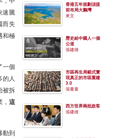
本，中
香港五年規劃須提
前布局大鵬灣
快速騰
來文
國而失
遇和極
歷史給中國人一個
公道
張建雄
了一個
市區再生局範式實
多的人
現真正的市區重建
3.0
始被拆
張量童
業，
這
西方世界兩批政客
張建雄
移動到