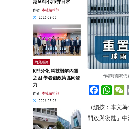
港60年代市井日常
作者:
本社編輯部
2026-08-06
灼見經濟
K型分化 科技難解內需
作者呼籲我們
之困 學者倡政策協同發
力
Facebook
WhatsA
W
作者:
本社編輯部
2026-08-06
（編按：本文為
開放與復甦」中