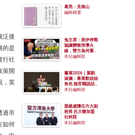
發揮穩定效用？
葛亮：見南山
編輯精選
廣泛接
兔主席：美伊停戰
協議變衝突導火
講的是
線，雙方為何重啟
戰爭？伊朗一早洞
本社編輯部
實行社
悉特朗普虛張聲
勢？
政策開
書展2026｜葉劉
淑儀：最喜歡姐姐
現，英
角色 無官職說話
包袱少
本社編輯部
梁鏡威獲任方大副
透過市
校長 呂大樂加盟
社科院
本社編輯部
方如何