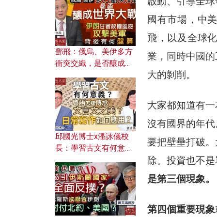
啟動、引導全球
何避免遭AI演算法操
控？
國有市場，中
飛，以及全球
鄧飛：俄烏、美伊多方
業，同時中國的
衝突交織，是否釀成世
大的剝削。
界大戰？ 伊朗甘冒政權
風險攻擊美軍，背後有
何盤算？
大家都知道有一
沒有國界的年代
邱國光博士x潘詠儀校
要把壁壘打破。
長：學習古文有何意
除。投資也不是
義？ 粵語怎樣傳承文言
文之美？ 日常寫作如何
是第三個現象。
應用？
第四個重要現象