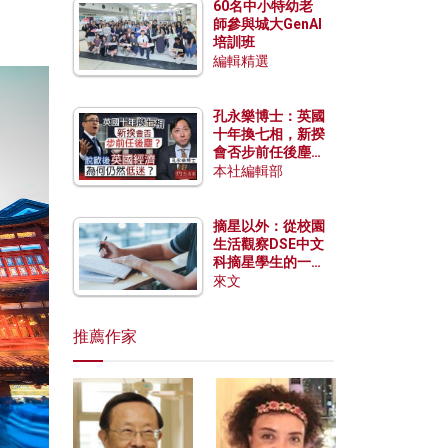
60名中小特幼老
師參與城大GenAI
培訓班
編輯精選
孔永樂博士：英國
十年換七相，新揆
會否步前任後塵？
脫歐後英國經濟為
本社編輯部
何仍然低迷？
摘星以外：從校園
生活觀察DSE中文
科摘星學生的一點
特質
來文
推薦作家