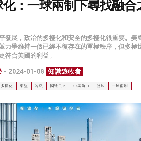
球化：一球兩制下尋找融合
平發展，政治的多極化和安全的多極化很重要。美
並力爭維持一個已經不復存在的單極秩序，但多極
更符合美國的利益。
榮
- 2024-01-08
知識遊牧者
多極化
東盟
冷戰
國進民退
中美角力
脫鈎
一球兩制