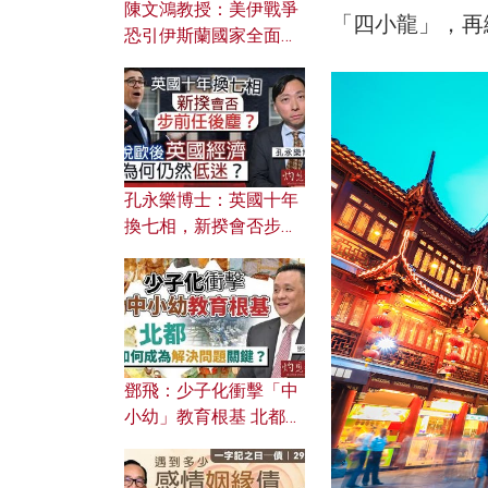
陳文鴻教授：美伊戰爭
「四小龍」，再
恐引伊斯蘭國家全面反
撲？ 俄羅斯欲聯合伊朗
對付北約美國？
孔永樂博士：英國十年
換七相，新揆會否步前
任後塵？脫歐後英國經
濟為何仍然低迷？
鄧飛：少子化衝擊「中
小幼」教育根基 北都如
何成為解決問題關鍵？