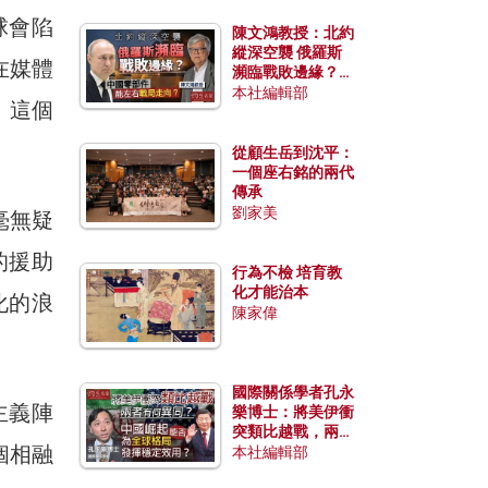
球會陷
陳文鴻教授：北約
縱深空襲 俄羅斯
在媒體
瀕臨戰敗邊緣？中
國零部件能左右戰
本社編輯部
，這個
局走向？
從顧生岳到沈平：
一個座右銘的兩代
傳承
劉家美
毫無疑
的援助
行為不檢 培育教
化才能治本
化的浪
陳家偉
國際關係學者孔永
主義陣
樂博士：將美伊衝
突類比越戰，兩者
個相融
有何異同？中國崛
本社編輯部
起能否為全球格局