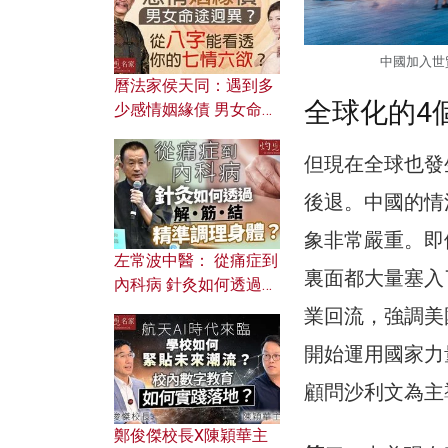
中國加入世貿
曆法家侯天同：遇到多
全球化的4
少感情姻緣債 男女命途
迥異？ 從八字能看透你
的七情六欲？
但現在全球也發
後退。中國的情
象非常嚴重。即
左常波中醫： 從痛症到
裏面都大量塞入
內科病 針灸如何透過解
筋結 精準調理身體？
業回流，強調美
開始運用國家力
顧問沙利文為主
鄭俊傑校長X陳穎華主