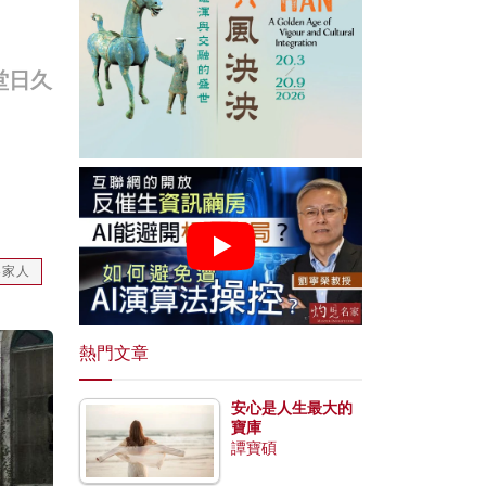
堂日久
客家人
熱門文章
安心是人生最大的
寶庫
譚寶碩