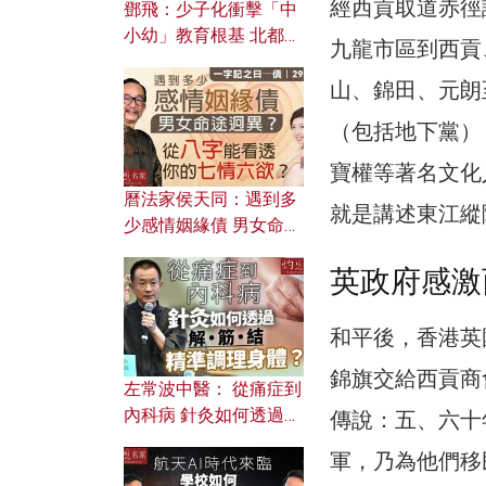
經西貢取道赤徑
鄧飛：少子化衝擊「中
小幼」教育根基 北都如
九龍市區到西貢
何成為解決問題關鍵？
山、錦田、元朗
（包括地下黨）
寶權等著名文化
曆法家侯天同：遇到多
就是講述東江縱
少感情姻緣債 男女命途
迥異？ 從八字能看透你
英政府感激
的七情六欲？
和平後，香港英國
錦旗交給西貢商
左常波中醫： 從痛症到
內科病 針灸如何透過解
傳說：五、六十
筋結 精準調理身體？
軍，乃為他們移