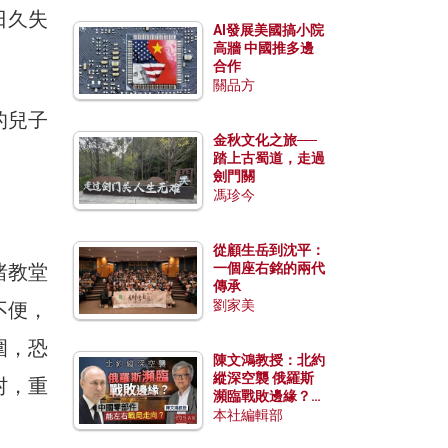
日久失
AI發展美國搞小院
高牆 中國推多邊
合作
關品方
的兒子
金秋文化之旅──
。
踏上古蜀道，走過
劍門關
馮珍今
從顧生岳到沈平：
睹教堂
一個座右銘的兩代
傳承
劉家美
不便，
圍，恐
陳文鴻教授：北約
縱深空襲 俄羅斯
村，重
瀕臨戰敗邊緣？中
國零部件能左右戰
本社編輯部
局走向？