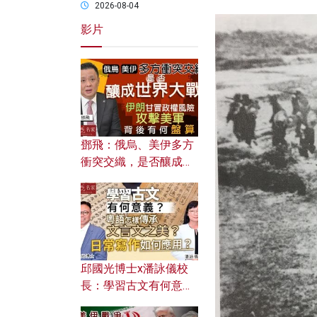
2026-08-04
影片
鄧飛：俄烏、美伊多方
衝突交織，是否釀成世
界大戰？ 伊朗甘冒政權
風險攻擊美軍，背後有
何盤算？
邱國光博士x潘詠儀校
長：學習古文有何意
義？ 粵語怎樣傳承文言