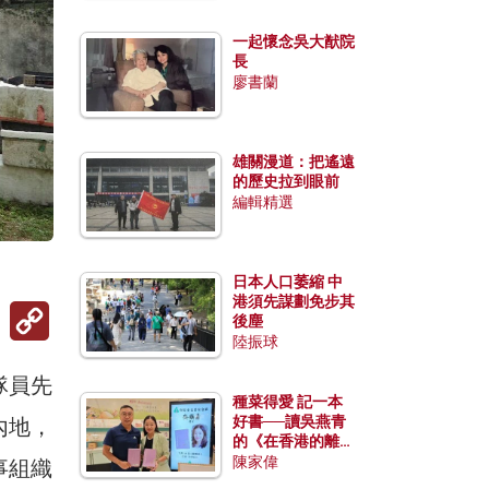
一起懷念吳大猷院
長
廖書蘭
雄關漫道：把遙遠
的歷史拉到眼前
編輯精選
日本人口萎縮 中
港須先謀劃免步其
Copy
後塵
Link
陸振球
隊員先
種菜得愛 記一本
好書──讀吳燕青
內地，
的《在香港的離島
種菜》
陳家偉
事組織