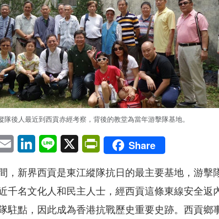
縱隊後人最近到西貢赤經考察，背後的教堂為當年游擊隊基地。
pp
eChat
Email
LinkedIn
Line
X
PrintFriendly
Share
間，新界西貢是東江縱隊抗日的最主要基地，游擊
近千名文化人和民主人士，經西貢這條東線安全返
隊駐點，因此成為香港抗戰歷史重要史跡。西貢鄉