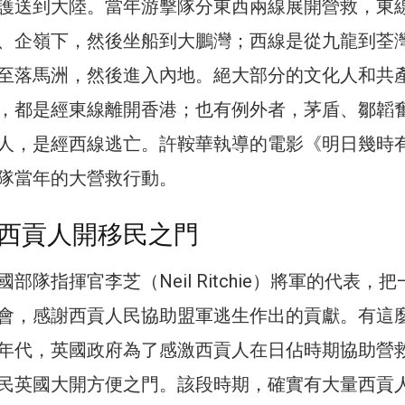
護送到大陸。當年游擊隊分東西兩線展開營救，東
、企嶺下，然後坐船到大鵬灣；西線是從九龍到荃
至落馬洲，然後進入內地。絕大部分的文化人和共
，都是經東線離開香港；也有例外者，茅盾、鄒韜
人，是經西線逃亡。許鞍華執導的電影《明日幾時
隊當年的大營救行動。
西貢人開移民之門
部隊指揮官李芝（Neil Ritchie）將軍的代表，把
會，感謝西貢人民協助盟軍逃生作出的貢獻。有這
年代，英國政府為了感激西貢人在日佔時期協助營
民英國大開方便之門。該段時期，確實有大量西貢