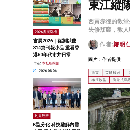
東江縱
西貢赤徑的敎堂
失修頹廢，教人
2026書展巡禮
書展2026｜從劉以鬯
作者:
鄭明
814篇刊報小品 重看香
港60年代市井日常
圖片：作者提供
作者:
本社編輯部
2026-08-06
西貢
英國移民
赤徑敎堂
香港抗戰
灼見經濟
K型分化 科技難解內需