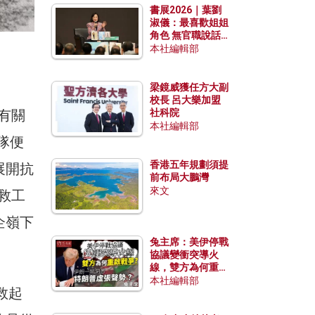
書展2026｜葉劉
淑儀：最喜歡姐姐
角色 無官職說話
包袱少
本社編輯部
梁鏡威獲任方大副
校長 呂大樂加盟
，有關
社科院
本社編輯部
隊便
香港五年規劃須提
展開抗
前布局大鵬灣
來文
營救工
企嶺下
兔主席：美伊停戰
協議變衝突導火
線，雙方為何重啟
戰爭？伊朗一早洞
本社編輯部
救起
悉特朗普虛張聲
勢？