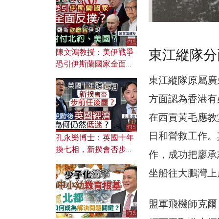
文之美？ 日常寫作如何
應用？
東江縱隊分
陳文鴻教授：美伊戰爭
恐引伊斯蘭國家全面反
撲？ 俄羅斯欲聯合伊朗
東江縱隊原屬廣東
對付北約美國？
方面認為香港有
在西貢黃毛應教
日和營救工作。其
孔永樂博士：英國十年
換七相，新揆會否步前
作，成功把廖承
任後塵？脫歐後英國經
坐船往大鵬灣上
濟為何仍然低迷？
盟軍飛機師克爾（