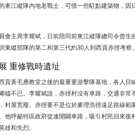
的東江縱隊內地老戰士，可惜一些駐點建築物，因
員會主席李耀斌，日前陪同前東江縱隊總司令曾生
圳東縱部隊的第二和第三代約30人到西貢赤徑考察
展 重修戰時遺址
西貢黃毛應教堂之後的最重要游擊隊基地，各人目
唏噓不已。李耀斌說，赤徑村沒有車路，交通非常
，村屋荒廢。赤徑要不是位於麥理浩徑遠足路線範
。他呼籲特區政府從速開闢車路，吸引村民回來復
英雄和先烈。