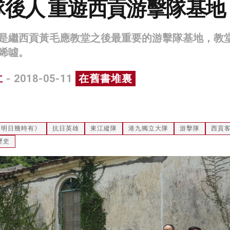
隊後人 重遊西貢游擊隊基地
是繼西貢黃毛應教堂之後最重要的游擊隊基地，教
唏噓。
仁
- 2018-05-11
在舊書堆裏
《明日幾時有》
抗日英雄
東江縱隊
港九獨立大隊
游擊隊
西貢
歷史