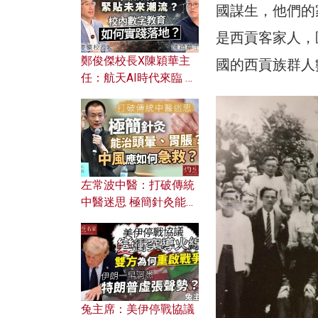
國謀生，他們的
是西貢客家人，
鄭俊傑校長X陳穎華主
國的西貢族群人
任：航天AI時代來臨 學
校如何緊貼未來潮流？
校內數字教育如何實踐
落地？
左常波中醫：打破傳統
中醫迷思 極簡針灸能治
頭暈、胃脹？中風應如
何急救？
兔主席：美伊停戰協議