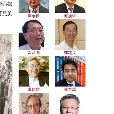
碰面都
可見英
陳家偉
何漢權
雷鼎鳴
林超英
張建雄
陳章華