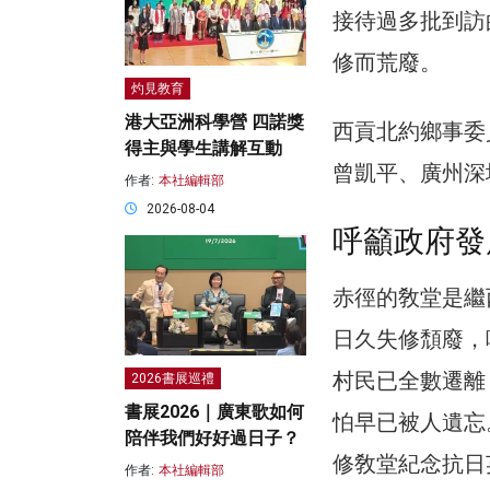
接待過多批到訪
修而荒廢。
灼見教育
港大亞洲科學營 四諾獎
西貢北約鄉事委
得主與學生講解互動
曾凱平、廣州深
作者:
本社編輯部
2026-08-04
呼籲政府發
赤徑的敎堂是繼
日久失修頹廢，
村民已全數遷離
2026書展巡禮
書展2026｜廣東歌如何
怕早已被人遺忘
陪伴我們好好過日子？
修敎堂紀念抗日
作者:
本社編輯部