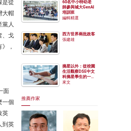
線是從
60名中小特幼老
師參與城大GenAI
灣大帽
培訓班
編輯精選
產黨人
西方世界兩批政客
奮、戈
張建雄
有》，
摘星以外：從校園
生活觀察DSE中文
科摘星學生的一點
特質
來文
一面
推薦作家
麼一個
救英
人到英