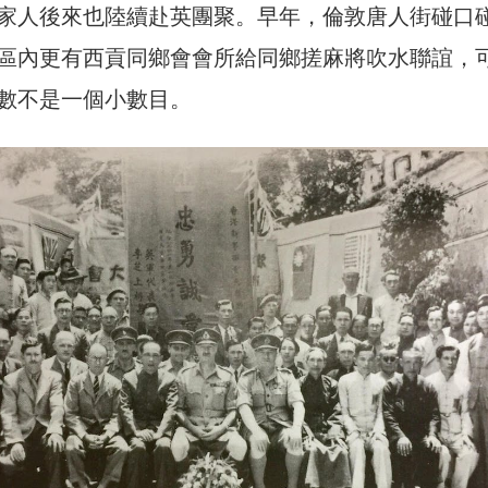
家人後來也陸續赴英團聚。早年，倫敦唐人街碰口
區內更有西貢同鄉會會所給同鄉搓麻將吹水聯誼，
數不是一個小數目。