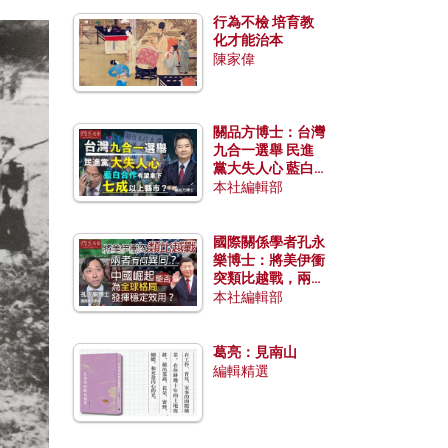
行為不檢 培育教
化才能治本
陳家偉
關品方博士：台灣
九合一選舉 民進
黨大失人心 藍白
合作有望拿下七成
本社編輯部
以上縣市？
國際關係學者孔永
樂博士：將美伊衝
突類比越戰，兩者
有何異同？中國崛
本社編輯部
起能否為全球格局
發揮穩定效用？
葛亮：見南山
編輯精選