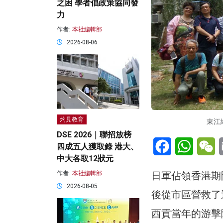
之困 學者倡政策協同發
力
作者:
本社編輯部
2026-08-06
灼見教育
東江
DSE 2026｜聯招放榜
Facebook
WhatsA
W
四成五人獲取錄 港大、
中大各取12狀元
作者:
本社編輯部
日軍佔領香港期
2026-08-05
後從市區營救了
西貢當年的游擊