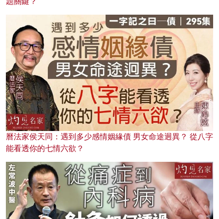
題關鍵？
曆法家侯天同：遇到多少感情姻緣債 男女命途迥異？ 從八字
能看透你的七情六欲？