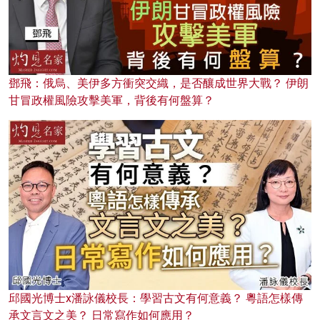
鄧飛：俄烏、美伊多方衝突交織，是否釀成世界大戰？ 伊朗
甘冒政權風險攻擊美軍，背後有何盤算？
邱國光博士x潘詠儀校長：學習古文有何意義？ 粵語怎樣傳
承文言文之美？ 日常寫作如何應用？