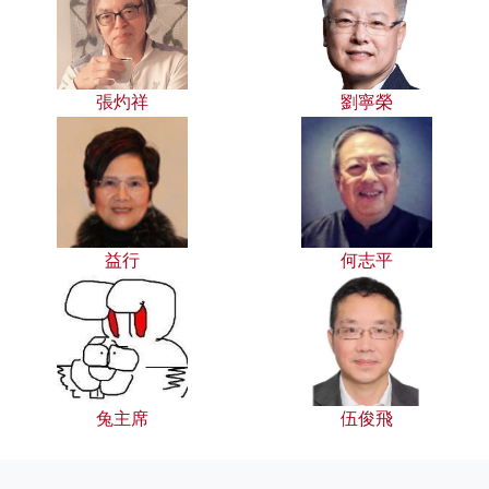
張灼祥
劉寧榮
益行
何志平
兔主席
伍俊飛