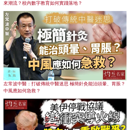
來潮流？校內數字教育如何實踐落地？
左常波中醫：打破傳統中醫迷思 極簡針灸能治頭暈、胃脹？
中風應如何急救？