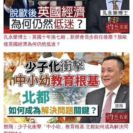
孔永樂博士：英國十年換七相，新揆會否步前任後塵？脫歐
後英國經濟為何仍然低迷？
鄧飛：少子化衝擊「中小幼」教育根基 北都如何成為解決問