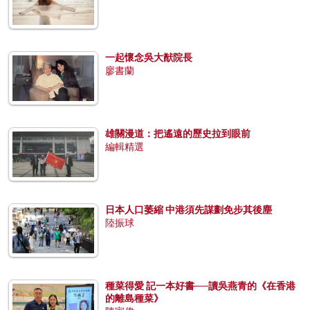
一起懷念吳大猷院長
廖書蘭
雄關漫道：把遙遠的歷史拉到眼前
編輯精選
日本人口萎縮 中港須先謀劃免步其後塵
陸振球
種菜得愛 記一本好書──讀吳燕青的《在香港
的離島種菜》