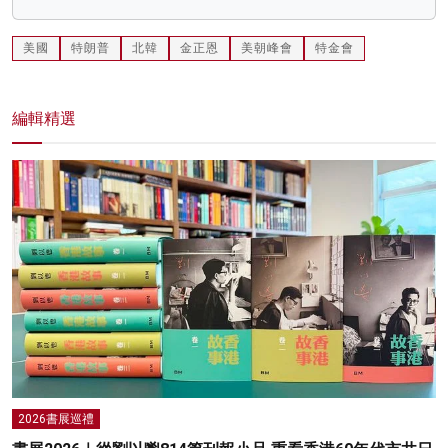
美國
特朗普
北韓
金正恩
美朝峰會
特金會
編輯精選
2026書展巡禮