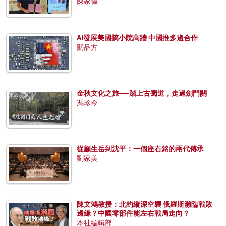
陳家偉
AI發展美國搞小院高牆 中國推多邊合作
關品方
金秋文化之旅──踏上古蜀道，走過劍門關
馮珍今
從顧生岳到沈平：一個座右銘的兩代傳承
劉家美
陳文鴻教授：北約縱深空襲 俄羅斯瀕臨戰敗
邊緣？中國零部件能左右戰局走向？
本社編輯部