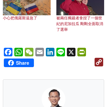
小心把俄羅斯逼急了
被兩任獨裁者拿捏了一個世
紀的尼加拉瓜 剛剛全面取消
了選舉
Facebook
WhatsApp
WeChat
Email
LinkedIn
Line
X
PrintFriendl
C
Share
Li