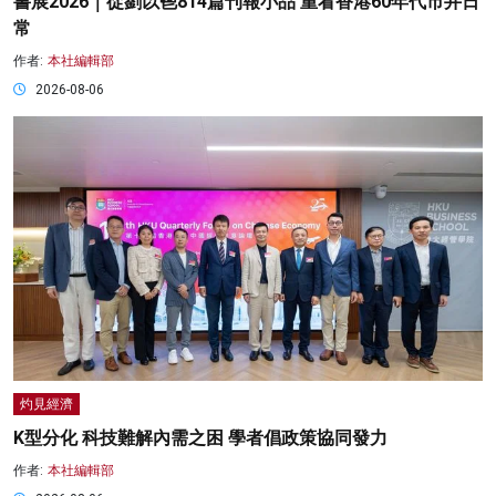
書展2026｜從劉以鬯814篇刊報小品 重看香港60年代市井日
常
作者:
本社編輯部
2026-08-06
灼見經濟
K型分化 科技難解內需之困 學者倡政策協同發力
作者:
本社編輯部