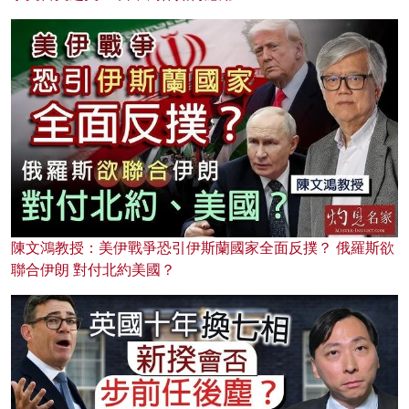
陳文鴻教授：美伊戰爭恐引伊斯蘭國家全面反撲？ 俄羅斯欲
聯合伊朗 對付北約美國？