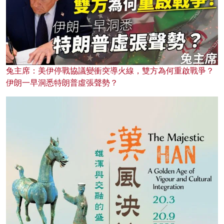
兔主席：美伊停戰協議變衝突導火線，雙方為何重啟戰爭？
伊朗一早洞悉特朗普虛張聲勢？