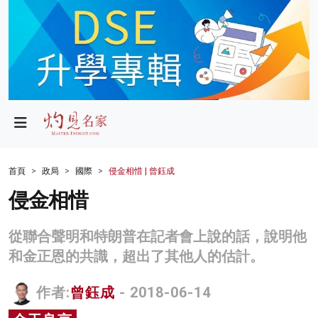
政局
教育
文化
財經
首頁
政局
國際
侵金相惜 | 曾鈺成
生活
侵金相惜
健康
從聯合聲明和特朗普在記者會上說的話，說明他
商業
和金正恩的共識，超出了其他人的估計。
科技
作者:
曾鈺成
- 2018-06-14
影片