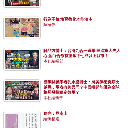
行為不檢 培育教化才能治本
陳家偉
關品方博士：台灣九合一選舉 民進黨大失人
心 藍白合作有望拿下七成以上縣市？
本社編輯部
國際關係學者孔永樂博士：將美伊衝突類比
越戰，兩者有何異同？中國崛起能否為全球
格局發揮穩定效用？
本社編輯部
葛亮：見南山
編輯精選