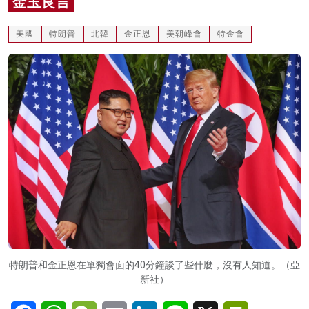
金玉良言
名家榜
美國
特朗普
北韓
金正恩
美朝峰會
特金會
灼見活動
關於我們
特朗普和金正恩在單獨會面的40分鐘談了些什麼，沒有人知道。（亞
新社）
Facebook
WhatsApp
WeChat
Email
LinkedIn
Line
X
PrintFriendl