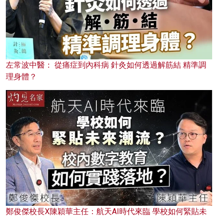
左常波中醫： 從痛症到內科病 針灸如何透過解筋結 精準調
理身體？
鄭俊傑校長X陳穎華主任：航天AI時代來臨 學校如何緊貼未