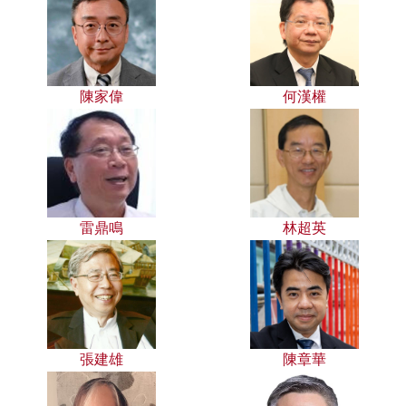
陳家偉
何漢權
雷鼎鳴
林超英
張建雄
陳章華