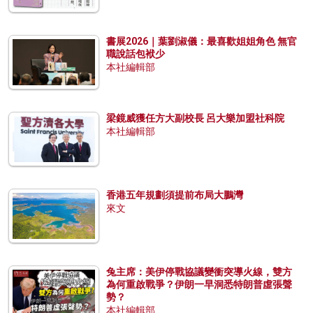
書展2026｜葉劉淑儀：最喜歡姐姐角色 無官
職說話包袱少
本社編輯部
梁鏡威獲任方大副校長 呂大樂加盟社科院
本社編輯部
香港五年規劃須提前布局大鵬灣
來文
兔主席：美伊停戰協議變衝突導火線，雙方
為何重啟戰爭？伊朗一早洞悉特朗普虛張聲
勢？
本社編輯部