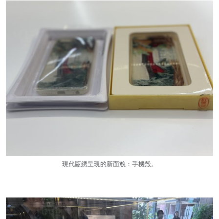
現代甌綉呈現的新面貌：手機殼。