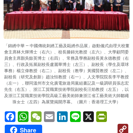
「錦綉中華 — 中國傳統刺綉工藝及甌綉作品展」啟動儀式由理大校董
會主席林大輝博士（右六）、校長滕錦光教授（左六）、大學顧問委
員會主席顏吳餘英博士（右四）、常務及學務副校長黃永德教授（右
三）、行政及拓展副校長盧麗華博士（左三）、副校長（學生及環球
事務）楊立偉教授（右二）、副校長（教學）黃國賢教授（左二）、
副校長（研究及創新）趙汝恒教授（右一）、人文學院院長李平教授
（左一），聯同溫州市文化廣電旅遊局黨組書記及一級調研員張志宏
先生（右五）、浙江工貿職業技術學院副校長汪焰教授（左五），以
及浙江工貿職業技術學院高級工藝美術師兼浙江省工藝美術大師鄒繩
珠女士（左四）為展覽揭開序幕。（圖片：香港理工大學）
Facebook
WhatsApp
WeChat
Email
LinkedIn
Line
X
PrintFriendl
C
Share
Li