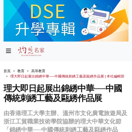
政局
教育
文化
財經
首頁
教育
高等教育
理大即日起展出錦綉中華──中國傳統刺綉工藝及甌綉作品展 | 本社編輯部
生活
理大即日起展出錦綉中華──中國
健康
傳統刺綉工藝及甌綉作品展
商業
由香港理工大學主辦、溫州市文化廣電旅遊局及
科技
浙江工貿職業技術學院協辦的理大中華文化節
影片
「錦綉中華──中國傳統刺綉工藝及甌綉作品