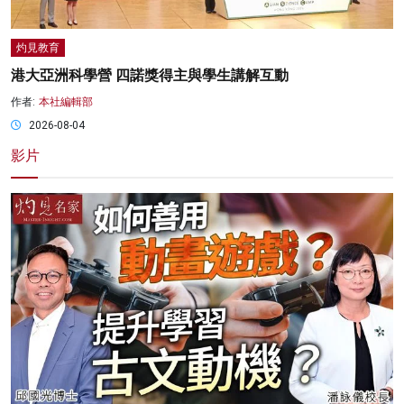
灼見教育
港大亞洲科學營 四諾獎得主與學生講解互動
作者:
本社編輯部
2026-08-04
影片