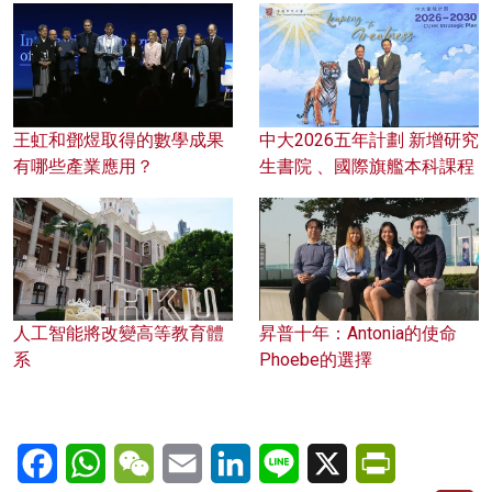
王虹和鄧煜取得的數學成果
中大2026五年計劃 新增研究
有哪些產業應用？
生書院 、國際旗艦本科課程
人工智能將改變高等教育體
昇普十年：Antonia的使命
系
Phoebe的選擇
Facebook
WhatsApp
WeChat
Email
LinkedIn
Line
X
PrintFriendl