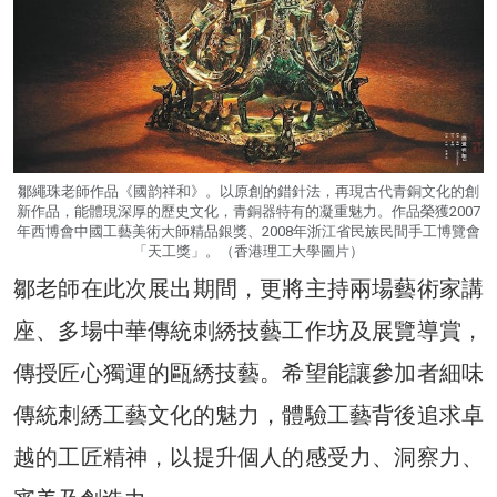
鄒繩珠老師作品《國韵祥和》。以原創的錯針法，再現古代青銅文化的創
新作品，能體現深厚的歷史文化，青銅器特有的凝重魅力。作品榮獲2007
年西博會中國工藝美術大師精品銀獎、2008年浙江省民族民間手工博覽會
「天工獎」。（香港理工大學圖片）
鄒老師在此次展出期間，更將主持兩場藝術家講
座、多場中華傳統刺綉技藝工作坊及展覽導賞，
傳授匠心獨運的甌綉技藝。希望能讓參加者細味
傳統刺綉工藝文化的魅力，體驗工藝背後追求卓
越的工匠精神，以提升個人的感受力、洞察力、