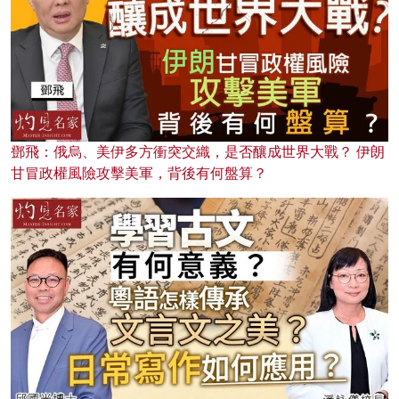
鄧飛：俄烏、美伊多方衝突交織，是否釀成世界大戰？ 伊朗
甘冒政權風險攻擊美軍，背後有何盤算？