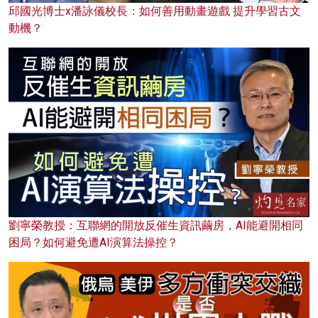
邱國光博士x潘詠儀校長：如何善用動畫遊戲 提升學習古文
動機？
劉寧榮教授：互聯網的開放反催生資訊繭房，AI能避開相同
困局？如何避免遭AI演算法操控？