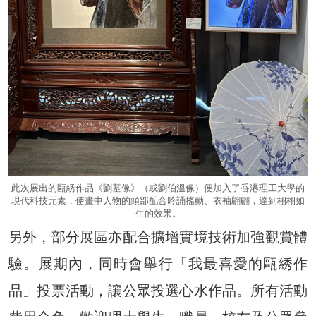
此次展出的甌綉作品《劉基像》（或劉伯溫像）便加入了香港理工大學的
現代科技元素，使畫中人物的頭部配合吟誦搖動、衣袖翩翩，達到栩栩如
生的效果。
另外，部分展區亦配合擴增實境技術加強觀賞體
驗。展期內，同時會舉行「我最喜愛的甌綉作
品」投票活動，讓公眾投選心水作品。所有活動