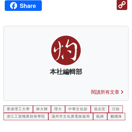
C
Share
Li
本社編輯部
閱讀所有文章
香港理工大學
林大輝
理大
中華文化節
張志宏
汪焰
浙江工貿職業技術學院
溫州市文化廣電旅遊局
甌綉
鄒繩珠