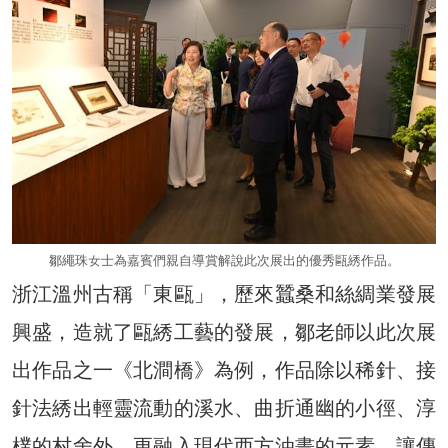
鄒繩珠女士為嘉賓們親自導賞解說此次展出的優秀甌綉作品。
浙江溫州古稱「東甌」，歷來蠶桑和絲綢業發展
興盛，造就了甌綉工藝的發展，鄒老師以此次展
出作品之一《北澗橋》為例，作品除以稀針、接
針法綉出輕靈流動的溪水、曲折通幽的小徑、淳
樸的村舍外，更融入現代西方油畫的元素，讓傳