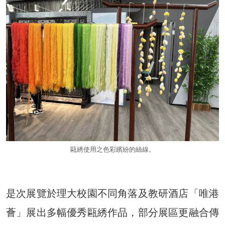
甌綉使用之色彩繽紛的絲線。
是次展覽於理大校園不同角落及教研酒店「唯港
薈」展出多幅優秀甌綉作品，部分展區更融合傳