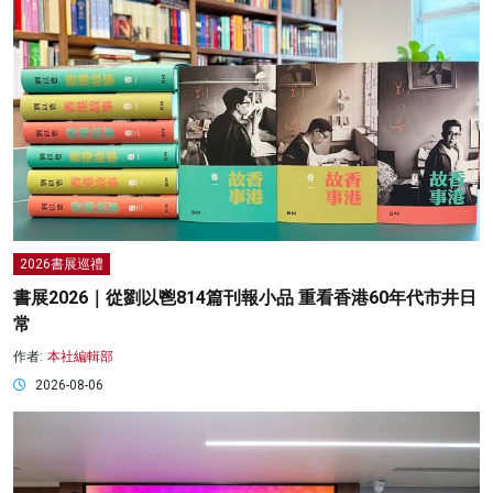
2026書展巡禮
書展2026｜從劉以鬯814篇刊報小品 重看香港60年代市井日
常
作者:
本社編輯部
2026-08-06