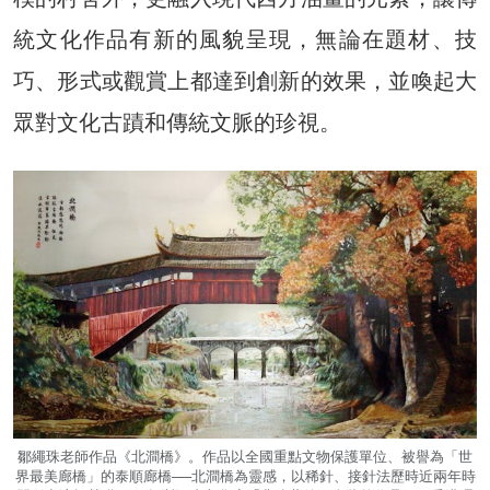
統文化作品有新的風貌呈現，無論在題材、技
巧、形式或觀賞上都達到創新的效果，並喚起大
眾對文化古蹟和傳統文脈的珍視。
鄒繩珠老師作品《北澗橋》。作品以全國重點文物保護單位、被譽為「世
界最美廊橋」的泰順廊橋──北澗橋為靈感，以稀針、接針法歷時近兩年時