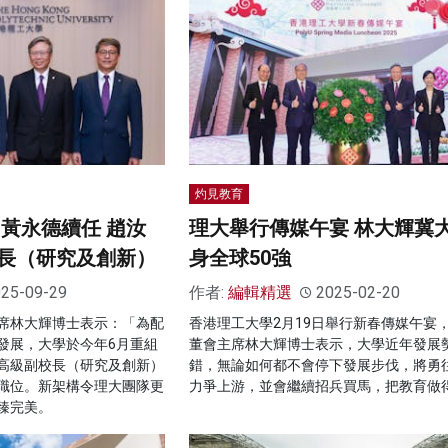
灼見教育
 黃永德續任 趙汝
理大舉行傳媒午宴 林大輝冀
長（研究及創新）
身全球50強
25-09-29
作者:
編輯精選
2025-02-20
席林大輝博士表示：「為配
香港理工大學2月19日舉行新春傳媒午宴
發展，大學於今年6月重組
董會主席林大輝博士表示，大學近年發展
高級副校長（研究及創新）
錯，無論如何都不會停下發展步伐，將勇
職位。新架構令理大團隊更
力爭上游，並會繼續招兵買馬，把教育做
臻完美。