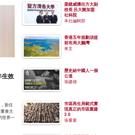
梁鏡威獲任方大副
校長 呂大樂加盟
社科院
本社編輯部
香港五年規劃須提
前布局大鵬灣
來文
歷史給中國人一個
年生效
公道
張建雄
市區再生局範式實
年，新任
現真正的市區重建
。校董會主
3.0
的世界一
張量童