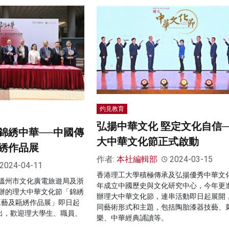
灼見教育
弘揚中華文化 堅定文化自信─
錦綉中華──中國傳
大中華文化節正式啟動
綉作品展
作者:
本社編輯部
2024-03-15
2024-04-11
香港理工大學積極傳承及弘揚優秀中華文
溫州市文化廣電旅遊局及浙
年成立中國歷史與文化研究中心，今年更
辦的理大中華文化節「錦綉
辦理大中華文化節，連串活動即日起展開
工藝及甌綉作品展」即日起
同藝術形式和主題，包括陶胎漆器技藝、
展出，歡迎理大學生、職員、
樂、中華經典誦讀等。