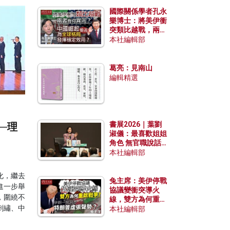
國際關係學者孔永
樂博士：將美伊衝
突類比越戰，兩者
有何異同？中國崛
本社編輯部
起能否為全球格局
發揮穩定效用？
葛亮：見南山
編輯精選
書展2026｜葉劉
─理
淑儀：最喜歡姐姐
角色 無官職說話
包袱少
本社編輯部
化，繼去
兔主席：美伊停戰
進一步舉
協議變衝突導火
，圍繞不
線，雙方為何重啟
刺繡、中
戰爭？伊朗一早洞
本社編輯部
悉特朗普虛張聲
勢？