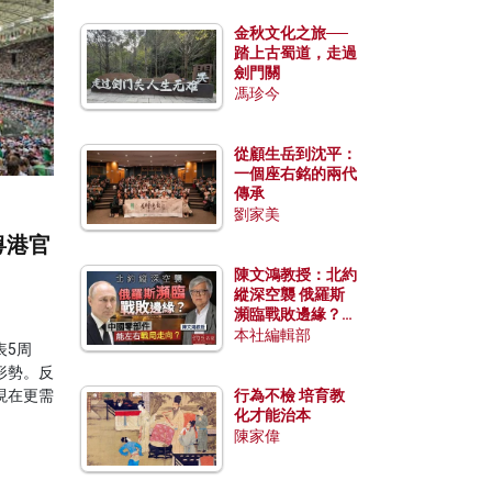
金秋文化之旅──
踏上古蜀道，走過
劍門關
馮珍今
從顧生岳到沈平：
一個座右銘的兩代
傳承
劉家美
粵港官
陳文鴻教授：北約
縱深空襲 俄羅斯
瀕臨戰敗邊緣？中
國零部件能左右戰
本社編輯部
表5周
局走向？
形勢。反
現在更需
行為不檢 培育教
化才能治本
陳家偉