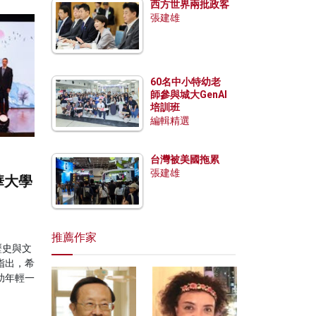
西方世界兩批政客
張建雄
60名中小特幼老
師參與城大GenAI
培訓班
編輯精選
台灣被美國拖累
張建雄
華大學
推薦作家
歷史與文
指出，希
助年輕一