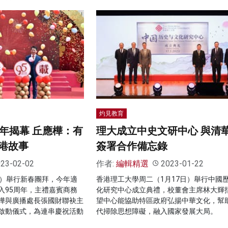
灼見教育
5年揭幕 丘應樺：有
理大成立中史文研中心 與清
港故事
簽署合作備忘錄
23-02-02
作者:
編輯精選
2023-01-22
四）舉行新春團拜，今年適
香港理工大學周二（1月17日）舉行中國
入95周年，主禮嘉賓商務
化研究中心成立典禮，校董會主席林大輝
樺與廣播處長張國財聯袂主
望中心能協助特區政府弘揚中華文化，幫
啟動儀式，為連串慶祝活動
代掃除思想障礙，融入國家發展大局。