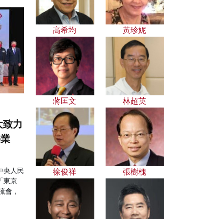
高希均
黃珍妮
蔣匡文
林超英
大致力
學業
中央人民
徐俊祥
張樹槐
「東京
流會，