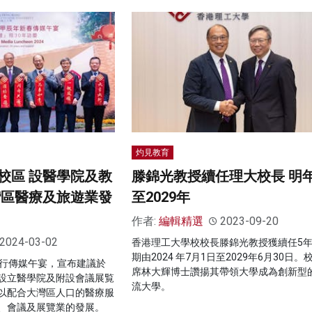
灼見教育
校區 設醫學院及教
滕錦光教授續任理大校長 明
灣區醫療及旅遊業發
至2029年
作者:
編輯精選
2023-09-20
2024-03-02
香港理工大學校校長滕錦光教授獲續任5
期由2024 年7月1日至2029年6月30日
舉行傳媒午宴，宣布建議於
席林大輝博士讚揚其帶領大學成為創新型
設立醫學院及附設會議展覧
流大學。
以配合大灣區人口的醫療服
、會議及展覽業的發展。