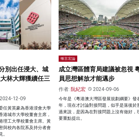
慚言宏論
分別出任浸大、城
成立灣區體育局建議被忽視 
理大林大輝獲續任三
員思想解放才能邁步
作者:
阮紀宏
2024-09-06
2024-12-09
今年是《粵港澳大灣區發展規劃綱要》發
年，現在才討論對接問題，似乎是落後於
委任黃英豪為香港浸會大學
過來說，是因為在對接問題上沒有做好，
香港城市大學校董會主席，
要重點提出。
港理工大學校董會主席。黃
密與校內各院系及持分者會
見。