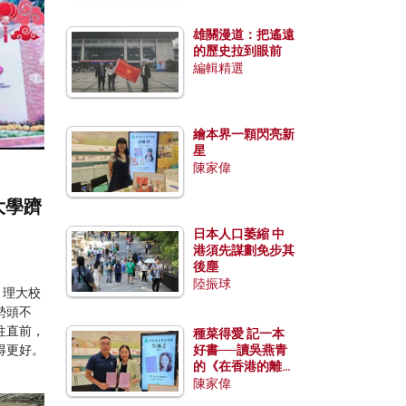
雄關漫道：把遙遠
的歷史拉到眼前
編輯精選
繪本界一顆閃亮新
星
陳家偉
大學躋
日本人口萎縮 中
港須先謀劃免步其
後塵
陸振球
，理大校
勢頭不
往直前，
種菜得愛 記一本
得更好。
好書──讀吳燕青
的《在香港的離島
種菜》
陳家偉