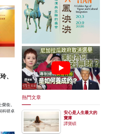
淑玲、
熱門文章
士榮銜。
與科研卓
安心是人生最大的
。
寶庫
譚寶碩