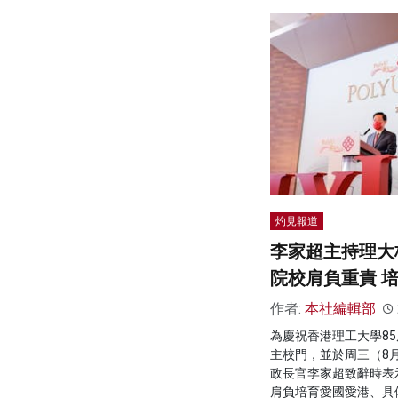
灼見報道
李家超主持理大
院校肩負重責 
作者:
本社編輯部
為慶祝香港理工大學8
主校門，並於周三（8
政長官李家超致辭時表
肩負培育愛國愛港、具