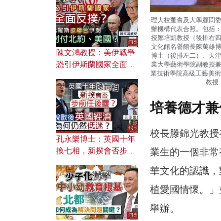
文之美？ 日常寫作如何
應用？
理大校董會及大學顧問
辦機構代表合照。包括
授鄭培凱教授（後排右
文化館名譽館長陳萬雄
陳文鴻教授：美伊戰爭
博士（後排左二）、天
恐引伊斯蘭國家全面反
業大學藝術學院副教授
業技術學院高級工藝美術
撲？ 俄羅斯欲聯合伊朗
教授
對付北約美國？
培養德才兼
校長滕錦光教授
孔永樂博士：英國十年
業生的一個非常
換七相，新揆會否步前
任後塵？脫歐後英國經
華文化的認識，
濟為何仍然低迷？
植愛國情懷。」
舉辦。