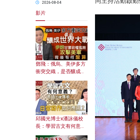
同主持活動啟動
2026-08-04
影片
鄧飛：俄烏、美伊多方
衝突交織，是否釀成世
界大戰？ 伊朗甘冒政權
風險攻擊美軍，背後有
何盤算？
邱國光博士x潘詠儀校
長：學習古文有何意
義？ 粵語怎樣傳承文言