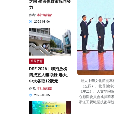
之困 學者倡政策協同發
力
作者:
本社編輯部
2026-08-06
灼見教育
DSE 2026｜聯招放榜
四成五人獲取錄 港大、
理大中華文化節開幕
中大各取12狀元
（左四）、校長滕錦
作者:
本社編輯部
（左二）、人文學院
2026-08-05
心顧問委員會成員韓
浙江工貿職業技術學