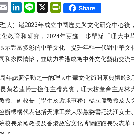
pp
eChat
Email
LinkedIn
Line
X
PrintFriendly
Share
理大）繼2023年成立中國歷史與文化研究中心後
化教育和研究，2024年更進一步舉辦「理大中
展示豐富多彩的中華文化，提升年輕一代對中華文
同和家國情懷，並助力香港成為中外文化藝術交流
0周年誌慶活動之一的理大中華文化節開幕典禮於3月
局長蔡若蓮博士擔任主禮嘉賓，理大校董會主席林
教授、副校長（學生及環球事務）楊立偉教授及人
協辦機構代表包括天津工業大學黨委書記沈江女士
院校長余闖教授及香港故宮文化博物館館長吳志華