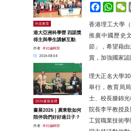
Facebook
WhatsA
W
香港理工大學（
灼見教育
港大亞洲科學營 四諾獎
推廣中國歷史文
得主與學生講解互動
節」，希望藉由
作者:
本社編輯部
2026-08-04
賞，加強國家認
理大正名大學3
舉行，教育局
士、校長滕錦光
2026書展巡禮
院長李平教授及
書展2026｜廣東歌如何
陪伴我們好好過日子？
工貿職業技術學
作者:
本社編輯部