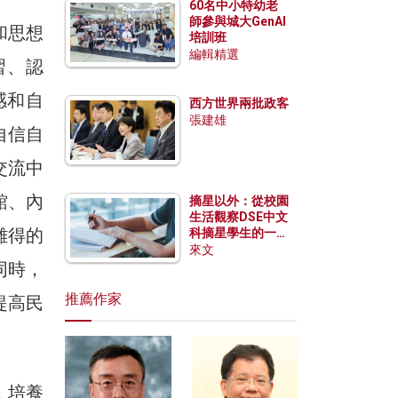
60名中小特幼老
師參與城大GenAI
和思想
培訓班
編輯精選
習、認
感和自
西方世界兩批政客
張建雄
自信自
交流中
館、內
摘星以外：從校園
生活觀察DSE中文
難得的
科摘星學生的一點
特質
來文
同時，
推薦作家
提高民
，培養