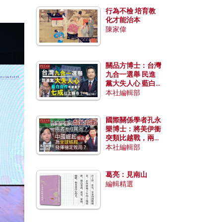
行為不檢 培育教
化才能治本
陳家偉
關品方博士：台灣
九合一選舉 民進
黨大失人心 藍白
合作有望拿下七成
本社編輯部
以上縣市？
國際關係學者孔永
樂博士：將美伊衝
突類比越戰，兩者
有何異同？中國崛
本社編輯部
起能否為全球格局
發揮穩定效用？
葛亮：見南山
編輯精選