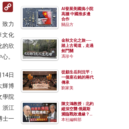
Copy
Link
AI發展美國搞小院
高牆 中國推多邊
合作
，致力
關品方
華文化
金秋文化之旅──
化的欣
踏上古蜀道，走過
劍門關
中心。
馮珍今
從顧生岳到沈平：
14日
一個座右銘的兩代
傳承
大輝博
劉家美
文學院
陳文鴻教授：北約
、浙江
縱深空襲 俄羅斯
瀕臨戰敗邊緣？中
博士一
國零部件能左右戰
本社編輯部
局走向？