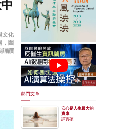
大中
與文化
開，圍
典誦讀
熱門文章
安心是人生最大的
寶庫
譚寶碩