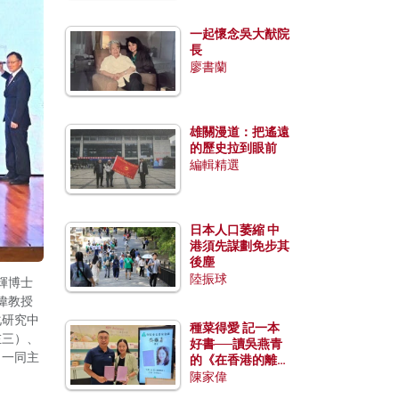
一起懷念吳大猷院
長
廖書蘭
雄關漫道：把遙遠
的歷史拉到眼前
編輯精選
日本人口萎縮 中
港須先謀劃免步其
後塵
陸振球
輝博士
偉教授
化研究中
種菜得愛 記一本
左三）、
好書──讀吳燕青
，一同主
的《在香港的離島
種菜》
陳家偉