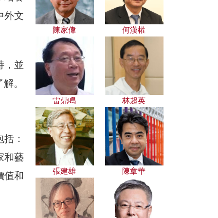
中外文
陳家偉
何漢權
持，並
了解。
雷鼎鳴
林超英
包括：
家和藝
張建雄
陳章華
價值和