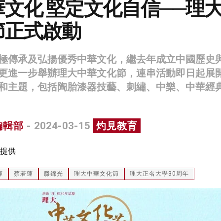
文化 堅定文化自信──理
節正式啟動
極傳承及弘揚優秀中華文化，繼去年成立中國歷史
更進一步舉辦理大中華文化節，連串活動即日起展
和主題，包括陶胎漆器技藝、刺繡、中樂、中華經
編輯部
- 2024-03-15
灼見教育
提供
輝
蔡若蓮
滕錦光
理大中華文化節
理大正名大學30周年