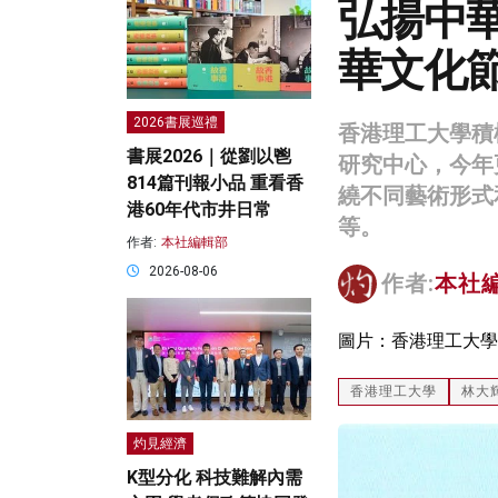
弘揚中華
華文化
2026書展巡禮
香港理工大學積
書展2026｜從劉以鬯
研究中心，今年
814篇刊報小品 重看香
繞不同藝術形式
港60年代市井日常
等。
作者:
本社編輯部
2026-08-06
作者:
本社
圖片：香港理工大學
香港理工大學
林大
灼見經濟
K型分化 科技難解內需