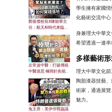
學生擁有家國情
化藝術交流中心
鄭俊傑校長X陳穎華主
任：航天AI時代來臨 學
身兼理大中華文
校如何緊貼未來潮流？
校內數字教育如何實踐
希望透過一連串
落地？
多樣藝術形
左常波中醫：打破傳統
理大中華文化節
中醫迷思 極簡針灸能治
頭暈、胃脹？中風應如
陶胎漆器技藝、
何急救？
術家，通過展覽
魅力。
兔主席：美伊停戰協議