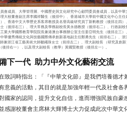
委員會成員、大學管理層、中國歷史與文化研究中心顧問委員會成員，以及中華
：理大校董會副主席李國祥醫生（後排中）、香港城市大學前中國文化中心主任
四）、香港中文大學歷史系客席教授及名譽高級研究員丁新豹教授（後排左四）
博士（後排右三）、理大常務及學務副校長黃永德教授（後排右二）、行政副校
津工業大學國際教育學院院長兼港澳台事務辦公室主任姜亞明先生（後排左三）
兼中華優秀傳統文化與技藝國際傳承創新基地副主任鄭勇先生（前排右二）、浙
師兼浙江省工藝美術大師鄒繩珠女士（前排左二）、理大副校長 （研究及創新
（後排右一），以及理大副校長（教學）黃國賢教授（後排左一）。
備下一代 助力中外文化藝術交流
在致詞時指出：「『中華文化節』是我們培養德才
有意義的活動，其目的就是加強年輕一代及社會各
對國家的認同，提升文化自信，進而增強民族自豪
並感謝校董會主席林大輝博士大力促成此次中華文