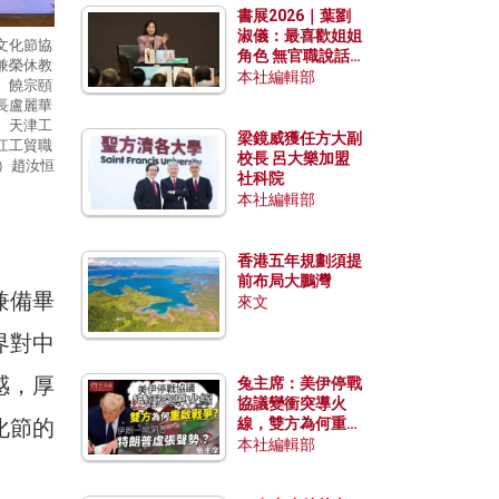
書展2026｜葉劉
淑儀：最喜歡姐姐
文化節協
角色 無官職說話
兼榮休教
包袱少
本社編輯部
、饒宗頤
長盧麗華
、天津工
梁鏡威獲任方大副
江工貿職
校長 呂大樂加盟
）趙汝恒
社科院
本社編輯部
香港五年規劃須提
前布局大鵬灣
兼備畢
來文
界對中
感，厚
兔主席：美伊停戰
協議變衝突導火
化節的
線，雙方為何重啟
戰爭？伊朗一早洞
本社編輯部
悉特朗普虛張聲
勢？