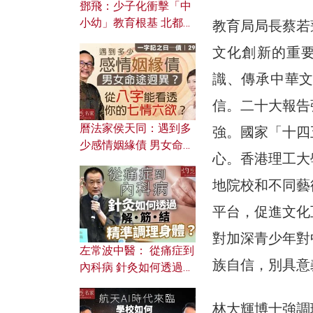
鄧飛：少子化衝擊「中
小幼」教育根基 北都如
教育局局長蔡若
何成為解決問題關鍵？
文化創新的重
識、傳承中華
信。二十大報告
曆法家侯天同：遇到多
強。國家「十四
少感情姻緣債 男女命途
心。香港理工大
迥異？ 從八字能看透你
的七情六欲？
地院校和不同藝
平台，促進文化
對加深青少年對
左常波中醫： 從痛症到
族自信，別具意
內科病 針灸如何透過解
筋結 精準調理身體？
林大輝博士強調