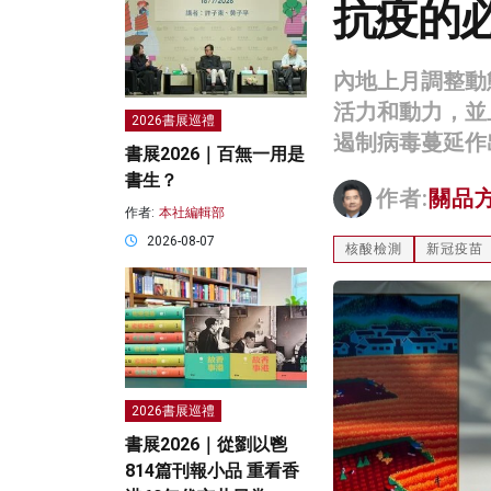
抗疫的
內地上月調整動
活力和動力，並
2026書展巡禮
遏制病毒蔓延作
書展2026｜百無一用是
書生？
作者:
關品
作者:
本社編輯部
2026-08-07
核酸檢測
新冠疫苗
2026書展巡禮
書展2026｜從劉以鬯
814篇刊報小品 重看香