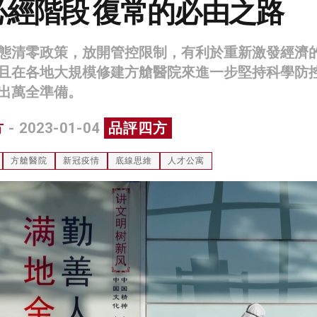
必經階段 復常的必由之路
態清零政策，放開管控限制，有利於重新激發經濟
且在各地大規模修建方艙醫院來進一步堅持科學防
出萬全準備。
方
- 2023-01-04
品評四方
方艙醫院
新冠疫情
底線思維
人才公寓