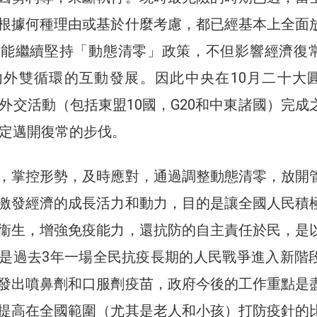
根據何種理由或基於什麼考慮，都已經基本上全面
可能繼續堅持「動態清零」政策，不但影響經濟復
內外雙循環的互動發展。因此中央在10月二十大
輪外交活動（包括東盟10國，G20和中東諸國）完成
決定邁開復常的步伐。
，掌控形勢，及時應對，通過調整動態清零，放開
激發經濟的成長活力和動力，目的是讓全國人民積
衞生，增強免疫能力，還抗防的自主責任於民，是
是過去3年一場全民抗疫長期的人民戰爭進入新階
發出噴鼻劑和口服劑疫苗，政府今後的工作重點是
提高在全國範圍（尤其是老人和小孩）打防疫針的