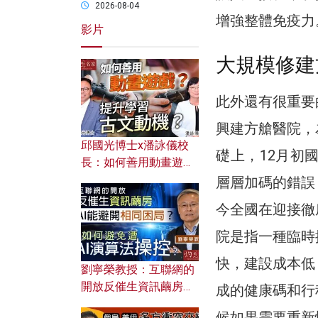
2026-08-04
增強整體免疫力
影片
大規模修建
此外還有很重要
興建方艙醫院，
邱國光博士x潘詠儀校
礎上，12月初
長：如何善用動畫遊戲
提升學習古文動機？
層層加碼的錯誤
今全國在迎接徹
院是指一種臨時
快，建設成本低
劉寧榮教授：互聯網的
開放反催生資訊繭房，
成的健康碼和行
AI能避開相同困局？如
候如果需要重新