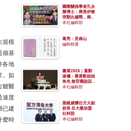
國際關係學者孔永
樂博士：將美伊衝
突類比越戰，兩者
有何異同？中國崛
本社編輯部
起能否為全球格局
發揮穩定效用？
葛亮：見南山
大規模
編輯精選
這個基
停各地
書展2026｜葉劉
常。如
淑儀：最喜歡姐姐
角色 無官職說話
方艙醫
包袱少
本社編輯部
造速度
梁鏡威獲任方大副
圍已建
校長 呂大樂加盟
社科院
什麼時
本社編輯部