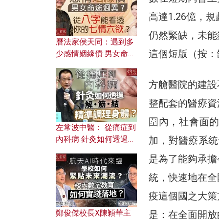
高達1.26億
仍然緊缺，未能
曆法家侯天同：遇到多
這個短版（按：
少感情姻緣債 男女命途
迥異？ 從八字能看透你
的七情六欲？
方艙醫院的建設
整配套的醫療資
圍內，社會面
左常波中醫： 從痛症到
內科病 針灸如何透過解
加，對醫療系統
筋結 精準調理身體？
是為了能夠承擔
統，快速地在全
疫這個國之大策
鄭俊傑校長X陳穎華主
是：在全面開放