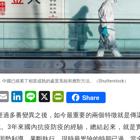
，中國已積累了相當成熟的處置系統和應對方法。（Shutterstock）
pp
eChat
Email
LinkedIn
Line
X
PrintFriendly
Share
經過多番變異之後，如今最重要的兩個特徵就是傳
減。3年來國內抗疫防疫的經驗，總結起來，就是
因勢利導，果斷執行。現時最兇險的時期已過，當