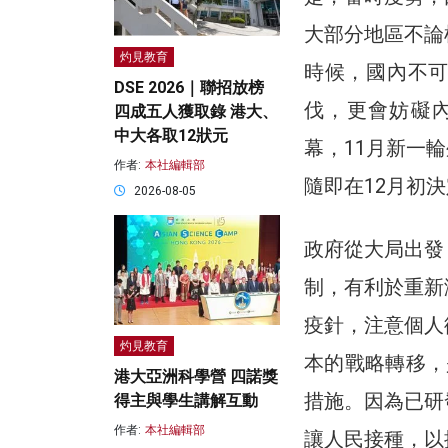
大部分地區不論
灼見教育
時候，國內不
DSE 2026｜聯招放榜
伐，更會妨礙
四成五人獲取錄 港大、
中大各取12狀元
幕，11月新一
作者:
本社編輯部
隨即在12月初
2026-08-05
政府從大局出發
制，有利於重新
疫針，注意個人
灼見教育
本的戰略轉移，
港大亞洲科學營 四諾獎
措施。因為已研
得主與學生講解互動
作者:
本社編輯部
讓人民接種，以