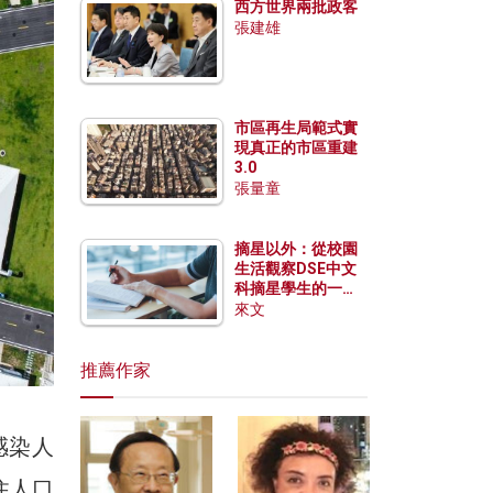
西方世界兩批政客
張建雄
市區再生局範式實
現真正的市區重建
3.0
張量童
摘星以外：從校園
生活觀察DSE中文
科摘星學生的一點
特質
來文
推薦作家
感染人
住人口