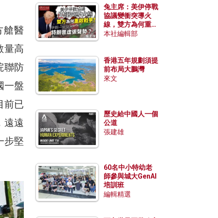
兔主席：美伊停戰
協議變衝突導火
線，雙方為何重啟
方艙醫
戰爭？伊朗一早洞
本社編輯部
悉特朗普虛張聲
數量高
勢？
香港五年規劃須提
院聯防
前布局大鵬灣
來文
國一盤
目前已
歷史給中國人一個
，遠遠
公道
張建雄
一步堅
60名中小特幼老
師參與城大GenAI
培訓班
編輯精選