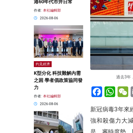
港60年代市井日常
作者:
本社編輯部
2026-08-06
灼見經濟
K型分化 科技難解內需
過去3年
之困 學者倡政策協同發
力
Facebook
WhatsA
W
作者:
本社編輯部
2026-08-06
新冠病毒3年來
強和殺傷力大
是，審時度勢，