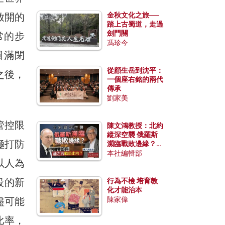
放開的
金秋文化之旅──
踏上古蜀道，走過
劍門關
常的步
馮珍今
圓滿閉
從顧生岳到沈平：
之後，
一個座右銘的兩代
傳承
劉家美
管控限
陳文鴻教授：北約
縱深空襲 俄羅斯
極打防
瀕臨戰敗邊緣？中
國零部件能左右戰
本社編輯部
以人為
局走向？
段的新
行為不檢 培育教
化才能治本
盡可能
陳家偉
比率，