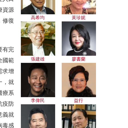
療資源
高希均
黃珍妮
，修復
要有完
張建雄
廖書蘭
全國範
需求增
一，就
醫療系
李偉民
益行
抗疫防
意義就
病毒感