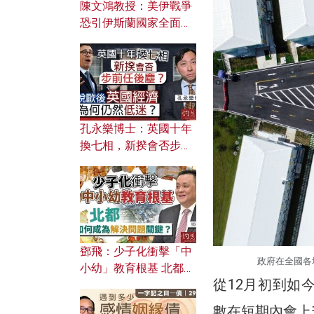
陳文鴻教授：美伊戰爭
恐引伊斯蘭國家全面反
撲？ 俄羅斯欲聯合伊朗
對付北約美國？
孔永樂博士：英國十年
換七相，新揆會否步前
任後塵？脫歐後英國經
濟為何仍然低迷？
鄧飛：少子化衝擊「中
政府在全國各地
小幼」教育根基 北都如
從12月初到如
何成為解決問題關鍵？
數在短期內會上