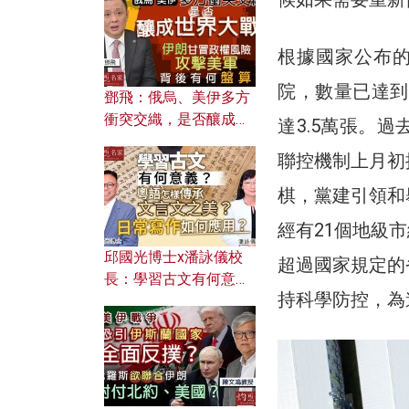
何避免遭AI演算法操
控？
根據國家公布
院，數量已達到
鄧飛：俄烏、美伊多方
衝突交織，是否釀成世
達3.5萬張。
界大戰？ 伊朗甘冒政權
聯控機制上月初
風險攻擊美軍，背後有
何盤算？
棋，黨建引領和
經有21個地級
邱國光博士x潘詠儀校
超過國家規定的
長：學習古文有何意
持科學防控，為
義？ 粵語怎樣傳承文言
文之美？ 日常寫作如何
應用？