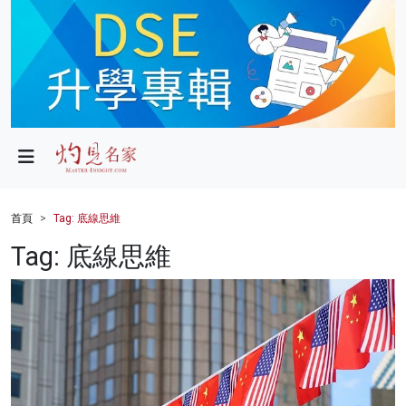
政局
教育
文化
財經
首頁
Tag: 底線思維
生活
Tag: 底線思維
健康
商業
科技
影片