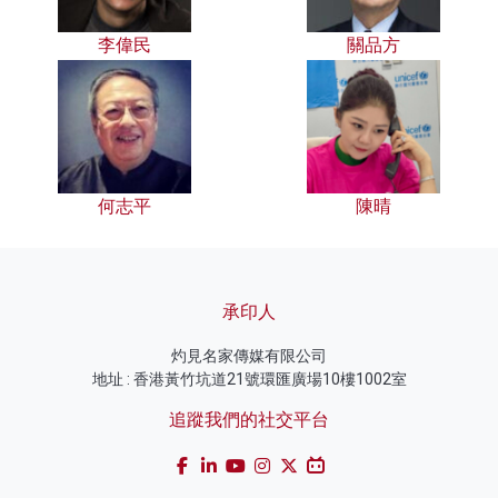
李偉民
關品方
何志平
陳晴
承印人
灼見名家傳媒有限公司
地址 : 香港黃竹坑道21號環匯廣場10樓1002室
追蹤我們的社交平台