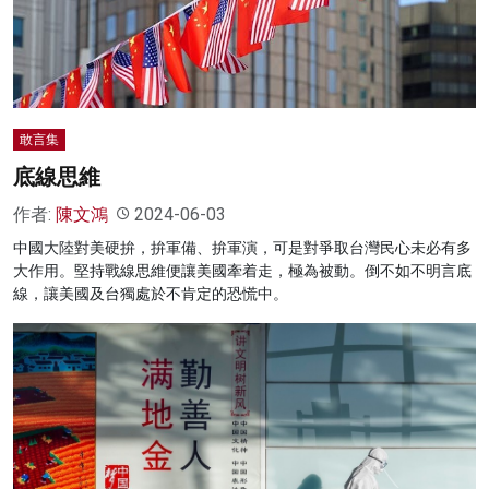
名家榜
灼見活動
關於我們
敢言集
底線思維
作者:
陳文鴻
2024-06-03
中國大陸對美硬拚，拚軍備、拚軍演，可是對爭取台灣民心未必有多
大作用。堅持戰線思維便讓美國牽着走，極為被動。倒不如不明言底
線，讓美國及台獨處於不肯定的恐慌中。