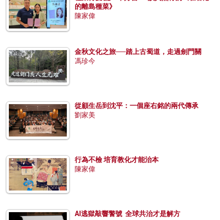
的離島種菜》
陳家偉
金秋文化之旅──踏上古蜀道，走過劍門關
馮珍今
從顧生岳到沈平：一個座右銘的兩代傳承
劉家美
行為不檢 培育教化才能治本
陳家偉
AI逃獄敲響警號 全球共治才是解方