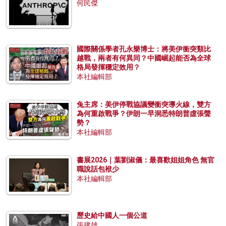
何民傑
國際關係學者孔永樂博士：將美伊衝突類比
越戰，兩者有何異同？中國崛起能否為全球
格局發揮穩定效用？
本社編輯部
兔主席：美伊停戰協議變衝突導火線，雙方
為何重啟戰爭？伊朗一早洞悉特朗普虛張聲
勢？
本社編輯部
書展2026｜葉劉淑儀：最喜歡姐姐角色 無官
職說話包袱少
本社編輯部
歷史給中國人一個公道
張建雄