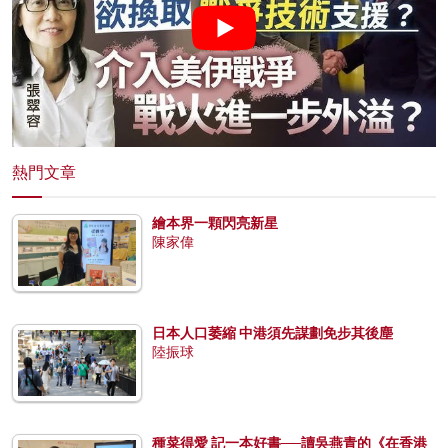
熱門文章
繪本界一顆閃亮新星
陳家偉
日本人口萎縮 中港須先謀劃免步其後塵
陸振球
種菜得愛 記一本好書──讀吳燕青的《在香港