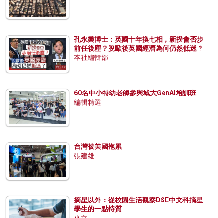
孔永樂博士：英國十年換七相，新揆會否步
前任後塵？脫歐後英國經濟為何仍然低迷？
本社編輯部
60名中小特幼老師參與城大GenAI培訓班
編輯精選
台灣被美國拖累
張建雄
摘星以外：從校園生活觀察DSE中文科摘星
學生的一點特質
來文