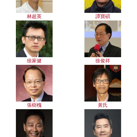
林超英
譚寶碩
徐家健
徐俊祥
張樹槐
黃氏