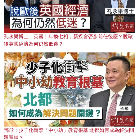
孔永樂博士：英國十年換七相，新揆會否步前任後塵？脫歐
後英國經濟為何仍然低迷？
鄧飛：少子化衝擊「中小幼」教育根基 北都如何成為解決問
題關鍵？