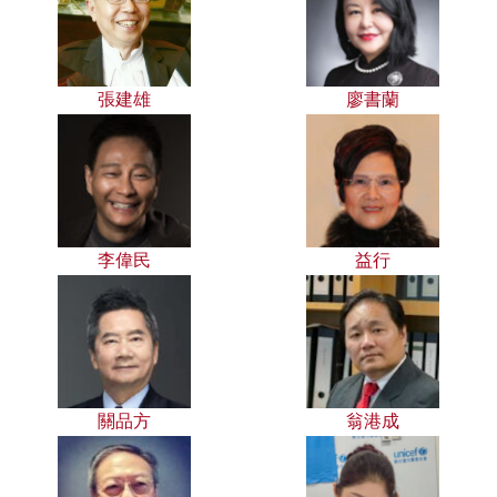
張建雄
廖書蘭
李偉民
益行
關品方
翁港成