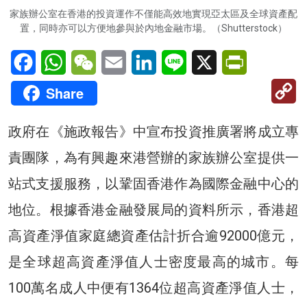
家族辦公室在香港的投資運作不僅能高效地實現亞太區及全球資產配
置，同時亦可以方便地參與於內地金融市場。（Shutterstock）
Facebook
WhatsApp
WeChat
Email
LinkedIn
Line
X
PrintFriendl
C
Share
Li
政府在《施政報告》中宣布投資推廣署將成立專
責團隊，為有興趣來港營辦的家族辦公室提供一
站式支援服務，以鞏固香港作為國際金融中心的
地位。根據香港金融發展局的資料所示，香港超
高資產淨值家庭總資產估計折合逾92000億元，
是全球超高資產淨值人士密度最高的城市。每
100萬名成人中便有1364位超高資產淨值人士，