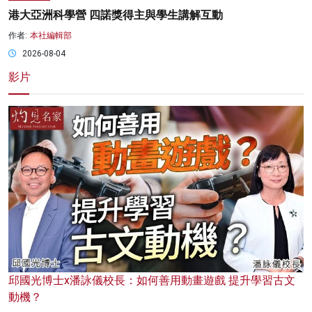
港大亞洲科學營 四諾獎得主與學生講解互動
作者:
本社編輯部
2026-08-04
影片
邱國光博士x潘詠儀校長：如何善用動畫遊戲 提升學習古文
動機？