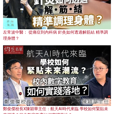
左常波中醫： 從痛症到內科病 針灸如何透過解筋結 精準調
理身體？
鄭俊傑校長X陳穎華主任：航天AI時代來臨 學校如何緊貼未