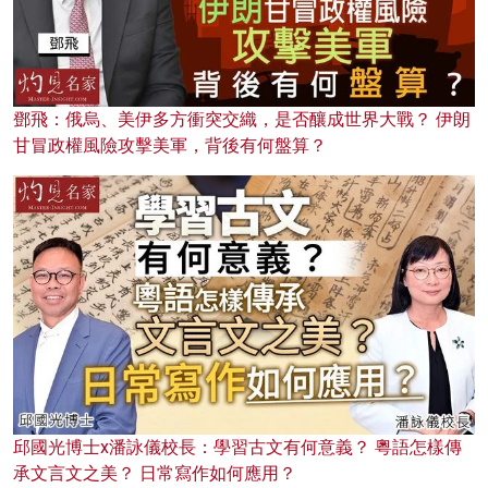
鄧飛：俄烏、美伊多方衝突交織，是否釀成世界大戰？ 伊朗
甘冒政權風險攻擊美軍，背後有何盤算？
邱國光博士x潘詠儀校長：學習古文有何意義？ 粵語怎樣傳
承文言文之美？ 日常寫作如何應用？