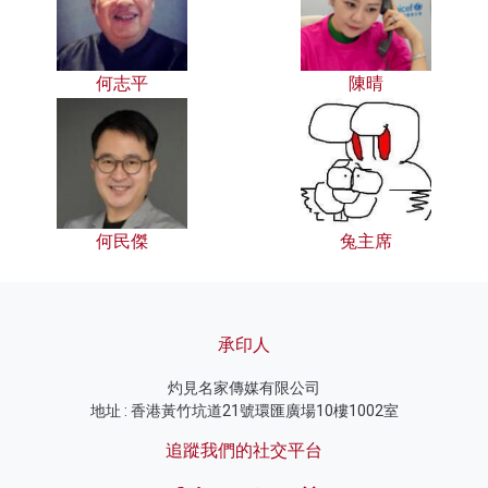
何志平
陳晴
何民傑
兔主席
承印人
灼見名家傳媒有限公司
地址 : 香港黃竹坑道21號環匯廣場10樓1002室
追蹤我們的社交平台