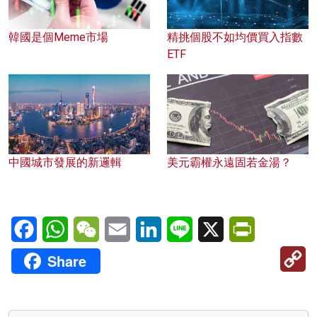
韓國是個Meme市場
精挑個股不如均價買入指數
ETF
中國城市發展的新邏輯
美元霸權永遠固若金湯？
Facebook
WhatsApp
WeChat
Email
LinkedIn
Line
X
PrintFriendl
C
Share
Li