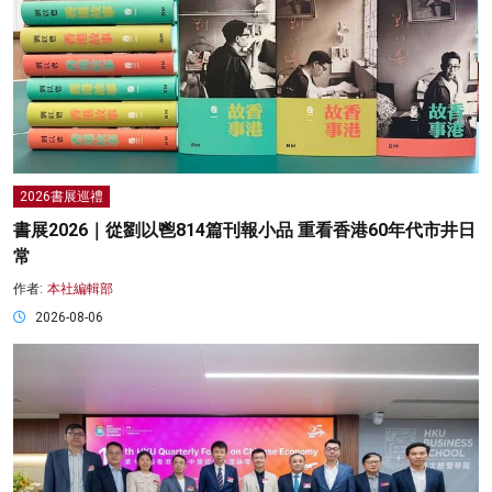
2026書展巡禮
書展2026｜從劉以鬯814篇刊報小品 重看香港60年代市井日
常
作者:
本社編輯部
2026-08-06