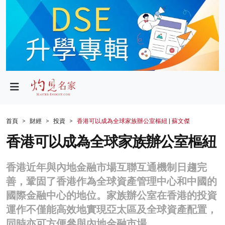
政局
教育
文化
財經
首頁
財經
投資
香港可以成為全球家族辦公室樞紐 | 蘇文傑
生活
香港可以成為全球家族辦公室樞紐
健康
香港近年與內地金融市場互聯互通機制日趨完
商業
善，鞏固了香港作為全球資產管理中心和中國的
國際金融中心的地位。家族辦公室在香港的投資
科技
運作不僅能高效地實現亞太區及全球資產配置，
影片
同時亦可方便參與內地金融市場。