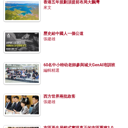
香港五年規劃須提前布局大鵬灣
來文
歷史給中國人一個公道
張建雄
60名中小特幼老師參與城大GenAI培訓班
編輯精選
西方世界兩批政客
張建雄
市區再生局範式實現真正的市區重建3.0