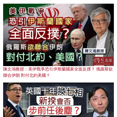
陳文鴻教授：美伊戰爭恐引伊斯蘭國家全面反撲？ 俄羅斯欲
聯合伊朗 對付北約美國？