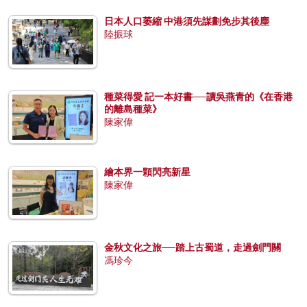
日本人口萎縮 中港須先謀劃免步其後塵
陸振球
種菜得愛 記一本好書──讀吳燕青的《在香港
的離島種菜》
陳家偉
繪本界一顆閃亮新星
陳家偉
金秋文化之旅──踏上古蜀道，走過劍門關
馮珍今