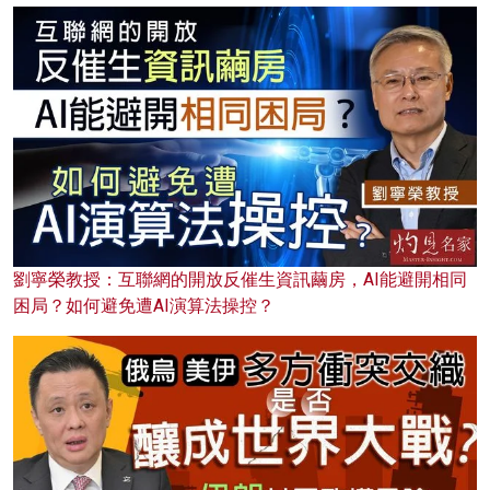
劉寧榮教授：互聯網的開放反催生資訊繭房，AI能避開相同
困局？如何避免遭AI演算法操控？