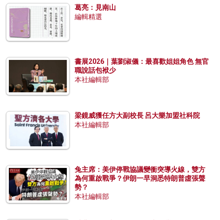
葛亮：見南山
編輯精選
書展2026｜葉劉淑儀：最喜歡姐姐角色 無官
職說話包袱少
本社編輯部
梁鏡威獲任方大副校長 呂大樂加盟社科院
本社編輯部
兔主席：美伊停戰協議變衝突導火線，雙方
為何重啟戰爭？伊朗一早洞悉特朗普虛張聲
勢？
本社編輯部