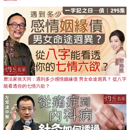
曆法家侯天同：遇到多少感情姻緣債 男女命途迥異？ 從八字
能看透你的七情六欲？