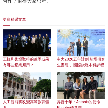
合作？值得大家思考。
更多精采文章
王虹和鄧煜取得的數學成果
中大2026五年計劃 新增研究
有哪些產業應用？
生書院 、國際旗艦本科課程
人工智能將改變高等教育體
昇普十年：Antonia的使命
系
Phoebe的選擇