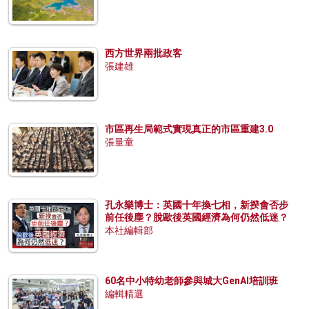
西方世界兩批政客
張建雄
市區再生局範式實現真正的市區重建3.0
張量童
孔永樂博士：英國十年換七相，新揆會否步
前任後塵？脫歐後英國經濟為何仍然低迷？
本社編輯部
60名中小特幼老師參與城大GenAI培訓班
編輯精選