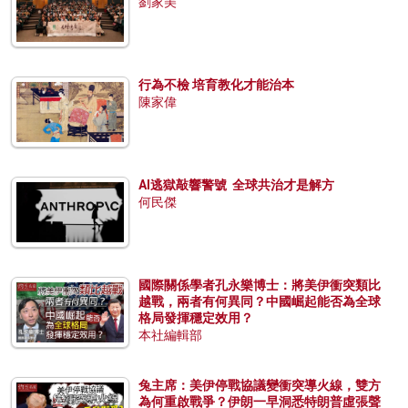
劉家美
行為不檢 培育教化才能治本
陳家偉
AI逃獄敲響警號 全球共治才是解方
何民傑
國際關係學者孔永樂博士：將美伊衝突類比
越戰，兩者有何異同？中國崛起能否為全球
格局發揮穩定效用？
本社編輯部
兔主席：美伊停戰協議變衝突導火線，雙方
為何重啟戰爭？伊朗一早洞悉特朗普虛張聲