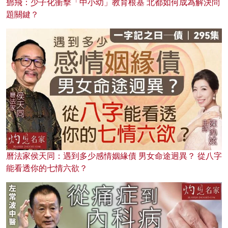
鄧飛：少子化衝擊「中小幼」教育根基 北都如何成為解決問
題關鍵？
曆法家侯天同：遇到多少感情姻緣債 男女命途迥異？ 從八字
能看透你的七情六欲？