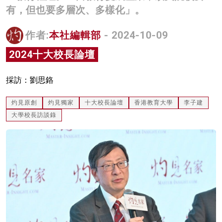
有，但也要多層次、多樣化」。
名家榜
灼見活動
作者:
本社編輯部
- 2024-10-09
2024十大校長論壇
關於我們
採訪：劉思鉻
灼見原創
灼見獨家
十大校長論壇
香港教育大學
李子建
大學校長訪談錄