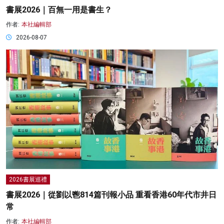
書展2026｜百無一用是書生？
作者:
本社編輯部
2026-08-07
2026書展巡禮
書展2026｜從劉以鬯814篇刊報小品 重看香港60年代市井日
常
作者:
本社編輯部