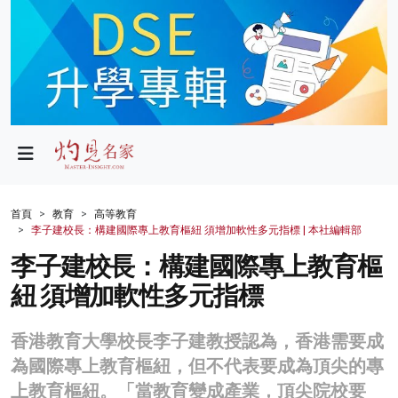
政局
教育
文化
財經
首頁
教育
高等教育
李子建校長：構建國際專上教育樞紐 須增加軟性多元指標 | 本社編輯部
生活
李子建校長：構建國際專上教育樞
健康
紐 須增加軟性多元指標
商業
香港教育大學校長李子建教授認為，香港需要成
科技
為國際專上教育樞紐，但不代表要成為頂尖的專
影片
上教育樞紐。「當教育變成產業，頂尖院校要