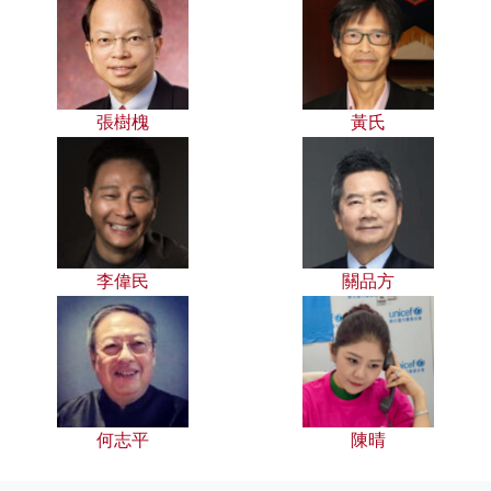
張樹槐
黃氏
李偉民
關品方
何志平
陳晴