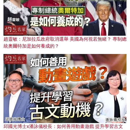
趙靈敏：尼加拉瓜政府取消選舉 美國為何視若無睹？ 專制總
統奧爾特加是如何養成的？
邱國光博士x潘詠儀校長：如何善用動畫遊戲 提升學習古文