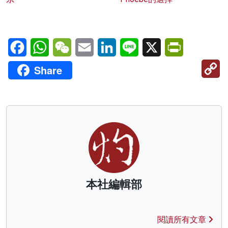
Facebook
WhatsApp
WeChat
Email
LinkedIn
Line
X
PrintFriendl
C
Share
Li
本社編輯部
閱讀所有文章