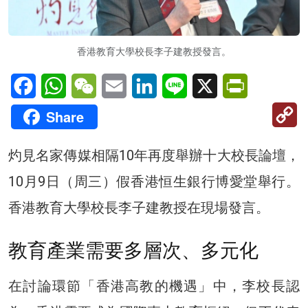
香港教育大學校長李子建教授發言。
Facebook
WhatsApp
WeChat
Email
LinkedIn
Line
X
PrintFriendl
C
Share
Li
灼見名家傳媒相隔10年再度舉辦十大校長論壇，
10月9日（周三）假香港恒生銀行博愛堂舉行。
香港教育大學校長李子建教授在現場發言。
教育產業需要多層次、多元化
在討論環節「香港高教的機遇」中，李校長認