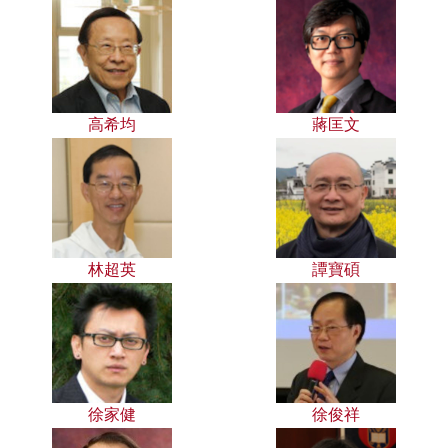
高希均
蔣匡文
林超英
譚寶碩
徐家健
徐俊祥