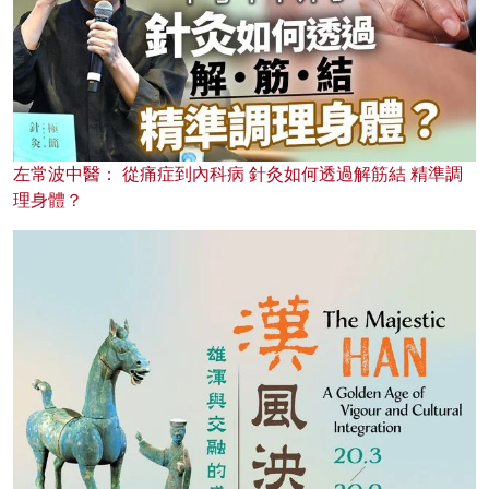
左常波中醫： 從痛症到內科病 針灸如何透過解筋結 精準調
理身體？