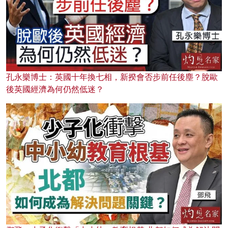
孔永樂博士：英國十年換七相，新揆會否步前任後塵？脫歐
後英國經濟為何仍然低迷？