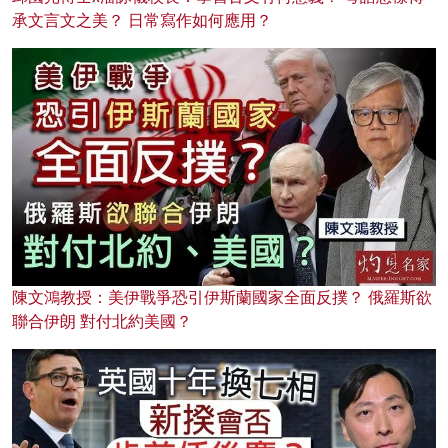
承文言文之美？ 日常寫作如何應用？
陳文鴻教授：美伊戰爭恐引伊斯蘭國家全面反撲？ 俄羅斯欲
聯合伊朗 對付北約美國？