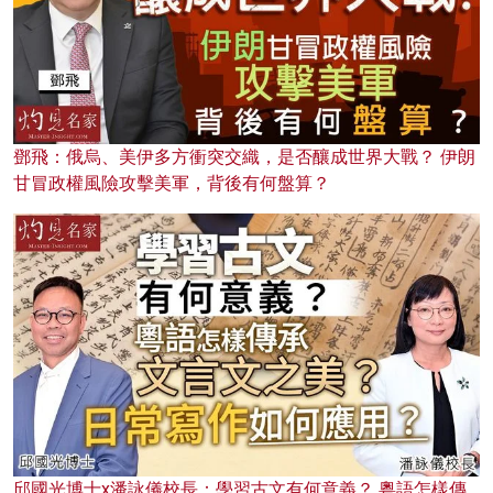
鄧飛：俄烏、美伊多方衝突交織，是否釀成世界大戰？ 伊朗
甘冒政權風險攻擊美軍，背後有何盤算？
邱國光博士x潘詠儀校長：學習古文有何意義？ 粵語怎樣傳