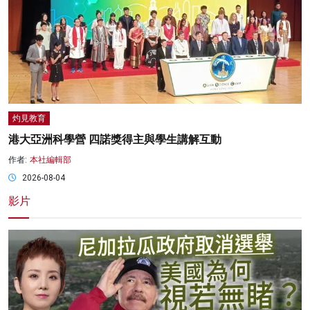
灼見教育
港大亞洲科學營 四諾獎得主與學生講解互動
作者:
本社編輯部
2026-08-04
影片