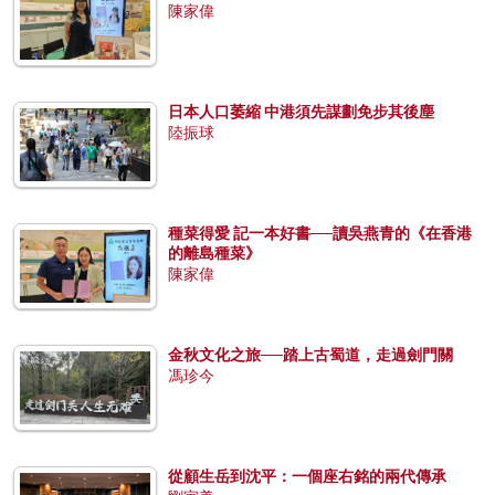
陳家偉
日本人口萎縮 中港須先謀劃免步其後塵
陸振球
種菜得愛 記一本好書──讀吳燕青的《在香港
的離島種菜》
陳家偉
金秋文化之旅──踏上古蜀道，走過劍門關
馮珍今
從顧生岳到沈平：一個座右銘的兩代傳承