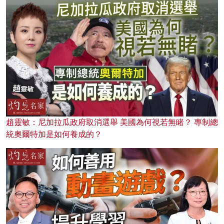
趙靈敏：尼加拉瓜政府取消選舉 美國為何視若無睹？ 專制總
統奧爾特加是如何養成的？