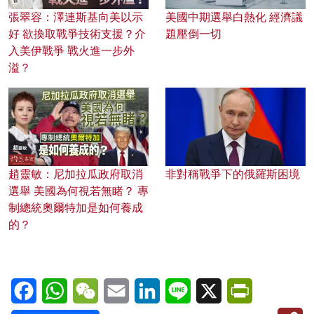
張翠容：澤連斯基向美以示
美國中期選舉白熱化 經濟議
好 欲換取戰爭技術支援？介
題壓倒一切
入美伊戰爭 戰火進一步外
溢？
趙靈敏：尼加拉瓜政府取消
非對稱戰爭下的俄羅斯困境
選舉 美國為何視若無睹？ 專
制總統奧爾特加是如何養成
的？
Facebook
WhatsApp
WeChat
Email
LinkedIn
Line
X
PrintFriendl
C