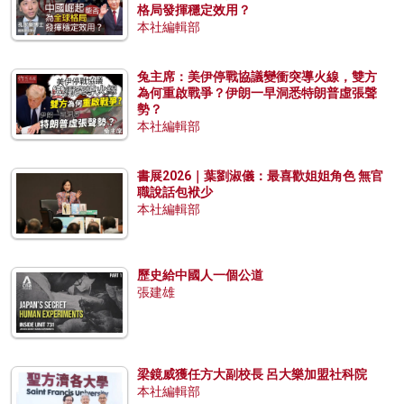
格局發揮穩定效用？
本社編輯部
兔主席：美伊停戰協議變衝突導火線，雙方
為何重啟戰爭？伊朗一早洞悉特朗普虛張聲
勢？
本社編輯部
書展2026｜葉劉淑儀：最喜歡姐姐角色 無官
職說話包袱少
本社編輯部
歷史給中國人一個公道
張建雄
梁鏡威獲任方大副校長 呂大樂加盟社科院
本社編輯部