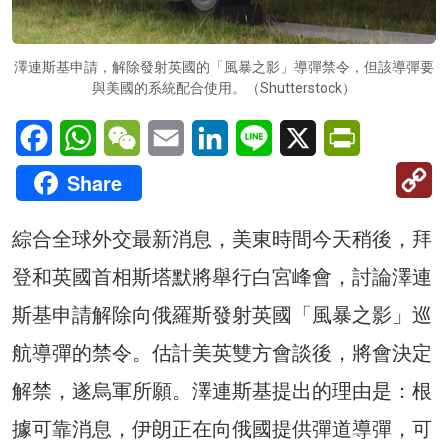
澤連斯基申請，解除發射英國的「風暴之影」導彈禁令，但該導彈要
與美國的系統配合使用。（Shutterstock）
Facebook
WhatsApp
WeChat
Email
LinkedIn
Line
X
PrintFriendl
C
Share
Li
綜合全球外交最新消息，美東時間今天稍後，拜
登和英國首相斯塔默將舉行白宮峰會，討論澤連
斯基申請解除向俄羅斯發射英國「風暴之影」巡
航導彈的禁令。估計美英雙方會談後，將會決定
解禁，遂烏軍所願。澤連斯基提出的理由是：根
據可靠消息，伊朗正在向俄國提供彈道導彈，可