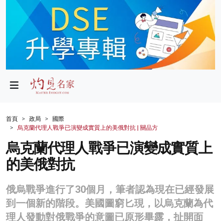
政局
教育
文化
財經
首頁
政局
國際
烏克蘭代理人戰爭已演變成實質上的美俄對抗 | 關品方
生活
烏克蘭代理人戰爭已演變成實質上
健康
的美俄對抗
商業
俄烏戰爭進行了30個月，筆者認為現在已經發展
科技
到一個新的階段。美國圖窮匕現，以烏克蘭為代
影片
理人發動對俄戰爭的意圖已原形畢露，扯開面