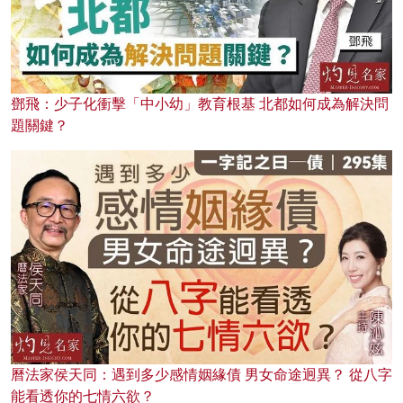
鄧飛：少子化衝擊「中小幼」教育根基 北都如何成為解決問
題關鍵？
曆法家侯天同：遇到多少感情姻緣債 男女命途迥異？ 從八字
能看透你的七情六欲？