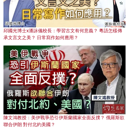
邱國光博士x潘詠儀校長：學習古文有何意義？ 粵語怎樣傳
承文言文之美？ 日常寫作如何應用？
陳文鴻教授：美伊戰爭恐引伊斯蘭國家全面反撲？ 俄羅斯欲
聯合伊朗 對付北約美國？