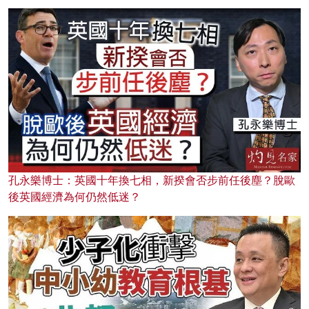
孔永樂博士：英國十年換七相，新揆會否步前任後塵？脫歐
後英國經濟為何仍然低迷？