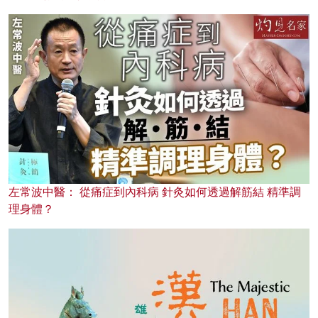
左常波中醫： 從痛症到內科病 針灸如何透過解筋結 精準調
理身體？