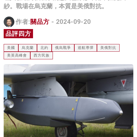
紗。戰場在烏克蘭，本質是美俄對抗。
名家榜
灼見活動
作者:
關品方
- 2024-09-20
品評四方
關於我們
美國
烏克蘭
北約
俄烏戰爭
巡航導彈
美俄對抗
美英高峰會
西方民族