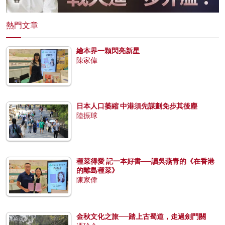
熱門文章
繪本界一顆閃亮新星
陳家偉
日本人口萎縮 中港須先謀劃免步其後塵
陸振球
種菜得愛 記一本好書──讀吳燕青的《在香港
的離島種菜》
陳家偉
金秋文化之旅──踏上古蜀道，走過劍門關