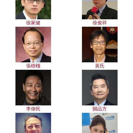
徐家健
徐俊祥
張樹槐
黃氏
李偉民
關品方