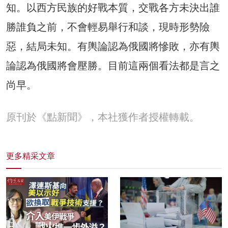
知。以西方民族的好戰本質，交戰各方未決出誰
勝誰負之前，不會輕易舉行和談，現時形勢險
惡，結局未知。有輿論認為俄國將慘敗，亦有輿
論認為俄國將會壓勝。目前這兩個看法都是言之
尚早。
原刊於《點新聞》，本社獲作者授權轉載。
更多精采文章