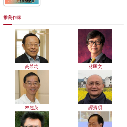
推薦作家
高希均
蔣匡文
林超英
譚寶碩