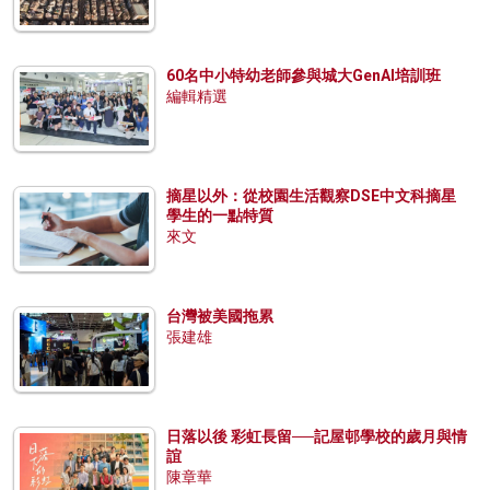
60名中小特幼老師參與城大GenAI培訓班
編輯精選
摘星以外：從校園生活觀察DSE中文科摘星
學生的一點特質
來文
台灣被美國拖累
張建雄
日落以後 彩虹長留──記屋邨學校的歲月與情
誼
陳章華