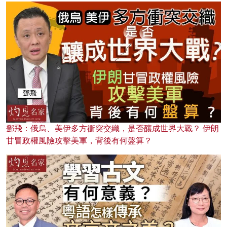
鄧飛：俄烏、美伊多方衝突交織，是否釀成世界大戰？ 伊朗
甘冒政權風險攻擊美軍，背後有何盤算？