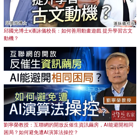
邱國光博士x潘詠儀校長：如何善用動畫遊戲 提升學習古文
動機？
劉寧榮教授：互聯網的開放反催生資訊繭房，AI能避開相同
困局？如何避免遭AI演算法操控？