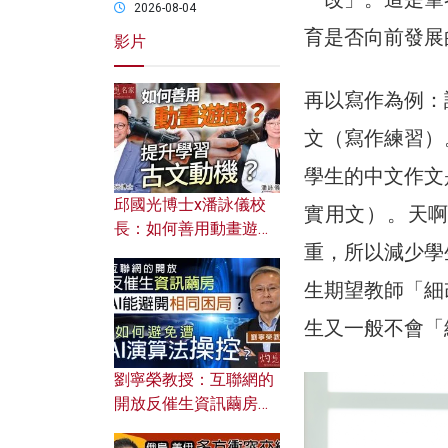
2026-08-04
育是否向前發展
影片
再以寫作為例：
文（寫作練習）
學生的中文作文
邱國光博士x潘詠儀校
實用文）。天
長：如何善用動畫遊戲
重，所以減少學
提升學習古文動機？
生期望教師「細
生又一般不會「
劉寧榮教授：互聯網的
開放反催生資訊繭房，
AI能避開相同困局？如