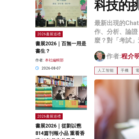
科技的
最新出現的Ch
作、分析、論證
2026書展巡禮
麼？對「考試」
書展2026｜百無一用是
書生？
作者:
程介
作者:
本社編輯部
2026-08-07
人工智能
手機
2026書展巡禮
書展2026｜從劉以鬯
814篇刊報小品 重看香