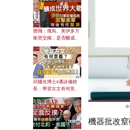
何避免遭AI演算法操
控？
鄧飛：俄烏、美伊多方
衝突交織，是否釀成世
界大戰？ 伊朗甘冒政權
風險攻擊美軍，背後有
何盤算？
邱國光博士x潘詠儀校
長：學習古文有何意
義？ 粵語怎樣傳承文言
文之美？ 日常寫作如何
學
應用？
機器批改窒