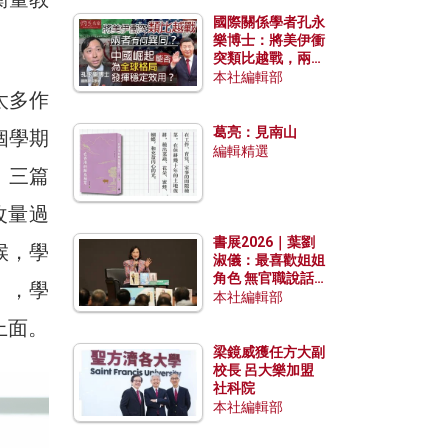
國際關係學者孔永
樂博士：將美伊衝
突類比越戰，兩者
有何異同？中國崛
本社編輯部
起能否為全球格局
太多作
發揮穩定效用？
葛亮：見南山
個學期
編輯精選
、三篇
改量過
書展2026｜葉劉
候，學
淑儀：最喜歡姐姐
角色 無官職說話
」，學
包袱少
本社編輯部
上面。
梁鏡威獲任方大副
校長 呂大樂加盟
社科院
本社編輯部