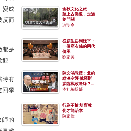
，變成
金秋文化之旅──
踏上古蜀道，走過
技反而
劍門關
馮珍今
從顧生岳到沈平：
一個座右銘的兩代
數都是
傳承
劉家美
歡迎。
陳文鴻教授：北約
當時有
縱深空襲 俄羅斯
瀕臨戰敗邊緣？中
交回學
國零部件能左右戰
本社編輯部
局走向？
。
行為不檢 培育教
化才能治本
陳家偉
教師的
衡量教