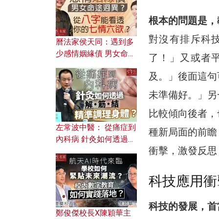
根本的問題是，
對沒有排斥科
曆法家侯天同：遇到多
少感情姻緣債 男女命途
了！」又或者
迥異？ 從八字能看透你
及。」後面這句
的七情六欲？
未準備好。」另
比較傾向後者，
左常波中醫： 從痛症到
種新局面的前瞻
內科病 針灸如何透過解
衝擊，激發反思
筋結 精準調理身體？
科技應用衝
科技的發展，首
鄭俊傑校長X陳穎華主