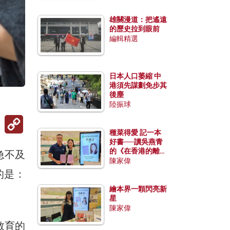
雄關漫道：把遙遠
的歷史拉到眼前
編輯精選
日本人口萎縮 中
港須先謀劃免步其
後塵
陸振球
Copy
Link
種菜得愛 記一本
好書──讀吳燕青
的《在香港的離島
急不及
種菜》
陳家偉
的是：
繪本界一顆閃亮新
星
陳家偉
教育的