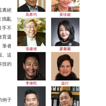
這裏絕
高希均
黃珍妮
來搗亂
措手不
教育還
」筆者
張建雄
廖書蘭
面。這
科技的
李偉民
益行
的例子