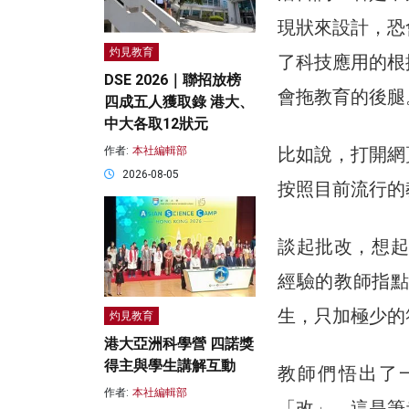
現狀來設計，恐
灼見教育
了科技應用的根
DSE 2026｜聯招放榜
會拖教育的後腿
四成五人獲取錄 港大、
中大各取12狀元
比如說，打開網
作者:
本社編輯部
2026-08-05
按照目前流行的
談起批改，想起
經驗的教師指點
生，只加極少的
灼見教育
港大亞洲科學營 四諾獎
得主與學生講解互動
教師們悟出了
作者:
本社編輯部
「改」。這是筆