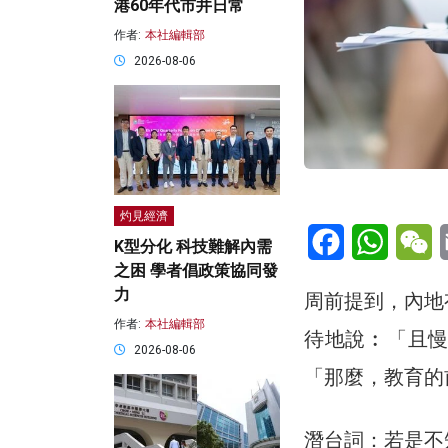
港60年代市井日常
作者:
本社編輯部
2026-08-06
灼見經濟
Facebook
WhatsA
W
K型分化 科技難解內需
之困 學者倡政策協同發
力
周前提到，內地
作者:
本社編輯部
待地說︰「且
2026-08-06
「那麼，教育的
潛台詞：若是不