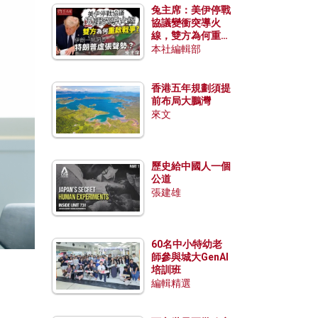
兔主席：美伊停戰
協議變衝突導火
線，雙方為何重啟
戰爭？伊朗一早洞
本社編輯部
悉特朗普虛張聲
勢？
香港五年規劃須提
前布局大鵬灣
來文
歷史給中國人一個
公道
張建雄
60名中小特幼老
師參與城大GenAI
培訓班
編輯精選