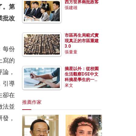
西方世界兩批政客
了。第
張建雄
業批改
。
市區再生局範式實
現真正的市區重建
3.0
；每份
張量童
上寫的
摘星以外：從校園
評論，
生活觀察DSE中文
科摘星學生的一點
，引導
特質
來文
生卻在
推薦作家
做法並
研發，