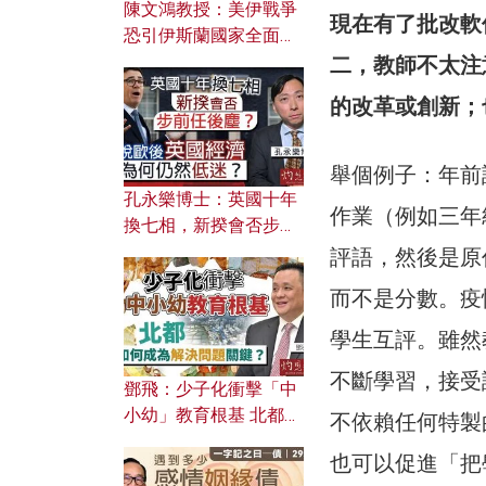
陳文鴻教授：美伊戰爭
現在有了批改軟
恐引伊斯蘭國家全面反
撲？ 俄羅斯欲聯合伊朗
二，教師不太注
對付北約美國？
的改革或創新；
舉個例子：年前
孔永樂博士：英國十年
作業（例如三年
換七相，新揆會否步前
任後塵？脫歐後英國經
評語，然後是原
濟為何仍然低迷？
而不是分數。疫
學生互評。雖然
不斷學習，接受
鄧飛：少子化衝擊「中
小幼」教育根基 北都如
不依賴任何特製
何成為解決問題關鍵？
也可以促進「把