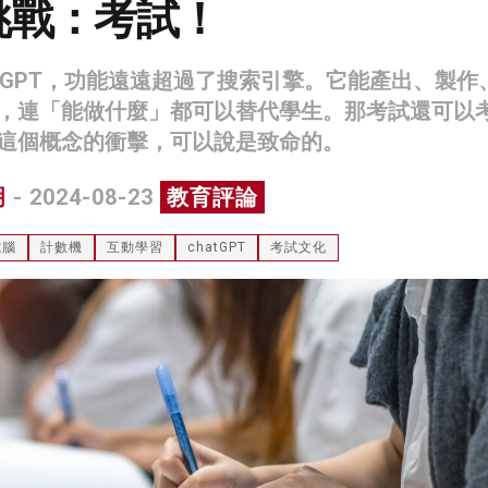
挑戰：考試！
atGPT，功能遠遠超過了搜索引擎。它能產出、製作
，連「能做什麼」都可以替代學生。那考試還可以
這個概念的衝擊，可以說是致命的。
明
- 2024-08-23
教育評論
電腦
計數機
互動學習
chatGPT
考試文化