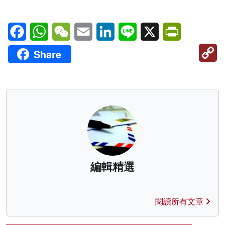
Facebook
WhatsApp
WeChat
Email
LinkedIn
Line
X
PrintFriendl
C
Share
Li
編輯精選
閱讀所有文章