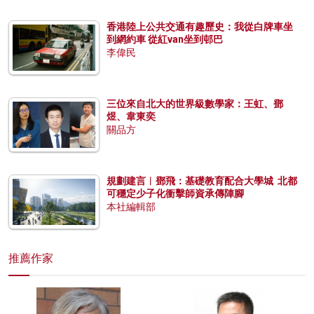
香港陸上公共交通有趣歷史：我從白牌車坐
到網約車 從紅van坐到邨巴
李偉民
三位來自北大的世界級數學家：王虹、鄧
煜、韋東奕
關品方
規劃建言︱鄧飛：基礎教育配合大學城 北都
可穩定少子化衝擊師資承傳陣腳
本社編輯部
推薦作家