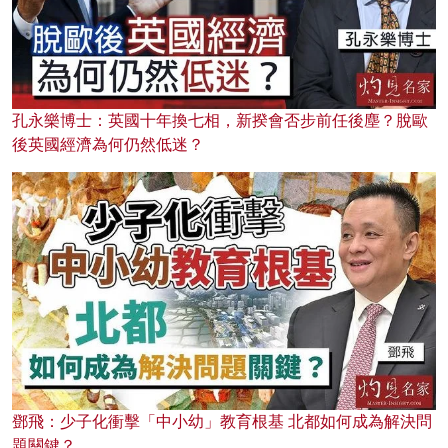
孔永樂博士：英國十年換七相，新揆會否步前任後塵？脫歐
後英國經濟為何仍然低迷？
鄧飛：少子化衝擊「中小幼」教育根基 北都如何成為解決問
題關鍵？