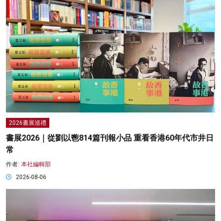
2026書展巡禮
書展2026｜從劉以鬯814篇刊報小品 重看香港60年代市井日
常
作者:
本社編輯部
2026-08-06