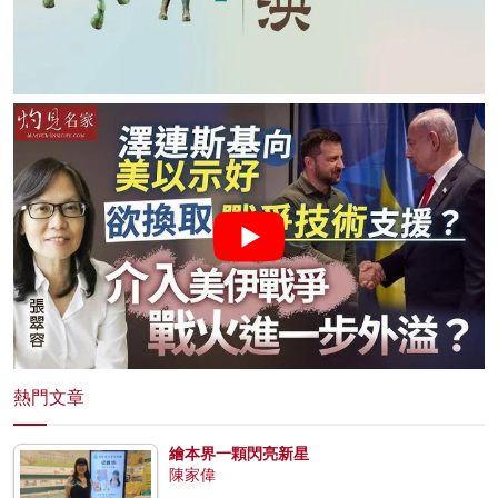
熱門文章
繪本界一顆閃亮新星
陳家偉