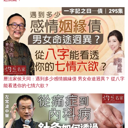
曆法家侯天同：遇到多少感情姻緣債 男女命途迥異？ 從八字
能看透你的七情六欲？