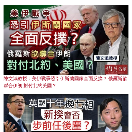
陳文鴻教授：美伊戰爭恐引伊斯蘭國家全面反撲？ 俄羅斯欲
聯合伊朗 對付北約美國？