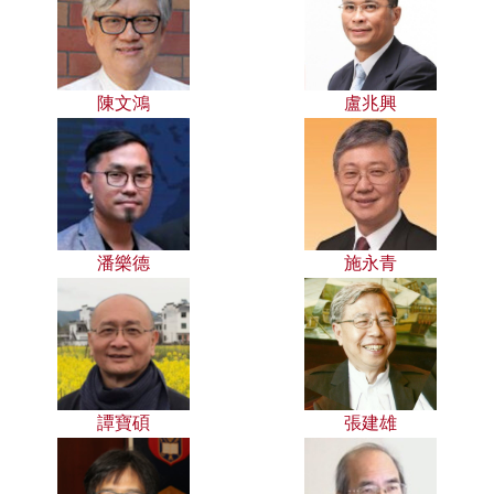
陳文鴻
盧兆興
潘樂德
施永青
譚寶碩
張建雄