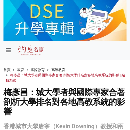
政局
教育
文化
財經
首頁
教育
國際教育
高等教育
梅彥昌：城大學者與國際專家合著 剖析大學排名對各地高教系統的影響 | 編
生活
輯精選
梅彥昌：城大學者與國際專家合著
健康
剖析大學排名對各地高教系統的影
商業
響
科技
香港城市大學唐寧（Kevin Downing）教授和兩
影片