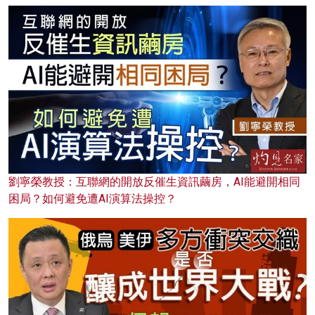
劉寧榮教授：互聯網的開放反催生資訊繭房，AI能避開相同
困局？如何避免遭AI演算法操控？