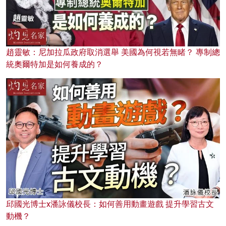
趙靈敏：尼加拉瓜政府取消選舉 美國為何視若無睹？ 專制總
統奧爾特加是如何養成的？
邱國光博士x潘詠儀校長：如何善用動畫遊戲 提升學習古文
動機？