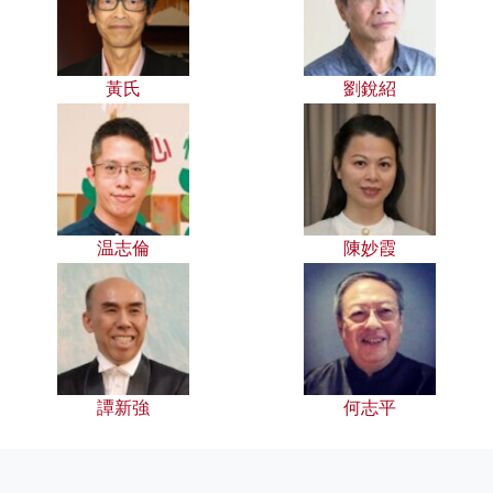
黃氏
劉銳紹
温志倫
陳妙霞
譚新強
何志平