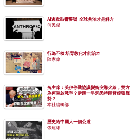
AI逃獄敲響警號 全球共治才是解方
何民傑
行為不檢 培育教化才能治本
陳家偉
兔主席：美伊停戰協議變衝突導火線，雙方
為何重啟戰爭？伊朗一早洞悉特朗普虛張聲
勢？
本社編輯部
歷史給中國人一個公道
張建雄