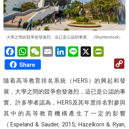
大學之間的競爭愈發激烈，這已是公認的事實。（Shutterstock）
Facebook
WhatsApp
WeChat
Email
LinkedIn
Line
X
PrintFriendl
C
Share
Li
隨着高等教育排名系統（HERS）的興起和發
展，大學之間的競爭愈發激烈，這已是公認的事
實。許多學者認為，HERS及其年度排名對參與
其中的高等教育機構產生了一定的影響
（Espeland & Sauder, 2015; Hazelkorn & Ryan,