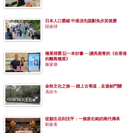
日本人口萎縮 中港須先謀劃免步其後塵
陸振球
種菜得愛 記一本好書──讀吳燕青的《在香港
的離島種菜》
陳家偉
金秋文化之旅──踏上古蜀道，走過劍門關
馮珍今
從顧生岳到沈平：一個座右銘的兩代傳承
劉家美