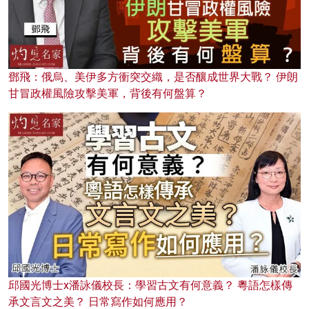
鄧飛：俄烏、美伊多方衝突交織，是否釀成世界大戰？ 伊朗
甘冒政權風險攻擊美軍，背後有何盤算？
邱國光博士x潘詠儀校長：學習古文有何意義？ 粵語怎樣傳
承文言文之美？ 日常寫作如何應用？