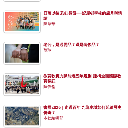
日落以後 彩虹長留──記屋邨學校的歲月與情
誼
陳章華
老公，是必需品？還是奢侈品？
范玲
教育軟實力賦能港五年規劃 建構全面國際教
育樞紐
陳偉倫
書展2026｜走過百年 九龍寨城如何延續歷史
傳奇？
本社編輯部