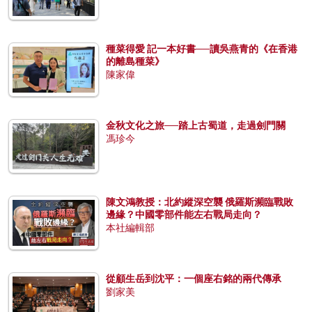
種菜得愛 記一本好書──讀吳燕青的《在香港
的離島種菜》
陳家偉
金秋文化之旅──踏上古蜀道，走過劍門關
馮珍今
陳文鴻教授：北約縱深空襲 俄羅斯瀕臨戰敗
邊緣？中國零部件能左右戰局走向？
本社編輯部
從顧生岳到沈平：一個座右銘的兩代傳承
劉家美