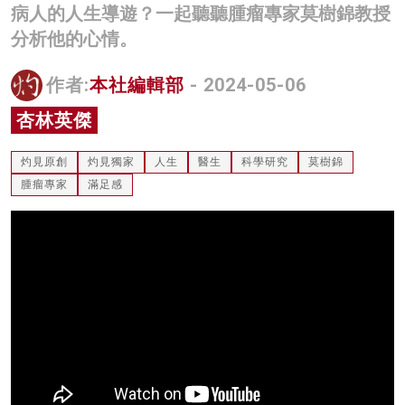
病人的人生導遊？一起聽聽腫瘤專家莫樹錦教授
名家榜
分析他的心情。
灼見活動
作者:
本社編輯部
- 2024-05-06
關於我們
杏林英傑
灼見原創
灼見獨家
人生
醫生
科學研究
莫樹錦
腫瘤專家
滿足感