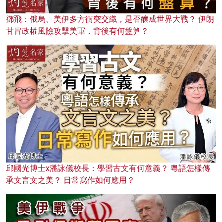
鄧飛：俄烏、美伊多方衝突交織，是否釀成世界大戰？ 伊朗
甘冒政權風險攻擊美軍，背後有何盤算？
邱國光博士x潘詠儀校長：學習古文有何意義？ 粵語怎樣傳
承文言文之美？ 日常寫作如何應用？