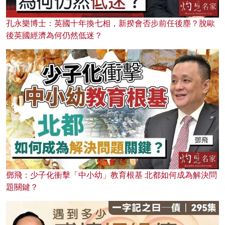
孔永樂博士：英國十年換七相，新揆會否步前任後塵？脫歐
後英國經濟為何仍然低迷？
鄧飛：少子化衝擊「中小幼」教育根基 北都如何成為解決問
題關鍵？