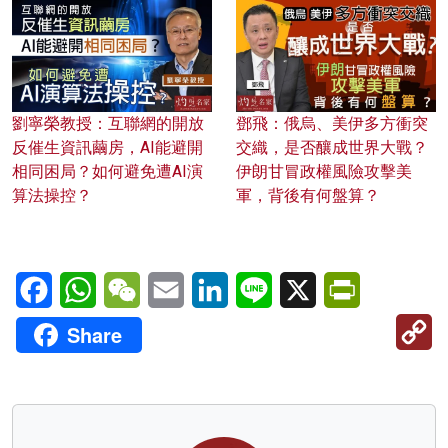
劉寧榮教授：互聯網的開放
鄧飛：俄烏、美伊多方衝突
反催生資訊繭房，AI能避開
交織，是否釀成世界大戰？
相同困局？如何避免遭AI演
伊朗甘冒政權風險攻擊美
算法操控？
軍，背後有何盤算？
Facebook
WhatsApp
WeChat
Email
LinkedIn
Line
X
PrintFriendl
C
Share
Li