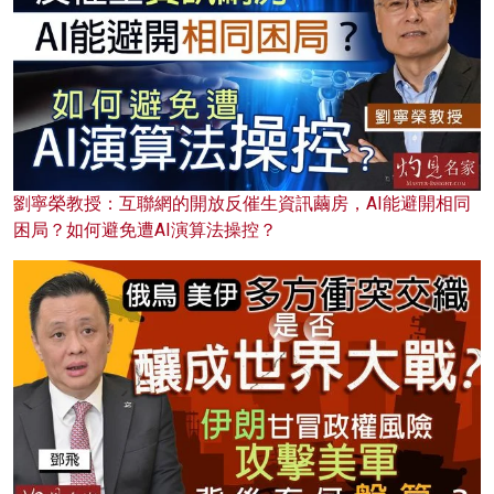
劉寧榮教授：互聯網的開放反催生資訊繭房，AI能避開相同
困局？如何避免遭AI演算法操控？