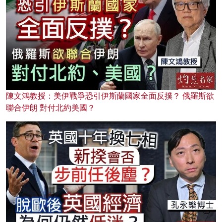
陳文鴻教授：美伊戰爭恐引伊斯蘭國家全面反撲？ 俄羅斯欲
聯合伊朗 對付北約美國？