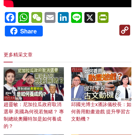
Facebook
WhatsApp
WeChat
Email
LinkedIn
Line
X
PrintFriendl
C
Share
Li
更多精采文章
趙靈敏：尼加拉瓜政府取消
邱國光博士x潘詠儀校長：如
選舉 美國為何視若無睹？ 專
何善用動畫遊戲 提升學習古
制總統奧爾特加是如何養成
文動機？
的？