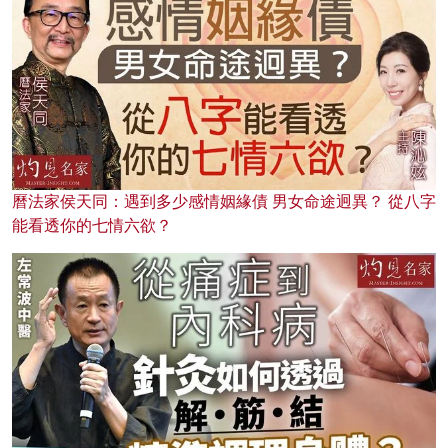
曆法家侯天同：遇到多少感情姻緣債 男女命途迥異？ 從八字
能看透你的七情六欲？