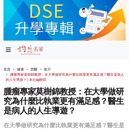
政局
教育
文化
財經
首頁
健康
西醫
影片
腫瘤專家莫樹錦教授：在大學做研究為什麼比執業更有滿足感？醫生是病人
生活
的人生導遊？ | 本社編輯部
腫瘤專家莫樹錦教授：在大學做研
健康
究為什麼比執業更有滿足感？醫生
商業
是病人的人生導遊？
科技
在大學做研究為什麼比執業更有滿足感？醫生是
影片