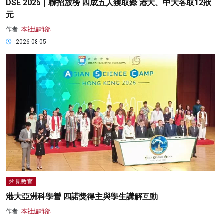
DSE 2026｜聯招放榜 四成五人獲取錄 港大、中大各取12狀
元
作者:
本社編輯部
2026-08-05
灼見教育
港大亞洲科學營 四諾獎得主與學生講解互動
作者:
本社編輯部