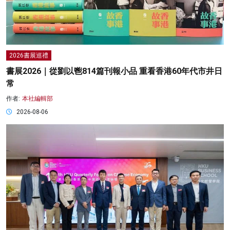
2026書展巡禮
書展2026｜從劉以鬯814篇刊報小品 重看香港60年代市井日
常
作者:
本社編輯部
2026-08-06