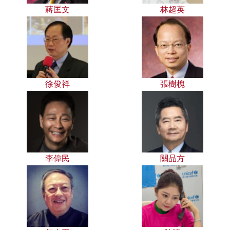
蔣匡文
林超英
徐俊祥
張樹槐
李偉民
關品方