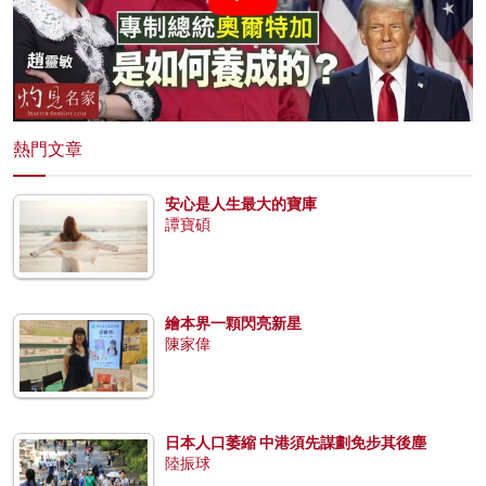
熱門文章
安心是人生最大的寶庫
譚寶碩
繪本界一顆閃亮新星
陳家偉
日本人口萎縮 中港須先謀劃免步其後塵
陸振球