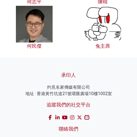
何志平
陳晴
何民傑
兔主席
承印人
灼見名家傳媒有限公司
地址 : 香港黃竹坑道21號環匯廣場10樓1002室
追蹤我們的社交平台
聯絡我們