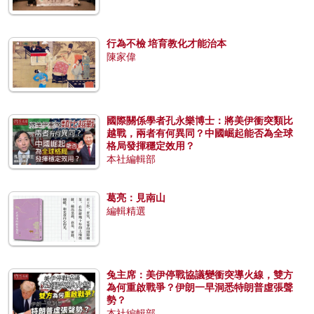
行為不檢 培育教化才能治本
陳家偉
國際關係學者孔永樂博士：將美伊衝突類比
越戰，兩者有何異同？中國崛起能否為全球
格局發揮穩定效用？
本社編輯部
葛亮：見南山
編輯精選
兔主席：美伊停戰協議變衝突導火線，雙方
為何重啟戰爭？伊朗一早洞悉特朗普虛張聲
勢？
本社編輯部