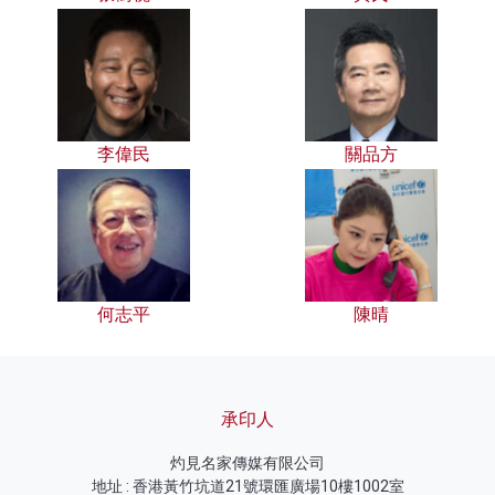
李偉民
關品方
何志平
陳晴
承印人
灼見名家傳媒有限公司
地址 : 香港黃竹坑道21號環匯廣場10樓1002室