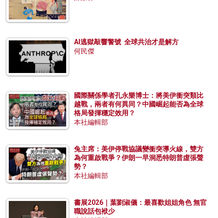
AI逃獄敲響警號 全球共治才是解方
何民傑
國際關係學者孔永樂博士：將美伊衝突類比
越戰，兩者有何異同？中國崛起能否為全球
格局發揮穩定效用？
本社編輯部
兔主席：美伊停戰協議變衝突導火線，雙方
為何重啟戰爭？伊朗一早洞悉特朗普虛張聲
勢？
本社編輯部
書展2026｜葉劉淑儀：最喜歡姐姐角色 無官
職說話包袱少