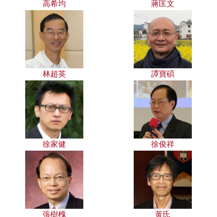
高希均
蔣匡文
林超英
譚寶碩
徐家健
徐俊祥
張樹槐
黃氏