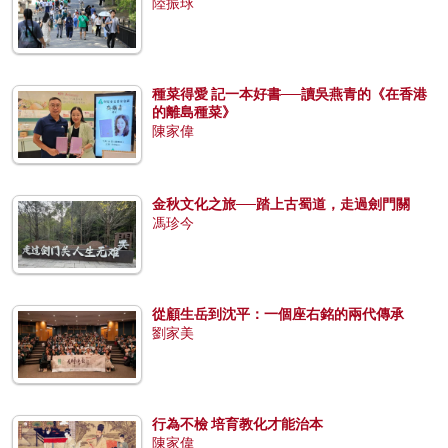
陸振球
種菜得愛 記一本好書──讀吳燕青的《在香港
的離島種菜》
陳家偉
金秋文化之旅──踏上古蜀道，走過劍門關
馮珍今
從顧生岳到沈平：一個座右銘的兩代傳承
劉家美
行為不檢 培育教化才能治本
陳家偉