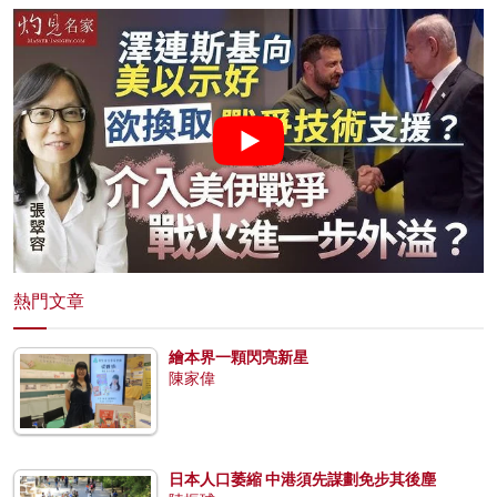
熱門文章
繪本界一顆閃亮新星
陳家偉
日本人口萎縮 中港須先謀劃免步其後塵