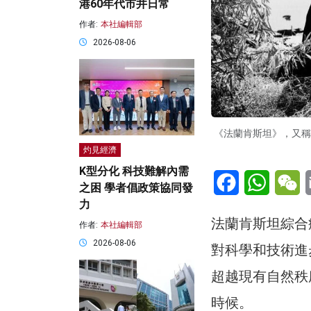
港60年代市井日常
作者:
本社編輯部
2026-08-06
《法蘭肯斯坦》，又稱
灼見經濟
K型分化 科技難解內需
Facebook
WhatsA
W
之困 學者倡政策協同發
力
法蘭肯斯坦綜合症（
作者:
本社編輯部
2026-08-06
對科學和技術進
超越現有自然秩
時候。