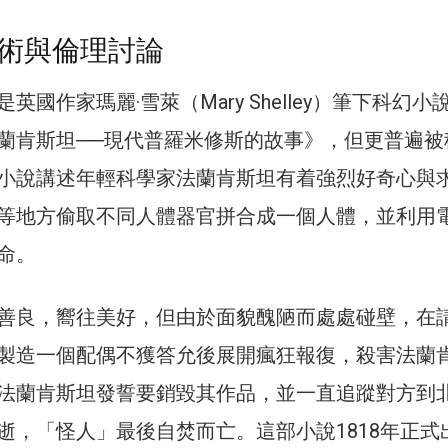
術與倫理討論
英國作家瑪麗·雪萊（Mary Shelley）筆下科幻小
蘭肯斯坦──現代普羅米修斯的故事》，但更普遍被
小說講述年輕科學家法蘭肯斯坦有着強烈好奇心與
等地方偷取不同人體器官拼合成一個人體，並利用
命。
善良，嚮往美好，但由於面貌醜陋而處處碰壁，在
製造一個配偶不獲答允後展開瘋狂報復，殺害法蘭
法蘭肯斯坦發誓要銷毀其作品，並一直追蹤對方到
逝，「怪人」最後自焚而亡。這部小說1818年正式