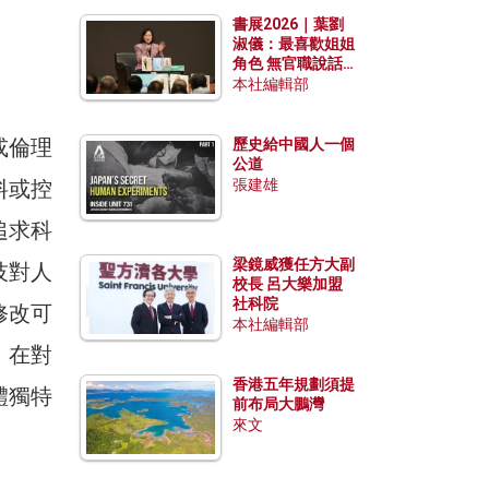
勢？
書展2026｜葉劉
淑儀：最喜歡姐姐
角色 無官職說話
包袱少
本社編輯部
或倫理
歷史給中國人一個
公道
料或控
張建雄
追求科
梁鏡威獲任方大副
技對人
校長 呂大樂加盟
社科院
修改可
本社編輯部
、在對
香港五年規劃須提
體獨特
前布局大鵬灣
來文