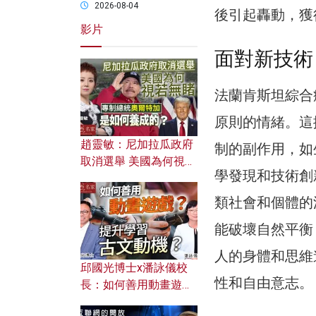
2026-08-04
後引起轟動，獲
影片
面對新技術
法蘭肯斯坦綜合
原則的情緒。這
趙靈敏：尼加拉瓜政府
制的副作用，如
取消選舉 美國為何視若
學發現和技術創
無睹？ 專制總統奧爾特
加是如何養成的？
類社會和個體的
能破壞自然平衡
人的身體和思維
邱國光博士x潘詠儀校
性和自由意志。
長：如何善用動畫遊戲
提升學習古文動機？