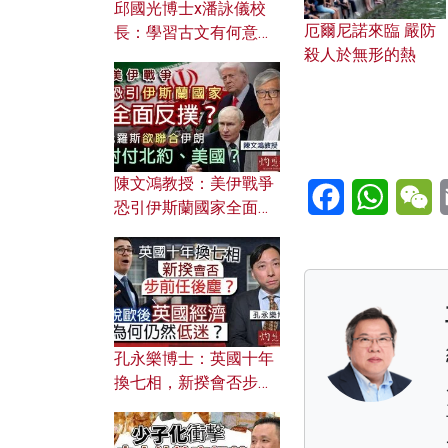
邱國光博士x潘詠儀校
厄爾尼諾來臨 嚴防
長：學習古文有何意
殺人於無形的熱
義？ 粵語怎樣傳承文言
文之美？ 日常寫作如何
應用？
陳文鴻教授：美伊戰爭
Facebook
WhatsA
W
恐引伊斯蘭國家全面反
撲？ 俄羅斯欲聯合伊朗
對付北約美國？
孔永樂博士：英國十年
換七相，新揆會否步前
任後塵？脫歐後英國經
濟為何仍然低迷？