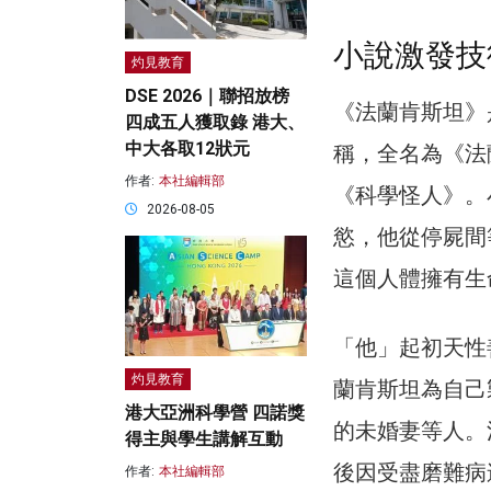
小說激發技
灼見教育
DSE 2026｜聯招放榜
《法蘭肯斯坦》是
四成五人獲取錄 港大、
中大各取12狀元
稱，全名為《法
作者:
本社編輯部
《科學怪人》。
2026-08-05
慾，他從停屍間
這個人體擁有生
「他」起初天性
灼見教育
蘭肯斯坦為自己
港大亞洲科學營 四諾獎
的未婚妻等人。
得主與學生講解互動
後因受盡磨難病
作者:
本社編輯部