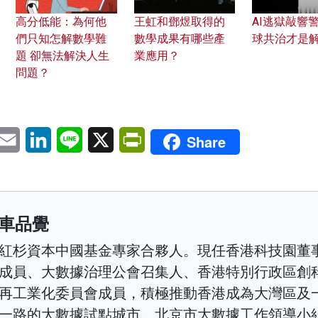
高分低能：為何他
王虹和鄧煜取得的
AI逃獄敲響
們只知怎解數學難
數學成果有哪些產
球共治才是
題 卻無法解決人生
業應用？
問題？
pp
eChat
Email
LinkedIn
Line
X
PrintFriendly
Share
車品覺
紅杉資本中國基金專家合夥人。現任香港科技園董
成員、大數據治理公會召集人、香港特別行政區創
再工業化委員會成員，積極推動香港成為大灣區及
一路的大數據試點城市。北京市大數據工作領導小