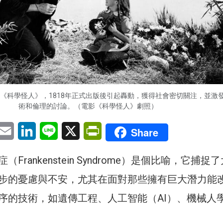
《科學怪人》，1818年正式出版後引起轟動，獲得社會密切關注，並激
術和倫理的討論。（電影《科學怪人》劇照）
pp
eChat
Email
LinkedIn
Line
X
PrintFriendly
Share
Frankenstein Syndrome）是個比喻，它捕捉
步的憂慮與不安，尤其在面對那些擁有巨大潛力能
序的技術，如遺傳工程、人工智能（AI）、機械人