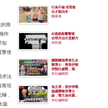
行為不檢 培育教
化才能治本
陳家偉
說的簡
稱作
AI逃獄敲響警號
全球共治才是解方
求知
何民傑
電擊使
國際關係學者孔永
樂博士：將美伊衝
突類比越戰，兩者
有何異同？中國崛
本社編輯部
請求法
起能否為全球格局
發揮穩定效用？
肯斯坦
兔主席：美伊停戰
協議變衝突導火
北極，
線，雙方為何重啟
戰爭？伊朗一早洞
本社編輯部
出版
悉特朗普虛張聲