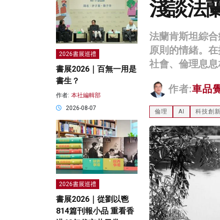
淺談法
法蘭肯斯坦綜合
原則的情緒。在
2026書展巡禮
社會、倫理息息
書展2026｜百無一用是
書生？
作者:
車品
作者:
本社編輯部
2026-08-07
倫理
AI
科技創
2026書展巡禮
書展2026｜從劉以鬯
814篇刊報小品 重看香