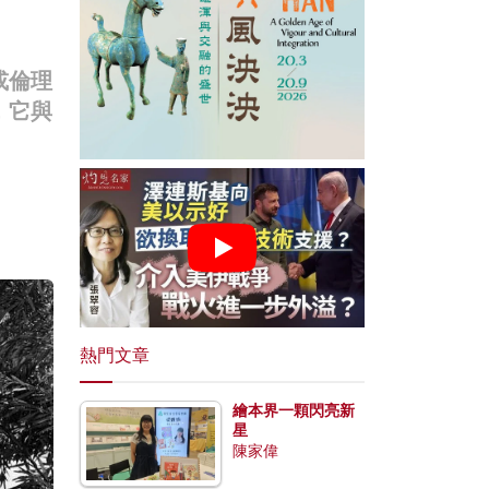
或倫理
，它與
熱門文章
繪本界一顆閃亮新
星
陳家偉