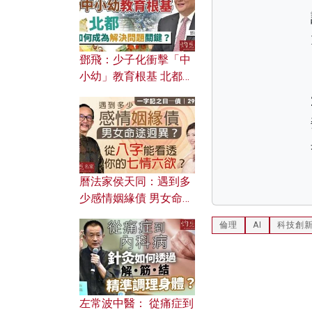
鄧飛：少子化衝擊「中
小幼」教育根基 北都如
何成為解決問題關鍵？
曆法家侯天同：遇到多
少感情姻緣債 男女命途
迥異？ 從八字能看透你
倫理
AI
科技創
的七情六欲？
左常波中醫： 從痛症到