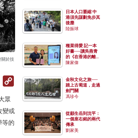
日本人口萎縮 中
港須先謀劃免步其
後塵
陸振球
種菜得愛 記一本
好書──讀吳燕青
的《在香港的離島
發關於技
種菜》
陳家偉
Copy
金秋文化之旅──
Link
踏上古蜀道，走過
劍門關
馮珍今
了大眾
改變或
從顧生岳到沈平：
一個座右銘的兩代
學等的
傳承
劉家美