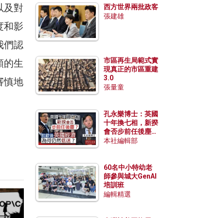
以及對
西方世界兩批政客
張建雄
度和影
我們認
市區再生局範式實
類的生
現真正的市區重建
3.0
審慎地
張量童
孔永樂博士：英國
十年換七相，新揆
會否步前任後塵？
脫歐後英國經濟為
本社編輯部
何仍然低迷？
60名中小特幼老
師參與城大GenAI
培訓班
編輯精選