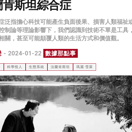
蘭肯斯坦綜合症
症泛指擔心科技可能產生負面後果、損害人類福祉
控制論等理論影響下，我們認識到技術不單是工具
相關，甚至可能顛覆人類的生活方式和價值觀。
覺
- 2024-01-22
數據那點事
新
科學怪人
生態系統
法蘭肯斯坦
瑪麗·雪萊