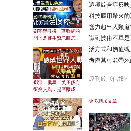
這種綜合症反映
科技應用帶來的
響力超出人類道
劉寧榮教授：互聯網的
識到技術不單是
開放反催生資訊繭房，
AI能避開相同困局？如
活方式和價值觀
何避免遭AI演算法操
控？
考慮其可能帶來
原刊於《信報》
鄧飛：俄烏、美伊多方
衝突交織，是否釀成世
界大戰？ 伊朗甘冒政權
更多精采文章
風險攻擊美軍，背後有
何盤算？