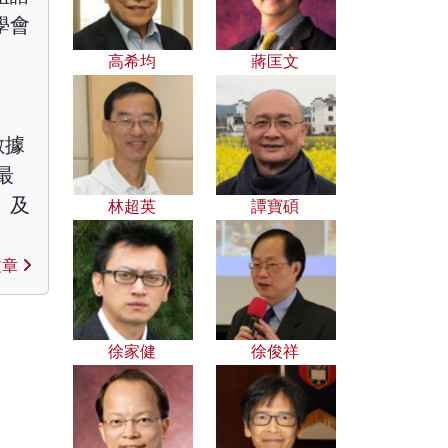
學會
高希均
蔣匡文
數據
最
》及
林超英
譚寶碩
文章
徐家健
徐俊祥