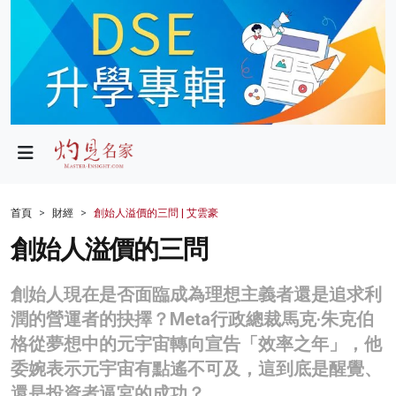
政局
教育
文化
財經
首頁
財經
創始人溢價的三問 | 艾雲豪
生活
創始人溢價的三問
健康
創始人現在是否面臨成為理想主義者還是追求利
商業
潤的營運者的抉擇？Meta行政總裁馬克·朱克伯
格從夢想中的元宇宙轉向宣告「效率之年」，他
科技
委婉表示元宇宙有點遙不可及，這到底是醒覺、
影片
還是投資者逼宮的成功？