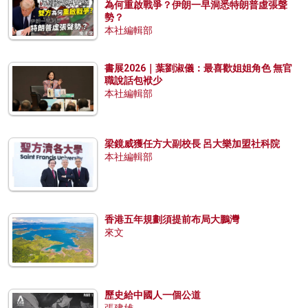
為何重啟戰爭？伊朗一早洞悉特朗普虛張聲
勢？
本社編輯部
書展2026｜葉劉淑儀：最喜歡姐姐角色 無官
職說話包袱少
本社編輯部
梁鏡威獲任方大副校長 呂大樂加盟社科院
本社編輯部
香港五年規劃須提前布局大鵬灣
來文
歷史給中國人一個公道
張建雄