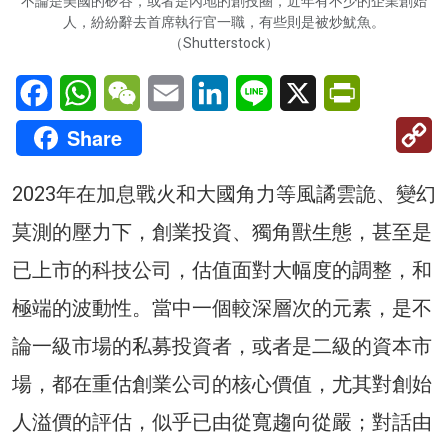
不論是美國的矽谷，或者是內地的創投圈，近年有不少的企業創始
人，紛紛辭去首席執行官一職，有些則是被炒魷魚。
（Shutterstock）
Facebook
WhatsApp
WeChat
Email
LinkedIn
Line
X
PrintFriendl
C
Share
Li
2023年在加息戰火和大國角力等風譎雲詭、變幻
莫測的壓力下，創業投資、獨角獸生態，甚至是
已上市的科技公司，估值面對大幅度的調整，和
極端的波動性。當中一個較深層次的元素，是不
論一級市場的私募投資者，或者是二級的資本市
場，都在重估創業公司的核心價值，尤其對創始
人溢價的評估，似乎已由從寬趨向從嚴；對話由