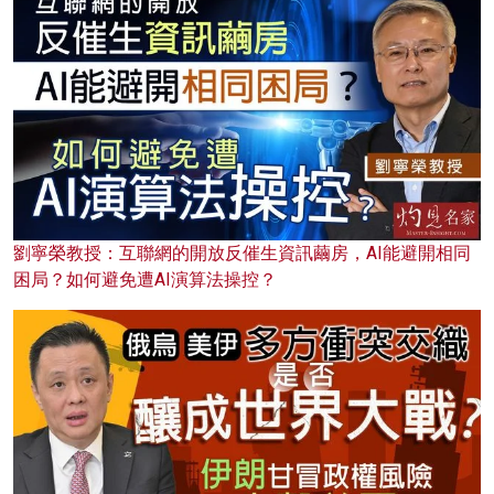
劉寧榮教授：互聯網的開放反催生資訊繭房，AI能避開相同
困局？如何避免遭AI演算法操控？