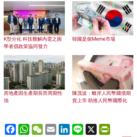
K型分化 科技難解內需之困
韓國是個Meme市場
學者倡政策協同發力
房地產因生產期長而周期性
陳茂波：離岸人民幣國債期
強
貨上市 助推人民幣國際化
Facebook
WhatsApp
WeChat
Email
LinkedIn
Line
X
PrintFriendl