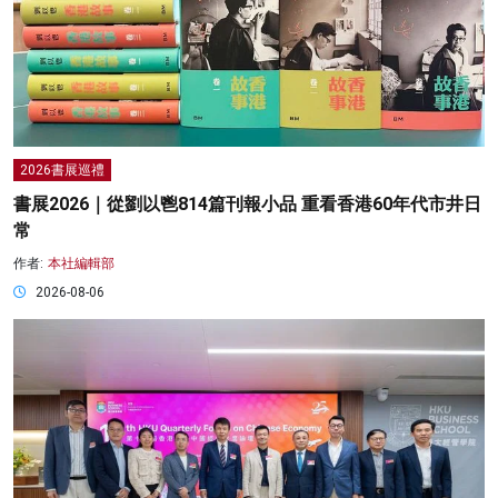
2026書展巡禮
書展2026｜從劉以鬯814篇刊報小品 重看香港60年代市井日
常
作者:
本社編輯部
2026-08-06