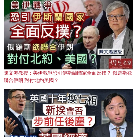
陳文鴻教授：美伊戰爭恐引伊斯蘭國家全面反撲？ 俄羅斯欲
聯合伊朗 對付北約美國？