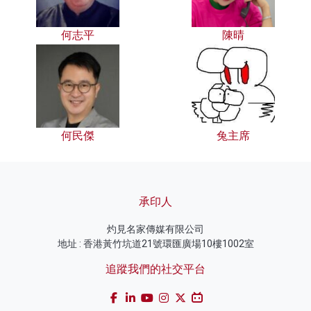
何志平
陳晴
何民傑
兔主席
承印人
灼見名家傳媒有限公司
地址 : 香港黃竹坑道21號環匯廣場10樓1002室
追蹤我們的社交平台