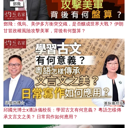
鄧飛：俄烏、美伊多方衝突交織，是否釀成世界大戰？ 伊朗
甘冒政權風險攻擊美軍，背後有何盤算？
邱國光博士x潘詠儀校長：學習古文有何意義？ 粵語怎樣傳
承文言文之美？ 日常寫作如何應用？