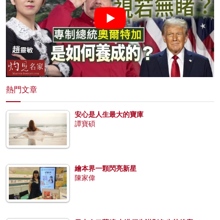
熱門文章
安心是人生最大的寶庫
譚寶碩
繪本界一顆閃亮新星
陳家偉