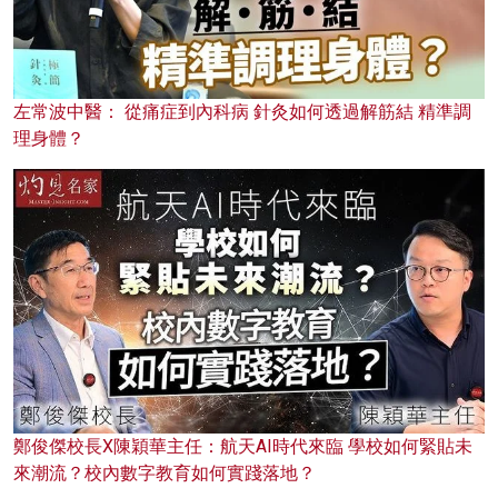
左常波中醫： 從痛症到內科病 針灸如何透過解筋結 精準調
理身體？
鄭俊傑校長X陳穎華主任：航天AI時代來臨 學校如何緊貼未
來潮流？校內數字教育如何實踐落地？