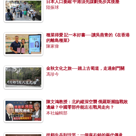
日本人口萎縮 中港須先謀劃免步其後塵
陸振球
種菜得愛 記一本好書──讀吳燕青的《在香港
的離島種菜》
陳家偉
金秋文化之旅──踏上古蜀道，走過劍門關
馮珍今
陳文鴻教授：北約縱深空襲 俄羅斯瀕臨戰敗
邊緣？中國零部件能左右戰局走向？
本社編輯部
從顧生岳到沈平：一個座右銘的兩代傳承