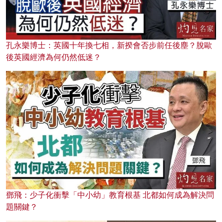
孔永樂博士：英國十年換七相，新揆會否步前任後塵？脫歐
後英國經濟為何仍然低迷？
鄧飛：少子化衝擊「中小幼」教育根基 北都如何成為解決問
題關鍵？