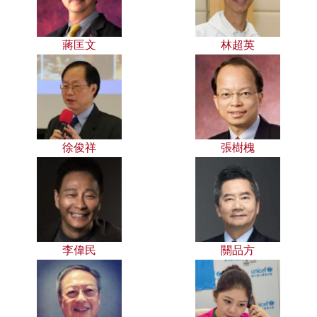
蔣匡文
林超英
徐俊祥
張樹槐
李偉民
關品方