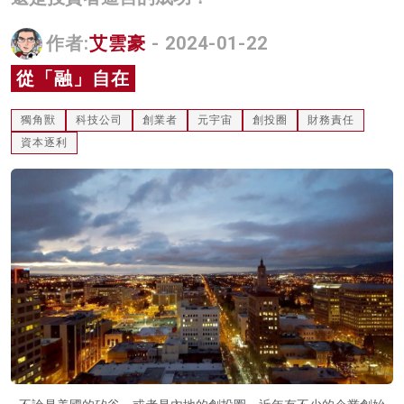
名家榜
作者:
艾雲豪
- 2024-01-22
灼見活動
從「融」自在
關於我們
獨角獸
科技公司
創業者
元宇宙
創投圈
財務責任
資本逐利