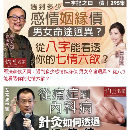
曆法家侯天同：遇到多少感情姻緣債 男女命途迥異？ 從八字
能看透你的七情六欲？