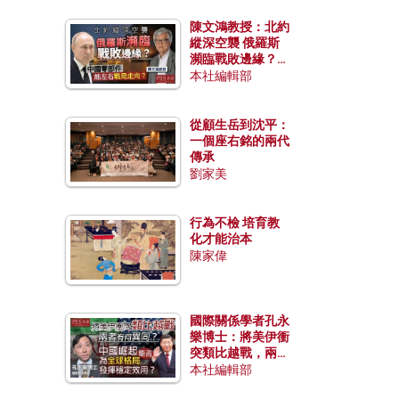
陳文鴻教授：北約
縱深空襲 俄羅斯
瀕臨戰敗邊緣？中
國零部件能左右戰
本社編輯部
局走向？
從顧生岳到沈平：
一個座右銘的兩代
傳承
劉家美
行為不檢 培育教
化才能治本
陳家偉
國際關係學者孔永
樂博士：將美伊衝
突類比越戰，兩者
有何異同？中國崛
本社編輯部
起能否為全球格局