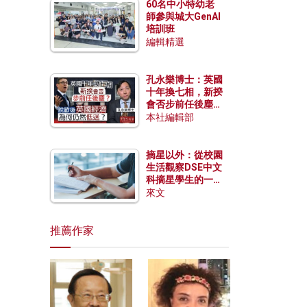
60名中小特幼老
師參與城大GenAI
培訓班
編輯精選
孔永樂博士：英國
十年換七相，新揆
會否步前任後塵？
脫歐後英國經濟為
本社編輯部
何仍然低迷？
摘星以外：從校園
生活觀察DSE中文
科摘星學生的一點
特質
來文
推薦作家