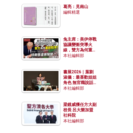
發揮穩定效用？
葛亮：見南山
編輯精選
兔主席：美伊停戰
協議變衝突導火
線，雙方為何重啟
戰爭？伊朗一早洞
本社編輯部
悉特朗普虛張聲
勢？
書展2026｜葉劉
淑儀：最喜歡姐姐
角色 無官職說話
包袱少
本社編輯部
梁鏡威獲任方大副
校長 呂大樂加盟
社科院
本社編輯部