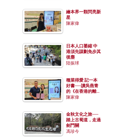
繪本界一顆閃亮新
星
陳家偉
日本人口萎縮 中
港須先謀劃免步其
後塵
陸振球
種菜得愛 記一本
好書──讀吳燕青
的《在香港的離島
種菜》
陳家偉
金秋文化之旅──
踏上古蜀道，走過
劍門關
馮珍今