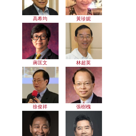
高希均
黃珍妮
蔣匡文
林超英
徐俊祥
張樹槐