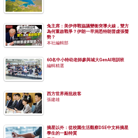
兔主席：美伊停戰協議變衝突導火線，雙方
為何重啟戰爭？伊朗一早洞悉特朗普虛張聲
勢？
本社編輯部
60名中小特幼老師參與城大GenAI培訓班
編輯精選
西方世界兩批政客
張建雄
摘星以外：從校園生活觀察DSE中文科摘星
學生的一點特質