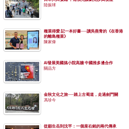
陸振球
種菜得愛 記一本好書──讀吳燕青的《在香港
的離島種菜》
陳家偉
AI發展美國搞小院高牆 中國推多邊合作
關品方
金秋文化之旅──踏上古蜀道，走過劍門關
馮珍今
從顧生岳到沈平：一個座右銘的兩代傳承