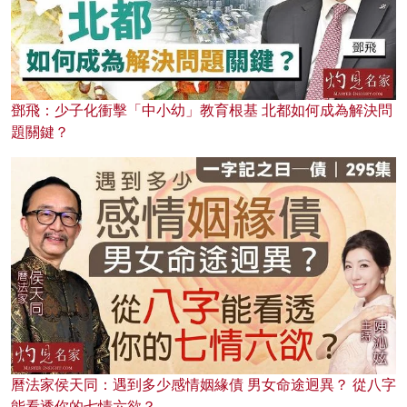
鄧飛：少子化衝擊「中小幼」教育根基 北都如何成為解決問
題關鍵？
曆法家侯天同：遇到多少感情姻緣債 男女命途迥異？ 從八字
能看透你的七情六欲？