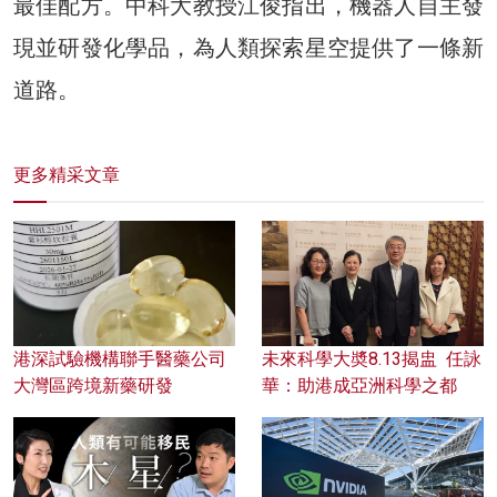
最佳配方。中科大教授江俊指出，機器人自主發
現並研發化學品，為人類探索星空提供了一條新
道路。
更多精采文章
港深試驗機構聯手醫藥公司
未來科學大奬8.13揭盅 任詠
大灣區跨境新藥研發
華：助港成亞洲科學之都