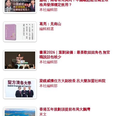
越戰，兩者有何異同？中國崛起能否為全球
格局發揮穩定效用？
本社編輯部
葛亮：見南山
編輯精選
書展2026｜葉劉淑儀：最喜歡姐姐角色 無官
職說話包袱少
本社編輯部
梁鏡威獲任方大副校長 呂大樂加盟社科院
本社編輯部
香港五年規劃須提前布局大鵬灣
來文