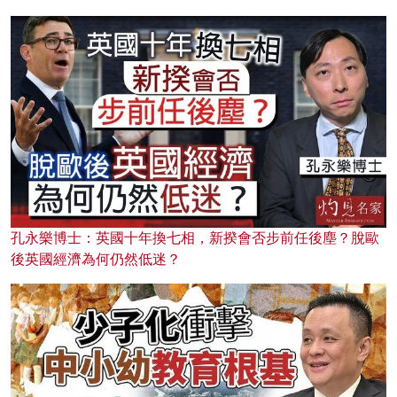
孔永樂博士：英國十年換七相，新揆會否步前任後塵？脫歐
後英國經濟為何仍然低迷？