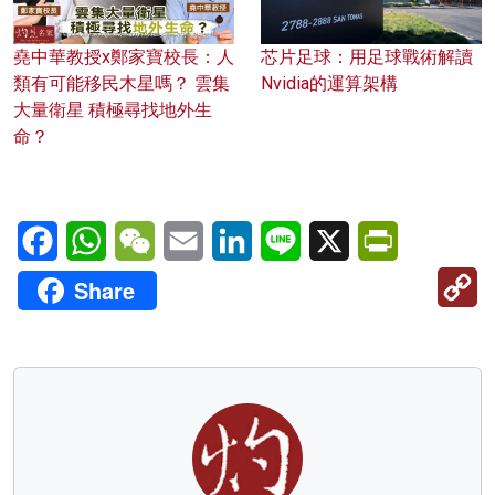
堯中華教授x鄭家寶校長：人
芯片足球：用足球戰術解讀
類有可能移民木星嗎？ 雲集
Nvidia的運算架構
大量衛星 積極尋找地外生
命？
Facebook
WhatsApp
WeChat
Email
LinkedIn
Line
X
PrintFriendl
C
Share
Li