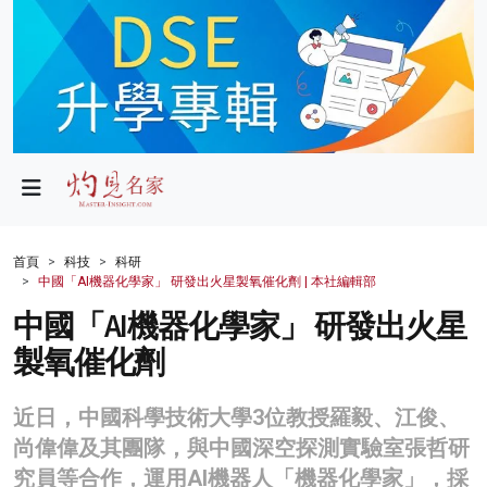
政局
教育
文化
財經
首頁
科技
科研
中國「AI機器化學家」 研發出火星製氧催化劑 | 本社編輯部
生活
中國「AI機器化學家」 研發出火星
健康
製氧催化劑
商業
近日，中國科學技術大學3位教授羅毅、江俊、
科技
尚偉偉及其團隊，與中國深空探測實驗室張哲研
影片
究員等合作，運用AI機器人「機器化學家」，採