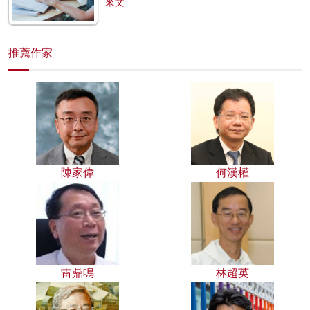
來文
推薦作家
陳家偉
何漢權
雷鼎鳴
林超英