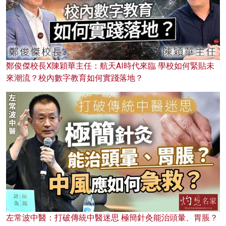
鄭俊傑校長X陳穎華主任：航天AI時代來臨 學校如何緊貼未
來潮流？校內數字教育如何實踐落地？
左常波中醫：打破傳統中醫迷思 極簡針灸能治頭暈、胃脹？