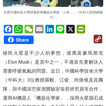
合肥中國科技大學研製的AI機器化學家「小來」。（中科大新聞網圖
片）
Facebook
WhatsApp
WeChat
Email
LinkedIn
Line
X
PrintFriendl
C
Share
Li
移民火星是不少人的夢想，億萬富豪馬斯克
（Elon Musk）是其中之一，不過首先要解決人
需要呼吸氧氣的問題。近日，中國科學技術大學
（中科大）3位教授羅毅、江俊、尚偉偉及其團
隊，與中國深空探測實驗室張哲研究員等合作，
運用AI機器人「機器化學家」，採用火星隕石成