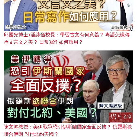
邱國光博士x潘詠儀校長：學習古文有何意義？ 粵語怎樣傳
承文言文之美？ 日常寫作如何應用？
陳文鴻教授：美伊戰爭恐引伊斯蘭國家全面反撲？ 俄羅斯欲
聯合伊朗 對付北約美國？