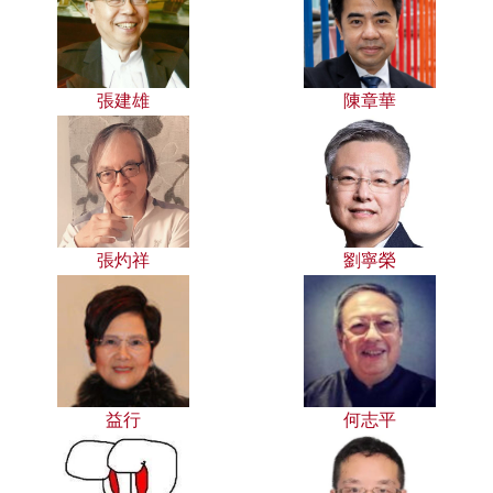
張建雄
陳章華
張灼祥
劉寧榮
益行
何志平