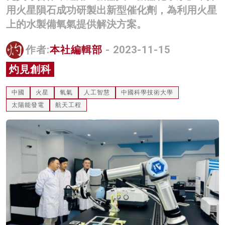
用火星隕石成功研製出新型催化劑，為利用火星
名家榜
上的水製備氧氣提供解決方案。
灼見活動
作者:
本社編輯部
- 2023-11-15
關於我們
灼見創科
中國
火星
氧氣
人工智慧
中國科學技術大學
太陽能發電
航天工程