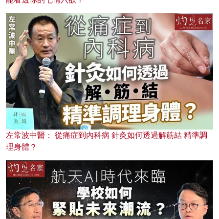
左常波中醫： 從痛症到內科病 針灸如何透過解筋結 精準調
理身體？