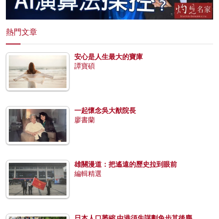
熱門文章
安心是人生最大的寶庫
譚寶碩
一起懷念吳大猷院長
廖書蘭
雄關漫道：把遙遠的歷史拉到眼前
編輯精選
日本人口萎縮 中港須先謀劃免步其後塵