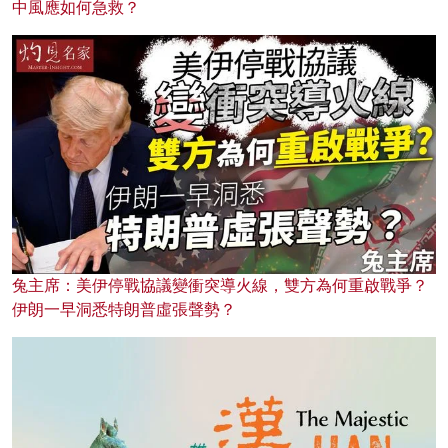
中風應如何急救？
兔主席：美伊停戰協議變衝突導火線，雙方為何重啟戰爭？
伊朗一早洞悉特朗普虛張聲勢？