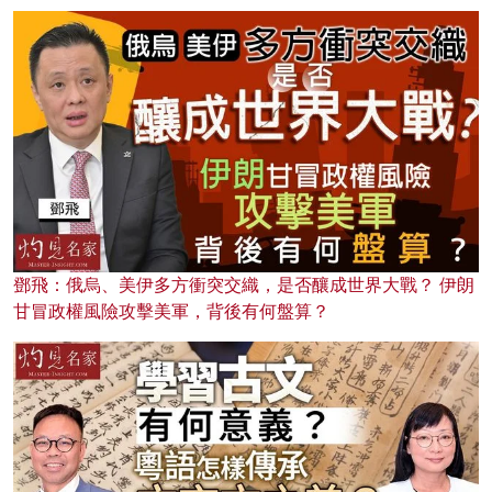
鄧飛：俄烏、美伊多方衝突交織，是否釀成世界大戰？ 伊朗
甘冒政權風險攻擊美軍，背後有何盤算？