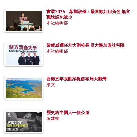
書展2026｜葉劉淑儀：最喜歡姐姐角色 無官
職說話包袱少
本社編輯部
梁鏡威獲任方大副校長 呂大樂加盟社科院
本社編輯部
香港五年規劃須提前布局大鵬灣
來文
歷史給中國人一個公道
張建雄