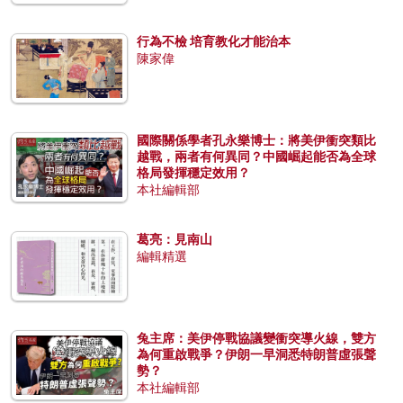
行為不檢 培育教化才能治本
陳家偉
國際關係學者孔永樂博士：將美伊衝突類比
越戰，兩者有何異同？中國崛起能否為全球
格局發揮穩定效用？
本社編輯部
葛亮：見南山
編輯精選
兔主席：美伊停戰協議變衝突導火線，雙方
為何重啟戰爭？伊朗一早洞悉特朗普虛張聲
勢？
本社編輯部