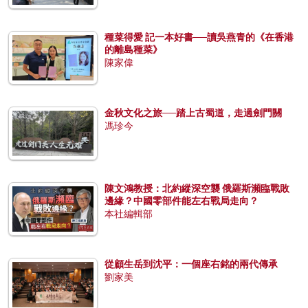
種菜得愛 記一本好書──讀吳燕青的《在香港
的離島種菜》
陳家偉
金秋文化之旅──踏上古蜀道，走過劍門關
馮珍今
陳文鴻教授：北約縱深空襲 俄羅斯瀕臨戰敗
邊緣？中國零部件能左右戰局走向？
本社編輯部
從顧生岳到沈平：一個座右銘的兩代傳承
劉家美