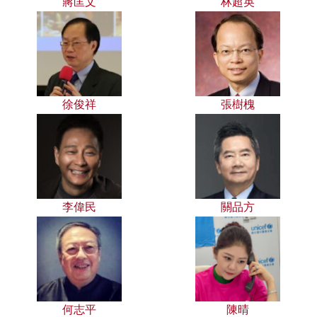
蔣匡文
林超英
徐俊祥
張樹槐
李偉民
關品方
何志平
陳晴