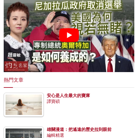
熱門文章
安心是人生最大的寶庫
譚寶碩
雄關漫道：把遙遠的歷史拉到眼前
編輯精選