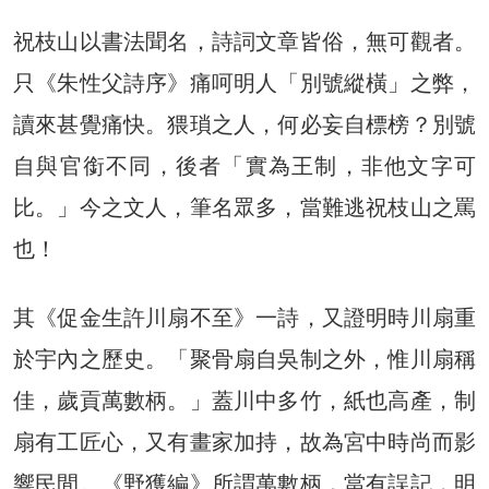
祝枝山以書法聞名，詩詞文章皆俗，無可觀者。
只《朱性父詩序》痛呵明人「別號縱橫」之弊，
讀來甚覺痛快。猥瑣之人，何必妄自標榜？別號
自與官銜不同，後者「實為王制，非他文字可
比。」今之文人，筆名眾多，當難逃祝枝山之罵
也！
其《促金生許川扇不至》一詩，又證明時川扇重
於宇內之歷史。「聚骨扇自吳制之外，惟川扇稱
佳，歲貢萬數柄。」蓋川中多竹，紙也高產，制
扇有工匠心，又有畫家加持，故為宮中時尚而影
響民間。《野獲編》所謂萬數柄，當有誤記，明