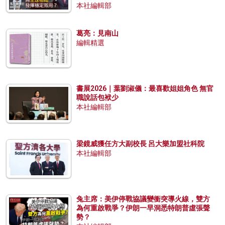
本社編輯部
葛亮：見南山
編輯精選
書展2026｜葉劉淑儀：最喜歡姐姐角色 無官
職說話包袱少
本社編輯部
梁鏡威獲任方大副校長 呂大樂加盟社科院
本社編輯部
兔主席：美伊停戰協議變衝突導火線，雙方
為何重啟戰爭？伊朗一早洞悉特朗普虛張聲
勢？