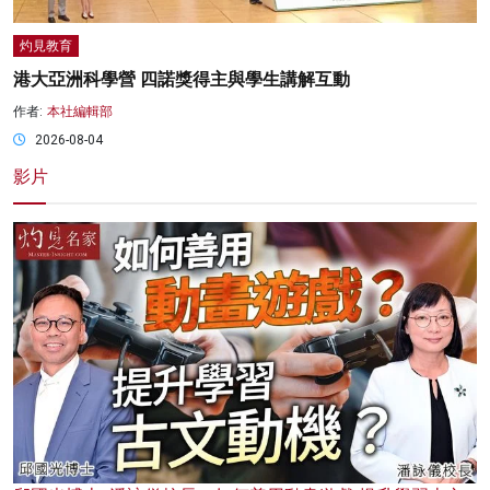
灼見教育
港大亞洲科學營 四諾獎得主與學生講解互動
作者:
本社編輯部
2026-08-04
影片