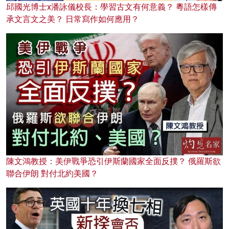
邱國光博士x潘詠儀校長：學習古文有何意義？ 粵語怎樣傳
承文言文之美？ 日常寫作如何應用？
陳文鴻教授：美伊戰爭恐引伊斯蘭國家全面反撲？ 俄羅斯欲
聯合伊朗 對付北約美國？