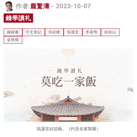
作者:
龐驚濤
- 2023-10-07
名家榜
錢學讀札
灼見活動
錢鍾書
中文筆記
何屺瞻
張謙宜
李葆恂
祝枝山
關於我們
金聖嘆
張謙宜好談藝。（灼見名家製圖）