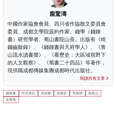
龐驚濤
中國作家協會會員、四川省作協散文委員會
委員、成都文學院簽約作家、錢學（錢鍾
書）研究學者、蜀山書院山長。出版有《啃
錢齒餘錄》、《錢鍾書與天府學人》、《青
山流水讀書聲》、《看歷史：大區域視野下
的人文觀察》、《蜀書二十四品》等著作，
現供職成都傳媒集團成都時代出版社。
閱讀所有文章
錢鍾書
中文筆記
何屺瞻
張謙宜
李葆恂
祝枝山
金聖嘆