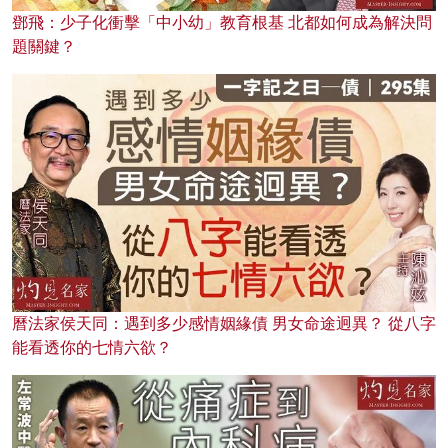
鄧飛：少子化衝擊「中小幼」教育根基 北都如何成為解決問
題關鍵？
曆法家侯天同：遇到多少感情姻緣債 男女命途迥異？ 從八字
能看透你的七情六欲？