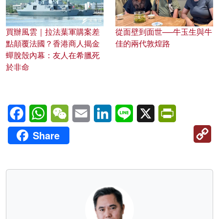
買辦風雲｜拉法葉軍購案差
從面壁到面世──牛玉生與牛
點顛覆法國？香港商人揭金
佳的兩代敦煌路
蟬脫殼內幕：友人在希臘死
於非命
Facebook
WhatsApp
WeChat
Email
LinkedIn
Line
X
PrintFriendl
C
Share
Li