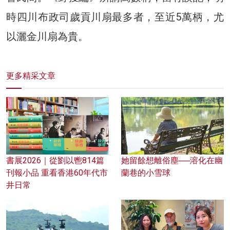
時四川布政司歲貢川扇最多者，至近5萬柄，尤
以灑金川扇為貴。
更多精采文章
書展2026｜從劉以鬯814篇
她留餘想離俗塵──溶化在幽
刊報小品 重看香港60年代市
蘭巷的小雪球
井日常