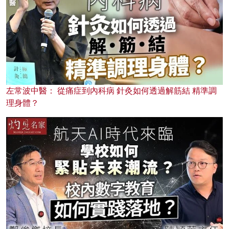
左常波中醫： 從痛症到內科病 針灸如何透過解筋結 精準調
理身體？