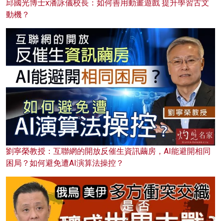
邱國光博士x潘詠儀校長：如何善用動畫遊戲 提升學習古文
動機？
劉寧榮教授：互聯網的開放反催生資訊繭房，AI能避開相同
困局？如何避免遭AI演算法操控？