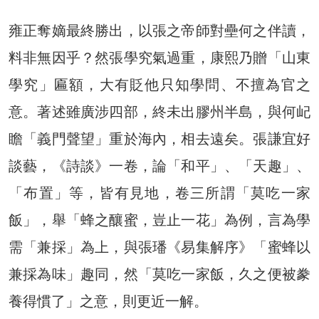
雍正奪嫡最終勝出，以張之帝師對壘何之伴讀，
料非無因乎？然張學究氣過重，康熙乃贈「山東
學究」匾額，大有貶他只知學問、不擅為官之
意。著述雖廣涉四部，終未出膠州半島，與何屺
瞻「義門聲望」重於海內，相去遠矣。張謙宜好
談藝，《詩談》一卷，論「和平」、「天趣」、
「布置」等，皆有見地，卷三所謂「莫吃一家
飯」，舉「蜂之釀蜜，豈止一花」為例，言為學
需「兼採」為上，與張璠《易集解序》「蜜蜂以
兼採為味」趣同，然「莫吃一家飯，久之便被豢
養得慣了」之意，則更近一解。