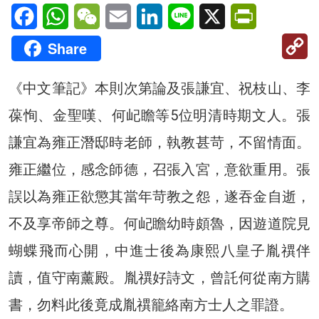
Facebook
WhatsApp
WeChat
Email
LinkedIn
Line
X
PrintFriendl
C
Share
Li
《中文筆記》本則次第論及張謙宜、祝枝山、李
葆恂、金聖嘆、何屺瞻等5位明清時期文人。張
謙宜為雍正潛邸時老師，執教甚苛，不留情面。
雍正繼位，感念師德，召張入宮，意欲重用。張
誤以為雍正欲懲其當年苛教之怨，遂吞金自逝，
不及享帝師之尊。何屺瞻幼時頗魯，因遊道院見
蝴蝶飛而心開，中進士後為康熙八皇子胤禩伴
讀，值守南薰殿。胤禩好詩文，曾託何從南方購
書，勿料此後竟成胤禩籠絡南方士人之罪證。