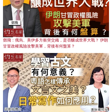
鄧飛：俄烏、美伊多方衝突交織，是否釀成世界大戰？ 伊朗
甘冒政權風險攻擊美軍，背後有何盤算？