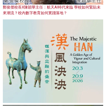
鄭俊傑校長X陳穎華主任：航天AI時代來臨 學校如何緊貼未
來潮流？校內數字教育如何實踐落地？