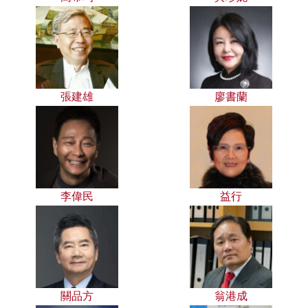
張建雄
廖書蘭
李偉民
益行
關品方
翁港成