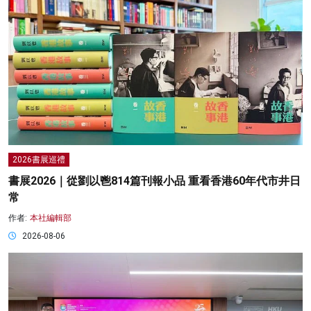
2026書展巡禮
書展2026｜從劉以鬯814篇刊報小品 重看香港60年代市井日
常
作者:
本社編輯部
2026-08-06