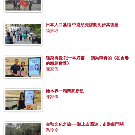
日本人口萎縮 中港須先謀劃免步其後塵
陸振球
種菜得愛 記一本好書──讀吳燕青的《在香港
的離島種菜》
陳家偉
繪本界一顆閃亮新星
陳家偉
金秋文化之旅──踏上古蜀道，走過劍門關
馮珍今