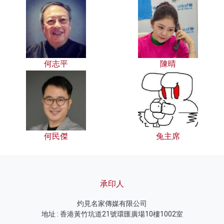
何志平
陳晴
何民傑
兔主席
承印人
灼見名家傳媒有限公司
地址 : 香港黃竹坑道21號環匯廣場10樓1002室