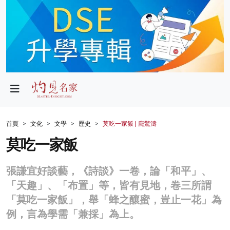
政局
教育
文化
財經
首頁
文化
文學
歷史
莫吃一家飯 | 龐驚濤
生活
莫吃一家飯
健康
張謙宜好談藝，《詩談》一卷，論「和平」、
商業
「天趣」、「布置」等，皆有見地，卷三所謂
「莫吃一家飯」，舉「蜂之釀蜜，豈止一花」為
科技
例，言為學需「兼採」為上。
影片