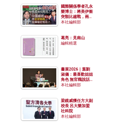
國際關係學者孔永
樂博士：將美伊衝
突類比越戰，兩者
有何異同？中國崛
本社編輯部
起能否為全球格局
發揮穩定效用？
葛亮：見南山
編輯精選
書展2026｜葉劉
淑儀：最喜歡姐姐
角色 無官職說話
包袱少
本社編輯部
梁鏡威獲任方大副
校長 呂大樂加盟
社科院
本社編輯部