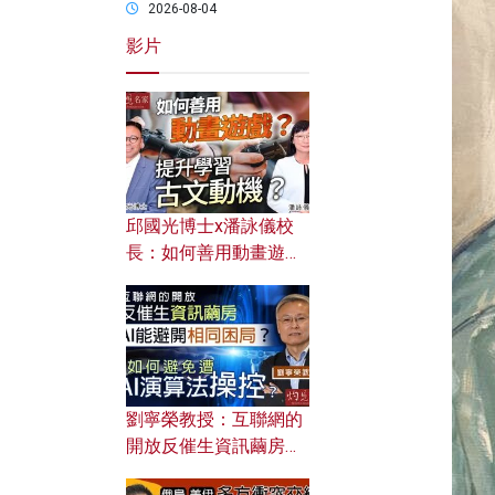
2026-08-04
影片
邱國光博士x潘詠儀校
長：如何善用動畫遊戲
提升學習古文動機？
劉寧榮教授：互聯網的
開放反催生資訊繭房，
AI能避開相同困局？如