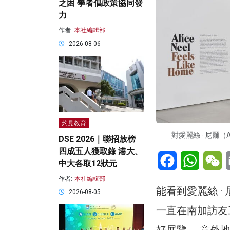
之困 學者倡政策協同發
力
作者:
本社編輯部
2026-08-06
灼見教育
對愛麗絲 · 尼爾（
DSE 2026｜聯招放榜
四成五人獲取錄 港大、
Facebook
WhatsA
W
中大各取12狀元
作者:
本社編輯部
能看到愛麗絲 ·
2026-08-05
一直在南加訪友
好展覽。 意外