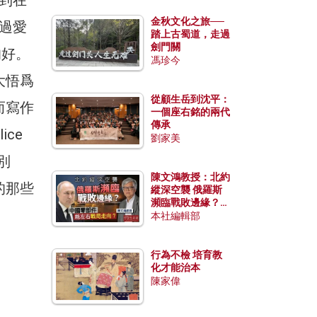
金秋文化之旅──
看過愛
踏上古蜀道，走過
劍門關
的好。
馮珍今
大悟爲
從顧生岳到沈平：
而寫作
一個座右銘的兩代
傳承
ce
劉家美
別
陳文鴻教授：北約
的那些
縱深空襲 俄羅斯
瀕臨戰敗邊緣？中
國零部件能左右戰
本社編輯部
局走向？
行為不檢 培育教
化才能治本
陳家偉