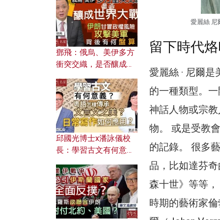
何避免遭AI演算法操
控？
愛麗絲 
留下時代烙
鄧飛：俄烏、美伊多方
衝突交織，是否釀成世
愛麗絲 · 尼
界大戰？ 伊朗甘冒政權
風險攻擊美軍，背後有
的一種類型。一
何盤算？
神話人物或宗教
物。 或是受教
邱國光博士x潘詠儀校
的記錄。 很多
長：學習古文有何意
義？ 粵語怎樣傳承文言
品，比如達芬奇的
文之美？ 日常寫作如何
森十世》等等，
應用？
時期的藝術家倫勃朗（