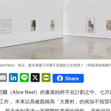
Alice Neel） 來説，畫肖像畫又何嘗不是她的人生救贖？ （橙縣美術館圖
pp
eChat
Email
LinkedIn
Line
X
PrintFriendly
Share
 尼爾（Alice Neel）的畫展純粹不在計劃之中。七
工作， 本來以爲被戲稱爲「大農村」的南加不指望
地，那天收到香港一家國際性畫廊的簡報。 居然就提