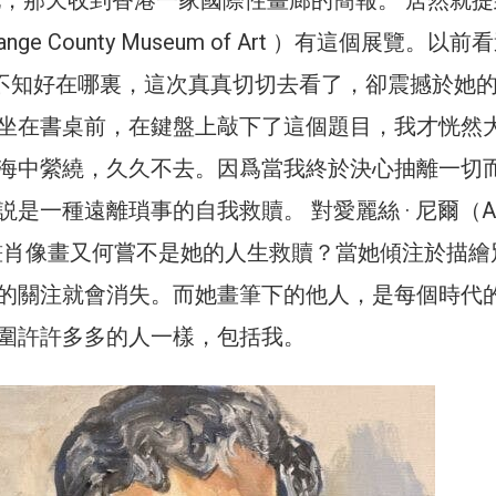
ge County Museum of Art ）有這個展覽。以前
畫冊不知好在哪裏，這次真真切切去看了，卻震撼於她
坐在書桌前，在鍵盤上敲下了這個題目，我才恍然
海中縈繞，久久不去。因爲當我終於決心抽離一切
是一種遠離瑣事的自我救贖。 對愛麗絲 · 尼爾（Ali
説，畫肖像畫又何嘗不是她的人生救贖？當她傾注於描繪
的關注就會消失。而她畫筆下的他人，是每個時代
圍許許多多的人一樣，包括我。