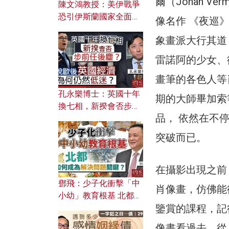
爾（Johan 
陳文鴻教授：美伊戰爭
恐引伊斯蘭國家全面反
像名作 《夜巡
撲？ 俄羅斯欲聯合伊朗
象畫派大行其道
對付北約美國？
雷諾阿的少女、
畫筆的各色人等
孔永樂博士：英國十年
期的大師畢加索
換七相，新揆會否步前
品， 依然在不
任後塵？脫歐後英國經
濟為何仍然低迷？
突破而已。
在攝影出現之前
鄧飛：少子化衝擊「中
肖像畫，仿佛能
小幼」教育根基 北都如
鑒賞的課程，記
何成為解決問題關鍵？
像畫看過去，從