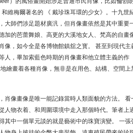
Vermeer）的風俗畫開始涉足普通市民肖像，比如倫勃
》 和維梅爾著名的 《 戴珍珠耳環的少女》。十九世
，大師們涉足題材廣汎，但肖像畫依然是其中重要
德加的芭蕾舞娘、高更的大溪地女人、梵高的自畫
肖像，如今全是各博物館鎮舘之寳。 甚至到現代主
等人，畢加索藍色時期的肖像畫和他立體主義的作
停地繪畫着各種肖像，無非是在用色、結構、空間上
，肖像畫像是唯一能記錄當時人類面貌的方法。 看
從人物衣着、和周圍環境中走入那個時代。筆者上
得其中一個單元談的就是藝術中的珠寶演變。 一張
人物身上披挂的金幣大串裝飾、遠東殖民帶來的珍