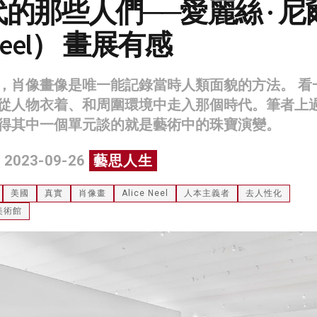
的那些人們──愛麗絲 · 尼
 Neel） 畫展有感
，肖像畫像是唯一能記錄當時人類面貌的方法。 看
從人物衣着、和周圍環境中走入那個時代。筆者上
得其中一個單元談的就是藝術中的珠寶演變。
 2023-09-26
藝思人生
美國
真實
肖像畫
Alice Neel
人本主義者
去人性化
美術館