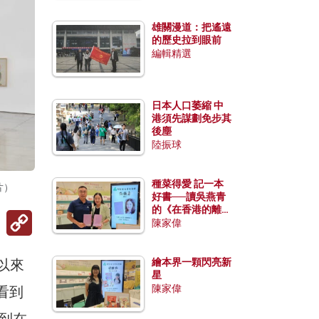
雄關漫道：把遙遠
的歷史拉到眼前
編輯精選
日本人口萎縮 中
港須先謀劃免步其
後塵
陸振球
種菜得愛 記一本
片）
好書──讀吳燕青
的《在香港的離島
Copy
種菜》
陳家偉
Link
月以來
繪本界一顆閃亮新
星
陳家偉
看到
到在