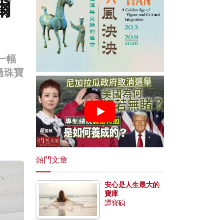
爾
一幅
過珠寶
熱門文章
安心是人生最大的
寶庫
譚寶碩