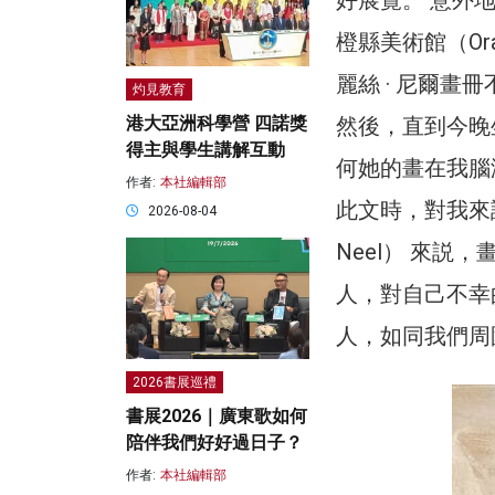
橙縣美術館（Oran
麗絲 · 尼爾
灼見教育
然後，直到今晚
港大亞洲科學營 四諾獎
得主與學生講解互動
何她的畫在我腦
作者:
本社編輯部
此文時，對我來説
2026-08-04
Neel） 來
人，對自己不幸
人，如同我們周
2026書展巡禮
書展2026｜廣東歌如何
陪伴我們好好過日子？
作者:
本社編輯部