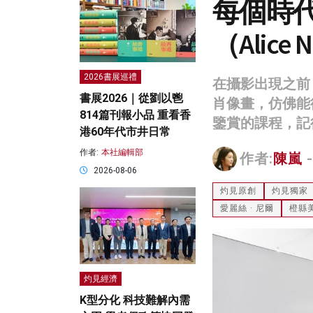
每個時代
（Alice
2026書展巡禮
在攝影出現之前
書展2026｜從劉以鬯
肖像畫，仿佛能
814篇刊報小品 重看香
鑒賞的課程，記
港60年代市井日常
作者:
本社編輯部
作者:
陳嵐
-
2026-08-06
灼見原創
灼見獨家
愛麗絲 · 尼爾
橙縣
灼見經濟
K型分化 科技難解內需