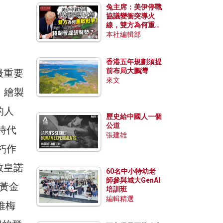
兔主席：美伊停戰
協議變衝突導火
線，雙方為何重啟
戰爭？伊朗一早洞
本社編輯部
悉特朗普虛張聲
勢？
香港五年規劃須提
前布局大鵬灣
最重要
來文
，繪製
的人
歷史給中國人一個
公道
時代
張建雄
朽作
教皇諾
60名中小特幼老
師參與城大GenAI
黃金
培訓班
編輯精選
·維梅