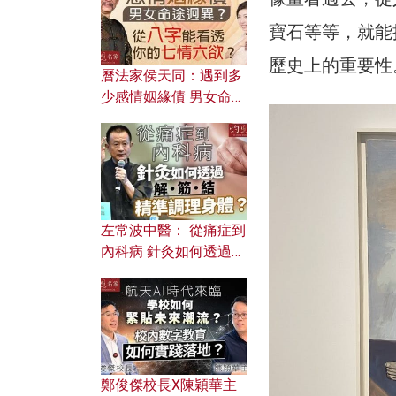
寶石等等，就能
歷史上的重要性
曆法家侯天同：遇到多
少感情姻緣債 男女命途
迥異？ 從八字能看透你
的七情六欲？
左常波中醫： 從痛症到
內科病 針灸如何透過解
筋結 精準調理身體？
鄭俊傑校長X陳穎華主