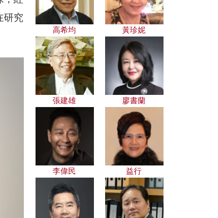
在研究
高希均
黃珍妮
張建雄
廖書蘭
李偉民
益行