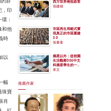
朗的群
西方世界兩批政客
張建雄
紀，印
一環：
像和他
市區再生局範式實
現真正的市區重建
義時
3.0
張量童
摘星以外：從校園
加以
生活觀察DSE中文
科摘星學生的一點
特質
來文
一幅
推薦作家
過珠寶
張肖
珠，紅