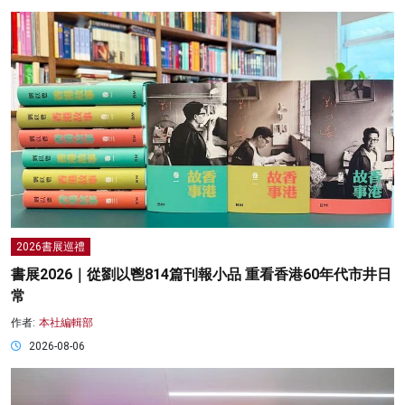
2026書展巡禮
書展2026｜從劉以鬯814篇刊報小品 重看香港60年代市井日
常
作者:
本社編輯部
2026-08-06