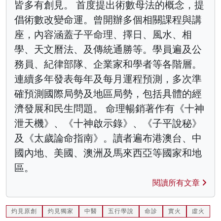
皆多有創見。 首度提出術數母法的概念，提
倡術數改變命運。曾開辦多個相關課程與講
座，內容涵蓋子平命理、擇日、風水、相
學、天文曆法、及傳統通勝等。學員遍及公
務員、紀律部隊、企業家和學者等各階層。
連續多年發表每年及每月運程預測，多次準
確預測國際局勢及地區局勢，包括具體的經
濟發展和民生問題。 命理暢銷著作有《十神
泄天機》、《十神啟示錄》、《子平說秘》
及《太歲論命指南》。讀者遍布港澳台、中
國內地、美國、澳洲及馬來西亞等國家和地
區。
閱讀所有文章
灼見原創
灼見獨家
中醫
五行學說
命診
實火
虛火