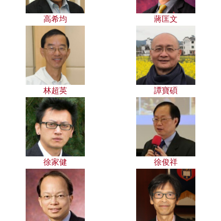
高希均
蔣匡文
林超英
譚寶碩
徐家健
徐俊祥