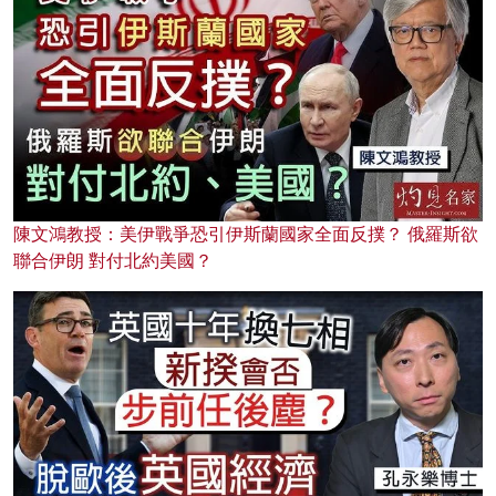
陳文鴻教授：美伊戰爭恐引伊斯蘭國家全面反撲？ 俄羅斯欲
聯合伊朗 對付北約美國？