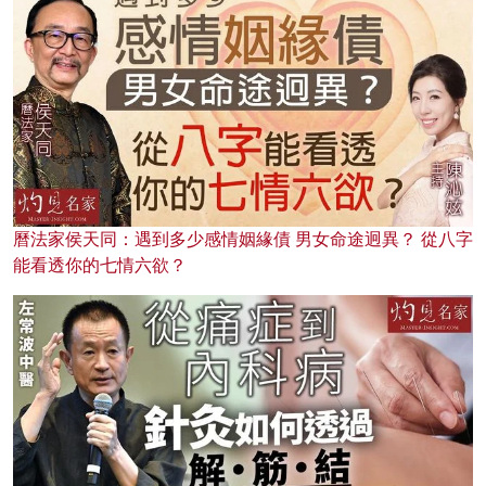
曆法家侯天同：遇到多少感情姻緣債 男女命途迥異？ 從八字
能看透你的七情六欲？