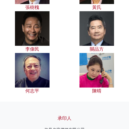
張樹槐
黃氏
李偉民
關品方
何志平
陳晴
承印人