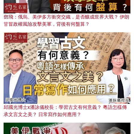
鄧飛：俄烏、美伊多方衝突交織，是否釀成世界大戰？ 伊朗
甘冒政權風險攻擊美軍，背後有何盤算？
邱國光博士x潘詠儀校長：學習古文有何意義？ 粵語怎樣傳
承文言文之美？ 日常寫作如何應用？