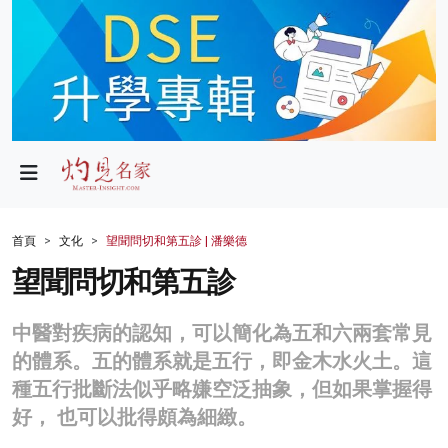
政局
教育
文化
財經
首頁
文化
望聞問切和第五診 | 潘樂德
生活
望聞問切和第五診
健康
中醫對疾病的認知，可以簡化為五和六兩套常見
商業
的體系。五的體系就是五行，即金木水火土。這
種五行批斷法似乎略嫌空泛抽象，但如果掌握得
科技
好， 也可以批得頗為細緻。
影片