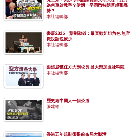
為何重啟戰爭？伊朗一早洞悉特朗普虛張聲
勢？
本社編輯部
書展2026｜葉劉淑儀：最喜歡姐姐角色 無官
職說話包袱少
本社編輯部
梁鏡威獲任方大副校長 呂大樂加盟社科院
本社編輯部
歷史給中國人一個公道
張建雄
香港五年規劃須提前布局大鵬灣