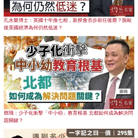
孔永樂博士：英國十年換七相，新揆會否步前任後塵？脫歐
後英國經濟為何仍然低迷？
鄧飛：少子化衝擊「中小幼」教育根基 北都如何成為解決問
題關鍵？