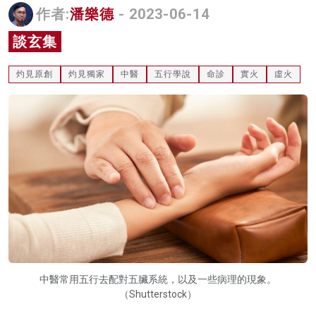
作者:
潘樂德
- 2023-06-14
名家榜
談玄集
灼見活動
灼見原創
灼見獨家
中醫
五行學說
命診
實火
虛火
關於我們
中醫常用五行去配對五臟系統，以及一些病理的現象。
（Shutterstock）