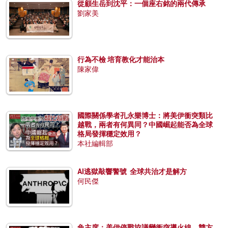
從顧生岳到沈平：一個座右銘的兩代傳承
劉家美
行為不檢 培育教化才能治本
陳家偉
國際關係學者孔永樂博士：將美伊衝突類比
越戰，兩者有何異同？中國崛起能否為全球
格局發揮穩定效用？
本社編輯部
AI逃獄敲響警號 全球共治才是解方
何民傑
兔主席：美伊停戰協議變衝突導火線，雙方