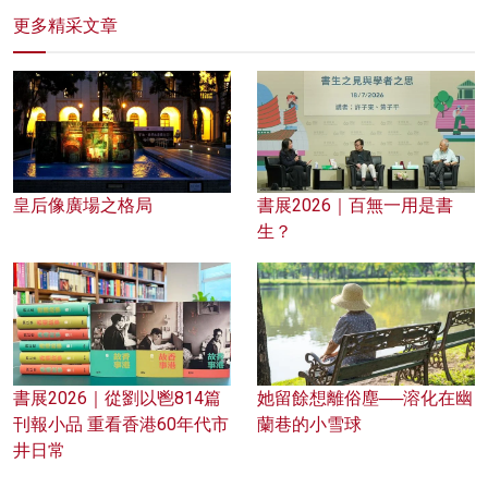
更多精采文章
皇后像廣場之格局
書展2026｜百無一用是書
生？
書展2026｜從劉以鬯814篇
她留餘想離俗塵──溶化在幽
刊報小品 重看香港60年代市
蘭巷的小雪球
井日常