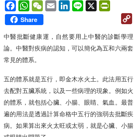
Facebook
WhatsApp
WeChat
Email
LinkedIn
Line
X
PrintFriendl
C
Share
Li
中醫批斷健康運，自然要用上中醫的診斷學理
論。中醫對疾病的認知，可以簡化為五和六兩套
常見的體系。
五的體系就是五行，即金木水火土。此法用五行
去配對五臟系統，以及一些病理的現象。例如火
的體系，就包括心臟、小腸、眼睛、氣血。最普
遍的用法是透過計算命格中五行的強弱去批斷疾
病。如果算出來火太旺或太弱，就是心臟、小腸