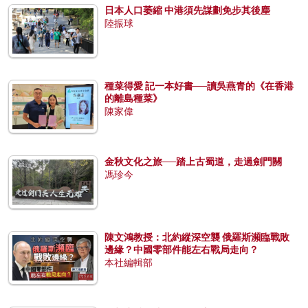
日本人口萎縮 中港須先謀劃免步其後塵
陸振球
種菜得愛 記一本好書──讀吳燕青的《在香港
的離島種菜》
陳家偉
金秋文化之旅──踏上古蜀道，走過劍門關
馮珍今
陳文鴻教授：北約縱深空襲 俄羅斯瀕臨戰敗
邊緣？中國零部件能左右戰局走向？
本社編輯部