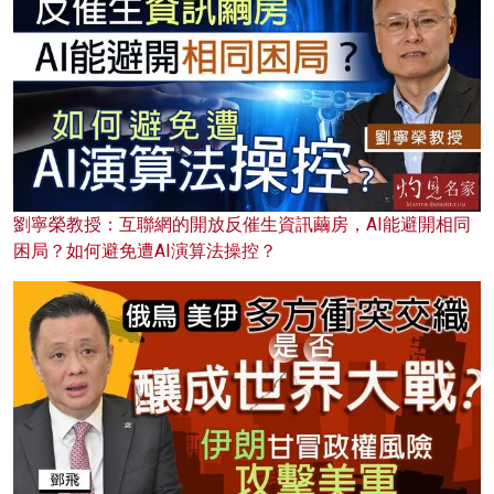
劉寧榮教授：互聯網的開放反催生資訊繭房，AI能避開相同
困局？如何避免遭AI演算法操控？