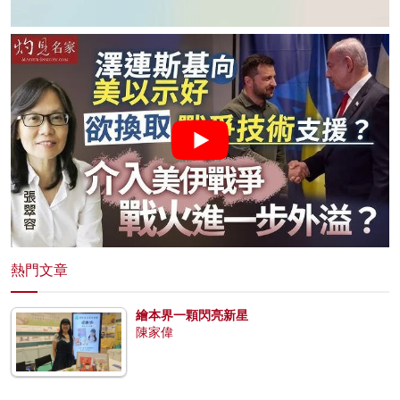
熱門文章
繪本界一顆閃亮新星
陳家偉