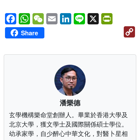
Facebook
WhatsApp
WeChat
Email
LinkedIn
Line
X
PrintFriendl
C
Share
Li
潘樂德
玄學機構樂命堂創辦人。畢業於香港大學及
北京大學，獲文學士及國際關係碩士學位。
幼承家學，自少醉心中華文化，對醫卜星相