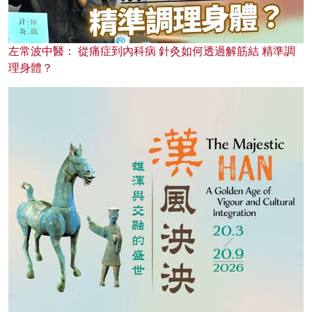
左常波中醫： 從痛症到內科病 針灸如何透過解筋結 精準調
理身體？