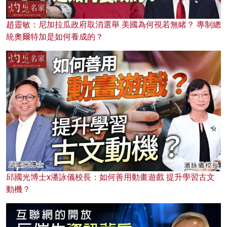
趙靈敏：尼加拉瓜政府取消選舉 美國為何視若無睹？ 專制總
統奧爾特加是如何養成的？
邱國光博士x潘詠儀校長：如何善用動畫遊戲 提升學習古文
動機？