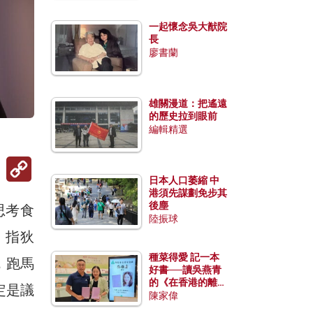
一起懷念吳大猷院
長
廖書蘭
雄關漫道：把遙遠
的歷史拉到眼前
編輯精選
）
Copy
Link
日本人口萎縮 中
港須先謀劃免步其
後塵
思考食
陸振球
遠，指狄
種菜得愛 記一本
，跑馬
好書──讀吳燕青
的《在香港的離島
定是議
種菜》
陳家偉