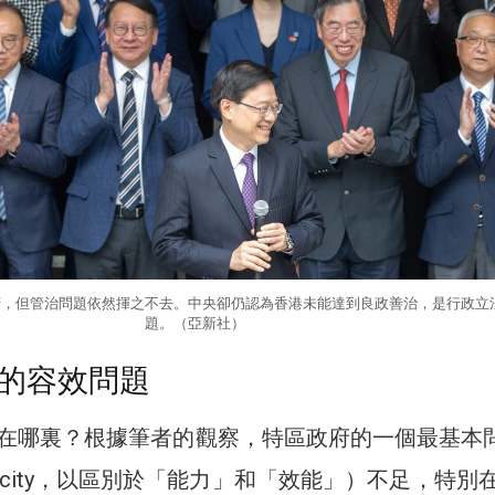
府，但管治問題依然揮之不去。中央卻仍認為香港未能達到良政善治，是行政立
題。（亞新社）
的容效問題
在哪裏？根據筆者的觀察，特區政府的一個最基本
acity，以區別於「能力」和「效能」）不足，特別在2