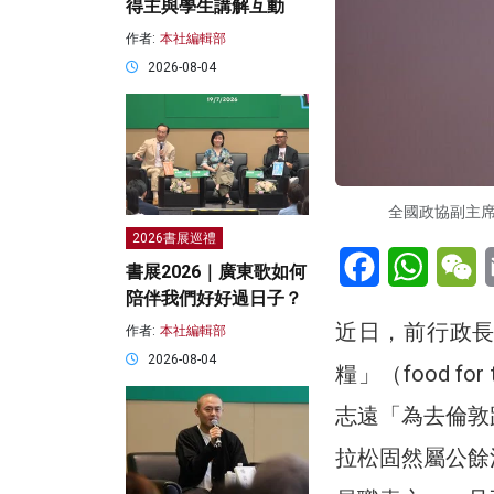
得主與學生講解互動
作者:
本社編輯部
2026-08-04
全國政協副主
2026書展巡禮
Facebook
WhatsA
W
書展2026｜廣東歌如何
陪伴我們好好過日子？
近日，前行政
作者:
本社編輯部
2026-08-04
糧」（food 
志遠「為去倫敦
拉松固然屬公餘