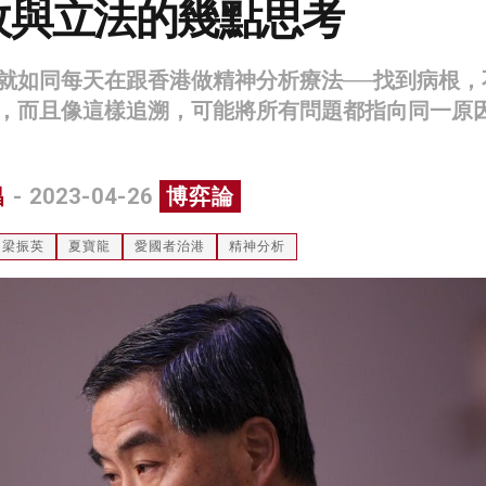
政與立法的幾點思考
就如同每天在跟香港做精神分析療法──找到病根，
，而且像這樣追溯，可能將所有問題都指向同一原
昌
- 2023-04-26
博弈論
梁振英
夏寶龍
愛國者治港
精神分析