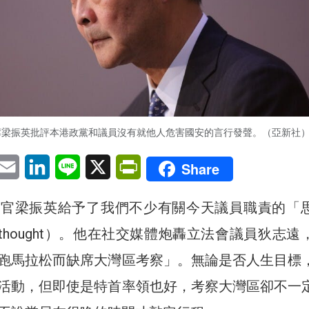
席梁振英批評本港政黨和議員沒有就他人危害國安的言行發聲。（亞新社
pp
eChat
Email
LinkedIn
Line
X
PrintFriendly
Share
長官梁振英給予了我們不少有關今天議員職責的「
for thought）。他在社交媒體炮轟立法會議員狄志
跑馬拉松而缺席大灣區考察」。無論是否人生目標
活動，但即使是特首率領也好，考察大灣區卻不一