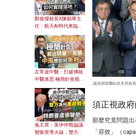
鄭俊傑校長X陳穎華主
任：航天AI時代來臨 學
校如何緊貼未來潮流？
校內數字教育如何實踐
落地？
左常波中醫：打破傳統
中醫迷思 極簡針灸能治
議員相當團結並支持政
頭暈、胃脹？中風應如
何急救？
須正視政府
那麼究竟問題出
兔主席：美伊停戰協議
「容效」（cap
變衝突導火線，雙方為