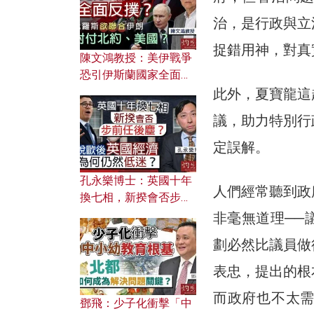
應用？
治，是行政與立
捉錯用神，對真
陳文鴻教授：美伊戰爭
恐引伊斯蘭國家全面反
撲？ 俄羅斯欲聯合伊朗
此外，夏寶龍這
對付北約美國？
議，助力特別行
定誤解。
孔永樂博士：英國十年
人們經常聽到政
換七相，新揆會否步前
任後塵？脫歐後英國經
非毫無道理──
濟為何仍然低迷？
劃必然比議員做
表忠，提出的根
而政府也不太
鄧飛：少子化衝擊「中