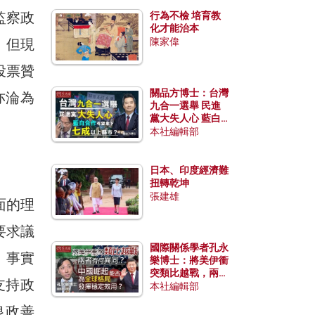
監察政
行為不檢 培育教
化才能治本
，但現
陳家偉
投票贊
關品方博士：台灣
亦淪為
九合一選舉 民進
黨大失人心 藍白
合作有望拿下七成
本社編輯部
以上縣市？
日本、印度經濟難
扭轉乾坤
張建雄
面的理
要求議
國際關係學者孔永
。事實
樂博士：將美伊衝
突類比越戰，兩者
支持政
有何異同？中國崛
本社編輯部
起能否為全球格局
良政善
發揮穩定效用？