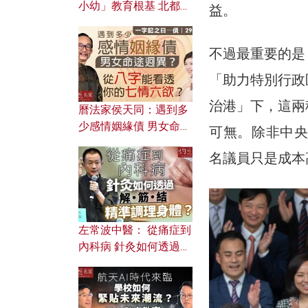
小幼」教育根基 北都如
益。
何成為解決問題關鍵？
不過最重要的是
「助力特別行政
治港」下，這兩
曆法家侯天同：遇到多
少感情姻緣債 男女命途
可無。除非中央
迥異？ 從八字能看透你
名議員只是成本
的七情六欲？
左常波中醫： 從痛症到
內科病 針灸如何透過解
筋結 精準調理身體？