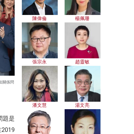
陳偉倫
楊佩珊
張宗永
趙靈敏
法關係問
潘文慧
湯文亮
問題是
019