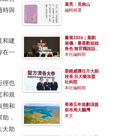
葛亮：見南山
過時與
編輯精選
書展2026｜葉劉
見和建
淑儀：最喜歡姐姐
角色 無官職說話
存在一
包袱少
本社編輯部
梁鏡威獲任方大副
校長 呂大樂加盟
行徑也
社科院
本社編輯部
究和規
香港五年規劃須提
表態和
前布局大鵬灣
來文
幫助，
太大助