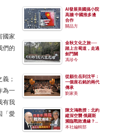
AI發展美國搞小院
高牆 中國推多邊
合作
關品方
害國家
金秋文化之旅──
我們的
踏上古蜀道，走過
劍門關
馮珍今
從顧生岳到沈平：
之義；
一個座右銘的兩代
傳承
作為一
劉家美
我有我
陳文鴻教授：北約
因「愛
縱深空襲 俄羅斯
瀕臨戰敗邊緣？中
國零部件能左右戰
本社編輯部
局走向？