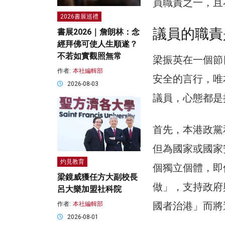
員職責之一，且
2026書展巡禮
議員的職責
書展2026｜詹朗林：念
經拜佛可使人生順遂？
不若如實觀照無常
梁振英在一個節
作者:
本社編輯部
安全的言行，唯
2026-08-03
議員，心態都是
首先，本港政黨
但為國家或國家
灼見教育
個獨立個體，即
梁鏡威獲任方大副校長
做」，支持政府
呂大樂加盟社科院
國者治港」而將
作者:
本社編輯部
2026-08-01