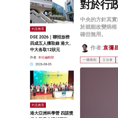
對於行
中央的方針其實
於就能改變病根
灼見教育
確但無用。
DSE 2026｜聯招放榜
四成五人獲取錄 港大、
作者:
袁彌
中大各取12狀元
作者:
本社編輯部
一國兩制
立法會
2026-08-05
灼見教育
港大亞洲科學營 四諾獎