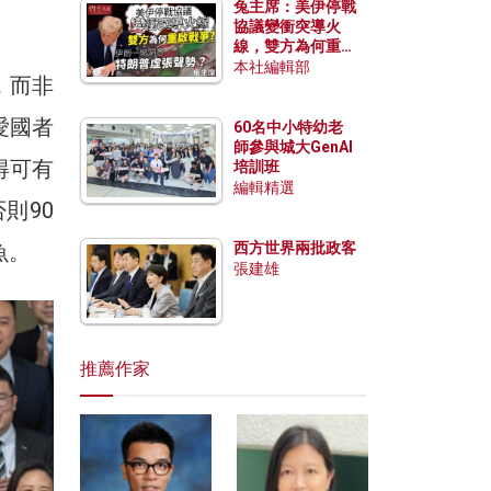
兔主席：美伊停戰
協議變衝突導火
線，雙方為何重啟
戰爭？伊朗一早洞
本社編輯部
，而非
悉特朗普虛張聲
勢？
愛國者
60名中小特幼老
師參與城大GenAI
得可有
培訓班
編輯精選
則90
魚。
西方世界兩批政客
張建雄
推薦作家