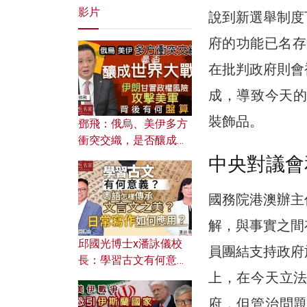
影片
說到新選舉制度
府的功能已名存
在批判政府則會
成，導致今天的
裝飾品。
鄧飛：俄烏、美伊多方
衝突交織，是否釀成世
界大戰？ 伊朗甘冒政權
中央對議會
風險攻擊美軍，背後有
何盤算？
國務院港澳辦主
解，與事實之間
邱國光博士x潘詠儀校
員團結支持政府
長：學習古文有何意
上，在今天立
義？ 粵語怎樣傳承文言
文之美？ 日常寫作如何
府，但管治問