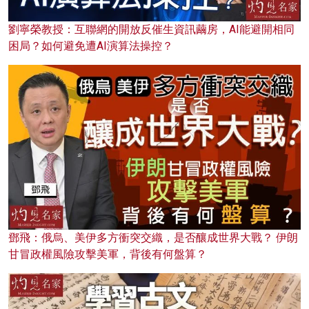
劉寧榮教授：互聯網的開放反催生資訊繭房，AI能避開相同
困局？如何避免遭AI演算法操控？
鄧飛：俄烏、美伊多方衝突交織，是否釀成世界大戰？ 伊朗
甘冒政權風險攻擊美軍，背後有何盤算？