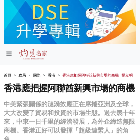
政局
教育
文化
財經
首頁
政局
國際
香港
香港應把握阿聯酋新興市場的商機 | 楊立明
生活
香港應把握阿聯酋新興市場的商機
健康
中美緊張關係的漣漪效應正在席捲亞洲及全球，
商業
大大改變了貿易和投資的市場生態。過去幾十年
來，中東一日千里的經濟發展，為外企締造無限
科技
商機。香港正好可以發揮「超級連繫人」的角
影片
色。