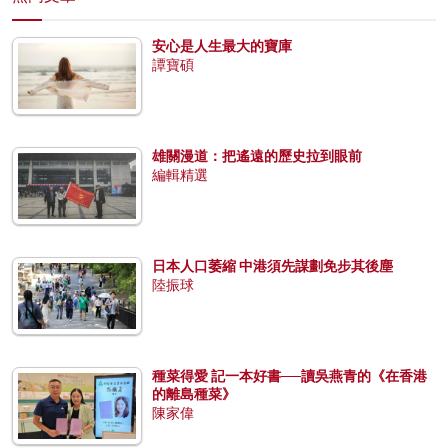
安心是人生最大的寶庫
譚寶碩
雄關漫道：把遙遠的歷史拉到眼前
編輯精選
日本人口萎縮 中港須先謀劃免步其後塵
陸振球
種菜得愛 記一本好書──讀吳燕青的《在香港
的離島種菜》
陳家偉