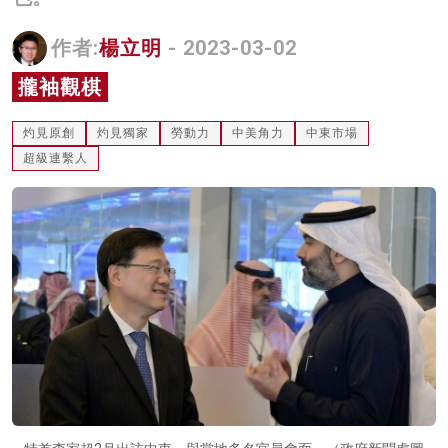
名家榜
作者:
楊立明
- 2023-03-02
灼見活動
攏袖觀棋
關於我們
灼見原創
灼見獨家
勞動力
中美角力
中東市場
超級連繫人