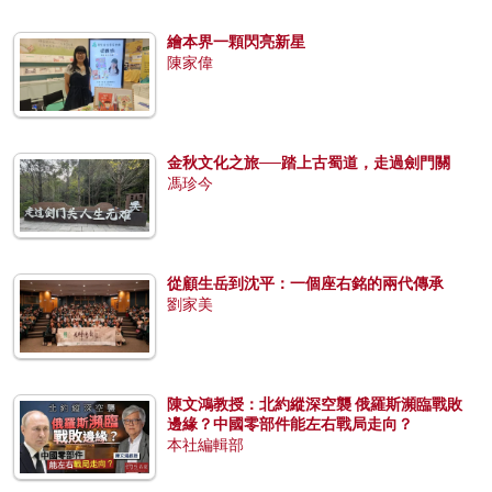
繪本界一顆閃亮新星
陳家偉
金秋文化之旅──踏上古蜀道，走過劍門關
馮珍今
從顧生岳到沈平：一個座右銘的兩代傳承
劉家美
陳文鴻教授：北約縱深空襲 俄羅斯瀕臨戰敗
邊緣？中國零部件能左右戰局走向？
本社編輯部