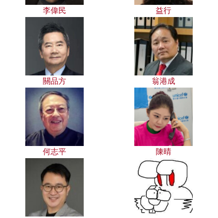
李偉民
益行
關品方
翁港成
何志平
陳晴