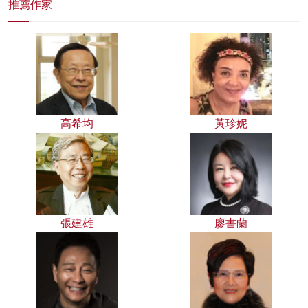
推薦作家
高希均
黃珍妮
張建雄
廖書蘭