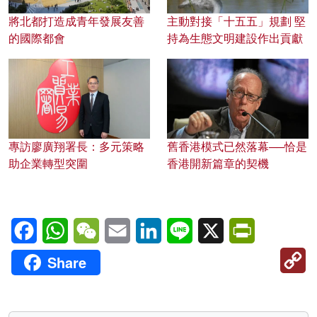
將北都打造成青年發展友善
主動對接「十五五」規劃 堅
的國際都會
持為生態文明建設作出貢獻
專訪廖廣翔署長：多元策略
舊香港模式已然落幕──恰是
助企業轉型突圍
香港開新篇章的契機
Facebook
WhatsApp
WeChat
Email
LinkedIn
Line
X
PrintFriendl
C
Share
Li