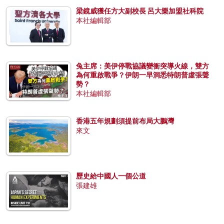
梁鏡威獲任方大副校長 呂大樂加盟社科院
本社編輯部
兔主席：美伊停戰協議變衝突導火線，雙方
為何重啟戰爭？伊朗一早洞悉特朗普虛張聲
勢？
本社編輯部
香港五年規劃須提前布局大鵬灣
來文
歷史給中國人一個公道
張建雄