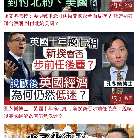
陳文鴻教授：美伊戰爭恐引伊斯蘭國家全面反撲？ 俄羅斯欲
聯合伊朗 對付北約美國？
孔永樂博士：英國十年換七相，新揆會否步前任後塵？脫歐
後英國經濟為何仍然低迷？