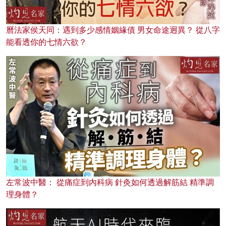
曆法家侯天同：遇到多少感情姻緣債 男女命途迥異？ 從八字
能看透你的七情六欲？
左常波中醫： 從痛症到內科病 針灸如何透過解筋結 精準調
理身體？