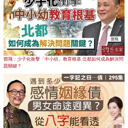
鄧飛：少子化衝擊「中小幼」教育根基 北都如何成為解決問
題關鍵？