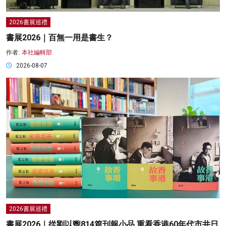
2026書展巡禮
書展2026｜百無一用是書生？
作者:
本社編輯部
2026-08-07
2026書展巡禮
書展2026｜從劉以鬯814篇刊報小品 重看香港60年代市井日