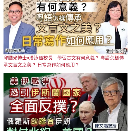
邱國光博士x潘詠儀校長：學習古文有何意義？ 粵語怎樣傳
承文言文之美？ 日常寫作如何應用？