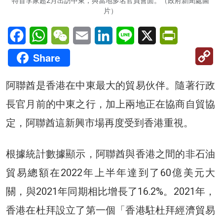
特首李家超2月出訪中東，與當地多名官員會面。（政府新聞處圖
片）
Facebook
WhatsApp
WeChat
Email
LinkedIn
Line
X
PrintFriendl
C
Share
Li
阿聯酋是香港在中東最大的貿易伙伴。隨著行政
長官月前的中東之行，加上兩地正在協商自貿協
定，阿聯酋這新興市場再度受到香港重視。
根據統計數據顯示，阿聯酋與香港之間的非石油
貿易總額在2022年上半年達到了60億美元大
關，與2021年同期相比增長了16.2%。2021年，
香港在杜拜設立了第一個「香港駐杜拜經濟貿易