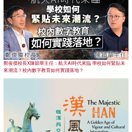
鄭俊傑校長X陳穎華主任：航天AI時代來臨 學校如何緊貼未
來潮流？校內數字教育如何實踐落地？