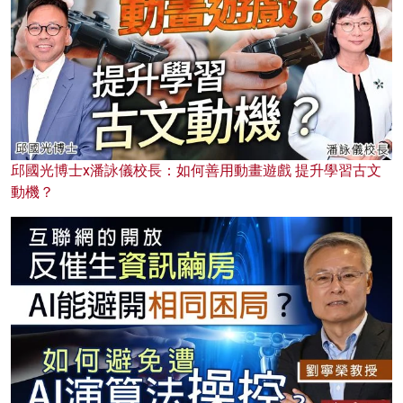
邱國光博士x潘詠儀校長：如何善用動畫遊戲 提升學習古文
動機？